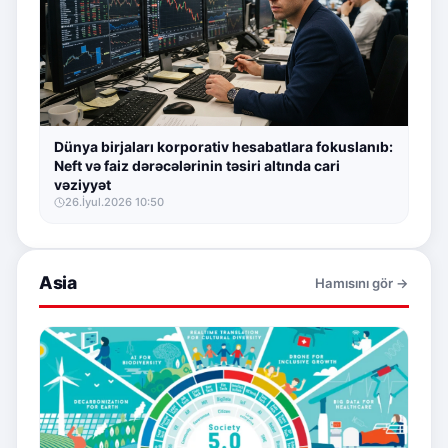
Dünya birjaları korporativ hesabatlara fokuslanıb:
Neft və faiz dərəcələrinin təsiri altında cari
vəziyyət
26.İyul.2026 10:50
Asia
Hamısını gör →