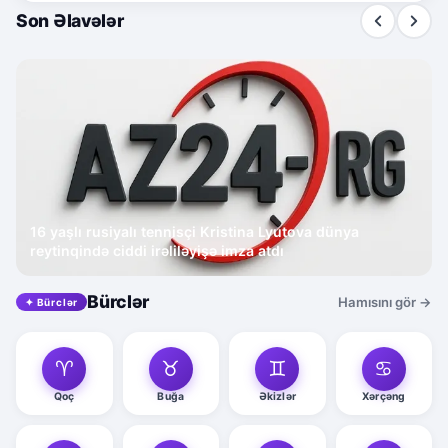
Son Əlavələr
16 yaşlı rusiyalı tennisçi Kristina Lyutova dünya
reytinqində ciddi irəliləyişə imza atdı
Bürclər
Hamısını gör →
✦ Bürclər
♈
♉
♊
♋
Qoç
Buğa
Əkizlər
Xərçəng