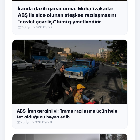
İranda daxili qarşıdurma: Mühafizəkarlar
ABŞ ilə əldə olunan atəşkəs razılaşmasını
"dövlət çevrilişi" kimi qiymətləndirir
26.İyul.2026 09:22
ABŞ-İran gərginliyi: Tramp razılaşma üçün hələ
tez olduğunu bəyan edib
25.İyul.2026 09:26