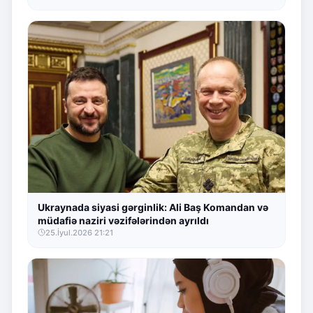
Ukraynada siyasi gərginlik: Ali Baş Komandan və
müdafiə naziri vəzifələrindən ayrıldı
25.İyul.2026 21:21