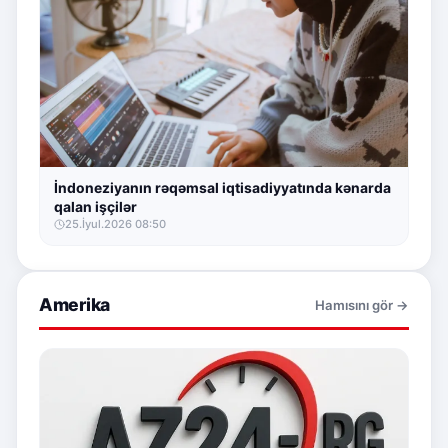
İndoneziyanın rəqəmsal iqtisadiyyatında kənarda
qalan işçilər
25.İyul.2026 08:50
Amerika
Hamısını gör →