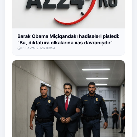
Barak Obama Miçiqandakı hadisələri pislədi:
“Bu, diktatura ölkələrinə xas davranışdır”
15.Fevral.2026 03:54