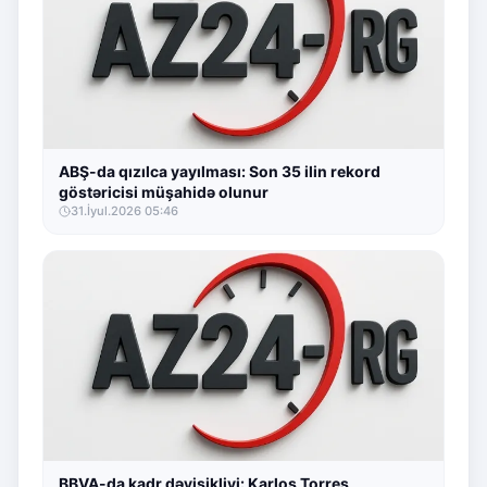
ABŞ-da qızılca yayılması: Son 35 ilin rekord
göstəricisi müşahidə olunur
31.İyul.2026 05:46
BBVA-da kadr dəyişikliyi: Karlos Torres