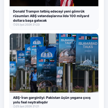
Donald Trampın tətbiq edəcəyi yeni gömrük
rüsumları ABŞ vətəndaşlarına ildə 100 milyard
dollara başa gələcək
25.İyul.2026 21:23
ABŞ-İran gərginliyi: Pakistan üçün yeganə çıxış
yolu fəal neytrallıqdır
25.İyul.2026 21:21