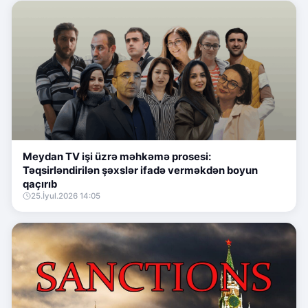
Meydan TV işi üzrə məhkəmə prosesi:
Təqsirləndirilən şəxslər ifadə verməkdən boyun
qaçırıb
25.İyul.2026 14:05