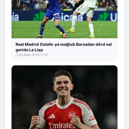
Real Madrid Getafe-yə məğlub Barsadan dörd xal
geridə La Liqa
03.Mart.2026 12:07