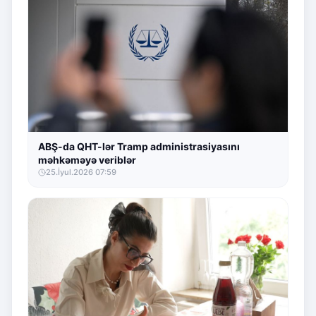
ABŞ-da QHT-lər Tramp administrasiyasını
məhkəməyə veriblər
25.İyul.2026 07:59