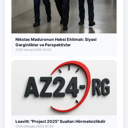
Nikolas Maduronun Həbsi Ehtimalı: Siyasi
Gərginliklər və Perspektivlər
05.Yanvar.2026 01:53
Leavitt: "Project 2025" Sualları Hörmətsizlikdir
04.Oktyabr.2025 07:29