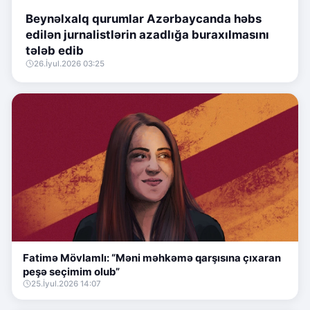
Beynəlxalq qurumlar Azərbaycanda həbs
edilən jurnalistlərin azadlığa buraxılmasını
tələb edib
26.İyul.2026 03:25
Fatimə Mövlamlı: “Məni məhkəmə qarşısına çıxaran
peşə seçimim olub”
25.İyul.2026 14:07