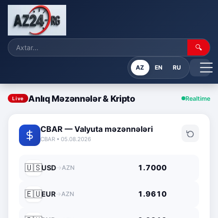
🔍
AZ
EN
RU
Anlıq Məzənnələr & Kripto
Realtime
Live
CBAR — Valyuta məzənnələri
CBAR • 05.08.2026
🇺🇸
1.7000
USD
→
AZN
🇪🇺
1.9610
EUR
→
AZN