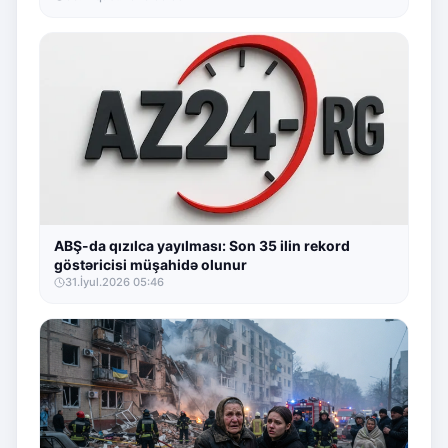
ABŞ-da qızılca yayılması: Son 35 ilin rekord
göstəricisi müşahidə olunur
31.İyul.2026 05:46