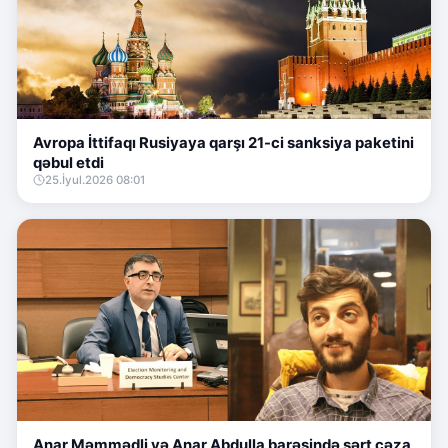
Avropa İttifaqı Rusiyaya qarşı 21-ci sanksiya paketini
qəbul etdi
25.İyul.2026 08:01
Anar Məmmədli və Anar Abdulla barəsində sərt cəza