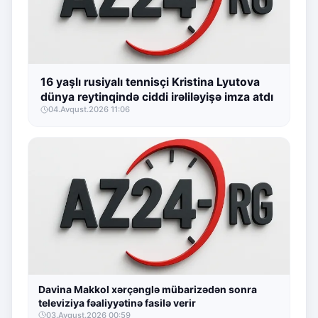
16 yaşlı rusiyalı tennisçi Kristina Lyutova
dünya reytinqində ciddi irəliləyişə imza atdı
04.Avqust.2026 11:06
Davina Makkol xərçənglə mübarizədən sonra
televiziya fəaliyyətinə fasilə verir
03.Avqust.2026 00:59