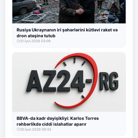
Rusiya Ukraynanın iri şəhərlərini kütləvi raket və
dron atəşinə tutub
31.İyul.2026 03:09
BBVA-da kadr dəyişikliyi: Karlos Torres
rəhbərlikdə ciddi islahatlar aparır
30.İyul.2026 09:33