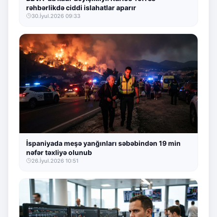
rəhbərlikdə ciddi islahatlar aparır
30.İyul.2026 09:33
İspaniyada meşə yanğınları səbəbindən 19 min
nəfər təxliyə olunub
26.İyul.2026 10:51