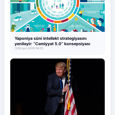
Yaponiya süni intellekt strategiyasını
yeniləyir: “Cəmiyyət 5.0” konsepsiyası
26.İyul.2026 09:22