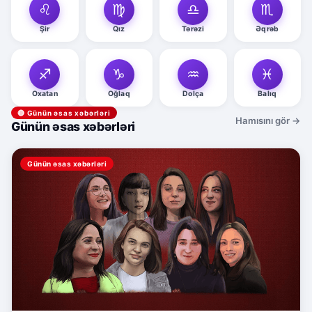
♌
♍
♎
♏
Şir
Qız
Tərəzi
Əqrəb
♐
♑
♒
♓
Oxatan
Oğlaq
Dolça
Balıq
🔴 Günün əsas xəbərləri
Hamısını gör →
Günün əsas xəbərləri
Günün əsas xəbərləri