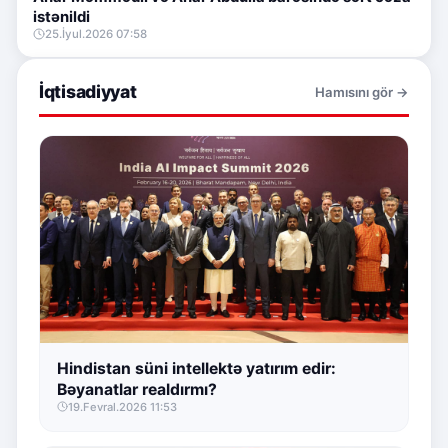
istənildi
25.İyul.2026 07:58
İqtisadiyyat
Hamısını gör →
Hindistan süni intellektə yatırım edir:
Bəyanatlar realdırmı?
19.Fevral.2026 11:53