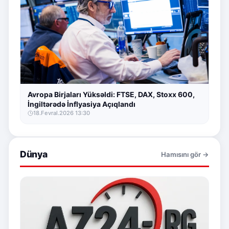
Avropa Birjaları Yüksəldi: FTSE, DAX, Stoxx 600,
İngiltərədə İnflyasiya Açıqlandı
18.Fevral.2026 13:30
Dünya
Hamısını gör →