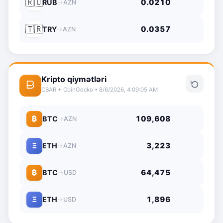
🇷🇺
0.0210
RUB
→
AZN
🇹🇷
0.0357
TRY
→
AZN
Kripto qiymətləri
CBAR + CoinGecko • 8/6/2026, 4:09:05 AM
₿
109,608
BTC
→
AZN
Ξ
3,223
ETH
→
AZN
₿
64,475
BTC
→
USD
Ξ
1,896
ETH
→
USD