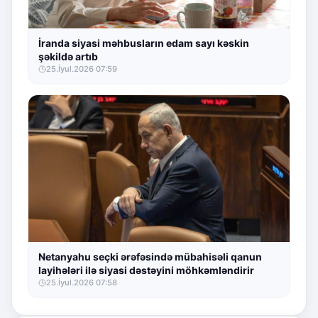
İranda siyasi məhbusların edam sayı kəskin
şəkildə artıb
25.İyul.2026 07:59
Netanyahu seçki ərəfəsində mübahisəli qanun
layihələri ilə siyasi dəstəyini möhkəmləndirir
25.İyul.2026 07:58