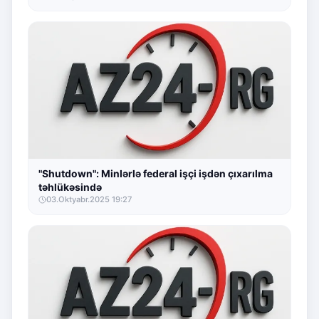
"Shutdown": Minlərlə federal işçi işdən çıxarılma
təhlükəsində
03.Oktyabr.2025 19:27