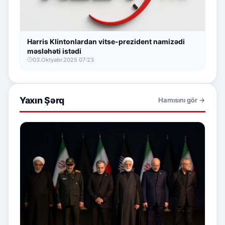
Harris Klintonlardan vitse-prezident namizədi
məsləhəti istədi
03.Oktyabr.2025 07:23
Yaxın Şərq
Hamısını gör →