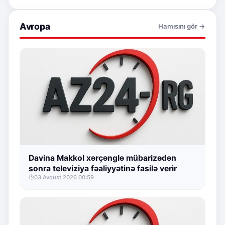
Avropa
Hamısını gör →
Davina Makkol xərçənglə mübarizədən
sonra televiziya fəaliyyətinə fasilə verir
03.Avqust.2026 00:59