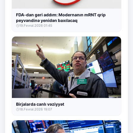
FDA-dan geri addım: Modernanın mRNT qrip
peyvəndinə yenidən baxılacaq
19.Fevral.2026 01:45
Birjalarda canlı vəziyyət
18.Fevral.2026 19:07