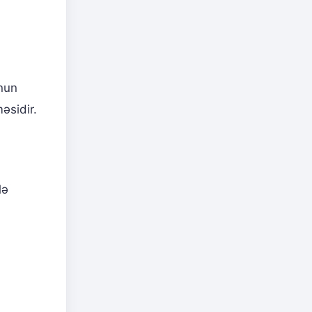
Onun
əsidir.
lə