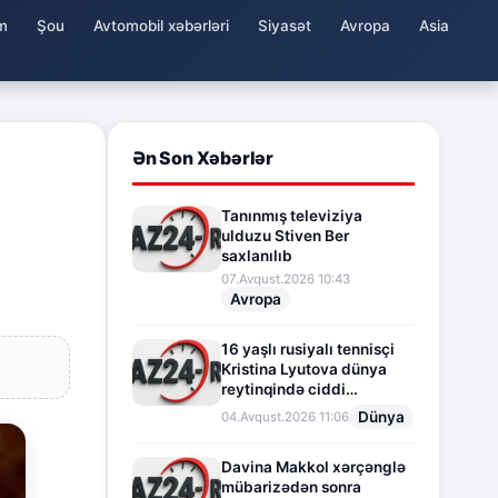
m
Şou
Avtomobil xəbərləri
Siyasət
Avropa
Asia
Ən Son Xəbərlər
Tanınmış televiziya
ulduzu Stiven Ber
saxlanılıb
07.Avqust.2026 10:43
Avropa
16 yaşlı rusiyalı tennisçi
Kristina Lyutova dünya
reytinqində ciddi
irəliləyişə imza atdı
Dünya
04.Avqust.2026 11:06
Davina Makkol xərçənglə
mübarizədən sonra