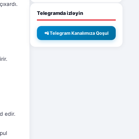
çıxardı.
Telegramda izləyin
📲 Telegram Kanalımıza Qoşul
rir.
d edir.
pul