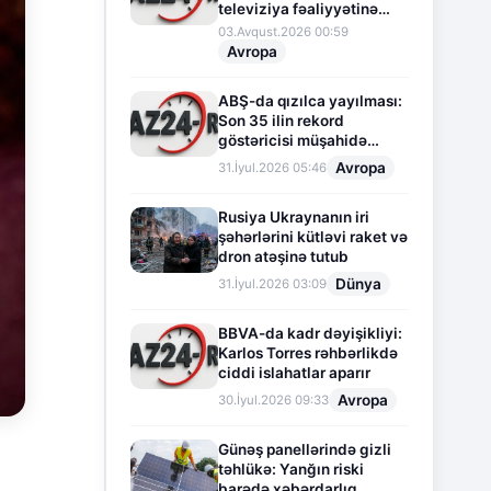
televiziya fəaliyyətinə
fasilə verir
03.Avqust.2026 00:59
Avropa
ABŞ-da qızılca yayılması:
Son 35 ilin rekord
göstəricisi müşahidə
olunur
Avropa
31.İyul.2026 05:46
Rusiya Ukraynanın iri
şəhərlərini kütləvi raket və
dron atəşinə tutub
Dünya
31.İyul.2026 03:09
BBVA-da kadr dəyişikliyi:
Karlos Torres rəhbərlikdə
ciddi islahatlar aparır
Avropa
30.İyul.2026 09:33
Günəş panellərində gizli
təhlükə: Yanğın riski
barədə xəbərdarlıq