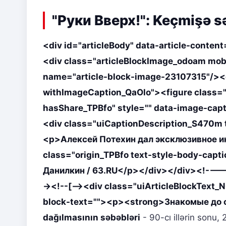
"Руки Вверх!": Keçmişə s
<div id="articleBody" data-article-content
<div class="articleBlockImage_odoam mo
name="article-block-image-23107315"/><d
withImageCaption_QaOlo"><figure class=
hasShare_TPBfo" style="" data-image-cap
<div class="uiCaptionDescription_S470m t
<p>Алексей Потехин дал эксклюзивное и
class="origin_TPBfo text-style-body-ca
Данилкин / 63.RU</p></div></div><!---->
-><!--[--><div class="uiArticleBlockText_N
block-text=""><p><strong>Знакомые до 
dağılmasının səbəbləri
- 90-cı illərin sonu,