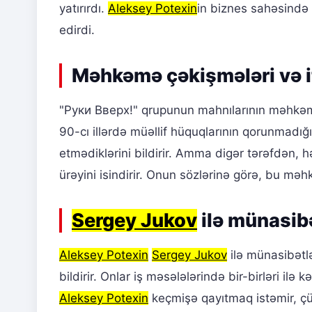
yatırırdı.
Aleksey Potexin
in biznes sahəsində
edirdi.
Məhkəmə çəkişmələri və it
"Руки Вверх!" qrupunun mahnılarının məhkə
90-cı illərdə müəllif hüquqlarının qorunmadığı
etmədiklərini bildirir. Amma digər tərəfdən, 
ürəyini isindirir. Onun sözlərinə görə, bu mə
Sergey Jukov
ilə münasib
Aleksey Potexin
Sergey Jukov
ilə münasibətlə
bildirir. Onlar iş məsələlərində bir-birləri il
Aleksey Potexin
keçmişə qayıtmaq istəmir, çün