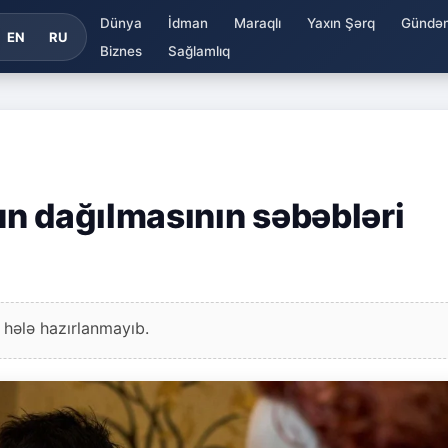
Dünya
İdman
Maraqlı
Yaxın Şərq
Gündə
EN
RU
Biznes
Sağlamlıq
n dağılmasının səbəbləri
 hələ hazırlanmayıb.