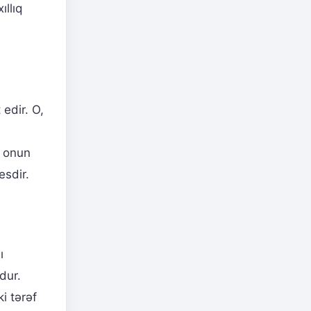
llıq
 edir. O,
ı onun
esdir.
ı
dur.
i tərəf