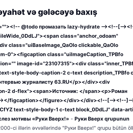
əyahət və gələcəyə baxış
=""><!-- @todo промазать lazy-hydrate --><!--[--><!-
bileWide_0DdLJ"><span class="anchor_odoam"
iv class="uiBaseImage_QaOlo clickable_QaOlo
"m-0"><figcaption class="uiImageCaption_TPBfo
tion="" image-id="23107315"><div class="inner_TPB
ext-style-body-caption-2 c-text description_TPBfo 
нтервью журналисту 63.RU</p></div><div
ption-2 d-flex"><span>Источник: </span><p>Роман
</figcaption></figure></div></div><!--[--><!--]--
CfYZ text-style-body-1 c-text block_0DdLJ" data-art
слез мотивы «Руки Вверх!»
-
Руки Вверх qrupunun
 2000-ci illərin əvvəllərində "Руки Вверх!" qrupu bütün öl