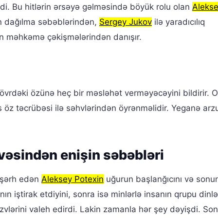
irdi. Bu hitlərin ərsəyə gəlməsində böyük rolu olan
Aleks
un dağılma səbəblərindən,
Sergey Jukov
ilə yaradıcılıq
ən məhkəmə çəkişmələrindən danışır.
dövrdəki özünə heç bir məsləhət verməyəcəyini bildirir. 
s öz təcrübəsi ilə səhvlərindən öyrənməlidir. Yeganə arz
vəsindən enişin səbəbləri
 şərh edən
Aleksey Potexin
uğurun başlanğıcını və sonu
nın iştirak etdiyini, sonra isə minlərlə insanın qrupu din
üzvlərini valeh edirdi. Lakin zamanla hər şey dəyişdi. So