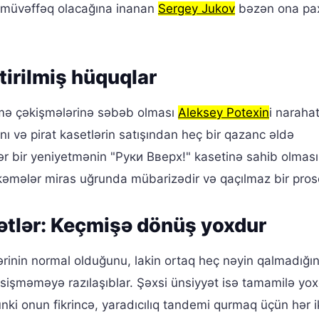
 müvəffəq olacağına inanan
Sergey Jukov
bəzən ona paxı
irilmiş hüquqlar
mə çəkişmələrinə səbəb olması
Aleksey Potexin
i narahat
nı və pirat kasetlərin satışından heç bir qazanc əldə
hər bir yeniyetmənin "Руки Вверх!" kasetinə sahib olmas
hkəmələr miras uğrunda mübarizədir və qaçılmaz bir pros
ətlər: Keçmişə dönüş yoxdur
rinin normal olduğunu, lakin ortaq heç nəyin qalmadığın
ə kəsişməməyə razılaşıblar. Şəxsi ünsiyyət isə tamamilə yox
ki onun fikrincə, yaradıcılıq tandemi qurmaq üçün hər ik