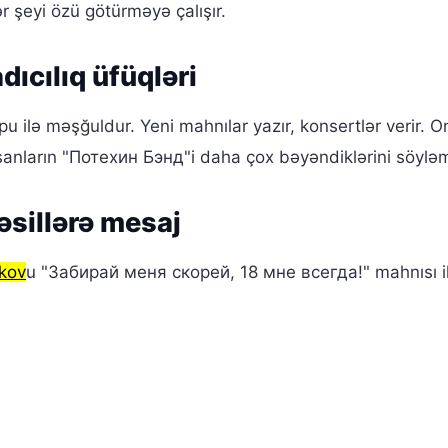
r şeyi özü götürməyə çalışır.
ıcılıq üfüqləri
 ilə məşğuldur. Yeni mahnılar yazır, konsertlər verir. 
anların "Потехин Бэнд"i daha çox bəyəndiklərini söyləm
əsillərə mesaj
kov
u "Забирай меня скорей, 18 мне всегда!" mahnısı i