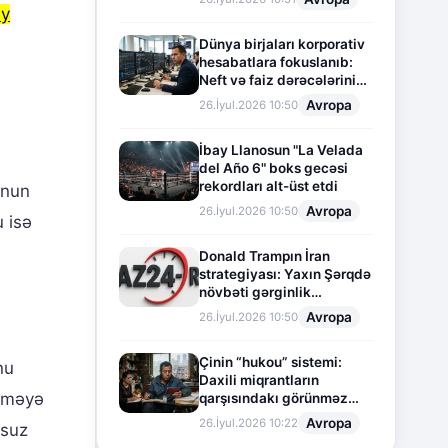
ey
Dünya birjaları korporativ
hesabatlara fokuslanıb:
Neft və faiz dərəcələrinin
təsiri altında cari vəziyyət
Avropa
26.İyul.2026 10:50
İbay Llanosun "La Velada
del Año 6" boks gecəsi
rekordları alt-üst etdi
Onun
Avropa
26.İyul.2026 10:50
u isə
Donald Trampın İran
strategiyası: Yaxın Şərqdə
növbəti gərginlik
mərhələsi
Avropa
26.İyul.2026 10:50
Çinin “hukou” sistemi:
nu
Daxili miqrantların
ləməyə
qarşısındakı görünməz
sədd
Avropa
26.İyul.2026 10:22
nsuz