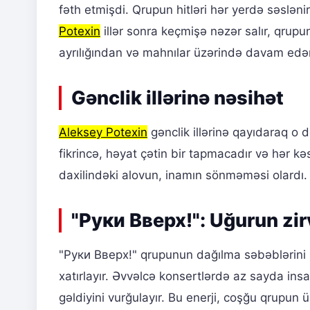
fəth etmişdi. Qrupun hitləri hər yerdə səslən
Potexin
illər sonra keçmişə nəzər salır, qrup
ayrılığından və mahnılar üzərində davam ed
Gənclik illərinə nəsihət
Aleksey Potexin
gənclik illərinə qayıdaraq o 
fikrincə, həyat çətin bir tapmacadır və hər kə
daxilindəki alovun, inamın sönməməsi olardı.
"Руки Вверх!": Uğurun zir
"Руки Вверх!" qrupunun dağılma səbəblərini
xatırlayır. Əvvəlcə konsertlərdə az sayda insa
gəldiyini vurğulayır. Bu enerji, coşğu qrupun 