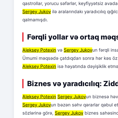
qastrollar, yorucu səfərlər, keyfiyyətsiz avada
Sergey Jukov
ilə aralarındakı yaradıcılıq qı
qalmamışdı.
Fərqli yollar və ortaq məq
Aleksey Potexin
və
Sergey Jukov
un fərqli in
Ümumi məqsədə çatdıqdan sonra hər kəs öz 
Aleksey Potexin
isə həyatında dəyişiklik etm
Biznes və yaradıcılıq: Zid
Aleksey Potexin
Sergey Jukov
un biznesə həvə
Sergey Jukov
un bəzən səhv qərarlar qəbul e
sözlərinə görə,
Sergey Jukov
biznes sahəsind