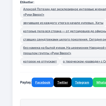
Etiketlər:
Алексей Потехин дал эксклюзивное интервью журнал
«Руки Вверх!»
звучавшие из каждого утюга в начале нулевых. Хиты
которые пела вся страна — от детсадовцев до офисн
ставших саундтреками целого поколения. Сегодня он
без намека на былой кураж.На церемонии Народной 
прошлом группы «Руки Вверх!»
которое не отпускает
о творческом «разводе» с 
Paylaş:
Facebook
Twitter
Telegram
What