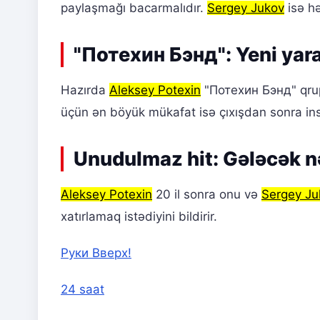
paylaşmağı bacarmalıdır.
Sergey Jukov
isə hə
"Потехин Бэнд": Yeni yarad
Hazırda
Aleksey Potexin
"Потехин Бэнд" qrupu
üçün ən böyük mükafat isə çıxışdan sonra ins
Unudulmaz hit: Gələcək n
Aleksey Potexin
20 il sonra onu və
Sergey Ju
xatırlamaq istədiyini bildirir.
Руки Вверх!
24 saat