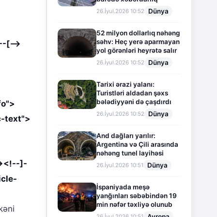
Dünya
26.İyul.2026 10:52
52 milyon dollarlıq nəhəng
səhv: Heç yerə aparmayan
-[-->
yol görənləri heyrətə salır
Dünya
26.İyul.2026 10:52
Tarixi ərazi yalanı:
Turistləri aldadan şəxs
bələdiyyəni də çaşdırdı
fo">
Dünya
26.İyul.2026 10:52
c-text">
And dağları yarılır:
Argentina və Çili arasında
nəhəng tunel layihəsi
><!--]-
Dünya
26.İyul.2026 10:51
icle-
İspaniyada meşə
yanğınları səbəbindən 19
min nəfər təxliyə olunub
kəni
Avropa
26.İyul.2026 10:51