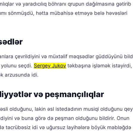
nlıqlar və yaradıcılıq böhranı qrupun dağılmasına gətirib 
ğılcımı sönmüşdü, hətta mübahisə etməyə belə həvəsləri
sədlər
sanlara çevrildiyini və müxtəlif məqsədlər güddüyünü bildi
yolunu seçdi.
Sergey Jukov
təkbaşına işləmək istəyirdi,
ək arzusunda idi.
diyyətlər və peşmançılıqlar
sli olduğunu, lakin əsl istedadının musiqi olduğunu qey
tdiyini və buna görə də peşman olduğunu bildirir. Onun
ə təcrübəsiz idi və uğursuz layihələrə böyük məbləğdə 