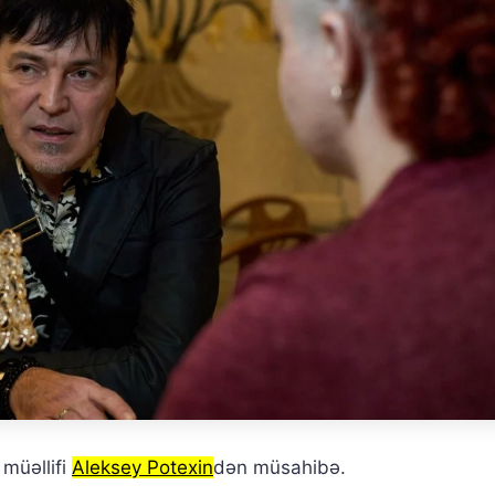
müəllifi
Aleksey Potexin
dən müsahibə.