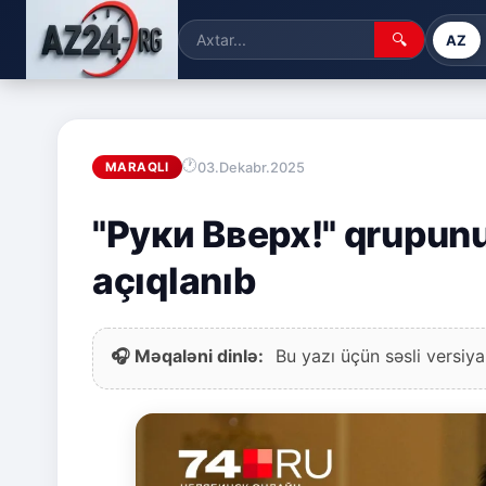
🔍
AZ
03.Dekabr.2025
MARAQLI
"Руки Вверх!" qrupunu
açıqlanıb
🎧 Məqaləni dinlə:
Bu yazı üçün səsli versiya