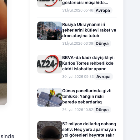
göstəricisi müşahidə
olunur
Avropa
31.İyul.2026 05:46
Rusiya Ukraynanın iri
şəhərlərini kütləvi raket və
dron atəşinə tutub
Dünya
31.İyul.2026 03:09
BBVA-da kadr dəyişikliyi:
Karlos Torres rəhbərlikdə
ciddi islahatlar aparır
Avropa
30.İyul.2026 09:33
Günəş panellərində gizli
təhlükə: Yanğın riski
barədə xəbərdarlıq
Dünya
26.İyul.2026 10:52
52 milyon dollarlıq nəhəng
səhv: Heç yerə aparmayan
yol görənləri heyrətə salır
əsində