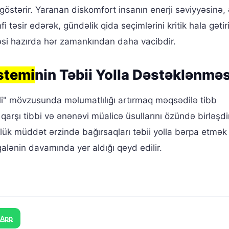
ü göstərir. Yaranan diskomfort insanın enerji səviyyəsinə,
əsir edərək, gündəlik qida seçimlərini kritik hala gətir
məsi hazırda hər zamankından daha vacibdir.
stemi
nin Təbii Yolla Dəstəklənməs
əli" mövzusunda məlumatlılığı artırmaq məqsədilə tibb
 qarşı tibbi və ənənəvi müalicə üsullarını özündə birləşd
nlük müddət ərzində bağırsaqları təbii yolla bərpa etmək
alənin davamında yer aldığı qeyd edilir.
sApp