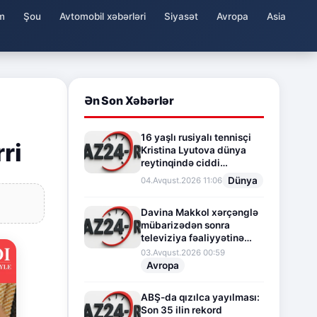
m
Şou
Avtomobil xəbərləri
Siyasət
Avropa
Asia
Ən Son Xəbərlər
16 yaşlı rusiyalı tennisçi
ri
Kristina Lyutova dünya
reytinqində ciddi
irəliləyişə imza atdı
Dünya
04.Avqust.2026 11:06
Davina Makkol xərçənglə
mübarizədən sonra
televiziya fəaliyyətinə
fasilə verir
03.Avqust.2026 00:59
Avropa
ABŞ-da qızılca yayılması:
Son 35 ilin rekord