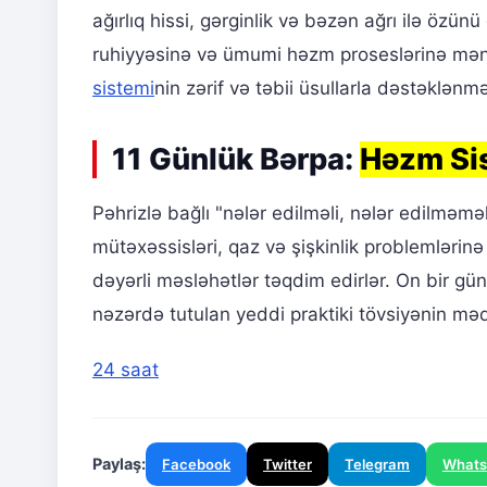
ağırlıq hissi, gərginlik və bəzən ağrı ilə özün
ruhiyyəsinə və ümumi həzm proseslərinə mənfi t
sistemi
nin zərif və təbii üsullarla dəstəklən
11 Günlük Bərpa:
Həzm Si
Pəhrizlə bağlı "nələr edilməli, nələr edilməm
mütəxəssisləri, qaz və şişkinlik problemlərinə
dəyərli məsləhətlər təqdim edirlər. On bir gü
nəzərdə tutulan yeddi praktiki tövsiyənin məq
24 saat
Paylaş:
Facebook
Twitter
Telegram
What