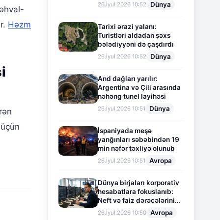
Dünya
26.İyul.2026 10:52
 əhval-
ir.
Həzm
Tarixi ərazi yalanı:
Turistləri aldadan şəxs
bələdiyyəni də çaşdırdı
Dünya
26.İyul.2026 10:52
i
And dağları yarılır:
Argentina və Çili arasında
nəhəng tunel layihəsi
Dünya
26.İyul.2026 10:51
irən
 üçün
İspaniyada meşə
yanğınları səbəbindən 19
min nəfər təxliyə olunub
Avropa
26.İyul.2026 10:51
Dünya birjaları korporativ
hesabatlara fokuslanıb:
Neft və faiz dərəcələrinin
təsiri altında cari vəziyyət
Avropa
26.İyul.2026 10:50