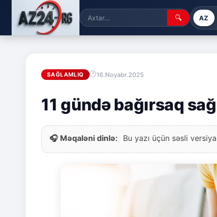
🔍
AZ
16.Noyabr.2025
SAĞLAMLIQ
11 gündə bağırsaq sağl
🎧 Məqaləni dinlə:
Bu yazı üçün səsli versiya