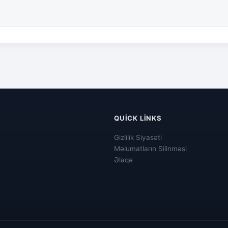
QUICK LINKS
Gizlilik Siyasəti
Məlumatların Silinməsi
Əlaqə