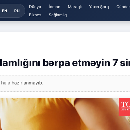
Dünya
İdman
Maraqlı
Yaxın Şərq
Gündə
EN
RU
Biznes
Sağlamlıq
amlığını bərpa etməyin 7 sir
 hələ hazırlanmayıb.