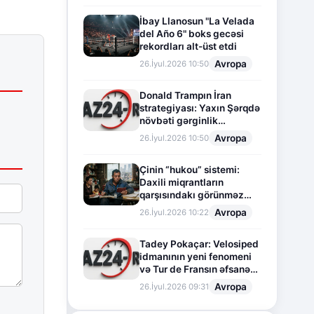
İbay Llanosun "La Velada
del Año 6" boks gecəsi
rekordları alt-üst etdi
Avropa
26.İyul.2026 10:50
Donald Trampın İran
strategiyası: Yaxın Şərqdə
növbəti gərginlik
mərhələsi
Avropa
26.İyul.2026 10:50
Çinin “hukou” sistemi:
Daxili miqrantların
qarşısındakı görünməz
sədd
Avropa
26.İyul.2026 10:22
Tadey Pokaçar: Velosiped
idmanının yeni fenomeni
və Tur de Fransın əfsanəvi
səhifəsi
Avropa
26.İyul.2026 09:31