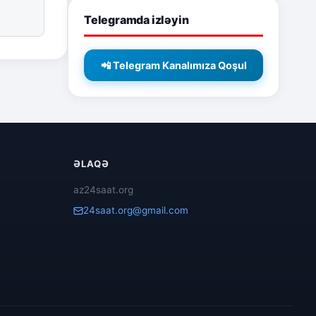
Telegramda izləyin
📲 Telegram Kanalımıza Qoşul
ƏLAQƏ
az24saat.org
24saat.org@gmail.com