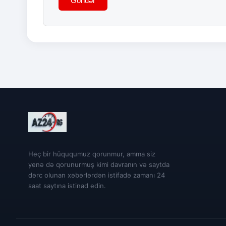
Göndər
Heç bir hüququmuz qorunmur, amma siz
yenə də qorunurmuş kimi davranın və saytda
dərc olunan xəbərlərdən istifadə zamanı 24
saat saytına istinad edin.