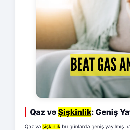
Qaz və
Şişkinlik
: Geniş Y
Qaz və
şişkinlik
bu günlərdə geniş yayılmış hə