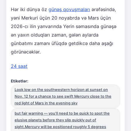
Hər iki dünya öz
günəş qovuşmaları
ərəfəsində,
yəni Merkuri üçün 20 noyabrda və Mars üçün
2026-cı ilin yanvarında Yerin səmasında günəşə
ən yaxın olduqları zaman, gələn aylarda
günbatımı zamanı üfüqdə getdikcə daha aşağı
görünəcəklər.
24 saat
Etiketlər:
Look low on the southwestern horizon at sunset on
Nov. 12 for a chance to see swift Mercury close to the
red light of Mars in the evening sky
but fair warning — you'll need to be quick to spot the
elusive planets before they slip quickly out of
sight.Mercury will be positioned roughly 5 degrees