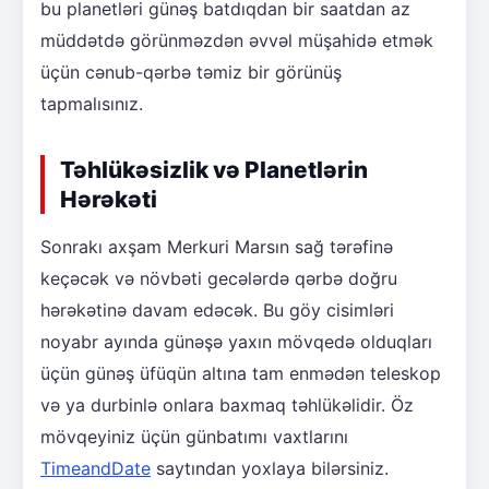
bu planetləri günəş batdıqdan bir saatdan az
müddətdə görünməzdən əvvəl müşahidə etmək
üçün cənub-qərbə təmiz bir görünüş
tapmalısınız.
Təhlükəsizlik və Planetlərin
Hərəkəti
Sonrakı axşam Merkuri Marsın sağ tərəfinə
keçəcək və növbəti gecələrdə qərbə doğru
hərəkətinə davam edəcək. Bu göy cisimləri
noyabr ayında günəşə yaxın mövqedə olduqları
üçün günəş üfüqün altına tam enmədən teleskop
və ya durbinlə onlara baxmaq təhlükəlidir. Öz
mövqeyiniz üçün günbatımı vaxtlarını
TimeandDate
saytından yoxlaya bilərsiniz.