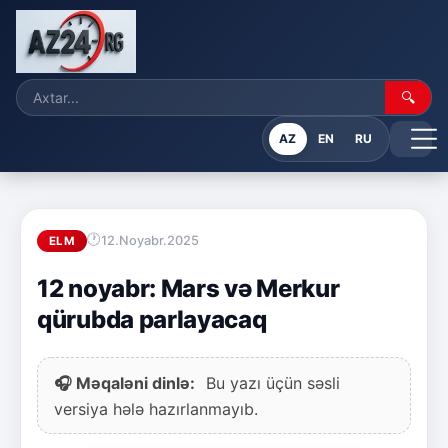
🔍
AZ
EN
RU
12.Noyabr.2025
ELM
12 noyabr: Mars və Merkur
qürubda parlayacaq
🎧 Məqaləni dinlə:
Bu yazı üçün səsli
versiya hələ hazırlanmayıb.