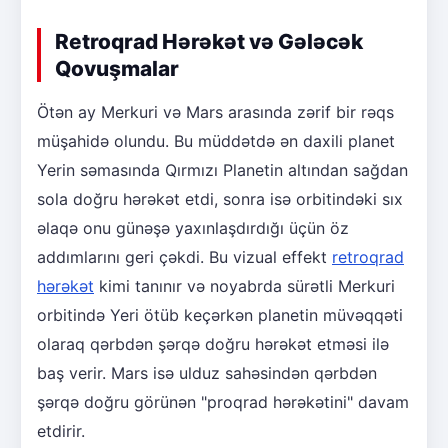
Retroqrad Hərəkət və Gələcək
Qovuşmalar
Ötən ay Merkuri və Mars arasında zərif bir rəqs
müşahidə olundu. Bu müddətdə ən daxili planet
Yerin səmasında Qırmızı Planetin altından sağdan
sola doğru hərəkət etdi, sonra isə orbitindəki sıx
əlaqə onu günəşə yaxınlaşdırdığı üçün öz
addımlarını geri çəkdi. Bu vizual effekt
retroqrad
hərəkət
kimi tanınır və noyabrda sürətli Merkuri
orbitində Yeri ötüb keçərkən planetin müvəqqəti
olaraq qərbdən şərqə doğru hərəkət etməsi ilə
baş verir. Mars isə ulduz sahəsindən qərbdən
şərqə doğru görünən "proqrad hərəkətini" davam
etdirir.