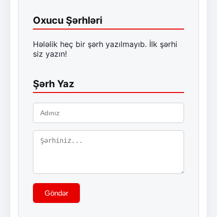
Oxucu Şərhləri
Hələlik heç bir şərh yazılmayıb. İlk şərhi
siz yazın!
Şərh Yaz
Göndər