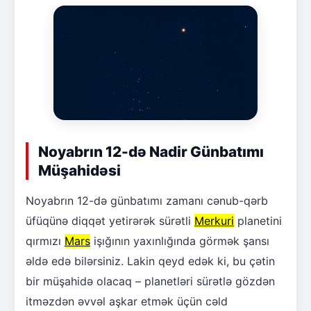
Noyabrın 12-də Nadir Günbatımı
Müşahidəsi
Noyabrın 12-də günbatımı zamanı cənub-qərb
üfüqünə diqqət yetirərək sürətli
Merkuri
planetini
qırmızı
Mars
işığının yaxınlığında görmək şansı
əldə edə bilərsiniz. Lakin qeyd edək ki, bu çətin
bir müşahidə olacaq – planetləri sürətlə gözdən
itməzdən əvvəl aşkar etmək üçün cəld