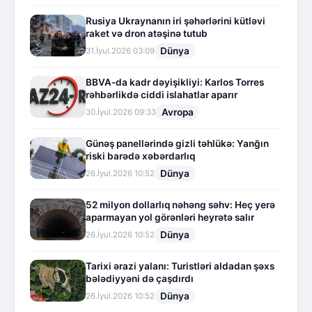
Rusiya Ukraynanın iri şəhərlərini kütləvi
raket və dron atəşinə tutub
Dünya
31.İyul.2026 03:09
BBVA-da kadr dəyişikliyi: Karlos Torres
rəhbərlikdə ciddi islahatlar aparır
Avropa
30.İyul.2026 09:33
Günəş panellərində gizli təhlükə: Yanğın
riski barədə xəbərdarlıq
Dünya
26.İyul.2026 10:52
52 milyon dollarlıq nəhəng səhv: Heç yerə
aparmayan yol görənləri heyrətə salır
Dünya
26.İyul.2026 10:52
Tarixi ərazi yalanı: Turistləri aldadan şəxs
bələdiyyəni də çaşdırdı
Dünya
26.İyul.2026 10:52