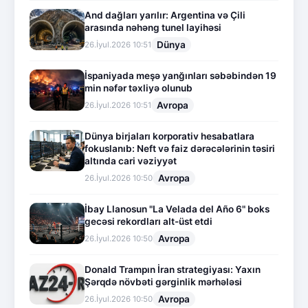
And dağları yarılır: Argentina və Çili
arasında nəhəng tunel layihəsi
Dünya
26.İyul.2026 10:51
İspaniyada meşə yanğınları səbəbindən 19
min nəfər təxliyə olunub
Avropa
26.İyul.2026 10:51
Dünya birjaları korporativ hesabatlara
fokuslanıb: Neft və faiz dərəcələrinin təsiri
altında cari vəziyyət
Avropa
26.İyul.2026 10:50
İbay Llanosun "La Velada del Año 6" boks
gecəsi rekordları alt-üst etdi
Avropa
26.İyul.2026 10:50
Donald Trampın İran strategiyası: Yaxın
Şərqdə növbəti gərginlik mərhələsi
Avropa
26.İyul.2026 10:50