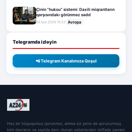
Çinin “hukou” sistemi: Daxili miqrantların
qarşısındakı görünməz sədd
Avropa
26.İyul.2026 10:22
Telegramda izləyin
📲 Telegram Kanalımıza Qoşul
Heç bir hüququmuz qorunmur, amma siz yenə də qorunurmuş
kimi davranın və saytda dərc olunan xəbərlərdən istifadə zamanı