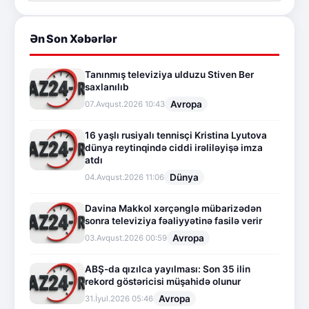
Ən Son Xəbərlər
Tanınmış televiziya ulduzu Stiven Ber
saxlanılıb
Avropa
07.Avqust.2026 10:43
16 yaşlı rusiyalı tennisçi Kristina Lyutova
dünya reytinqində ciddi irəliləyişə imza
atdı
Dünya
04.Avqust.2026 11:06
Davina Makkol xərçənglə mübarizədən
sonra televiziya fəaliyyətinə fasilə verir
Avropa
03.Avqust.2026 00:59
ABŞ-da qızılca yayılması: Son 35 ilin
rekord göstəricisi müşahidə olunur
Avropa
31.İyul.2026 05:46