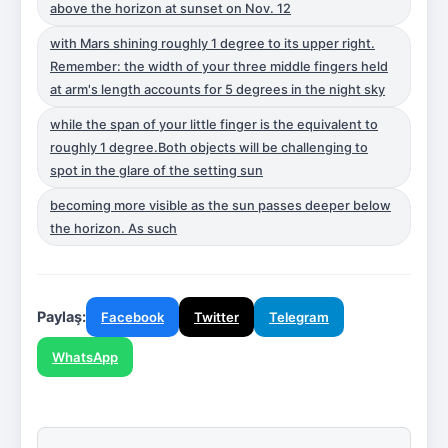
above the horizon at sunset on Nov. 12
with Mars shining roughly 1 degree to its upper right.
Remember: the width of your three middle fingers held
at arm's length accounts for 5 degrees in the night sky
while the span of your little finger is the equivalent to
roughly 1 degree.Both objects will be challenging to
spot in the glare of the setting sun
becoming more visible as the sun passes deeper below
the horizon. As such
Paylaş:
Facebook
Twitter
Telegram
WhatsApp