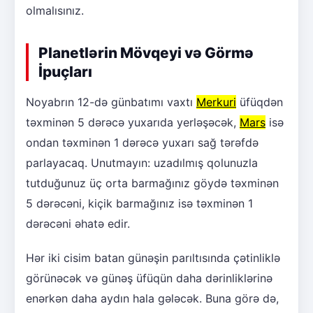
olmalısınız.
Planetlərin Mövqeyi və Görmə
İpuçları
Noyabrın 12-də günbatımı vaxtı
Merkuri
üfüqdən
təxminən 5 dərəcə yuxarıda yerləşəcək,
Mars
isə
ondan təxminən 1 dərəcə yuxarı sağ tərəfdə
parlayacaq. Unutmayın: uzadılmış qolunuzla
tutduğunuz üç orta barmağınız göydə təxminən
5 dərəcəni, kiçik barmağınız isə təxminən 1
dərəcəni əhatə edir.
Hər iki cisim batan günəşin parıltısında çətinliklə
görünəcək və günəş üfüqün daha dərinliklərinə
enərkən daha aydın hala gələcək. Buna görə də,