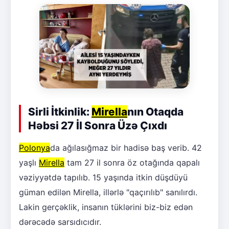
Sirli İtkinlik:
Mirella
nın Otaqda
Həbsi 27 İl Sonra Üzə Çıxdı
Polonya
da ağılasığmaz bir hadisə baş verib. 42
yaşlı
Mirella
tam 27 il sonra öz otağında qapalı
vəziyyətdə tapılıb. 15 yaşında itkin düşdüyü
güman edilən Mirella, illərlə "qaçırılıb" sanılırdı.
Lakin gerçəklik, insanın tüklərini biz-biz edən
dərəcədə sarsıdıcıdır.