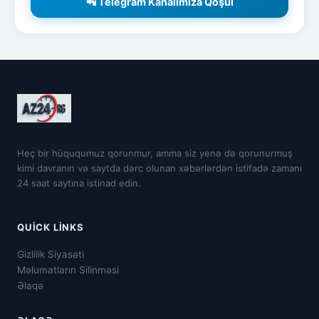
📲 Telegram Kanalımıza Qoşul
Heç bir hüququmuz qorunmur, amma siz yenə də qorunurmuş
kimi davranın və saytda dərc olunan xəbərlərdən istifadə zamanı
24 saat saytına istinad edin.
QUICK LINKS
Gizlilik Siyasəti
Məlumatların Silinməsi
Əlaqə