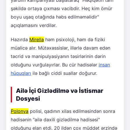
şəkildə ortaya çıxması vacibdir. Heç kim ömür
boyu uşaq otağında həbs edilməməlidir"
açıqlamasını verdilər.
Hazırda
Mirella
həm psixoloji, həm də fiziki
müalicə alır. Mütəxəssislər, illərlə davam edən
təcrid və manipulyasiyanın təsirlərinin dərin
olduğunu vurğulayırlar. Bu cür hadisələr
insan
hüquqları
ilə bağlı ciddi suallar doğurur.
Ailə İçi Gizlədilmə və İstismar
Dosyesi
Polonya
polisi, qadının xilas edilməsindən sonra
hadisənin "ailə daxili gizlədilmə hadisəsi"
olduğunu elan etdi. 20 ildən çox müddət ərzində