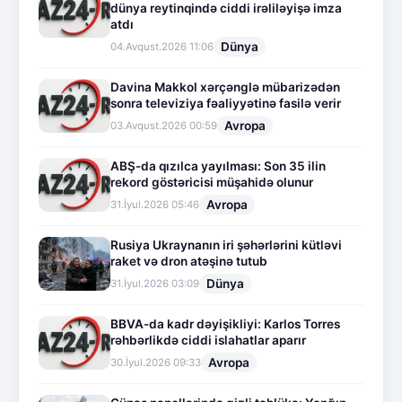
dünya reytinqində ciddi irəliləyişə imza
atdı
Dünya
04.Avqust.2026 11:06
Davina Makkol xərçənglə mübarizədən
sonra televiziya fəaliyyətinə fasilə verir
Avropa
03.Avqust.2026 00:59
ABŞ-da qızılca yayılması: Son 35 ilin
rekord göstəricisi müşahidə olunur
Avropa
31.İyul.2026 05:46
Rusiya Ukraynanın iri şəhərlərini kütləvi
raket və dron atəşinə tutub
Dünya
31.İyul.2026 03:09
BBVA-da kadr dəyişikliyi: Karlos Torres
rəhbərlikdə ciddi islahatlar aparır
Avropa
30.İyul.2026 09:33