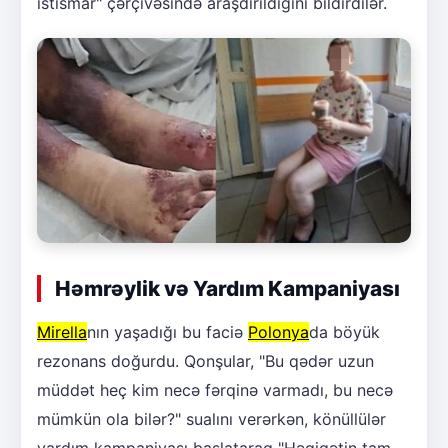
istismar" çərçivəsində araşdırıldığını bildirdilər.
Həmrəylik və Yardım Kampaniyası
Mirella
nın yaşadığı bu faciə
Polonya
da böyük
rezonans doğurdu. Qonşular, "Bu qədər uzun
müddət heç kim necə fərqinə varmadı, bu necə
mümkün ola bilər?" sualını verərkən, könüllülər
yardım kampaniyası başlataraq "Həqiqətin tam