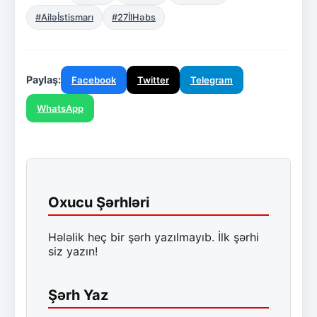
#Ailəİstismarı
#27İlHəbs
Paylaş:
Facebook
Twitter
Telegram
WhatsApp
Oxucu Şərhləri
Hələlik heç bir şərh yazılmayıb. İlk şərhi
siz yazın!
Şərh Yaz