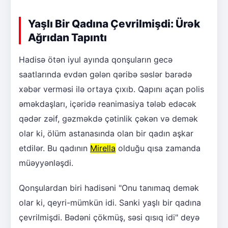
Yaşlı Bir Qadına Çevrilmişdi: Ürək
Ağrıdan Tapıntı
Hadisə ötən iyul ayında qonşuların gecə
saatlarında evdən gələn qəribə səslər barədə
xəbər verməsi ilə ortaya çıxıb. Qapını açan polis
əməkdaşları, içəridə reanimasiya tələb edəcək
qədər zəif, gəzməkdə çətinlik çəkən və demək
olar ki, ölüm astanasında olan bir qadın aşkar
etdilər. Bu qadının
Mirella
olduğu qısa zamanda
müəyyənləşdi.
Qonşulardan biri hadisəni "Onu tanımaq demək
olar ki, qeyri-mümkün idi. Sanki yaşlı bir qadına
çevrilmişdi. Bədəni çökmüş, səsi qısıq idi" deyə