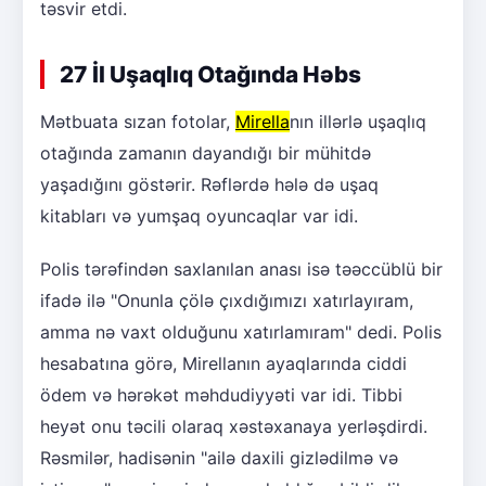
təsvir etdi.
27 İl Uşaqlıq Otağında Həbs
Mətbuata sızan fotolar,
Mirella
nın illərlə uşaqlıq
otağında zamanın dayandığı bir mühitdə
yaşadığını göstərir. Rəflərdə hələ də uşaq
kitabları və yumşaq oyuncaqlar var idi.
Polis tərəfindən saxlanılan anası isə təəccüblü bir
ifadə ilə "Onunla çölə çıxdığımızı xatırlayıram,
amma nə vaxt olduğunu xatırlamıram" dedi. Polis
hesabatına görə, Mirellanın ayaqlarında ciddi
ödem və hərəkət məhdudiyyəti var idi. Tibbi
heyət onu təcili olaraq xəstəxanaya yerləşdirdi.
Rəsmilər, hadisənin "ailə daxili gizlədilmə və