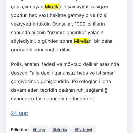
çölə çıxmayan
Mirella
nın şəxsiyyət vəsiqəsi
yoxdur, heç vaxt həkimə getməyib və fiziki
vəziyyəti kritikdir. Qonşular, 1990-cı illərin
sonunda ailənin "qızımız qaçırılıb" yalanını
söylədiyini, o gündən sonra
Mirella
nı bir daha
görmədiklərini nəql etdilər.
Polis, ananın ifadəsi və mövcud dəlillər əsasında
dosyanı "ailə daxili qanunsuz həbs və istismar"
çərçivəsində genişləndirib. Psixoloqlar, illərlə
davam edən təcridin qadının ruhi sağlamlığı
üzərindəki təsirlərini qiymətləndirirlər.
24 saat
Etiketlər:
#Polşa
#Mirella
#EvHəbsi