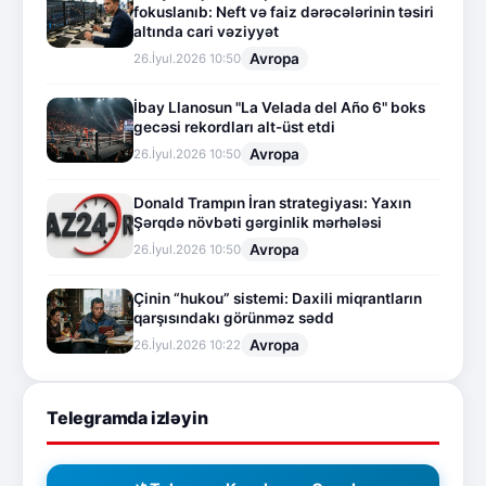
fokuslanıb: Neft və faiz dərəcələrinin təsiri
altında cari vəziyyət
Avropa
26.İyul.2026 10:50
İbay Llanosun "La Velada del Año 6" boks
gecəsi rekordları alt-üst etdi
Avropa
26.İyul.2026 10:50
Donald Trampın İran strategiyası: Yaxın
Şərqdə növbəti gərginlik mərhələsi
Avropa
26.İyul.2026 10:50
Çinin “hukou” sistemi: Daxili miqrantların
qarşısındakı görünməz sədd
Avropa
26.İyul.2026 10:22
Telegramda izləyin