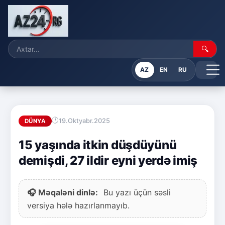
🔍
AZ
EN
RU
19.Oktyabr.2025
DÜNYA
15 yaşında itkin düşdüyünü
demişdi, 27 ildir eyni yerdə imiş
🎧 Məqaləni dinlə:
Bu yazı üçün səsli
versiya hələ hazırlanmayıb.