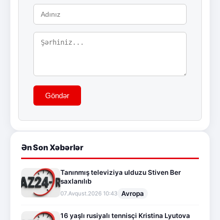
Göndər
Ən Son Xəbərlər
Tanınmış televiziya ulduzu Stiven Ber
saxlanılıb
Avropa
07.Avqust.2026 10:43
16 yaşlı rusiyalı tennisçi Kristina Lyutova