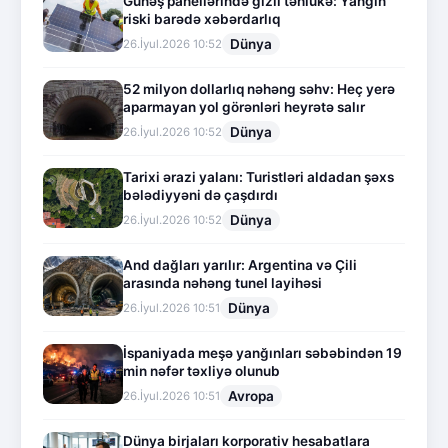
Günəş panellərində gizli təhlükə: Yanğın
riski barədə xəbərdarlıq
Dünya
26.İyul.2026 10:52
52 milyon dollarlıq nəhəng səhv: Heç yerə
aparmayan yol görənləri heyrətə salır
Dünya
26.İyul.2026 10:52
Tarixi ərazi yalanı: Turistləri aldadan şəxs
bələdiyyəni də çaşdırdı
Dünya
26.İyul.2026 10:52
And dağları yarılır: Argentina və Çili
arasında nəhəng tunel layihəsi
Dünya
26.İyul.2026 10:51
İspaniyada meşə yanğınları səbəbindən 19
min nəfər təxliyə olunub
Avropa
26.İyul.2026 10:51
Dünya birjaları korporativ hesabatlara