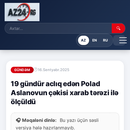
🔍
AZ
EN
RU
16.Sentyabr.2025
GÜNDƏM
19 gündür aclıq edən Polad
Aslanovun çəkisi xarab tərəzi ilə
ölçüldü
🎧 Məqaləni dinlə:
Bu yazı üçün səsli
versiya hələ hazırlanmayıb.