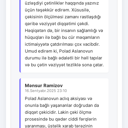
üzləşdiyi çətinliklər haqqında yazınız
üçün təşəkkür edirəm. Xüsusilə,
çəkisinin ölçülməsi zamanı rastlaşdığı
qəribə vəziyyət diqqətimi çəkdi.
Həqiqətən də, bir insanın sağlamlığı və
hüquqları ilə bağlı bu cür məqamların
ictimaiyyətə çatdırılması çox vacibdir.
Umud edirəm ki, Polad Aslanovun
durumu ilə bağlı ədalətli bir həll tapılar
və bu çətin vəziyyət tezliklə sona çatar.
Mənsur Ramizov
16.Sentyabr.2025 23:10
Polad Aslanovun aclıq aksiyası və
onunla bağlı yaşananlar doğrudan da
diqqət çəkicidir. Lakin çəki ölçmə
prosesində bu qədər ciddi fərqlərin
yaranması, üstəlik xarab tərəzinin