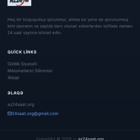
Heç bir hüququmuz qorunmur, amma siz yenə də qorunurmuş
kimi davranın və saytda dərc olunan xəbərlərdən istifadə zamanı
24 saat saytına istinad edin.
QUICK LINKS
Gizlilik Siyasəti
Məlumatların Silinməsi
Əlaqə
ƏLAQƏ
az24saat.org
24saat.org@gmail.com
Copyright © 2026 —
az24saat.org