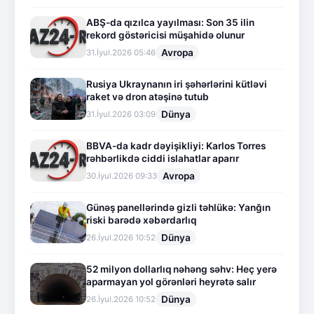
ABŞ-da qızılca yayılması: Son 35 ilin
rekord göstəricisi müşahidə olunur
Avropa
31.İyul.2026 05:46
Rusiya Ukraynanın iri şəhərlərini kütləvi
raket və dron atəşinə tutub
Dünya
31.İyul.2026 03:09
BBVA-da kadr dəyişikliyi: Karlos Torres
rəhbərlikdə ciddi islahatlar aparır
Avropa
30.İyul.2026 09:33
Günəş panellərində gizli təhlükə: Yanğın
riski barədə xəbərdarlıq
Dünya
26.İyul.2026 10:52
52 milyon dollarlıq nəhəng səhv: Heç yerə
aparmayan yol görənləri heyrətə salır
Dünya
26.İyul.2026 10:52