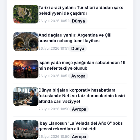
Tarixi ərazi yalanı: Turistləri aldadan şəxs
bələdiyyəni də çaşdırdı
Dünya
26.İyul.2026 10:52
And dağları yarılır: Argentina və Çili
arasında nəhəng tunel layihəsi
Dünya
26.İyul.2026 10:51
İspaniyada meşə yanğınları səbəbindən 19
min nəfər təxliyə olunub
Avropa
26.İyul.2026 10:51
Dünya birjaları korporativ hesabatlara
fokuslanıb: Neft və faiz dərəcələrinin təsiri
altında cari vəziyyət
Avropa
26.İyul.2026 10:50
İbay Llanosun "La Velada del Año 6" boks
gecəsi rekordları alt-üst etdi
Avropa
26.İyul.2026 10:50