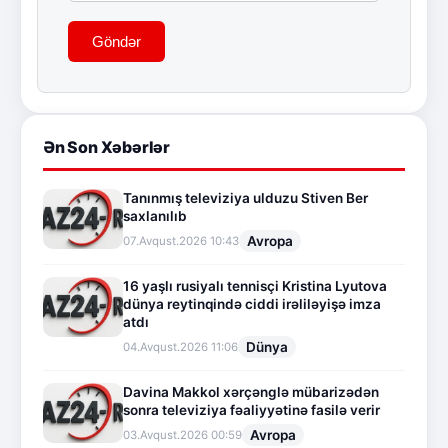
Göndər
Ən Son Xəbərlər
Tanınmış televiziya ulduzu Stiven Ber
saxlanılıb
Avropa
07.Avqust.2026 10:43
16 yaşlı rusiyalı tennisçi Kristina Lyutova
dünya reytinqində ciddi irəliləyişə imza
atdı
Dünya
04.Avqust.2026 11:06
Davina Makkol xərçənglə mübarizədən
sonra televiziya fəaliyyətinə fasilə verir
Avropa
03.Avqust.2026 00:59