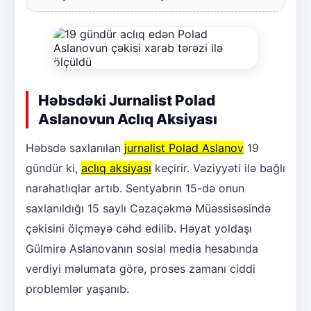
Həbsdəki Jurnalist Polad
Aslanovun Aclıq Aksiyası
Həbsdə saxlanılan
jurnalist Polad Aslanov
19
gündür ki,
aclıq aksiyası
keçirir. Vəziyyəti ilə bağlı
narahatlıqlar artıb. Sentyabrın 15-də onun
saxlanıldığı 15 saylı Cəzaçəkmə Müəssisəsində
çəkisini ölçməyə cəhd edilib. Həyat yoldaşı
Gülmirə Aslanovanın sosial media hesabında
verdiyi məlumata görə, proses zamanı ciddi
problemlər yaşanıb.