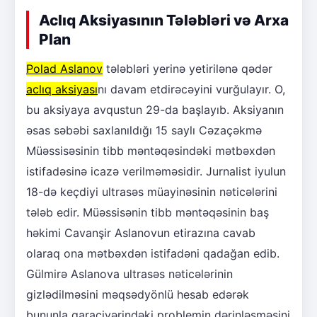
Aclıq Aksiyasının Tələbləri və Arxa
Plan
Polad Aslanov
tələbləri yerinə yetirilənə qədər
aclıq aksiyası
nı davam etdirəcəyini vurğulayır. O,
bu aksiyaya avqustun 29-da başlayıb. Aksiyanın
əsas səbəbi saxlanıldığı 15 saylı Cəzaçəkmə
Müəssisəsinin tibb məntəqəsindəki mətbəxdən
istifadəsinə icazə verilməməsidir. Jurnalist iyulun
18-də keçdiyi ultrasəs müayinəsinin nəticələrini
tələb edir. Müəssisənin tibb məntəqəsinin baş
həkimi Cavanşir Aslanovun etirazına cavab
olaraq ona mətbəxdən istifadəni qadağan edib.
Gülmirə Aslanova ultrasəs nəticələrinin
gizlədilməsini məqsədyönlü hesab edərək
bununla qaraciyərindəki problemin dərinləşməsini