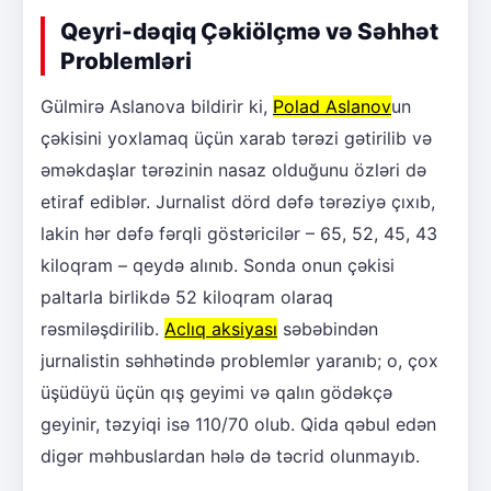
Qeyri-dəqiq Çəkiölçmə və Səhhət
Problemləri
Gülmirə Aslanova bildirir ki,
Polad Aslanov
un
çəkisini yoxlamaq üçün xarab tərəzi gətirilib və
əməkdaşlar tərəzinin nasaz olduğunu özləri də
etiraf ediblər. Jurnalist dörd dəfə tərəziyə çıxıb,
lakin hər dəfə fərqli göstəricilər – 65, 52, 45, 43
kiloqram – qeydə alınıb. Sonda onun çəkisi
paltarla birlikdə 52 kiloqram olaraq
rəsmiləşdirilib.
Aclıq aksiyası
səbəbindən
jurnalistin səhhətində problemlər yaranıb; o, çox
üşüdüyü üçün qış geyimi və qalın gödəkçə
geyinir, təzyiqi isə 110/70 olub. Qida qəbul edən
digər məhbuslardan hələ də təcrid olunmayıb.