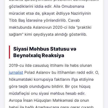
gözlədiklərini iddia edir. Ailə Omubsmana
müraciət etsə də, şikayət Ədliyyə Nazirliyinin
Tibb Baş İdarəsinə yönləndirilib. Cavab
məktubunda Aslanovun 2020-ci ildə "praktiki
sağlam" kimi qeydiyyata alındığı göstərilib.
Siyasi Məhbus Statusu və
Beynəlxalq Reaksiya
2019-cu ildə casusluq ittihamı ilə həbs olunan
jurnalist
Polad Aslanov bu ittihamları rədd edir. O,
hökumətdəki korrupsiya faktlarını ifşa etdiyinə
görə təqib olunduğunu bildirir. Bir çox hüquq
müdafiəçisi onu siyasi məhbus hesab edir.
Avropa İnsan Hüquqları Məhkəməsi də onun
həbsi ilə bağlı Azərbaycana qarşı qərar çıxarıb.