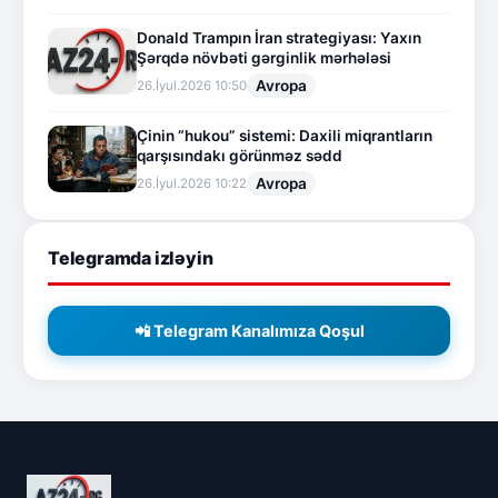
Donald Trampın İran strategiyası: Yaxın
Şərqdə növbəti gərginlik mərhələsi
Avropa
26.İyul.2026 10:50
Çinin “hukou” sistemi: Daxili miqrantların
qarşısındakı görünməz sədd
Avropa
26.İyul.2026 10:22
Telegramda izləyin
📲 Telegram Kanalımıza Qoşul