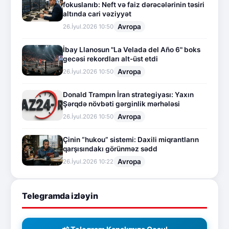
fokuslanıb: Neft və faiz dərəcələrinin təsiri
altında cari vəziyyət
Avropa
26.İyul.2026 10:50
İbay Llanosun "La Velada del Año 6" boks
gecəsi rekordları alt-üst etdi
Avropa
26.İyul.2026 10:50
Donald Trampın İran strategiyası: Yaxın
Şərqdə növbəti gərginlik mərhələsi
Avropa
26.İyul.2026 10:50
Çinin “hukou” sistemi: Daxili miqrantların
qarşısındakı görünməz sədd
Avropa
26.İyul.2026 10:22
Telegramda izləyin