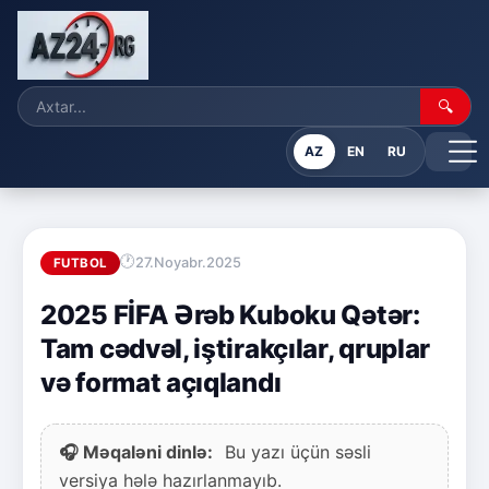
🔍
AZ
EN
RU
27.Noyabr.2025
FUTBOL
2025 FİFA Ərəb Kuboku Qətər:
Tam cədvəl, iştirakçılar, qruplar
və format açıqlandı
🎧 Məqaləni dinlə:
Bu yazı üçün səsli
versiya hələ hazırlanmayıb.