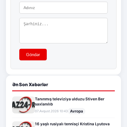
Göndər
Ən Son Xəbərlər
Tanınmış televiziya ulduzu Stiven Ber
saxlanılıb
Avropa
07.Avqust.2026 10:43
16 yaşlı rusiyalı tennisçi Kristina Lyutova