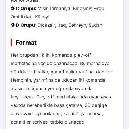
⚽ C Qrupu
: Misir, İordaniya, Birləşmiş Ərəb
Əmirlikləri, Küveyt
⚽ D Qrupu
: Əlcəzair, İraq, Bəhreyn, Sudan
Format
Hər qrupdan ilk iki komanda pley-off
mərhələsinə vəsiqə qazanacaq. Bu mərhələyə
dörddəbir finallar, yarımfinallar və final daxildir.
Həmçinin, yarımfinalda uduzan iki komanda
arasında üçüncü yer uğrunda oyun da
keçiriləcək. Pley-off mərhələlərində oyun əsas
vaxtda bərabərliklə başa çatarsa, 30 dəqiqə
əlavə vaxt oynanılacaq, zərurət yaranarsa,
penaltilər seriyası tətbiq olunacaq.