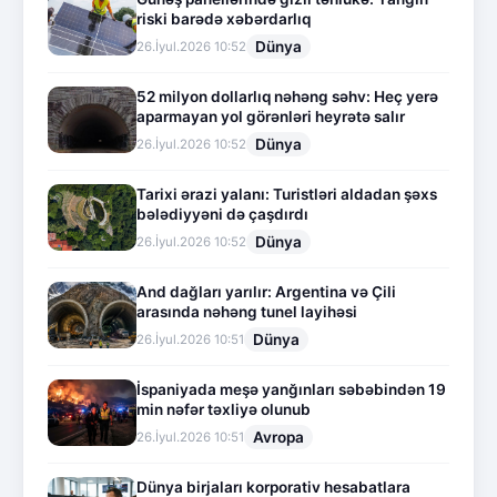
riski barədə xəbərdarlıq
Dünya
26.İyul.2026 10:52
52 milyon dollarlıq nəhəng səhv: Heç yerə
aparmayan yol görənləri heyrətə salır
Dünya
26.İyul.2026 10:52
Tarixi ərazi yalanı: Turistləri aldadan şəxs
bələdiyyəni də çaşdırdı
Dünya
26.İyul.2026 10:52
And dağları yarılır: Argentina və Çili
arasında nəhəng tunel layihəsi
Dünya
26.İyul.2026 10:51
İspaniyada meşə yanğınları səbəbindən 19
min nəfər təxliyə olunub
Avropa
26.İyul.2026 10:51
Dünya birjaları korporativ hesabatlara