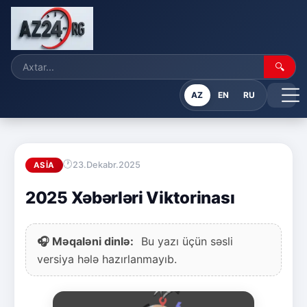
🔍
AZ
EN
RU
23.Dekabr.2025
ASIA
2025 Xəbərləri Viktorinası
🎧 Məqaləni dinlə:
Bu yazı üçün səsli
versiya hələ hazırlanmayıb.