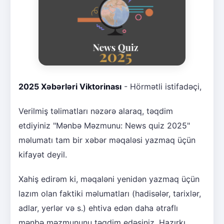
2025 Xəbərləri Viktorinası
- Hörmətli istifadəçi,
Verilmiş təlimatları nəzərə alaraq, təqdim
etdiyiniz "Mənbə Məzmunu: News quiz 2025"
məlumatı tam bir xəbər məqaləsi yazmaq üçün
kifayət deyil.
Xahiş edirəm ki, məqaləni yenidən yazmaq üçün
lazım olan faktiki məlumatları (hadisələr, tarixlər,
adlar, yerlər və s.) ehtiva edən daha ətraflı
mənbə məzmununu təqdim edəsiniz. Hazırkı