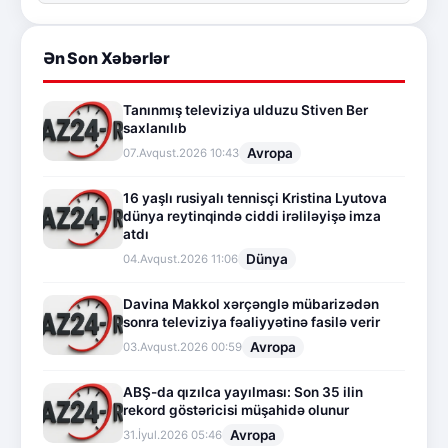
Ən Son Xəbərlər
Tanınmış televiziya ulduzu Stiven Ber
saxlanılıb
Avropa
07.Avqust.2026 10:43
16 yaşlı rusiyalı tennisçi Kristina Lyutova
dünya reytinqində ciddi irəliləyişə imza
atdı
Dünya
04.Avqust.2026 11:06
Davina Makkol xərçənglə mübarizədən
sonra televiziya fəaliyyətinə fasilə verir
Avropa
03.Avqust.2026 00:59
ABŞ-da qızılca yayılması: Son 35 ilin
rekord göstəricisi müşahidə olunur
Avropa
31.İyul.2026 05:46