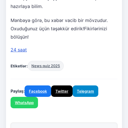
hazırlaya bilim.
Mənbəyə görə, bu xəbər vacib bir mövzudur.
Oxuduğunuz üçün təşəkkür edirik!Fikirlərinizi
bölüşün!
24 saat
Etiketlər:
News quiz 2025
Paylaş:
Facebook
Twitter
Telegram
WhatsApp