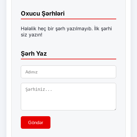
Oxucu Şərhləri
Hələlik heç bir şərh yazılmayıb. İlk şərhi
siz yazın!
Şərh Yaz
Göndər