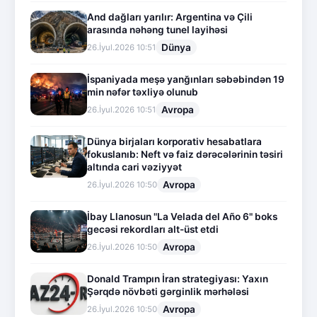
And dağları yarılır: Argentina və Çili
arasında nəhəng tunel layihəsi
Dünya
26.İyul.2026 10:51
İspaniyada meşə yanğınları səbəbindən 19
min nəfər təxliyə olunub
Avropa
26.İyul.2026 10:51
Dünya birjaları korporativ hesabatlara
fokuslanıb: Neft və faiz dərəcələrinin təsiri
altında cari vəziyyət
Avropa
26.İyul.2026 10:50
İbay Llanosun "La Velada del Año 6" boks
gecəsi rekordları alt-üst etdi
Avropa
26.İyul.2026 10:50
Donald Trampın İran strategiyası: Yaxın
Şərqdə növbəti gərginlik mərhələsi
Avropa
26.İyul.2026 10:50