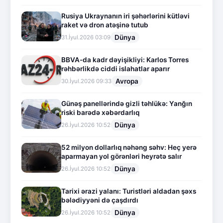
Rusiya Ukraynanın iri şəhərlərini kütləvi
raket və dron atəşinə tutub
Dünya
31.İyul.2026 03:09
BBVA-da kadr dəyişikliyi: Karlos Torres
rəhbərlikdə ciddi islahatlar aparır
Avropa
30.İyul.2026 09:33
Günəş panellərində gizli təhlükə: Yanğın
riski barədə xəbərdarlıq
Dünya
26.İyul.2026 10:52
52 milyon dollarlıq nəhəng səhv: Heç yerə
aparmayan yol görənləri heyrətə salır
Dünya
26.İyul.2026 10:52
Tarixi ərazi yalanı: Turistləri aldadan şəxs
bələdiyyəni də çaşdırdı
Dünya
26.İyul.2026 10:52