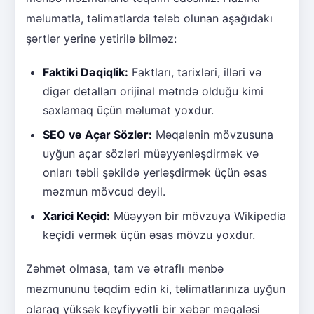
məlumatla, təlimatlarda tələb olunan aşağıdakı
şərtlər yerinə yetirilə bilməz:
Faktiki Dəqiqlik:
Faktları, tarixləri, illəri və
digər detalları orijinal mətndə olduğu kimi
saxlamaq üçün məlumat yoxdur.
SEO və Açar Sözlər:
Məqalənin mövzusuna
uyğun açar sözləri müəyyənləşdirmək və
onları təbii şəkildə yerləşdirmək üçün əsas
məzmun mövcud deyil.
Xarici Keçid:
Müəyyən bir mövzuya Wikipedia
keçidi vermək üçün əsas mövzu yoxdur.
Zəhmət olmasa, tam və ətraflı mənbə
məzmununu təqdim edin ki, təlimatlarınıza uyğun
olaraq yüksək keyfiyyətli bir xəbər məqaləsi