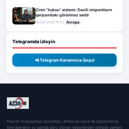
Çinin “hukou” sistemi: Daxili miqrantların
qarşısındakı görünməz sədd
Avropa
26.İyul.2026 10:22
Telegramda izləyin
📲 Telegram Kanalımıza Qoşul
Heç bir hüququmuz qorunmur, amma siz yenə də qorunurmuş
kimi davranın və saytda dərc olunan xəbərlərdən istifadə zamanı