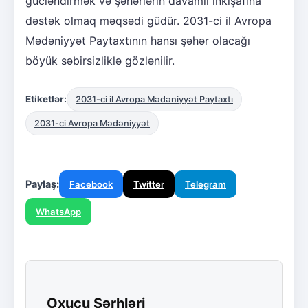
gücləndirmək və şəhərlərin davamlı inkişafına
dəstək olmaq məqsədi güdür. 2031-ci il Avropa
Mədəniyyət Paytaxtının hansı şəhər olacağı
böyük səbirsizliklə gözlənilir.
Etiketlər:
2031-ci il Avropa Mədəniyyət Paytaxtı
2031-ci Avropa Mədəniyyət
Paylaş:
Facebook
Twitter
Telegram
WhatsApp
Oxucu Şərhləri