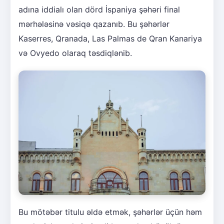
adına iddialı olan dörd İspaniya şəhəri final
mərhələsinə vəsiqə qazanıb. Bu şəhərlər
Kaserres, Qranada, Las Palmas de Qran Kanariya
və Ovyedo olaraq təsdiqlənib.
Bu mötəbər titulu əldə etmək, şəhərlər üçün həm