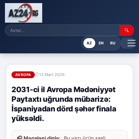
🔍
AZ
EN
RU
13.Mart.2026
AVROPA
2031-ci il Avropa Mədəniyyət
Paytaxtı uğrunda mübarizə:
İspaniyadan dörd şəhər finala
yüksəldi.
🎧 Məqaləni dinlə:
Bu yazı üçün səsli