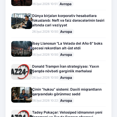
Avropa
26.İyul.2026 10:51
Dünya birjaları korporativ hesabatlara
fokuslanıb: Neft və faiz dərəcələrinin təsiri
altında cari vəziyyət
Avropa
26.İyul.2026 10:50
İbay Llanosun "La Velada del Año 6" boks
gecəsi rekordları alt-üst etdi
Avropa
26.İyul.2026 10:50
Donald Trampın İran strategiyası: Yaxın
Şərqdə növbəti gərginlik mərhələsi
Avropa
26.İyul.2026 10:50
Çinin “hukou” sistemi: Daxili miqrantların
qarşısındakı görünməz sədd
Avropa
26.İyul.2026 10:22
Tadey Pokaçar: Velosiped idmanının yeni