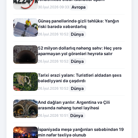
Avropa
30.İyul.2026 09:33
Günəş panellərində gizli təhlükə: Yanğın
riski barədə xəbərdarlıq
Dünya
26.İyul.2026 10:52
52 milyon dollarlıq nəhəng səhv: Heç yerə
aparmayan yol görənləri heyrətə salır
Dünya
26.İyul.2026 10:52
Tarixi ərazi yalanı: Turistləri aldadan şəxs
bələdiyyəni də çaşdırdı
Dünya
26.İyul.2026 10:52
And dağları yarılır: Argentina və Çili
arasında nəhəng tunel layihəsi
Dünya
26.İyul.2026 10:51
İspaniyada meşə yanğınları səbəbindən 19
min nəfər təxliyə olunub