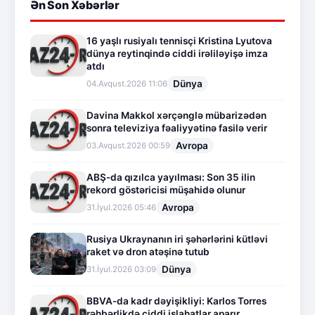
Ən Son Xəbərlər
16 yaşlı rusiyalı tennisçi Kristina Lyutova
dünya reytinqində ciddi irəliləyişə imza
atdı
Dünya
04.Avqust.2026 11:06
Davina Makkol xərçənglə mübarizədən
sonra televiziya fəaliyyətinə fasilə verir
Avropa
03.Avqust.2026 00:59
ABŞ-da qızılca yayılması: Son 35 ilin
rekord göstəricisi müşahidə olunur
Avropa
31.İyul.2026 05:46
Rusiya Ukraynanın iri şəhərlərini kütləvi
raket və dron atəşinə tutub
Dünya
31.İyul.2026 03:09
BBVA-da kadr dəyişikliyi: Karlos Torres
rəhbərlikdə ciddi islahatlar aparır