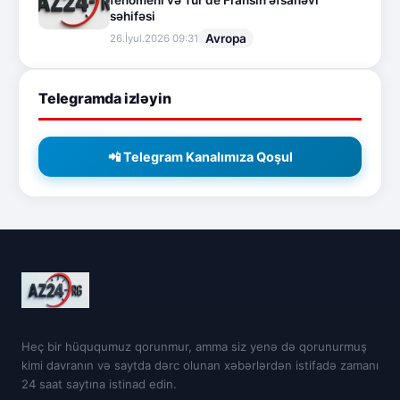
fenomeni və Tur de Fransın əfsanəvi
səhifəsi
Avropa
26.İyul.2026 09:31
Telegramda izləyin
📲 Telegram Kanalımıza Qoşul
Heç bir hüququmuz qorunmur, amma siz yenə də qorunurmuş
kimi davranın və saytda dərc olunan xəbərlərdən istifadə zamanı
24 saat saytına istinad edin.