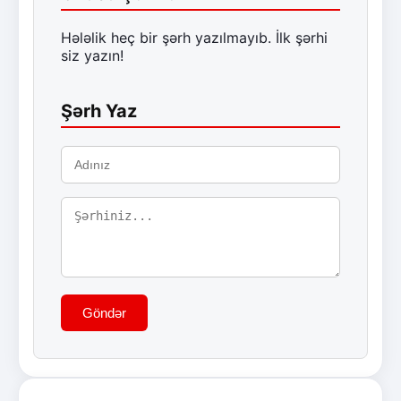
Hələlik heç bir şərh yazılmayıb. İlk şərhi
siz yazın!
Şərh Yaz
Göndər