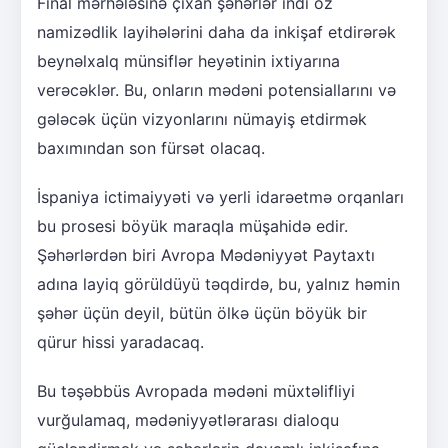
Final mərhələsinə çıxan şəhərlər indi öz
namizədlik layihələrini daha da inkişaf etdirərək
beynəlxalq münsiflər heyətinin ixtiyarına
verəcəklər. Bu, onların mədəni potensiallarını və
gələcək üçün vizyonlarını nümayiş etdirmək
baxımından son fürsət olacaq.
İspaniya ictimaiyyəti və yerli idarəetmə orqanları
bu prosesi böyük maraqla müşahidə edir.
Şəhərlərdən biri Avropa Mədəniyyət Paytaxtı
adına layiq görüldüyü təqdirdə, bu, yalnız həmin
şəhər üçün deyil, bütün ölkə üçün böyük bir
qürur hissi yaradacaq.
Bu təşəbbüs Avropada mədəni müxtəlifliyi
vurğulamaq, mədəniyyətlərarası dialoqu