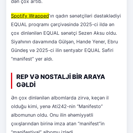
dən çox artıb.
Spotify Wrapped
'ın qadın sənətçiləri dəstəklədiyi
EQUAL proqramı çərçivəsində 2025-ci ildə ən
çox dinlənilən EQUAL sənətçi Sezen Aksu oldu.
Siyahının davamında Gülşən, Hande Yener, Ebru
Gündeş və 2025-ci ilin sentyabr EQUAL Səfiri
“manifest” yer aldı.
REP VƏ NOSTALJİ BİR ARAYA
GƏLDİ
Ən çox dinlənilən albomlarda zirvə, keçən il
olduğu kimi, yenə Ati242-nin “Manifesto”
albomunun oldu. Onu ilin əhəmiyyətli
çıxışlarından birinə imza atan “manifest”in
“manifestival” albomu izlədi.