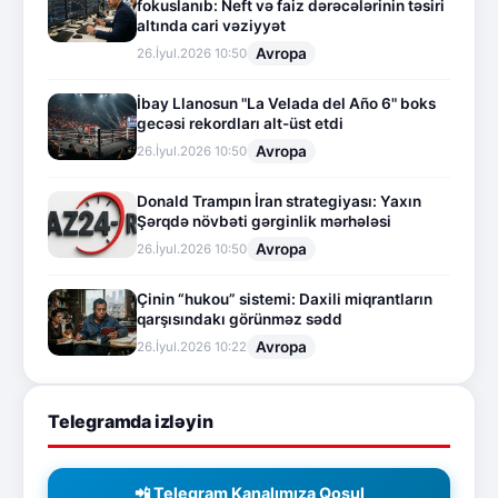
fokuslanıb: Neft və faiz dərəcələrinin təsiri
altında cari vəziyyət
Avropa
26.İyul.2026 10:50
İbay Llanosun "La Velada del Año 6" boks
gecəsi rekordları alt-üst etdi
Avropa
26.İyul.2026 10:50
Donald Trampın İran strategiyası: Yaxın
Şərqdə növbəti gərginlik mərhələsi
Avropa
26.İyul.2026 10:50
Çinin “hukou” sistemi: Daxili miqrantların
qarşısındakı görünməz sədd
Avropa
26.İyul.2026 10:22
Telegramda izləyin
📲 Telegram Kanalımıza Qoşul