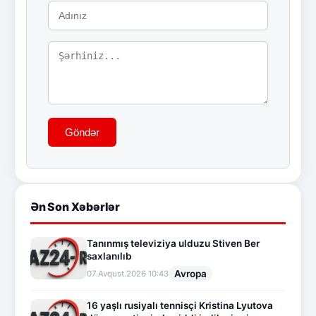
Göndər
Ən Son Xəbərlər
Tanınmış televiziya ulduzu Stiven Ber
saxlanılıb
Avropa
07.Avqust.2026 10:43
16 yaşlı rusiyalı tennisçi Kristina Lyutova