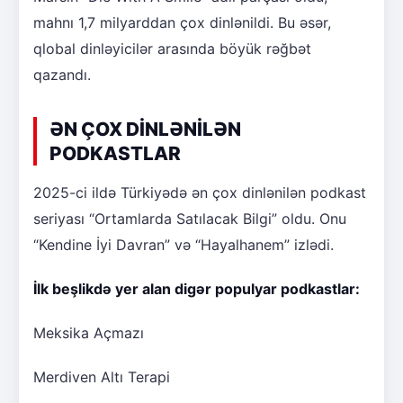
mahnı 1,7 milyarddan çox dinlənildi. Bu əsər,
qlobal dinləyicilər arasında böyük rəğbət
qazandı.
ƏN ÇOX DİNLƏNİLƏN
PODKASTLAR
2025-ci ildə Türkiyədə ən çox dinlənilən podkast
seriyası “Ortamlarda Satılacak Bilgi” oldu. Onu
“Kendine İyi Davran” və “Hayalhanem” izlədi.
İlk beşlikdə yer alan digər populyar podkastlar:
Meksika Açmazı
Merdiven Altı Terapi