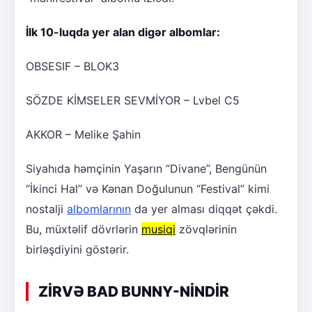
İlk 10-luqda yer alan digər albomlar:
OBSESIF – BLOK3
SÖZDE KİMSELER SEVMİYOR – Lvbel C5
AKKOR – Melike Şahin
Siyahıda həmçinin Yaşarın “Divane”, Bengünün
“İkinci Hal” və Kənan Doğulunun “Festival” kimi
nostalji
albomlarının
da yer alması diqqət çəkdi.
Bu, müxtəlif dövrlərin
musiqi
zövqlərinin
birləşdiyini göstərir.
ZİRVƏ BAD BUNNY-NİNDİR