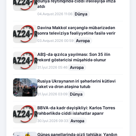
dünya reytinqində ciddi irəliləyişə imza
atdı
Dünya
04.Avqust.2026 11:06
Davina Makkol xərçənglə mübarizədən
sonra televiziya fəaliyyətinə fasilə verir
Avropa
03.Avqust.2026 00:59
ABŞ-da qızılca yayılması: Son 35 ilin
rekord göstəricisi müşahidə olunur
Avropa
31.İyul.2026 05:46
Rusiya Ukraynanın iri şəhərlərini kütləvi
raket və dron atəşinə tutub
Dünya
31.İyul.2026 03:09
BBVA-da kadr dəyişikliyi: Karlos Torres
rəhbərlikdə ciddi islahatlar aparır
Avropa
30.İyul.2026 09:33
Günəş panellərində gizli təhlükə: Yanğın