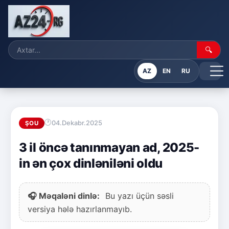
🔍
AZ
EN
RU
04.Dekabr.2025
ŞOU
3 il öncə tanınmayan ad, 2025-
in ən çox dinləniləni oldu
🎧 Məqaləni dinlə:
Bu yazı üçün səsli
versiya hələ hazırlanmayıb.