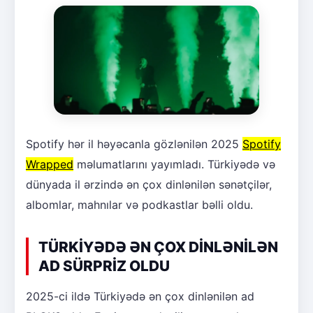
Spotify hər il həyəcanla gözlənilən 2025
Spotify
Wrapped
məlumatlarını yayımladı. Türkiyədə və
dünyada il ərzində ən çox dinlənilən sənətçilər,
albomlar, mahnılar və podkastlar bəlli oldu.
TÜRKİYƏDƏ ƏN ÇOX DİNLƏNİLƏN
AD SÜRPRİZ OLDU
2025-ci ildə Türkiyədə ən çox dinlənilən ad