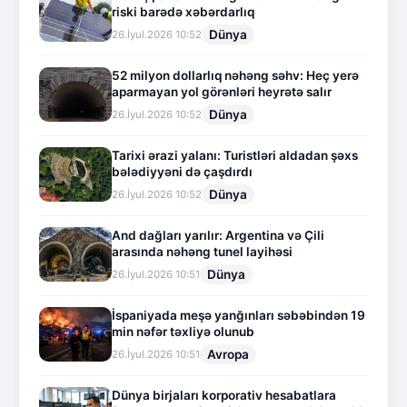
riski barədə xəbərdarlıq
Dünya
26.İyul.2026 10:52
52 milyon dollarlıq nəhəng səhv: Heç yerə
aparmayan yol görənləri heyrətə salır
Dünya
26.İyul.2026 10:52
Tarixi ərazi yalanı: Turistləri aldadan şəxs
bələdiyyəni də çaşdırdı
Dünya
26.İyul.2026 10:52
And dağları yarılır: Argentina və Çili
arasında nəhəng tunel layihəsi
Dünya
26.İyul.2026 10:51
İspaniyada meşə yanğınları səbəbindən 19
min nəfər təxliyə olunub
Avropa
26.İyul.2026 10:51
Dünya birjaları korporativ hesabatlara