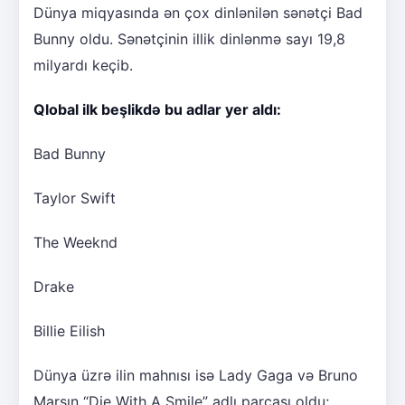
Dünya miqyasında ən çox dinlənilən sənətçi Bad
Bunny oldu. Sənətçinin illik dinlənmə sayı 19,8
milyardı keçib.
Qlobal ilk beşlikdə bu adlar yer aldı:
Bad Bunny
Taylor Swift
The Weeknd
Drake
Billie Eilish
Dünya üzrə ilin mahnısı isə Lady Gaga və Bruno
Marsın “Die With A Smile” adlı parçası oldu;