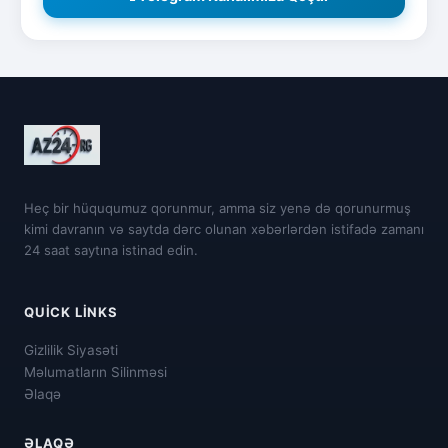
Heç bir hüququmuz qorunmur, amma siz yenə də qorunurmuş
kimi davranın və saytda dərc olunan xəbərlərdən istifadə zamanı
24 saat saytına istinad edin.
QUICK LINKS
Gizlilik Siyasəti
Məlumatların Silinməsi
Əlaqə
ƏLAQƏ