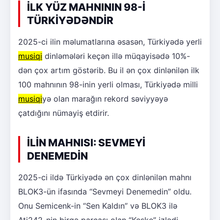
İLK YÜZ MAHNININ 98-İ
TÜRKİYƏDƏNDİR
2025-ci ilin məlumatlarına əsasən, Türkiyədə yerli
musiqi
dinləmələri keçən illə müqayisədə 10%-
dən çox artım göstərib. Bu il ən çox dinlənilən ilk
100 mahnının 98-inin yerli olması, Türkiyədə milli
musiqi
yə olan marağın rekord səviyyəyə
çatdığını nümayiş etdirir.
İLİN MAHNISI: SEVMEYİ
DENEMEDİN
2025-ci ildə Türkiyədə ən çox dinlənilən mahnı
BLOK3-ün ifasında “Sevmeyi Denemedin” oldu.
Onu Semicenk-in “Sen Kaldın” və BLOK3 ilə