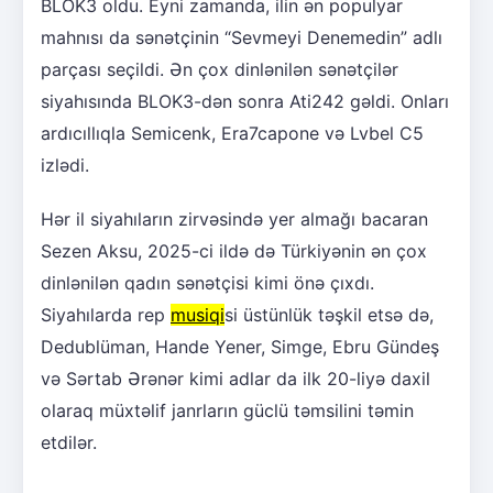
BLOK3 oldu. Eyni zamanda, ilin ən populyar
mahnısı da sənətçinin “Sevmeyi Denemedin” adlı
parçası seçildi. Ən çox dinlənilən sənətçilər
siyahısında BLOK3-dən sonra Ati242 gəldi. Onları
ardıcıllıqla Semicenk, Era7capone və Lvbel C5
izlədi.
Hər il siyahıların zirvəsində yer almağı bacaran
Sezen Aksu, 2025-ci ildə də Türkiyənin ən çox
dinlənilən qadın sənətçisi kimi önə çıxdı.
Siyahılarda rep
musiqi
si üstünlük təşkil etsə də,
Dedublüman, Hande Yener, Simge, Ebru Gündeş
və Sərtab Ərənər kimi adlar da ilk 20-liyə daxil
olaraq müxtəlif janrların güclü təmsilini təmin
etdilər.