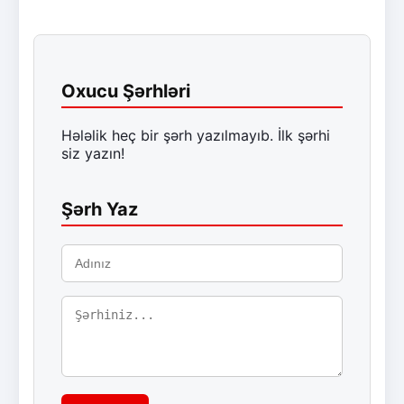
Oxucu Şərhləri
Hələlik heç bir şərh yazılmayıb. İlk şərhi
siz yazın!
Şərh Yaz