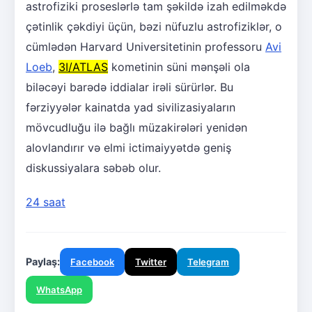
astrofiziki proseslərlə tam şəkildə izah edilməkdə
çətinlik çəkdiyi üçün, bəzi nüfuzlu astrofiziklər, o
cümlədən Harvard Universitetinin professoru
Avi
Loeb
,
3I/ATLAS
kometinin süni mənşəli ola
biləcəyi barədə iddialar irəli sürürlər. Bu
fərziyyələr kainatda yad sivilizasiyaların
mövcudluğu ilə bağlı müzakirələri yenidən
alovlandırır və elmi ictimaiyyətdə geniş
diskussiyalara səbəb olur.
24 saat
Paylaş:
Facebook
Twitter
Telegram
WhatsApp