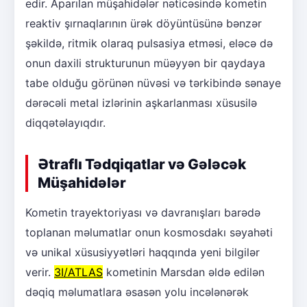
edir. Aparılan müşahidələr nəticəsində kometin
reaktiv şırnaqlarının ürək döyüntüsünə bənzər
şəkildə, ritmik olaraq pulsasiya etməsi, eləcə də
onun daxili strukturunun müəyyən bir qaydaya
tabe olduğu görünən nüvəsi və tərkibində sənaye
dərəcəli metal izlərinin aşkarlanması xüsusilə
diqqətəlayıqdır.
Ətraflı Tədqiqatlar və Gələcək
Müşahidələr
Kometin trayektoriyası və davranışları barədə
toplanan məlumatlar onun kosmosdakı səyahəti
və unikal xüsusiyyətləri haqqında yeni bilgilər
verir.
3I/ATLAS
kometinin Marsdan əldə edilən
dəqiq məlumatlara əsasən yolu incələnərək