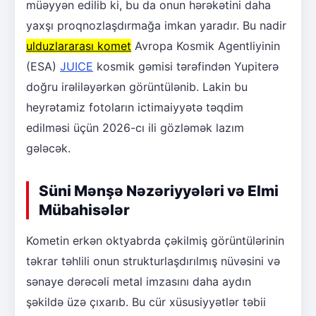
müəyyən edilib ki, bu da onun hərəkətini daha
yaxşı proqnozlaşdırmağa imkan yaradır. Bu nadir
ulduzlararası komet
Avropa Kosmik Agentliyinin
(ESA)
JUICE
kosmik gəmisi tərəfindən Yupiterə
doğru irəliləyərkən görüntülənib. Lakin bu
heyrətamiz fotoların ictimaiyyətə təqdim
edilməsi üçün 2026-cı ili gözləmək lazım
gələcək.
Süni Mənşə Nəzəriyyələri və Elmi
Mübahisələr
Kometin erkən oktyabrda çəkilmiş görüntülərinin
təkrar təhlili onun strukturlaşdırılmış nüvəsini və
sənaye dərəcəli metal imzasını daha aydın
şəkildə üzə çıxarıb. Bu cür xüsusiyyətlər təbii