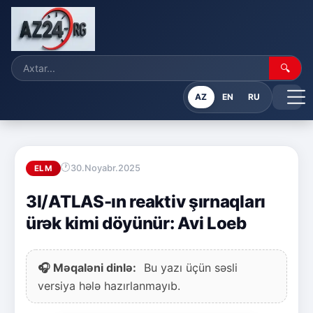
🔍
AZ
EN
RU
30.Noyabr.2025
ELM
3I/ATLAS-ın reaktiv şırnaqları
ürək kimi döyünür: Avi Loeb
🎧 Məqaləni dinlə:
Bu yazı üçün səsli
versiya hələ hazırlanmayıb.