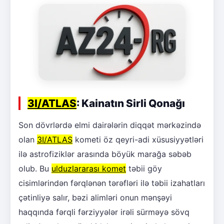
3I/ATLAS
: Kainatın Sirli Qonağı
Son dövrlərdə elmi dairələrin diqqət mərkəzində
olan
3I/ATLAS
kometi öz qeyri-adi xüsusiyyətləri
ilə astrofiziklər arasında böyük marağa səbəb
olub. Bu
ulduzlararası komet
təbii göy
cisimlərindən fərqlənən tərəfləri ilə təbii izahatları
çətinliyə salır, bəzi alimləri onun mənşəyi
haqqında fərqli fərziyyələr irəli sürməyə sövq