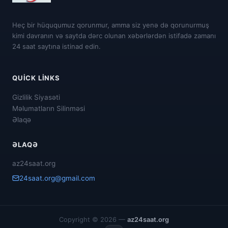
Heç bir hüququmuz qorunmur, amma siz yenə də qorunurmuş
kimi davranın və saytda dərc olunan xəbərlərdən istifadə zamanı
24 saat saytına istinad edin.
QUICK LINKS
Gizlilik Siyasəti
Məlumatların Silinməsi
Əlaqə
ƏLAQƏ
az24saat.org
24saat.org@gmail.com
Copyright © 2026 —
az24saat.org