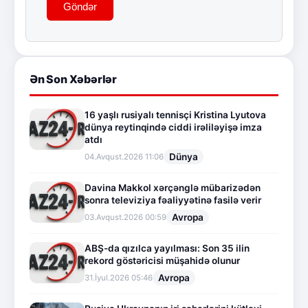
Göndər
Ən Son Xəbərlər
16 yaşlı rusiyalı tennisçi Kristina Lyutova
dünya reytinqində ciddi irəliləyişə imza
atdı
Dünya
04.Avqust.2026 11:06
Davina Makkol xərçənglə mübarizədən
sonra televiziya fəaliyyətinə fasilə verir
Avropa
03.Avqust.2026 00:59
ABŞ-da qızılca yayılması: Son 35 ilin
rekord göstəricisi müşahidə olunur
Avropa
31.İyul.2026 05:46