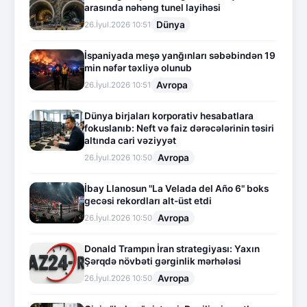
arasında nəhəng tunel layihəsi
Dünya
26.İyul.2026 10:51
İspaniyada meşə yanğınları səbəbindən 19
min nəfər təxliyə olunub
Avropa
26.İyul.2026 10:51
Dünya birjaları korporativ hesabatlara
fokuslanıb: Neft və faiz dərəcələrinin təsiri
altında cari vəziyyət
Avropa
26.İyul.2026 10:50
İbay Llanosun "La Velada del Año 6" boks
gecəsi rekordları alt-üst etdi
Avropa
26.İyul.2026 10:50
Donald Trampın İran strategiyası: Yaxın
Şərqdə növbəti gərginlik mərhələsi
Avropa
26.İyul.2026 10:50