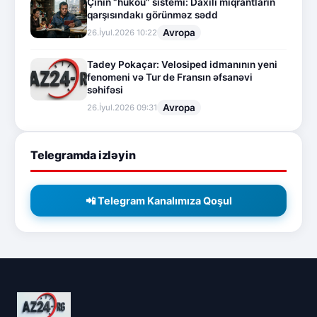
Çinin “hukou” sistemi: Daxili miqrantların
qarşısındakı görünməz sədd
Avropa
26.İyul.2026 10:22
Tadey Pokaçar: Velosiped idmanının yeni
fenomeni və Tur de Fransın əfsanəvi
səhifəsi
Avropa
26.İyul.2026 09:31
Telegramda izləyin
📲 Telegram Kanalımıza Qoşul