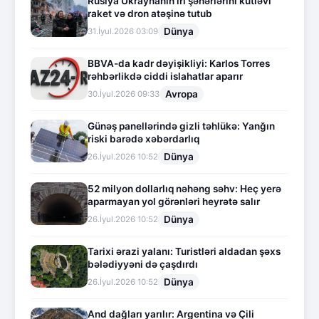
Rusiya Ukraynanın iri şəhərlərini kütləvi
raket və dron atəşinə tutub
Dünya
31.İyul.2026 03:09
BBVA-da kadr dəyişikliyi: Karlos Torres
rəhbərlikdə ciddi islahatlar aparır
Avropa
30.İyul.2026 09:33
Günəş panellərində gizli təhlükə: Yanğın
riski barədə xəbərdarlıq
Dünya
26.İyul.2026 10:52
52 milyon dollarlıq nəhəng səhv: Heç yerə
aparmayan yol görənləri heyrətə salır
Dünya
26.İyul.2026 10:52
Tarixi ərazi yalanı: Turistləri aldadan şəxs
bələdiyyəni də çaşdırdı
Dünya
26.İyul.2026 10:52
And dağları yarılır: Argentina və Çili