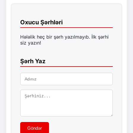
Oxucu Şərhləri
Hələlik heç bir şərh yazılmayıb. İlk şərhi
siz yazın!
Şərh Yaz
Göndər