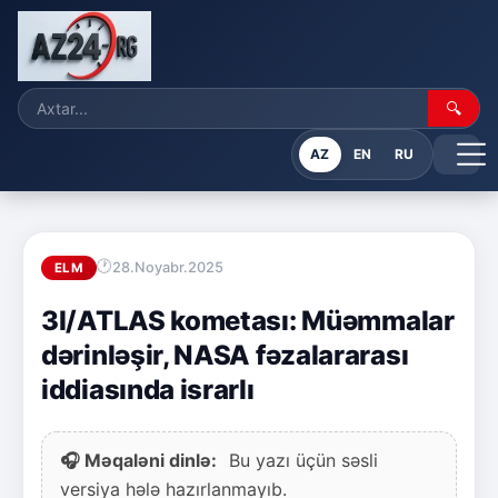
🔍
AZ
EN
RU
28.Noyabr.2025
ELM
3I/ATLAS kometası: Müəmmalar
dərinləşir, NASA fəzalararası
iddiasında israrlı
🎧 Məqaləni dinlə:
Bu yazı üçün səsli
versiya hələ hazırlanmayıb.