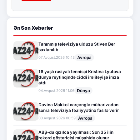
Ən Son Xəbərlər
Tanınmış televiziya ulduzu Stiven Ber
saxlanılıb
Avropa
07.Avqust.2026 10:43
16 yaşlı rusiyalı tennisçi Kristina Lyutova
dünya reytinqində ciddi irəliləyişə imza
atdı
Dünya
04.Avqust.2026 11:06
Davina Makkol xərçənglə mübarizədən
sonra televiziya fəaliyyətinə fasilə verir
Avropa
03.Avqust.2026 00:59
ABŞ-da qızılca yayılması: Son 35 ilin
rekord göstəricisi müşahidə olunur