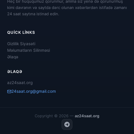
Heç bir hüququmuz qorunmur, amma siz yenə də qorunurmuş
kimi davranın və saytda dərc olunan xəbərlərdən istifadə zamanı
24 saat saytına istinad edin.
QUICK LINKS
Gizlilik Siyasəti
Məlumatların Silinməsi
Əlaqə
ƏLAQƏ
az24saat.org
24saat.org@gmail.com
Copyright © 2026 —
az24saat.org