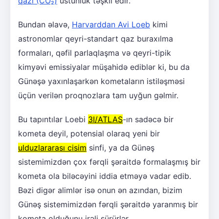
qazı (CO₂)
üstünlük təşkil edir.
Bundan əlavə,
Harvarddan Avi Loeb
kimi
astronomlar qeyri-standart qaz buraxılma
formaları, qəfil parlaqlaşma və qeyri-tipik
kimyəvi emissiyalar müşahidə ediblər ki, bu da
Günəşə yaxınlaşarkən kometaların istiləşməsi
üçün verilən proqnozlara tam uyğun gəlmir.
Bu tapıntılar Loebi
3I/ATLAS
-ın sadəcə bir
kometa deyil, potensial olaraq yeni bir
ulduzlararası cisim
sinfi, ya da Günəş
sistemimizdən çox fərqli şəraitdə formalaşmış bir
kometa ola biləcəyini iddia etməyə vadar edib.
Bəzi digər alimlər isə onun ən azından, bizim
Günəş sistemimizdən fərqli şəraitdə yaranmış bir
kometa olduğunu irəli sürürlər.