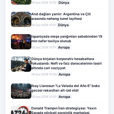
Dünya
26.İyul.2026 10:52
And dağları yarılır: Argentina və Çili
arasında nəhəng tunel layihəsi
Dünya
26.İyul.2026 10:51
İspaniyada meşə yanğınları səbəbindən 19
min nəfər təxliyə olunub
Avropa
26.İyul.2026 10:51
Dünya birjaları korporativ hesabatlara
fokuslanıb: Neft və faiz dərəcələrinin təsiri
altında cari vəziyyət
Avropa
26.İyul.2026 10:50
İbay Llanosun "La Velada del Año 6" boks
gecəsi rekordları alt-üst etdi
Avropa
26.İyul.2026 10:50
Donald Trampın İran strategiyası: Yaxın
Şərqdə növbəti gərginlik mərhələsi