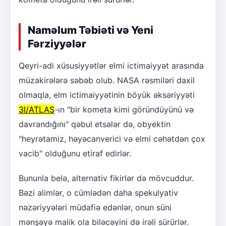
Naməlum Təbiəti və Yeni
Fərziyyələr
Qeyri-adi xüsusiyyətlər elmi ictimaiyyət arasında
müzakirələrə səbəb olub. NASA rəsmiləri daxil
olmaqla, elm ictimaiyyətinin böyük əksəriyyəti
3I/ATLAS
-ın "bir kometa kimi göründüyünü və
davrandığını" qəbul etsələr də, obyektin
"heyrətamiz, həyəcanverici və elmi cəhətdən çox
vacib" olduğunu etiraf edirlər.
Bununla belə, alternativ fikirlər də mövcuddur.
Bəzi alimlər, o cümlədən daha spekulyativ
nəzəriyyələri müdafiə edənlər, onun süni
mənşəyə malik ola biləcəyini də irəli sürürlər.