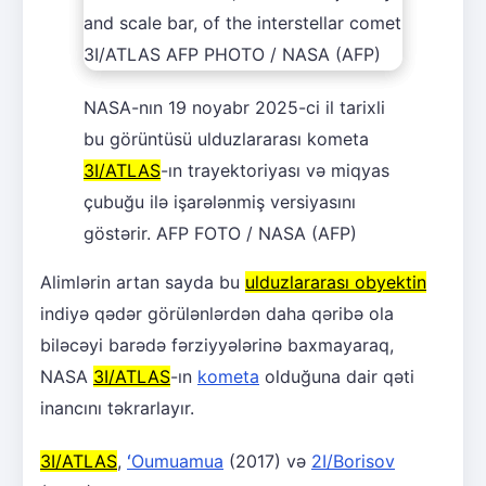
NASA-nın 19 noyabr 2025-ci il tarixli
bu görüntüsü ulduzlararası kometa
3I/ATLAS
-ın trayektoriyası və miqyas
çubuğu ilə işarələnmiş versiyasını
göstərir. AFP FOTO / NASA (AFP)
Alimlərin artan sayda bu
ulduzlararası obyektin
indiyə qədər görülənlərdən daha qəribə ola
biləcəyi barədə fərziyyələrinə baxmayaraq,
NASA
3I/ATLAS
-ın
kometa
olduğuna dair qəti
inancını təkrarlayır.
3I/ATLAS
,
ʻOumuamua
(2017) və
2I/Borisov