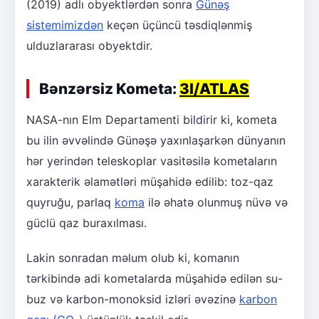
(2019) adlı obyektlərdən sonra
Günəş
sistemimizdən
keçən üçüncü təsdiqlənmiş
ulduzlararası obyektdir.
Bənzərsiz Kometa:
3I/ATLAS
NASA-nın Elm Departamenti bildirir ki, kometa
bu ilin əvvəlində Günəşə yaxınlaşarkən dünyanın
hər yerindən teleskoplar vasitəsilə kometaların
xarakterik əlamətləri müşahidə edilib: toz-qaz
quyruğu, parlaq
koma
ilə əhatə olunmuş nüvə və
güclü qaz buraxılması.
Lakin sonradan məlum olub ki, komanın
tərkibində adi kometalarda müşahidə edilən su-
buz və karbon-monoksid izləri əvəzinə
karbon