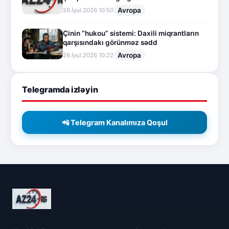
Avropa
26.İyul.2026 10:50
Çinin “hukou” sistemi: Daxili miqrantların
qarşısındakı görünməz sədd
Avropa
26.İyul.2026 10:22
Telegramda izləyin
📲 Telegram Kanalımıza Qoşul