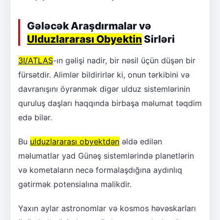
Gələcək Araşdırmalar və
Ulduzlararası Obyektin
Sirləri
3I/ATLAS
-ın gəlişi nadir, bir nəsil üçün düşən bir
fürsətdir. Alimlər bildirirlər ki, onun tərkibini və
davranışını öyrənmək digər ulduz sistemlərinin
quruluş daşları haqqında birbaşa məlumat təqdim
edə bilər.
Bu
ulduzlararası obyektdən
əldə edilən
məlumatlar yad Günəş sistemlərində planetlərin
və kometaların necə formalaşdığına aydınlıq
gətirmək potensialına malikdir.
Yaxın aylar astronomlar və kosmos həvəskarları