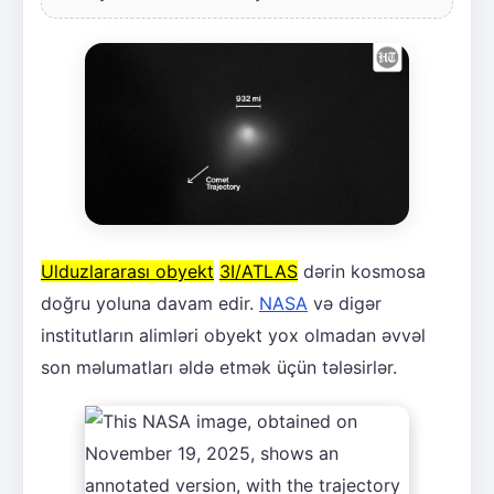
Ulduzlararası obyekt
3I/ATLAS
dərin kosmosa
doğru yoluna davam edir.
NASA
və digər
institutların alimləri obyekt yox olmadan əvvəl
son məlumatları əldə etmək üçün tələsirlər.