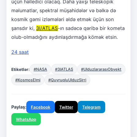
üçün həlledici olacaq. Daha yaxşı teleskopik
məlumatlar, spektral müşahidələr və bəlkə də
kosmik gəmi izləmələri əldə etmək üçün son
şansdır ki,
3I/ATLAS
-ın sadəcə qəribə bir kometa
olub-olmadığını aydınlaşdırmağa kömək etsin.
24 saat
Etiketlər:
#NASA
#3IATLAS
#UlduzlararasıObyekt
#KosmosElmi
#QuyruqluUlduzSirri
Paylaş:
Facebook
Twitter
Telegram
WhatsApp