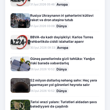
Avropa
31.İyul.2026 05:46
Rusiya Ukraynanın iri şəhərlərini kütləvi
raket və dron atəşinə tutub
Dünya
31.İyul.2026 03:09
BBVA-da kadr dəyişikliyi: Karlos Torres
rəhbərlikdə ciddi islahatlar aparır
Avropa
30.İyul.2026 09:33
Günəş panellərində gizli təhlükə: Yanğın
riski barədə xəbərdarlıq
Dünya
26.İyul.2026 10:52
52 milyon dollarlıq nəhəng səhv: Heç yerə
aparmayan yol görənləri heyrətə salır
Dünya
26.İyul.2026 10:52
Tarixi ərazi yalanı: Turistləri aldadan şəxs
bələdiyyəni də çaşdırdı