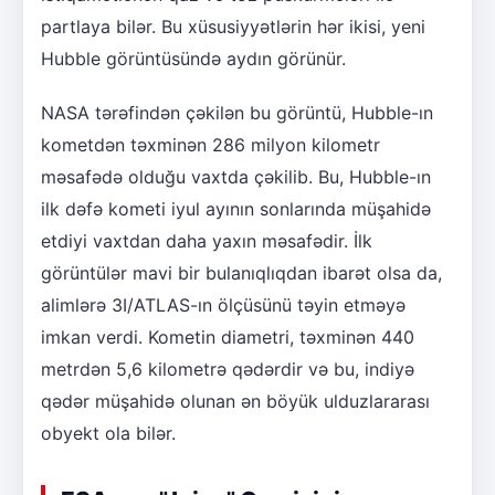
partlaya bilər. Bu xüsusiyyətlərin hər ikisi, yeni
Hubble görüntüsündə aydın görünür.
NASA tərəfindən çəkilən bu görüntü, Hubble-ın
kometdən təxminən 286 milyon kilometr
məsafədə olduğu vaxtda çəkilib. Bu, Hubble-ın
ilk dəfə kometi iyul ayının sonlarında müşahidə
etdiyi vaxtdan daha yaxın məsafədir. İlk
görüntülər mavi bir bulanıqlıqdan ibarət olsa da,
alimlərə 3I/ATLAS-ın ölçüsünü təyin etməyə
imkan verdi. Kometin diametri, təxminən 440
metrdən 5,6 kilometrə qədərdir və bu, indiyə
qədər müşahidə olunan ən böyük ulduzlararası
obyekt ola bilər.