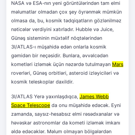
NASA və ESA-nın yeni görüntülərindən tam elmi
məlumatlar olmadan çox şey öyrənmək mümkün
olmasa da, bu, kosmik tədqiqatların gözlənilməz
nəticələr verdiyini xatırladır. Hubble və Juice,
Günəş sisteminin müxtəlif nöqtələrindən
3I/ATLAS-ı müşahidə edən onlarla kosmik
gəmidən bir neçəsidir. Bunlara, əvvəlcədən
kometləri izləmək üçün nəzərdə tutulmayan
Mars
roverləri, Günəş orbitləri, asteroid izləyiciləri və
kosmik teleskoplar daxildir.
3I/ATLAS Yerə yaxınlaşdıqca,
James Webb
Space Telescope
da onu müşahidə edəcək. Eyni
zamanda, saysız-hesabsız elmi rəsədxanalar və
həvəskar astronomlar da kometi izləmək imkanı
əldə edəcəklər. Məlum olmayan bölgələrdən