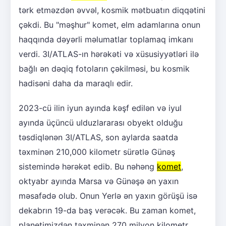
tərk etməzdən əvvəl, kosmik mətbuatın diqqətini
çəkdi. Bu "məşhur" komet, elm adamlarına onun
haqqında dəyərli məlumatlar toplamaq imkanı
verdi. 3I/ATLAS-ın hərəkəti və xüsusiyyətləri ilə
bağlı ən dəqiq fotoların çəkilməsi, bu kosmik
hadisəni daha da maraqlı edir.
2023-cü ilin iyun ayında kəşf edilən və iyul
ayında üçüncü ulduzlararası obyekt olduğu
təsdiqlənən 3I/ATLAS, son aylarda saatda
təxminən 210,000 kilometr sürətlə Günəş
sistemində hərəkət edib. Bu nəhəng
komet
,
oktyabr ayında Marsa və Günəşə ən yaxın
məsafədə olub. Onun Yerlə ən yaxın görüşü isə
dekabrın 19-da baş verəcək. Bu zaman komet,
planetimizdən təxminən 270 milyon kilometr