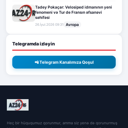
Tadey Pokaçar: Velosiped idmanının yeni
fenomeni və Tur de Fransın əfsanəvi
səhifəsi
Avropa
26.İyul.2026 09:31
Telegramda izləyin
📲 Telegram Kanalımıza Qoşul
Heç bir hüququmuz qorunmur, amma siz yenə də qorunurmuş