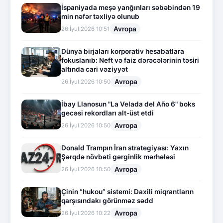
İspaniyada meşə yanğınları səbəbindən 19
min nəfər təxliyə olunub
Avropa
26.İyul.2026 10:51
Dünya birjaları korporativ hesabatlara
fokuslanıb: Neft və faiz dərəcələrinin təsiri
altında cari vəziyyət
Avropa
26.İyul.2026 10:50
İbay Llanosun "La Velada del Año 6" boks
gecəsi rekordları alt-üst etdi
Avropa
26.İyul.2026 10:50
Donald Trampın İran strategiyası: Yaxın
Şərqdə növbəti gərginlik mərhələsi
Avropa
26.İyul.2026 10:50
Çinin “hukou” sistemi: Daxili miqrantların
qarşısındakı görünməz sədd
Avropa
26.İyul.2026 10:22