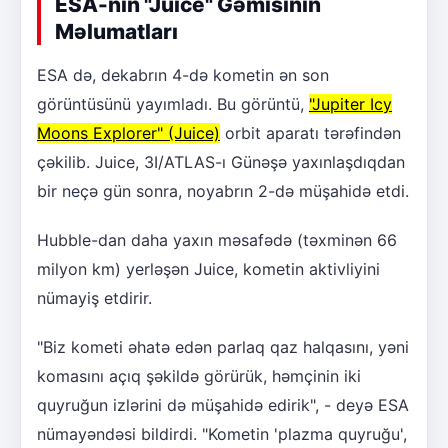
ESA-nın "Juice" Gəmisinin
Məlumatları
ESA də, dekabrın 4-də kometin ən son
görüntüsünü yayımladı. Bu görüntü,
"Jupiter Icy
Moons Explorer" (Juice)
orbit aparatı tərəfindən
çəkilib. Juice, 3I/ATLAS-ı Günəşə yaxınlaşdıqdan
bir neçə gün sonra, noyabrın 2-də müşahidə etdi.
Hubble-dan daha yaxın məsafədə (təxminən 66
milyon km) yerləşən Juice, kometin aktivliyini
nümayiş etdirir.
"Biz kometi əhatə edən parlaq qaz halqasını, yəni
komasını açıq şəkildə görürük, həmçinin iki
quyruğun izlərini də müşahidə edirik", - deyə ESA
nümayəndəsi bildirdi. "Kometin 'plazma quyruğu',