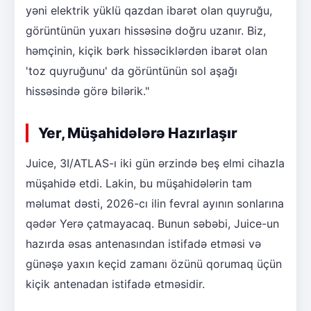
yəni elektrik yüklü qazdan ibarət olan quyruğu,
görüntünün yuxarı hissəsinə doğru uzanır. Biz,
həmçinin, kiçik bərk hissəciklərdən ibarət olan
'toz quyruğunu' da görüntünün sol aşağı
hissəsində görə bilərik."
Yer, Müşahidələrə Hazırlaşır
Juice, 3I/ATLAS-ı iki gün ərzində beş elmi cihazla
müşahidə etdi. Lakin, bu müşahidələrin tam
məlumat dəsti, 2026-cı ilin fevral ayının sonlarına
qədər Yerə çatmayacaq. Bunun səbəbi, Juice-un
hazırda əsas antenasından istifadə etməsi və
günəşə yaxın keçid zamanı özünü qorumaq üçün
kiçik antenadan istifadə etməsidir.