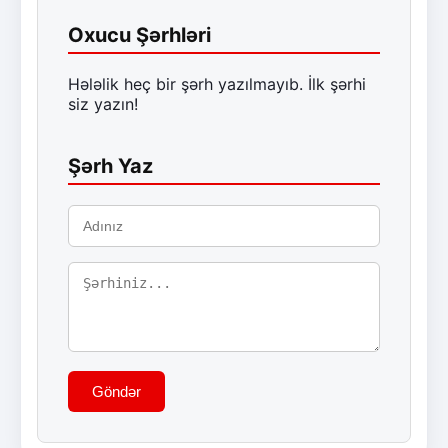
Oxucu Şərhləri
Hələlik heç bir şərh yazılmayıb. İlk şərhi
siz yazın!
Şərh Yaz
Göndər