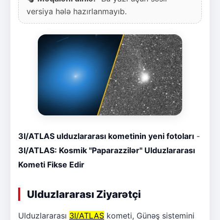
versiya hələ hazırlanmayıb.
3I/ATLAS ulduzlararası kometinin yeni fotoları
-
3I/ATLAS: Kosmik "Paparazzilər" Ulduzlararası
Kometi Fikse Edir
Ulduzlararası Ziyarətçi
Ulduzlararası
3I/ATLAS
kometi, Günəş sistemini