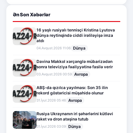
Ən Son Xəbərlər
16 yaşlı rusiyalı tennisçi Kristina Lyutova
dünya reytinqində ciddi irəliləyişə imza
atdı
Dünya
04.Avqust.2026 11:06
Davina Makkol xərçənglə mübarizədən
sonra televiziya fəaliyyətinə fasilə verir
Avropa
03.Avqust.2026 00:59
ABŞ-da qızılca yayılması: Son 35 ilin
rekord göstəricisi müşahidə olunur
Avropa
31.İyul.2026 05:46
Rusiya Ukraynanın iri şəhərlərini kütləvi
raket və dron atəşinə tutub
Dünya
31.İyul.2026 03:09