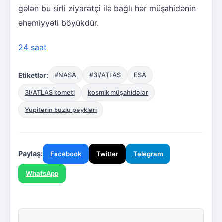
gələn bu sirli ziyarətçi ilə bağlı hər müşahidənin
əhəmiyyəti böyükdür.
24 saat
Etiketlər:
#NASA
#3I/ATLAS
ESA
3I/ATLAS kometi
kosmik müşahidələr
Yupiterin buzlu peykləri
Paylaş:
Facebook
Twitter
Telegram
WhatsApp