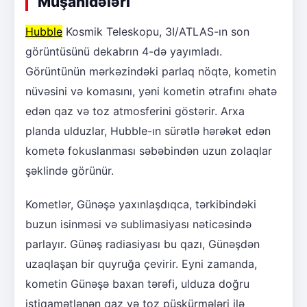
Müşahidələri
Hubble
Kosmik Teleskopu, 3I/ATLAS-ın son
görüntüsünü dekabrın 4-də yayımladı.
Görüntünün mərkəzindəki parlaq nöqtə, kometin
nüvəsini və komasını, yəni kometin ətrafını əhatə
edən qaz və toz atmosferini göstərir. Arxa
planda ulduzlar, Hubble-ın sürətlə hərəkət edən
kometə fokuslanması səbəbindən uzun zolaqlar
şəklində görünür.
Kometlər, Günəşə yaxınlaşdıqca, tərkibindəki
buzun isinməsi və sublimasiyası nəticəsində
parlayır. Günəş radiasiyası bu qazı, Günəşdən
uzaqlaşan bir quyruğa çevirir. Eyni zamanda,
kometin Günəşə baxan tərəfi, ulduza doğru
istiqamətlənən qaz və toz püskürmələri ilə