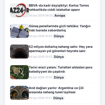
BBVA-da kadr dəyişikliyi: Karlos Torres
rəhbərlikdə ciddi islahatlar aparır
Avropa
30.İyul.2026 09:33
Günəş panellərində gizli təhlükə: Yanğın
riski barədə xəbərdarlıq
Dünya
26.İyul.2026 10:52
52 milyon dollarlıq nəhəng səhv: Heç yerə
aparmayan yol görənləri heyrətə salır
Dünya
26.İyul.2026 10:52
Tarixi ərazi yalanı: Turistləri aldadan şəxs
bələdiyyəni də çaşdırdı
Dünya
26.İyul.2026 10:52
And dağları yarılır: Argentina və Çili
arasında nəhəng tunel layihəsi
Dünya
26.İyul.2026 10:51