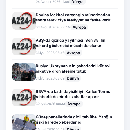
Dünya
04.Avqust.2026 11:06
Davina Makkol xərçənglə mübarizədən
sonra televiziya fəaliyyətinə fasilə verir
Avropa
03.Avqust.2026 00:59
ABŞ-da qızılca yayılması: Son 35 ilin
rekord göstəricisi müşahidə olunur
Avropa
31.İyul.2026 05:46
Rusiya Ukraynanın iri şəhərlərini kütləvi
raket və dron atəşinə tutub
Dünya
31.İyul.2026 03:09
BBVA-da kadr dəyişikliyi: Karlos Torres
rəhbərlikdə ciddi islahatlar aparır
Avropa
30.İyul.2026 09:33
Günəş panellərində gizli təhlükə: Yanğın
riski barədə xəbərdarlıq
Dünya
26.İyul.2026 10:52