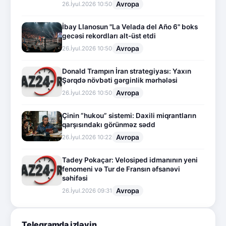
Avropa
26.İyul.2026 10:50
İbay Llanosun "La Velada del Año 6" boks
gecəsi rekordları alt-üst etdi
Avropa
26.İyul.2026 10:50
Donald Trampın İran strategiyası: Yaxın
Şərqdə növbəti gərginlik mərhələsi
Avropa
26.İyul.2026 10:50
Çinin “hukou” sistemi: Daxili miqrantların
qarşısındakı görünməz sədd
Avropa
26.İyul.2026 10:22
Tadey Pokaçar: Velosiped idmanının yeni
fenomeni və Tur de Fransın əfsanəvi
səhifəsi
Avropa
26.İyul.2026 09:31
Telegramda izləyin