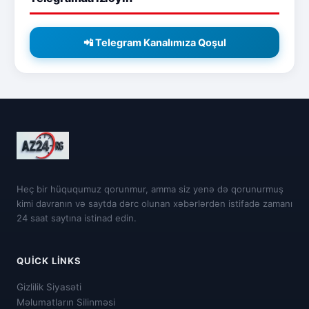
📲 Telegram Kanalımıza Qoşul
Heç bir hüququmuz qorunmur, amma siz yenə də qorunurmuş
kimi davranın və saytda dərc olunan xəbərlərdən istifadə zamanı
24 saat saytına istinad edin.
QUICK LINKS
Gizlilik Siyasəti
Məlumatların Silinməsi