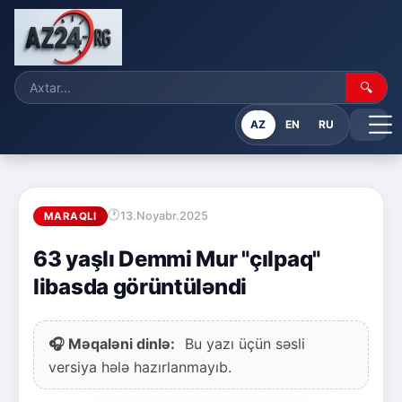
🔍
AZ
EN
RU
13.Noyabr.2025
MARAQLI
63 yaşlı Demmi Mur "çılpaq"
libasda görüntüləndi
🎧 Məqaləni dinlə:
Bu yazı üçün səsli
versiya hələ hazırlanmayıb.