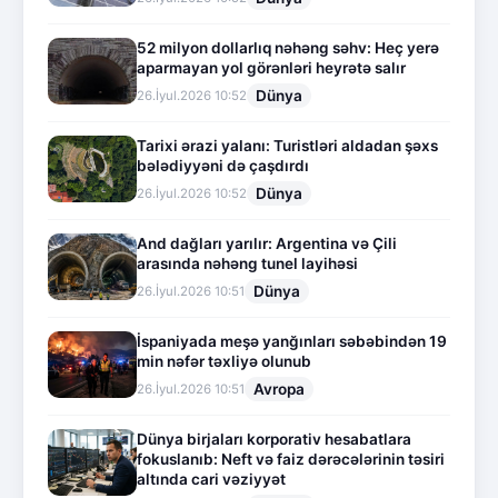
52 milyon dollarlıq nəhəng səhv: Heç yerə
aparmayan yol görənləri heyrətə salır
Dünya
26.İyul.2026 10:52
Tarixi ərazi yalanı: Turistləri aldadan şəxs
bələdiyyəni də çaşdırdı
Dünya
26.İyul.2026 10:52
And dağları yarılır: Argentina və Çili
arasında nəhəng tunel layihəsi
Dünya
26.İyul.2026 10:51
İspaniyada meşə yanğınları səbəbindən 19
min nəfər təxliyə olunub
Avropa
26.İyul.2026 10:51
Dünya birjaları korporativ hesabatlara
fokuslanıb: Neft və faiz dərəcələrinin təsiri
altında cari vəziyyət