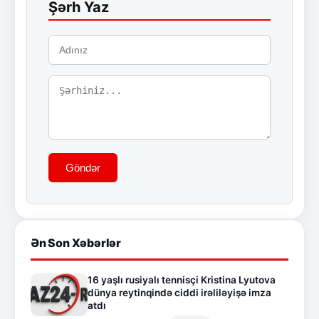
Şərh Yaz
Göndər
Ən Son Xəbərlər
16 yaşlı rusiyalı tennisçi Kristina Lyutova
dünya reytinqində ciddi irəliləyişə imza
atdı