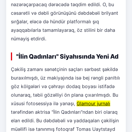
nəzərəçarpacaq dərəcədə təqdim edildi. O, bu
cəsarətli və dəbli görünüşünü dəbdəbəli brilyant
sırğalar, eləcə də hündür platformalı şıq
ayaqqabılarla tamamlayaraq, öz stilini bir daha
nümayiş etdirdi.
"İlin Qadınları" Siyahısında Yeni Ad
Çəkiliş zamanı sənətçinin saçları sərbəst şəkildə
buraxılmışdı, üz makiyajında isə bej rəngli parıltılı
göz kölgələri və çəhrayı dodaq boyası istifadə
olunaraq, təbii gözəlliyi ön plana çıxarılmışdı. Bu
xüsusi fotosessiya ilə yanaşı,
Glamour jurnalı
tərəfindən aktrisa "İlin Qadınları"ndan biri olaraq
elan edildi. Bu dəbdəbəli və yaddaqalan çəkilişin
müəllifi isə tanınmış fotoqraf Tomas Uaytstayd