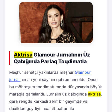
Aktrisa
Glamour Jurnalının Üz
Qabığında Parlaq Təqdimatla
Məşhur sənətçi yaxınlarda məşhur
Glamour
jurnalı
nın ən yeni sayının qəhrəmanı oldu. Onun
bu möhtəşəm təqdimatı moda dünyasında böyük
maraqla qarşılandı. Jurnalın üz qabığında
aktrisa
,
qara rəngdə karkaslı zərif bir geyimdə və
daxildən geydiyi incə alt paltarı ilə