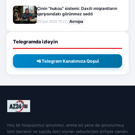
Çinin “hukou” sistemi: Daxili miqrantların
qarşısındakı görünməz sədd
Avropa
26.İyul.2026 10:22
Telegramda izləyin
📲 Telegram Kanalımıza Qoşul
Heç bir hüququmuz qorunmur, amma siz yenə də qorunurmuş
kimi davranın və saytda dərc olunan xəbərlərdən istifadə zamanı