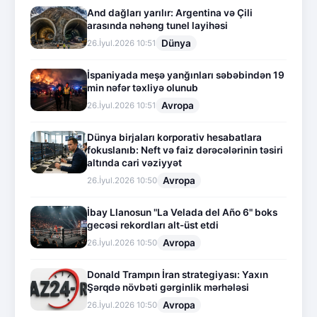
And dağları yarılır: Argentina və Çili
arasında nəhəng tunel layihəsi
Dünya
26.İyul.2026 10:51
İspaniyada meşə yanğınları səbəbindən 19
min nəfər təxliyə olunub
Avropa
26.İyul.2026 10:51
Dünya birjaları korporativ hesabatlara
fokuslanıb: Neft və faiz dərəcələrinin təsiri
altında cari vəziyyət
Avropa
26.İyul.2026 10:50
İbay Llanosun "La Velada del Año 6" boks
gecəsi rekordları alt-üst etdi
Avropa
26.İyul.2026 10:50
Donald Trampın İran strategiyası: Yaxın
Şərqdə növbəti gərginlik mərhələsi
Avropa
26.İyul.2026 10:50