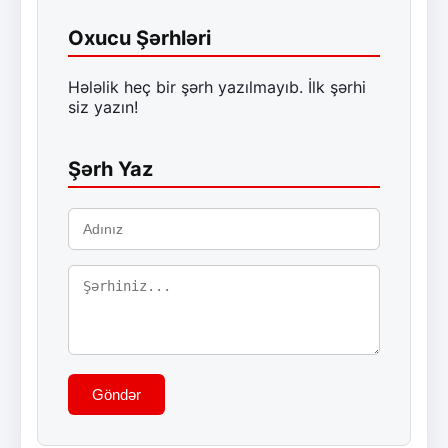
Oxucu Şərhləri
Hələlik heç bir şərh yazılmayıb. İlk şərhi
siz yazın!
Şərh Yaz
Göndər