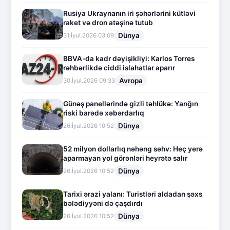
Rusiya Ukraynanın iri şəhərlərini kütləvi
raket və dron atəşinə tutub
Dünya
31.İyul.2026 03:09
BBVA-da kadr dəyişikliyi: Karlos Torres
rəhbərlikdə ciddi islahatlar aparır
Avropa
30.İyul.2026 09:33
Günəş panellərində gizli təhlükə: Yanğın
riski barədə xəbərdarlıq
Dünya
26.İyul.2026 10:52
52 milyon dollarlıq nəhəng səhv: Heç yerə
aparmayan yol görənləri heyrətə salır
Dünya
26.İyul.2026 10:52
Tarixi ərazi yalanı: Turistləri aldadan şəxs
bələdiyyəni də çaşdırdı
Dünya
26.İyul.2026 10:52