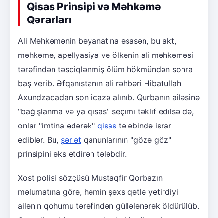
Qisas Prinsipi və Məhkəmə
Qərarları
Ali Məhkəmənin bəyanatına əsasən, bu akt,
məhkəmə, apellyasiya və ölkənin ali məhkəməsi
tərəfindən təsdiqlənmiş ölüm hökmündən sonra
baş verib. Əfqanıstanın ali rəhbəri Hibatullah
Axundzadadan son icazə alınıb. Qurbanın ailəsinə
"bağışlanma və ya qisas" seçimi təklif edilsə də,
onlar "imtina edərək"
qisas
tələbində israr
ediblər. Bu,
şəriət
qanunlarının "gözə göz"
prinsipini əks etdirən tələbdir.
Xost polisi sözçüsü Mustaqfir Qorbazın
məlumatına görə, həmin şəxs qətlə yetirdiyi
ailənin qohumu tərəfindən güllələnərək öldürülüb.