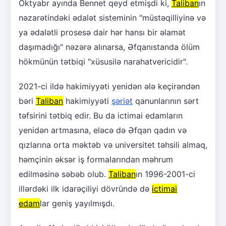
Oktyabr ayında Bennet qeyd etmişdi ki,
Taliban
ın
nəzarətindəki ədalət sisteminin "müstəqilliyinə və
ya ədalətli prosesə dair hər hansı bir əlamət
daşımadığı" nəzərə alınarsa, Əfqanıstanda ölüm
hökmünün tətbiqi "xüsusilə narahatvericidir".
2021-ci ildə hakimiyyəti yenidən ələ keçirəndən
bəri
Taliban
hakimiyyəti
şəriət
qanunlarının sərt
təfsirini tətbiq edir. Bu da ictimai edamların
yenidən artmasına, eləcə də Əfqan qadın və
qızlarına orta məktəb və universitet təhsili almaq,
həmçinin əksər iş formalarından məhrum
edilməsinə səbəb olub.
Taliban
ın 1996-2001-ci
illərdəki ilk idarəçiliyi dövründə də
ictimai
edam
lar geniş yayılmışdı.