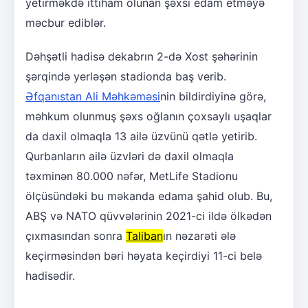
yetirməkdə ittiham olunan şəxsi edam etməyə
məcbur ediblər.
Dəhşətli hadisə dekabrın 2-də Xost şəhərinin
şərqində yerləşən stadionda baş verib.
Əfqanıstan Ali Məhkəməsi
nin bildirdiyinə görə,
məhkum olunmuş şəxs oğlanın çoxsaylı uşaqlar
da daxil olmaqla 13 ailə üzvünü qətlə yetirib.
Qurbanların ailə üzvləri də daxil olmaqla
təxminən 80.000 nəfər, MetLife Stadionu
ölçüsündəki bu məkanda edama şahid olub. Bu,
ABŞ və NATO qüvvələrinin 2021-ci ildə ölkədən
çıxmasından sonra
Taliban
ın nəzarəti ələ
keçirməsindən bəri həyata keçirdiyi 11-ci belə
hadisədir.