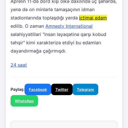
Aprelin 11-də dörd kişi ölkə daxilində üç şəhərdə,
yenə də on minlərlə tamaşaçının idman
stadionlarında toplaşdığı yerdə
ictimai edam
edilib. O zaman
Amnesty International
səlahiyyətliləri "insan ləyaqətinə qarşı kobud
təhqir" kimi xarakterizə etdiyi bu edamları
dayandırmağa çağırmışdı.
24 saat
Paylaş:
Facebook
Twitter
Telegram
WhatsApp