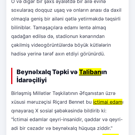
O və digər bir şəxs əyalətdə bir ailə evinə
soxularaq doqquz uşaq və onların anası da daxil
olmaqla geniş bir ailəni qətlə yetirməkdə təqsirli
biliniblər. Tamaşaçılara edamı lentə almaq
qadağan edilsə də, stadionun kənarından
çəkilmiş videogörüntülərdə böyük kütlələrin
hadisə yerinə tərəf axın etdiyi görünürdü.
Beynəlxalq Təpki və
Taliban
ın
İdarəçiliyi
Birləşmiş Millətlər Təşkilatının Əfqanıstan üzrə
xüsusi məruzəçisi Riçard Bennet bu
ictimai edam
ı
qınayaraq X sosial şəbəkəsində bildirib ki:
"İctimai edamlar qeyri-insanidir, qəddar və qeyri-
adi bir cəzadır və beynəlxalq hüquqa ziddir."