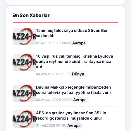
Ən Son Xəbərlər
Tanınmış televiziya ulduzu Stiven Ber
saxlanılıb
Avropa
07.Avqust.2026 10:43
16 yaşlı rusiyalı tennisçi Kristina Lyutova
dünya reytinqində ciddi irəliləyişə imza
atdı
Dünya
04.Avqust.2026 11:06
Davina Makkol xərçənglə mübarizədən
sonra televiziya fəaliyyətinə fasilə verir
Avropa
03.Avqust.2026 00:59
ABŞ-da qızılca yayılması: Son 35 ilin
rekord göstəricisi müşahidə olunur
Avropa
31.İyul.2026 05:46