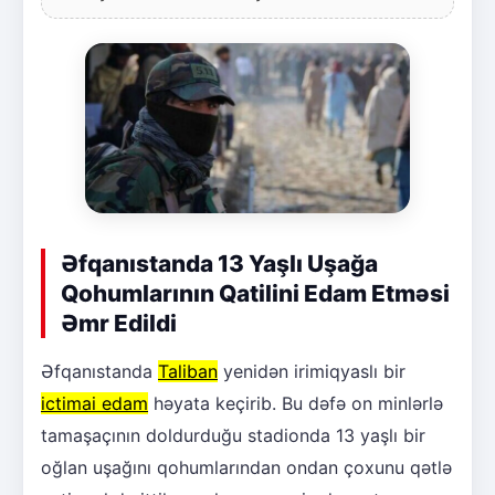
Əfqanıstanda 13 Yaşlı Uşağa
Qohumlarının Qatilini Edam Etməsi
Əmr Edildi
Əfqanıstanda
Taliban
yenidən irimiqyaslı bir
ictimai edam
həyata keçirib. Bu dəfə on minlərlə
tamaşaçının doldurduğu stadionda 13 yaşlı bir
oğlan uşağını qohumlarından ondan çoxunu qətlə