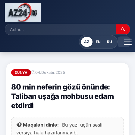
🔍
AZ
EN
RU
04.Dekabr.2025
DÜNYA
80 min nəfərin gözü önündə:
Taliban uşağa məhbusu edam
etdirdi
🎧 Məqaləni dinlə:
Bu yazı üçün səsli
versiya hələ hazırlanmayıb.