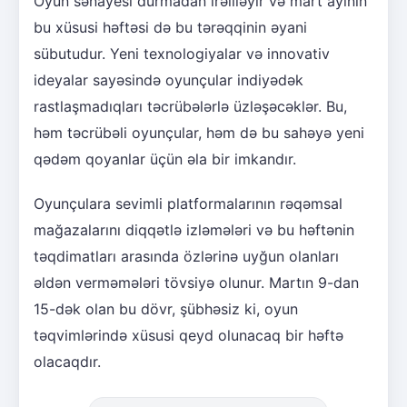
Oyun sənayesi durmadan irəliləyir və mart ayının
bu xüsusi həftəsi də bu tərəqqinin əyani
sübutudur. Yeni texnologiyalar və innovativ
ideyalar sayəsində oyunçular indiyədək
rastlaşmadıqları təcrübələrlə üzləşəcəklər. Bu,
həm təcrübəli oyunçular, həm də bu sahəyə yeni
qədəm qoyanlar üçün əla bir imkandır.
Oyunçulara sevimli platformalarının rəqəmsal
mağazalarını diqqətlə izləmələri və bu həftənin
təqdimatları arasında özlərinə uyğun olanları
əldən verməmələri tövsiyə olunur. Martın 9-dan
15-dək olan bu dövr, şübhəsiz ki, oyun
təqvimlərində xüsusi qeyd olunacaq bir həftə
olacaqdır.