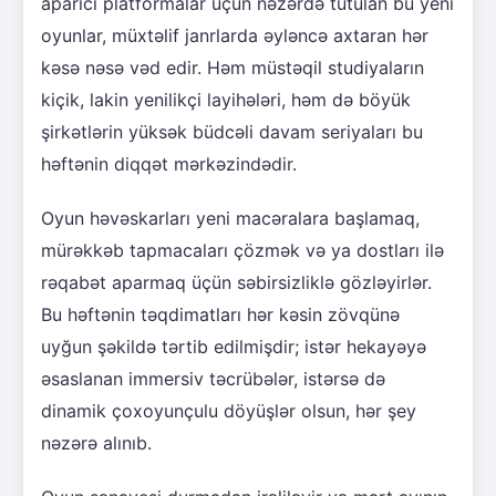
aparıcı platformalar üçün nəzərdə tutulan bu yeni
oyunlar, müxtəlif janrlarda əyləncə axtaran hər
kəsə nəsə vəd edir. Həm müstəqil studiyaların
kiçik, lakin yenilikçi layihələri, həm də böyük
şirkətlərin yüksək büdcəli davam seriyaları bu
həftənin diqqət mərkəzindədir.
Oyun həvəskarları yeni macəralara başlamaq,
mürəkkəb tapmacaları çözmək və ya dostları ilə
rəqabət aparmaq üçün səbirsizliklə gözləyirlər.
Bu həftənin təqdimatları hər kəsin zövqünə
uyğun şəkildə tərtib edilmişdir; istər hekayəyə
əsaslanan immersiv təcrübələr, istərsə də
dinamik çoxoyunçulu döyüşlər olsun, hər şey
nəzərə alınıb.