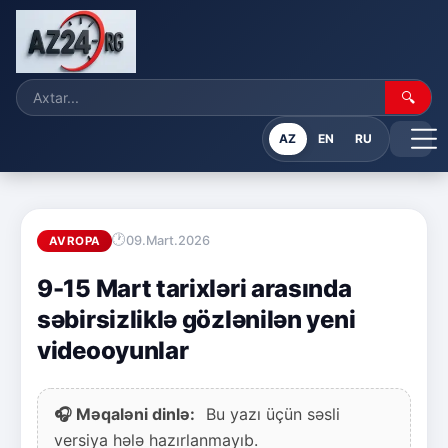
🔍
AZ
EN
RU
09.Mart.2026
AVROPA
9-15 Mart tarixləri arasında
səbirsizliklə gözlənilən yeni
videooyunlar
🎧 Məqaləni dinlə:
Bu yazı üçün səsli
versiya hələ hazırlanmayıb.