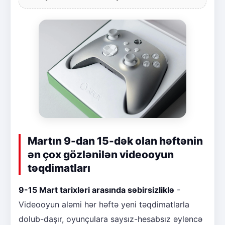
Martın 9-dan 15-dək olan həftənin
ən çox gözlənilən videooyun
təqdimatları
9-15 Mart tarixləri arasında səbirsizliklə
-
Videooyun aləmi hər həftə yeni təqdimatlarla
dolub-daşır, oyunçulara saysız-hesabsız əyləncə