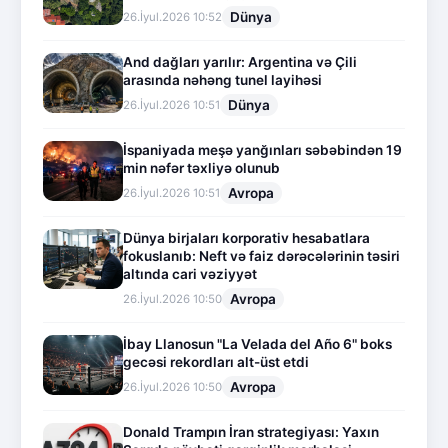
Dünya
26.İyul.2026 10:52
And dağları yarılır: Argentina və Çili
arasında nəhəng tunel layihəsi
Dünya
26.İyul.2026 10:51
İspaniyada meşə yanğınları səbəbindən 19
min nəfər təxliyə olunub
Avropa
26.İyul.2026 10:51
Dünya birjaları korporativ hesabatlara
fokuslanıb: Neft və faiz dərəcələrinin təsiri
altında cari vəziyyət
Avropa
26.İyul.2026 10:50
İbay Llanosun "La Velada del Año 6" boks
gecəsi rekordları alt-üst etdi
Avropa
26.İyul.2026 10:50
Donald Trampın İran strategiyası: Yaxın