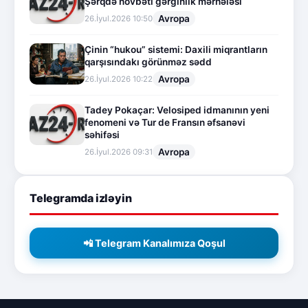
Şərqdə növbəti gərginlik mərhələsi
Avropa
26.İyul.2026 10:50
Çinin “hukou” sistemi: Daxili miqrantların
qarşısındakı görünməz sədd
Avropa
26.İyul.2026 10:22
Tadey Pokaçar: Velosiped idmanının yeni
fenomeni və Tur de Fransın əfsanəvi
səhifəsi
Avropa
26.İyul.2026 09:31
Telegramda izləyin
📲 Telegram Kanalımıza Qoşul