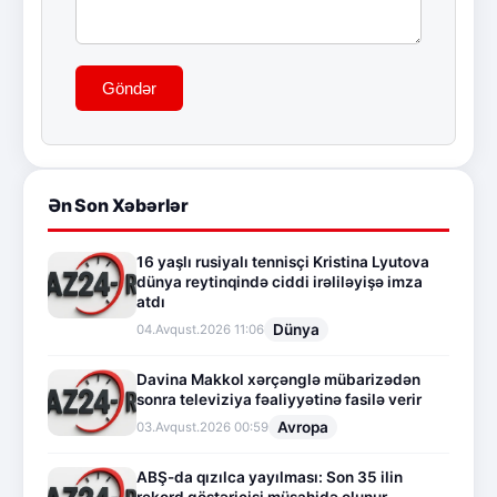
Göndər
Ən Son Xəbərlər
16 yaşlı rusiyalı tennisçi Kristina Lyutova
dünya reytinqində ciddi irəliləyişə imza
atdı
Dünya
04.Avqust.2026 11:06
Davina Makkol xərçənglə mübarizədən
sonra televiziya fəaliyyətinə fasilə verir
Avropa
03.Avqust.2026 00:59
ABŞ-da qızılca yayılması: Son 35 ilin