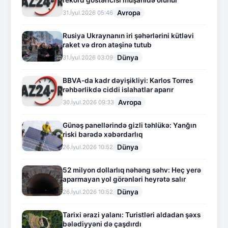
rekord göstəricisi müşahidə olunur
Avropa
31.İyul.2026 05:46
Rusiya Ukraynanın iri şəhərlərini kütləvi
raket və dron atəşinə tutub
Dünya
31.İyul.2026 03:09
BBVA-da kadr dəyişikliyi: Karlos Torres
rəhbərlikdə ciddi islahatlar aparır
Avropa
30.İyul.2026 09:33
Günəş panellərində gizli təhlükə: Yanğın
riski barədə xəbərdarlıq
Dünya
26.İyul.2026 10:52
52 milyon dollarlıq nəhəng səhv: Heç yerə
aparmayan yol görənləri heyrətə salır
Dünya
26.İyul.2026 10:52
Tarixi ərazi yalanı: Turistləri aldadan şəxs
bələdiyyəni də çaşdırdı