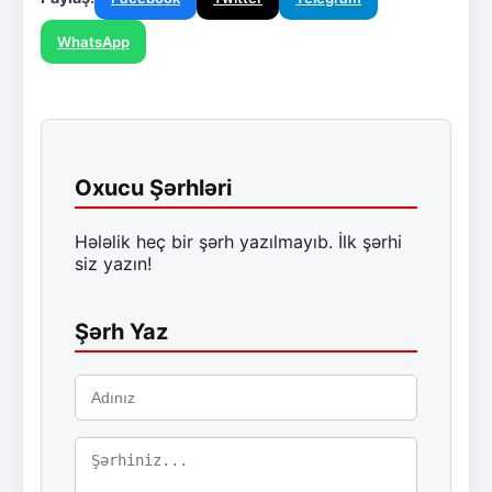
WhatsApp
Oxucu Şərhləri
Hələlik heç bir şərh yazılmayıb. İlk şərhi
siz yazın!
Şərh Yaz