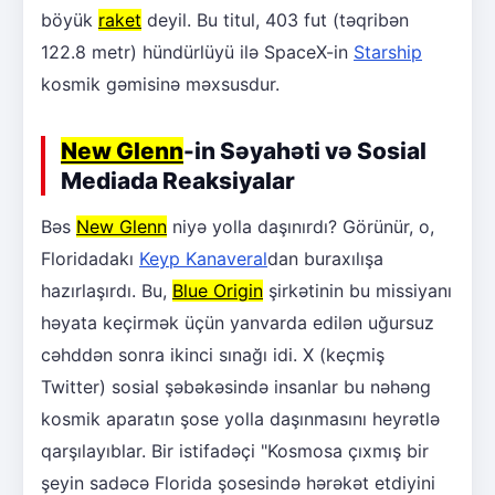
böyük
raket
deyil. Bu titul, 403 fut (təqribən
122.8 metr) hündürlüyü ilə SpaceX-in
Starship
kosmik gəmisinə məxsusdur.
New Glenn
-in Səyahəti və Sosial
Mediada Reaksiyalar
Bəs
New Glenn
niyə yolla daşınırdı? Görünür, o,
Floridadakı
Keyp Kanaveral
dan buraxılışa
hazırlaşırdı. Bu,
Blue Origin
şirkətinin bu missiyanı
həyata keçirmək üçün yanvarda edilən uğursuz
cəhddən sonra ikinci sınağı idi. X (keçmiş
Twitter) sosial şəbəkəsində insanlar bu nəhəng
kosmik aparatın şose yolla daşınmasını heyrətlə
qarşılayıblar. Bir istifadəçi "Kosmosa çıxmış bir
şeyin sadəcə Florida şosesində hərəkət etdiyini