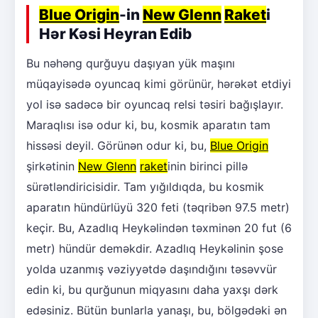
Blue Origin
-in
New Glenn
Raket
i
Hər Kəsi Heyran Edib
Bu nəhəng qurğuyu daşıyan yük maşını
müqayisədə oyuncaq kimi görünür, hərəkət etdiyi
yol isə sadəcə bir oyuncaq relsi təsiri bağışlayır.
Maraqlısı isə odur ki, bu, kosmik aparatın tam
hissəsi deyil. Görünən odur ki, bu,
Blue Origin
şirkətinin
New Glenn
raket
inin birinci pillə
sürətləndiricisidir. Tam yığıldıqda, bu kosmik
aparatın hündürlüyü 320 feti (təqribən 97.5 metr)
keçir. Bu, Azadlıq Heykəlindən təxminən 20 fut (6
metr) hündür deməkdir. Azadlıq Heykəlinin şose
yolda uzanmış vəziyyətdə daşındığını təsəvvür
edin ki, bu qurğunun miqyasını daha yaxşı dərk
edəsiniz. Bütün bunlarla yanaşı, bu, bölgədəki ən