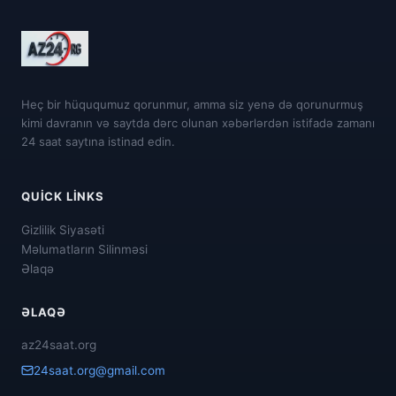
Heç bir hüququmuz qorunmur, amma siz yenə də qorunurmuş
kimi davranın və saytda dərc olunan xəbərlərdən istifadə zamanı
24 saat saytına istinad edin.
QUICK LINKS
Gizlilik Siyasəti
Məlumatların Silinməsi
Əlaqə
ƏLAQƏ
az24saat.org
24saat.org@gmail.com