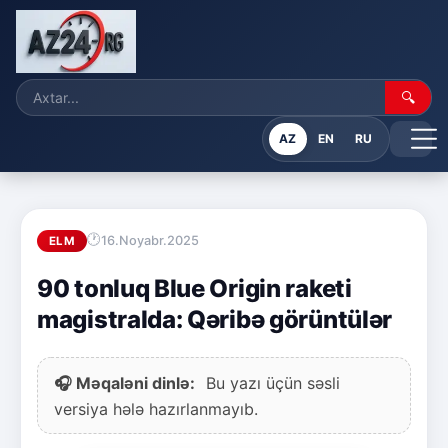
🔍
AZ
EN
RU
16.Noyabr.2025
ELM
90 tonluq Blue Origin raketi
magistralda: Qəribə görüntülər
🎧 Məqaləni dinlə:
Bu yazı üçün səsli
versiya hələ hazırlanmayıb.