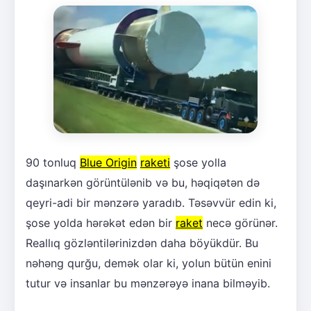
90 tonluq
Blue Origin
raketi
şose yolla
daşınarkən görüntülənib və bu, həqiqətən də
qeyri-adi bir mənzərə yaradıb. Təsəvvür edin ki,
şose yolda hərəkət edən bir
raket
necə görünər.
Reallıq gözləntilərinizdən daha böyükdür. Bu
nəhəng qurğu, demək olar ki, yolun bütün enini
tutur və insanlar bu mənzərəyə inana bilməyib.