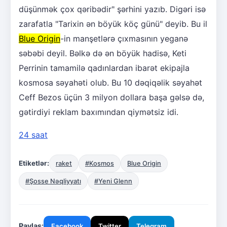
düşünmək çox qəribədir" şərhini yazıb. Digəri isə
zarafatla "Tarixin ən böyük köç günü" deyib. Bu il
Blue Origin
-in manşetlərə çıxmasının yeganə
səbəbi deyil. Bəlkə də ən böyük hadisə, Keti
Perrinin tamamilə qadınlardan ibarət ekipajla
kosmosa səyahəti olub. Bu 10 dəqiqəlik səyahət
Ceff Bezos üçün 3 milyon dollara başa gəlsə də,
gətirdiyi reklam baxımından qiymətsiz idi.
24 saat
Etiketlər:
raket
#Kosmos
Blue Origin
#Şosse Nəqliyyatı
#Yeni Glenn
Paylaş:
Facebook
Twitter
Telegram