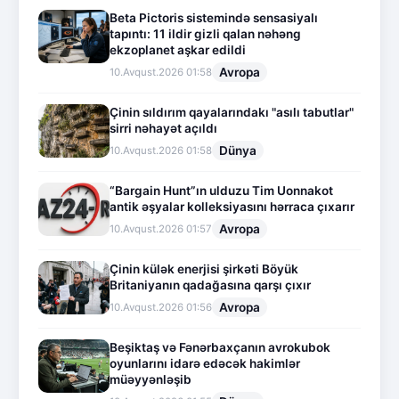
Beta Pictoris sistemində sensasiyalı
tapıntı: 11 ildir gizli qalan nəhəng
ekzoplanet aşkar edildi
Avropa
10.Avqust.2026 01:58
Çinin sıldırım qayalarındakı "asılı tabutlar"
sirri nəhayət açıldı
Dünya
10.Avqust.2026 01:58
“Bargain Hunt”ın ulduzu Tim Uonnakot
antik əşyalar kolleksiyasını hərraca çıxarır
Avropa
10.Avqust.2026 01:57
Çinin külək enerjisi şirkəti Böyük
Britaniyanın qadağasına qarşı çıxır
Avropa
10.Avqust.2026 01:56
Beşiktaş və Fənərbaxçanın avrokubok
oyunlarını idarə edəcək hakimlər
müəyyənləşib