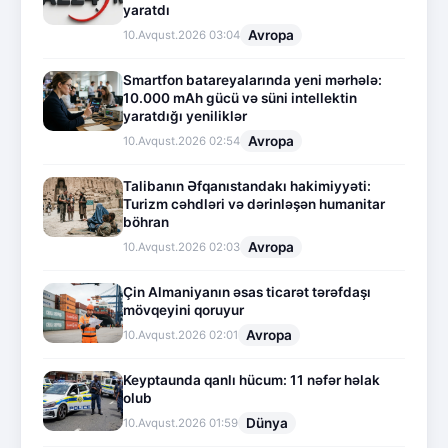
yaratdı
Avropa
10.Avqust.2026 03:04
Smartfon batareyalarında yeni mərhələ:
10.000 mAh gücü və süni intellektin
yaratdığı yeniliklər
Avropa
10.Avqust.2026 02:54
Talibanın Əfqanıstandakı hakimiyyəti:
Turizm cəhdləri və dərinləşən humanitar
böhran
Avropa
10.Avqust.2026 02:03
Çin Almaniyanın əsas ticarət tərəfdaşı
mövqeyini qoruyur
Avropa
10.Avqust.2026 02:01
Keyptaunda qanlı hücum: 11 nəfər həlak
olub
Dünya
10.Avqust.2026 01:59