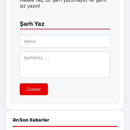
siz yazın!
Şərh Yaz
Göndər
Ən Son Xəbərlər