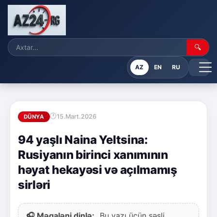
🔍
AZ
EN
RU
15.Mart.2026
DÜNYA
94 yaşlı Naina Yeltsina:
Rusiyanın birinci xanımının
həyat hekayəsi və açılmamış
sirləri
🎧 Məqaləni dinlə:
Bu yazı üçün səsli