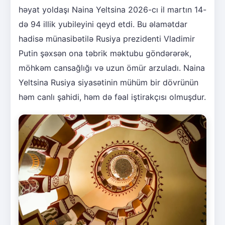
həyat yoldaşı Naina Yeltsina 2026-cı il martın 14-
də 94 illik yubileyini qeyd etdi. Bu əlamətdar
hadisə münasibətilə Rusiya prezidenti Vladimir
Putin şəxsən ona təbrik məktubu göndərərək,
möhkəm cansağlığı və uzun ömür arzuladı. Naina
Yeltsina Rusiya siyasətinin mühüm bir dövrünün
həm canlı şahidi, həm də fəal iştirakçısı olmuşdur.