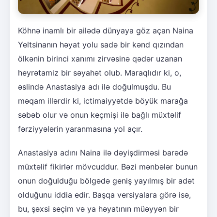
Köhnə inamlı bir ailədə dünyaya göz açan Naina
Yeltsinanın həyat yolu sadə bir kənd qızından
ölkənin birinci xanımı zirvəsinə qədər uzanan
heyrətamiz bir səyahət olub. Maraqlıdır ki, o,
əslində Anastasiya adı ilə doğulmuşdu. Bu
məqam illərdir ki, ictimaiyyətdə böyük marağa
səbəb olur və onun keçmişi ilə bağlı müxtəlif
fərziyyələrin yaranmasına yol açır.
Anastasiya adını Naina ilə dəyişdirməsi barədə
müxtəlif fikirlər mövcuddur. Bəzi mənbələr bunun
onun doğulduğu bölgədə geniş yayılmış bir adət
olduğunu iddia edir. Başqa versiyalara görə isə,
bu, şəxsi seçim və ya həyatının müəyyən bir