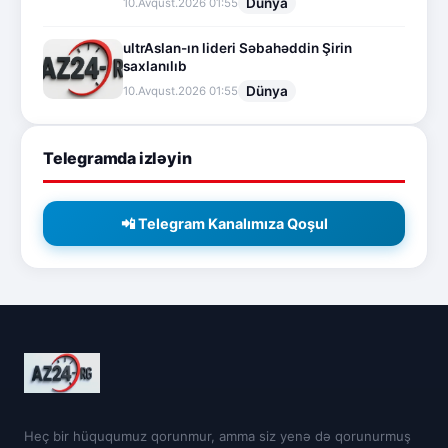
Dünya
10.Avqust.2026 01:55
ultrAslan-ın lideri Səbahəddin Şirin
saxlanılıb
Dünya
10.Avqust.2026 01:55
Telegramda izləyin
📲 Telegram Kanalımıza Qoşul
Heç bir hüququmuz qorunmur, amma siz yenə də qorunurmuş