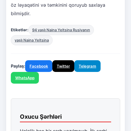
öz ləyaqətini və təmkinini qoruyub saxlaya
bilmişdir.
Etiketlər:
94 yaşlı Naina Yeltsina Rusiyanın
yaşlı Naina Yeltsina
Paylaş:
Facebook
Twitter
Telegram
WhatsApp
Oxucu Şərhləri
Hələlik heç bir şərh yazılmayıb. İlk şərhi