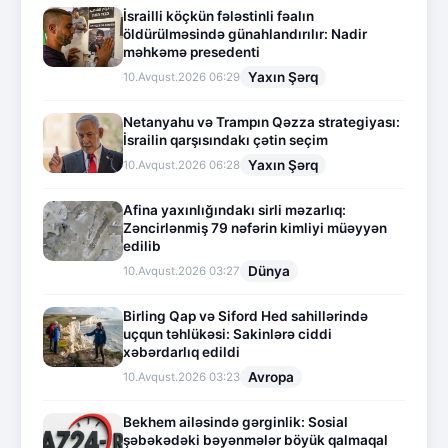
İsrailli köçkün fələstinli fəalın
öldürülməsində günahlandırılır: Nadir
məhkəmə presedenti
Yaxın Şərq
10.Avqust.2026 06:29
Netanyahu və Trampın Qəzza strategiyası:
İsrailin qarşısındakı çətin seçim
Yaxın Şərq
10.Avqust.2026 06:28
Afina yaxınlığındakı sirli məzarlıq:
Zəncirlənmiş 79 nəfərin kimliyi müəyyən
edilib
Dünya
10.Avqust.2026 03:27
Birling Qap və Siford Hed sahillərində
uçqun təhlükəsi: Sakinlərə ciddi
xəbərdarlıq edildi
Avropa
10.Avqust.2026 03:23
Bekhem ailəsində gərginlik: Sosial
şəbəkədəki bəyənmələr böyük qalmaqal