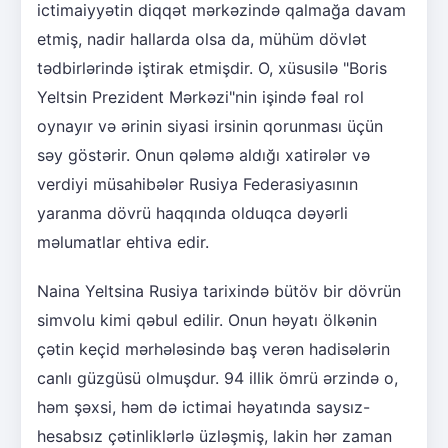
ictimaiyyətin diqqət mərkəzində qalmağa davam
etmiş, nadir hallarda olsa da, mühüm dövlət
tədbirlərində iştirak etmişdir. O, xüsusilə "Boris
Yeltsin Prezident Mərkəzi"nin işində fəal rol
oynayır və ərinin siyasi irsinin qorunması üçün
səy göstərir. Onun qələmə aldığı xatirələr və
verdiyi müsahibələr Rusiya Federasiyasının
yaranma dövrü haqqında olduqca dəyərli
məlumatlar ehtiva edir.
Naina Yeltsina Rusiya tarixində bütöv bir dövrün
simvolu kimi qəbul edilir. Onun həyatı ölkənin
çətin keçid mərhələsində baş verən hadisələrin
canlı güzgüsü olmuşdur. 94 illik ömrü ərzində o,
həm şəxsi, həm də ictimai həyatında saysız-
hesabsız çətinliklərlə üzləşmiş, lakin hər zaman