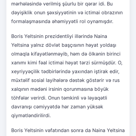
mərhələsində verilmiş şüurlu bir qərar idi. Bu
dəyişiklik onun şəxsiyyətinin və ictimai obrazının
formalaşmasında əhəmiyyətli rol oynamışdır.
Boris Yeltsinin prezidentliyi illərində Naina
Yeltsina yalnız dövlət başçısının həyat yoldaşı
olmaqla kifayətlənməyib, həm də ölkənin birinci
xanımı kimi fəal ictimai həyat tərzi sürmüşdür. O,
xeyriyyəçilik tədbirlərində yaxından iştirak edir,
müxtəlif sosial layihələrə dəstək göstərir və rus
xalqının mədəni irsinin qorunmasına böyük
töhfələr verirdi. Onun təmkinli və ləyaqətli
davranışı cəmiyyətdə hər zaman yüksək
qiymətləndirilirdi.
Boris Yeltsinin vəfatından sonra da Naina Yeltsina