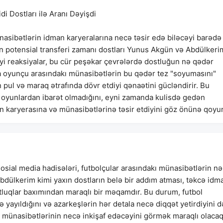
 Dostları ilə Aranı Dəyişdi
nasibətlərin idman karyeralarına necə təsir edə biləcəyi barədə
n potensial transferi zamanı dostları Yunus Akgün və Abdülkeri
iyi reaksiyalar, bu cür peşəkar çevrələrdə dostluğun nə qədər
la oyunçu arasındakı münasibətlərin bu qədər tez "soyumasını"
 pul və maraq ətrafında dövr etdiyi qənaətini gücləndirir. Bu
 oyunlardan ibarət olmadığını, eyni zamanda kulisdə gedən
n karyerasına və münasibətlərinə təsir etdiyini göz önünə qoyur
sosial media hadisələri, futbolçular arasındakı münasibətlərin nə
dülkerim kimi yaxın dostların belə bir addım atması, təkcə idm
luqlar baxımından maraqlı bir məqamdır. Bu durum, futbol
yayıldığını və azarkeşlərin hər detala necə diqqət yetirdiyini d
 münasibətlərinin necə inkişaf edəcəyini görmək maraqlı olacaq