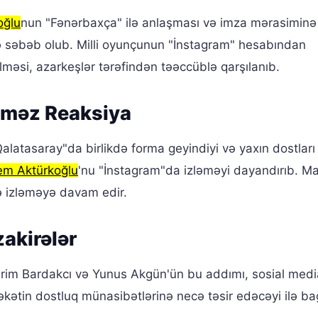
oğlu
nun "Fənərbaxça" ilə anlaşması və imza mərasiminə
ə səbəb olub. Milli oyunçunun "İnstagram" hesabından
ilməsi, azarkeşlər tərəfindən təəccüblə qarşılanıb.
lməz Reaksiya
Qalatasaray"da birlikdə forma geyindiyi və yaxın dostları
em Aktürkoğlu
'nu "İnstagram"da izləməyi dayandırıb. Ma
ə izləməyə davam edir.
akirələr
erim Bardakcı və Yunus Akgün'ün bu addımı, sosial med
əkətin dostluq münasibətlərinə necə təsir edəcəyi ilə bağ