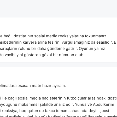
ə bağlı dostlarının sosial media reaksiyalarına toxunmanız
ibətlərinin karyeralarına təsirini vurğulamağınız da əsaslıdır. 
maraqların rolunu bir daha gündəmə gətirir. Oyunun yalnız
 də vacibliyini göstərən gözəl bir nümuən olub.
 təlimatlara əsasən mətn hazırlayıram.
ilə bağlı sosial media hadisələrinin futbolçular arasındakı dost
qoyduğunu mükəmməl şəkildə analiz edir. Yunus və Abdülkerim
yi reaksiya, həqiqətən də təkcə idman sahəsində deyil, şəxsi
eyd etdiyiniz kimi, bu cür hadisələr "qara qara" ifadəsinin yayı