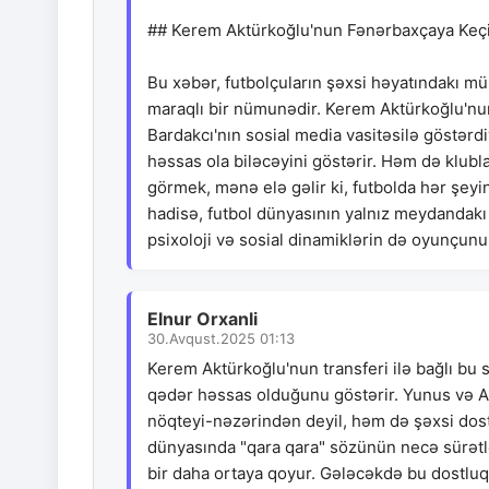
## Kerem Aktürkoğlu'nun Fənərbaxçaya Keçidi
Bu xəbər, futbolçuların şəxsi həyatındakı mü
maraqlı bir nümunədir. Kerem Aktürkoğlu'nu
Bardakcı'nın sosial media vasitəsilə göstərd
həssas ola biləcəyini göstərir. Həm də klub
görmek, mənə elə gəlir ki, futbolda hər şeyin
hadisə, futbol dünyasının yalnız meydandakı
psixoloji və sosial dinamiklərin də oyunçunu
Elnur Orxanli
30.Avqust.2025 01:13
Kerem Aktürkoğlu'nun transferi ilə bağlı bu 
qədər həssas olduğunu göstərir. Yunus və Ab
nöqteyi-nəzərindən deyil, həm də şəxsi dost
dünyasında "qara qara" sözünün necə sürətlə 
bir daha ortaya qoyur. Gələcəkdə bu dostluq