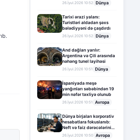
Dünya
26.İyul.2026 10:52
Tarixi ərazi yalanı:
Turistləri aldadan şəxs
bələdiyyəni də çaşdırdı
ıb.
Dünya
26.İyul.2026 10:52
And dağları yarılır:
Argentina və Çili arasında
nəhəng tunel layihəsi
Dünya
26.İyul.2026 10:51
İspaniyada meşə
yanğınları səbəbindən 19
min nəfər təxliyə olunub
Avropa
26.İyul.2026 10:51
Dünya birjaları korporativ
hesabatlara fokuslanıb:
Neft və faiz dərəcələrinin
təsiri altında cari vəziyyət
Avropa
26.İyul.2026 10:50