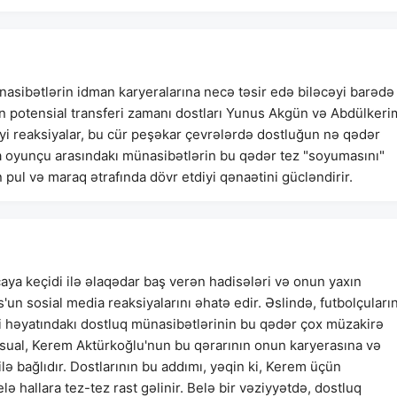
nasibətlərin idman karyeralarına necə təsir edə biləcəyi barədə
n potensial transferi zamanı dostları Yunus Akgün və Abdülkeri
iyi reaksiyalar, bu cür peşəkar çevrələrdə dostluğun nə qədər
la oyunçu arasındakı münasibətlərin bu qədər tez "soyumasını"
 pul və maraq ətrafında dövr etdiyi qənaətini gücləndirir.
a keçidi ilə əlaqədar baş verən hadisələri və onun yaxın
un sosial media reaksiyalarını əhatə edir. Əslində, futbolçuları
i həyatındakı dostluq münasibətlərinin bu qədər çox müzakirə
 sual, Kerem Aktürkoğlu'nun bu qərarının onun karyerasına və
lə bağlıdır. Dostlarının bu addımı, yəqin ki, Kerem üçün
ə hallara tez-tez rast gəlinir. Belə bir vəziyyətdə, dostluq