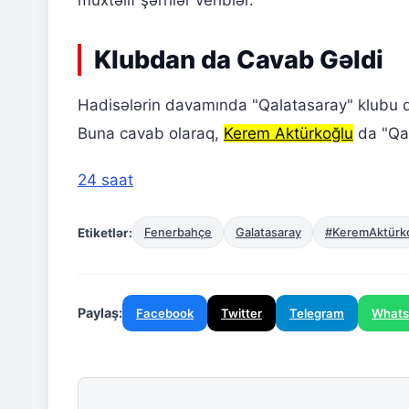
müxtəlif şərhlər veriblər.
Klubdan da Cavab Gəldi
Hadisələrin davamında "Qalatasaray" klubu
Buna cavab olaraq,
Kerem Aktürkoğlu
da "Qal
24 saat
Etiketlər:
Fenerbahçe
Galatasaray
#KeremAktürk
Paylaş:
Facebook
Twitter
Telegram
What