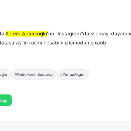
 da
Kerem Aktürkoğlu
'nu "İnstagram"da izləməyi dayandır
atasaray"ın rəsmi hesabını izləmədən çıxarıb.
oğlu
#AbdülkerimBardakçı
#YunusAkgün
sApp