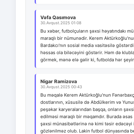
Vəfa Qasımova
30.Avqust.2025 01:08
Bu xəbər, futbolçuların şəxsi həyatındakı mü
maraqlı bir nümunədir. Kerem Aktürkoğlu'nu
Bardakcı'nın sosial media vasitəsilə göstərd
həssas ola biləcəyini göstərir. Həm də klub
görmek, mənə elə gəlir ki, futbolda hər şeyin
Nigar Ramizova
30.Avqust.2025 00:43
Bu məqalə Kerem Aktürkoğlu'nun Fənərbaxçay
dostlarının, xüsusilə də Abdülkerim və Yunus'
peşəkar karyeralarından başqa, onların şəxs
edilməsi maraqlı bir məqamdır. Burada əsas
şəxsi münasibətlərinə nə kimi təsir edəcəyi i
gözlənilməz olub. Lakin futbol dünyasında bel