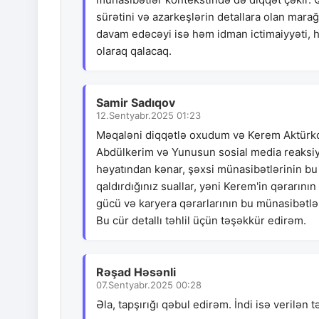
sürətini və azarkeşlərin detallara olan mara
davam edəcəyi isə həm idman ictimaiyyəti, 
olaraq qalacaq.
Samir Sadıqov
12.Sentyabr.2025 01:23
Məqaləni diqqətlə oxudum və Kerem Aktürkoğl
Abdülkerim və Yunusun sosial media reaksiy
həyatından kənar, şəxsi münasibətlərinin bu
qaldırdığınız suallar, yəni Kerem'in qərarını
gücü və karyera qərarlarının bu münasibətlə
Bu cür detallı təhlil üçün təşəkkür edirəm.
Rəşad Həsənli
07.Sentyabr.2025 00:28
Əla, tapşırığı qəbul edirəm. İndi isə verilən