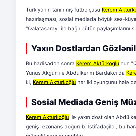
Türkiyənin tanınmış futbolçusu
Kerem Aktürk
hazırlaşması, sosial mediada böyük səs-küy
"Qalatasaray" ilə bağlı bütün paylaşımlarını s
Yaxın Dostlardan Gözləni
Bu hadisədən sonra
Kerem Aktürkoğlu
'nun "
Yunus Akgün ilə Abdülkerim Bardakcı da
Ker
ki,
Kerem Aktürkoğlu
hər iki oyunçunu hələ d
Sosial Mediada Geniş Müz
Kerem Aktürkoğlu
ilə yaxın dost olan Abdülk
geniş rezonans doğurub. İstifadəçilər, bu hər