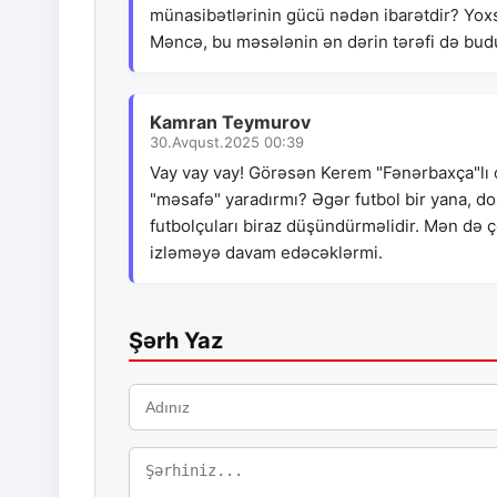
münasibətlərinin gücü nədən ibarətdir? Yoxs
Məncə, bu məsələnin ən dərin tərəfi də bud
Kamran Teymurov
30.Avqust.2025 00:39
Vay vay vay! Görəsən Kerem "Fənərbaxça"lı o
"məsafə" yaradırmı? Əgər futbol bir yana, do
futbolçuları biraz düşündürməlidir. Mən də ço
izləməyə davam edəcəklərmi.
Şərh Yaz