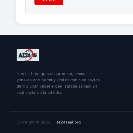
Heç bir hüququmuz qorunmur, amma siz
yenə də qorunurmuş kimi davranın və saytda
dərc olunan xəbərlərdən istifadə zamanı 24
saat saytına istinad edin.
Copyright © 2026 —
az24saat.org