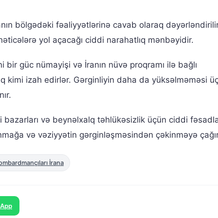
nın bölgədəki fəaliyyətlərinə cavab olaraq dəyərləndirilir
nəticələrə yol açacağı ciddi narahatlıq mənbəyidir.
i bir güc nümayişi və İranın nüvə proqramı ilə bağlı
ıq kimi izah edirlər. Gərginliyin daha da yüksəlməməsi ü
ır.
 bazarları və beynəlxalq təhlükəsizlik üçün ciddi fəsadl
anmağa və vəziyyətin gərginləşməsindən çəkinməyə çağırıl
ombardmançıları İrana
sApp