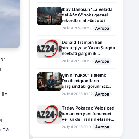
İbay Llanosun "La Velada
del Año 6" boks gecəsi
rekordları alt-üst etdi
Avropa
26.İyul.2026 10:50
Donald Trampın İran
strategiyası: Yaxın Şərqdə
növbəti gərginlik
əri
mərhələsi
Avropa
26.İyul.2026 10:50
i
Çinin “hukou” sistemi:
Daxili miqrantların
qarşısındakı görünməz
sədd
ilə
Avropa
26.İyul.2026 10:22
Tadey Pokaçar: Velosiped
idmanının yeni fenomeni
i
və Tur de Fransın əfsanəvi
səhifəsi
Avropa
26.İyul.2026 09:31
a da