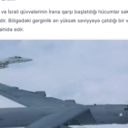
və İsrail qüvvələrinin İrana qarşı başlatdığı hücumlar sək
. Bölgədəki gərginlik ən yüksək səviyyəyə çatdığı bir 
ahidə edir.