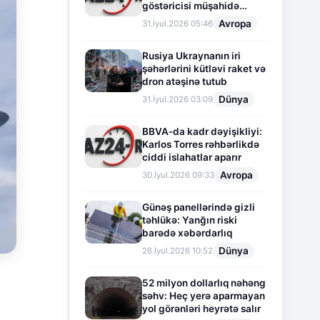
göstəricisi müşahidə
olunur
Avropa
31.İyul.2026 05:46
Rusiya Ukraynanın iri
şəhərlərini kütləvi raket və
dron atəşinə tutub
Dünya
31.İyul.2026 03:09
BBVA-da kadr dəyişikliyi:
Karlos Torres rəhbərlikdə
ciddi islahatlar aparır
Avropa
30.İyul.2026 09:33
Günəş panellərində gizli
təhlükə: Yanğın riski
barədə xəbərdarlıq
Dünya
26.İyul.2026 10:52
52 milyon dollarlıq nəhəng
səhv: Heç yerə aparmayan
yol görənləri heyrətə salır