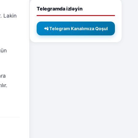
Telegramda izləyin
. Lakin
📲 Telegram Kanalımıza Qoşul
çün
ara
ır.