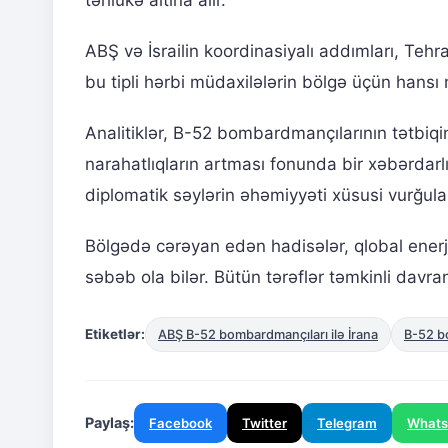
ABŞ və İsrailin koordinasiyalı addımları, Tehra
bu tipli hərbi müdaxilələrin bölgə üçün hansı 
Analitiklər, B-52 bombardmançılarının tətbiqin
narahatlıqların artması fonunda bir xəbərdarl
diplomatik səylərin əhəmiyyəti xüsusi vurğulan
Bölgədə cərəyan edən hadisələr, qlobal enerji
səbəb ola bilər. Bütün tərəflər təmkinli davr
Etiketlər:
ABŞ B-52 bombardmançıları ilə İrana
B-52 b
Paylaş:
Facebook
Twitter
Telegram
What