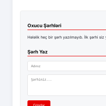
Oxucu Şərhləri
Hələlik heç bir şərh yazılmayıb. İlk şərhi siz 
Şərh Yaz
Göndər