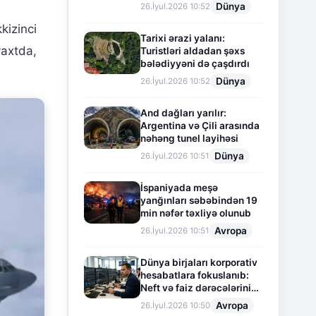
Dünya
26.İyul.2026 10:52
kizinci
Tarixi ərazi yalanı:
vaxtda,
Turistləri aldadan şəxs
bələdiyyəni də çaşdırdı
Dünya
26.İyul.2026 10:52
And dağları yarılır:
Argentina və Çili arasında
nəhəng tunel layihəsi
Dünya
26.İyul.2026 10:51
İspaniyada meşə
yanğınları səbəbindən 19
min nəfər təxliyə olunub
Avropa
26.İyul.2026 10:51
Dünya birjaları korporativ
hesabatlara fokuslanıb:
Neft və faiz dərəcələrinin
təsiri altında cari vəziyyət
Avropa
26.İyul.2026 10:50