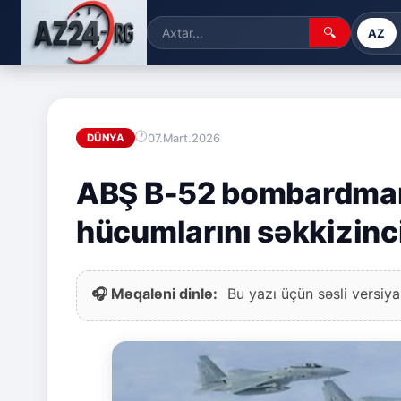
🔍
AZ
07.Mart.2026
DÜNYA
ABŞ B-52 bombardmançı
hücumlarını səkkizinci
🎧 Məqaləni dinlə:
Bu yazı üçün səsli versiya