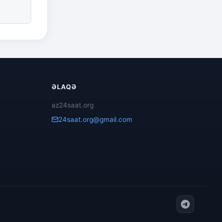
ƏLAQƏ
az24saat.org
24saat.org@gmail.com