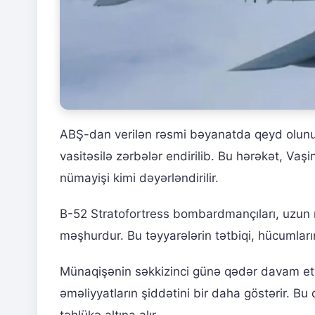
ABŞ-dan verilən rəsmi bəyanatda qeyd olunub 
vasitəsilə zərbələr endirilib. Bu hərəkət, Vaş
nümayişi kimi dəyərləndirilir.
B-52 Stratofortress bombardmançıları, uzun m
məşhurdur. Bu təyyarələrin tətbiqi, hücumların
Münaqişənin səkkizinci günə qədər davam etmə
əməliyyatların şiddətini bir daha göstərir. B
təhlükə altına alır.