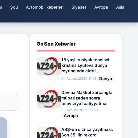
m
Şou
Avtomobil xəbərləri
Siyasət
Avropa
Asia
Ən Son Xəbərlər
16 yaşlı rusiyalı tennisçi
Kristina Lyutova dünya
reytinqində ciddi
irəliləyişə imza atdı
Dünya
04.Avqust.2026 11:06
Davina Makkol xərçənglə
mübarizədən sonra
televiziya fəaliyyətinə
fasilə verir
03.Avqust.2026 00:59
Avropa
ABŞ-da qızılca yayılması:
Son 35 ilin rekord