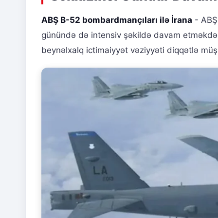
ABŞ B-52 bombardmançıları ilə İrana
- ABŞ 
günündə də intensiv şəkildə davam etməkdədir
beynəlxalq ictimaiyyət vəziyyəti diqqətlə müş