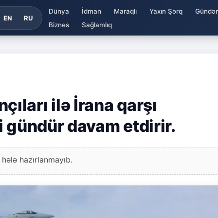
Dünya
İdman
Maraqlı
Yaxın Şərq
Gündə
EN
RU
Biznes
Sağlamlıq
ları ilə İrana qarşı
 gündür davam etdirir.
 hələ hazırlanmayıb.