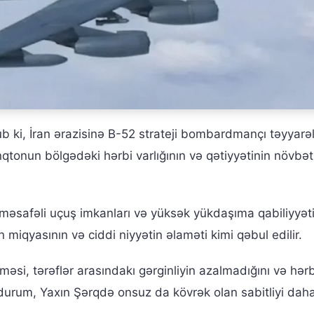
ki, İran ərazisinə B-52 strateji bombardmançı təyyarəl
inqtonun bölgədəki hərbi varlığının və qətiyyətinin növbət
əsafəli uçuş imkanları və yüksək yükdaşıma qabiliyyəti 
 miqyasının və ciddi niyyətin əlaməti kimi qəbul edilir.
si, tərəflər arasındakı gərginliyin azalmadığını və hərb
u durum, Yaxın Şərqdə onsuz da kövrək olan sabitliyi dah