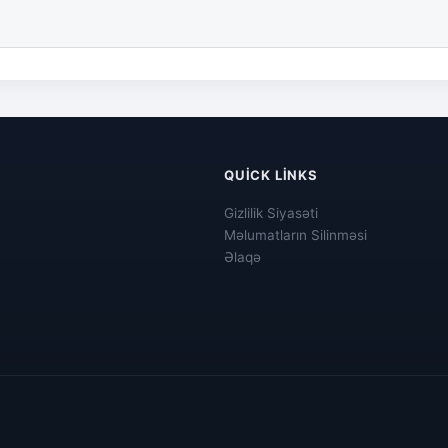
QUICK LINKS
Gizlilik Siyasəti
Məlumatların Silinməsi
Əlaqə