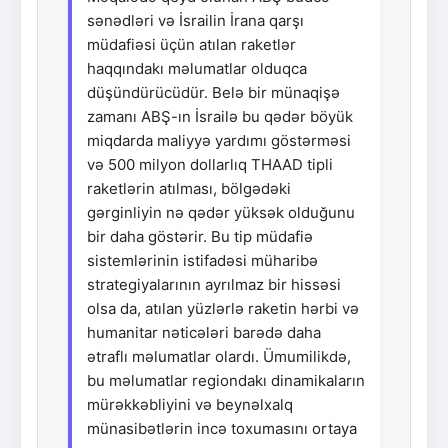
sənədləri və İsrailin İrana qarşı
müdafiəsi üçün atılan raketlər
haqqındakı məlumatlar olduqca
düşündürücüdür. Belə bir münaqişə
zamanı ABŞ-ın İsrailə bu qədər böyük
miqdarda maliyyə yardımı göstərməsi
və 500 milyon dollarlıq THAAD tipli
raketlərin atılması, bölgədəki
gərginliyin nə qədər yüksək olduğunu
bir daha göstərir. Bu tip müdafiə
sistemlərinin istifadəsi müharibə
strategiyalarının ayrılmaz bir hissəsi
olsa da, atılan yüzlərlə raketin hərbi və
humanitar nəticələri barədə daha
ətraflı məlumatlar olardı. Ümumilikdə,
bu məlumatlar regiondakı dinamikaların
mürəkkəbliyini və beynəlxalq
münasibətlərin incə toxumasını ortaya