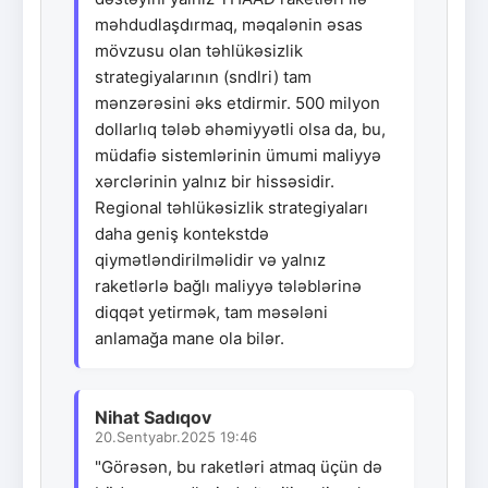
məhdudlaşdırmaq, məqalənin əsas
mövzusu olan təhlükəsizlik
strategiyalarının (sndlri) tam
mənzərəsini əks etdirmir. 500 milyon
dollarlıq tələb əhəmiyyətli olsa da, bu,
müdafiə sistemlərinin ümumi maliyyə
xərclərinin yalnız bir hissəsidir.
Regional təhlükəsizlik strategiyaları
daha geniş kontekstdə
qiymətləndirilməlidir və yalnız
raketlərlə bağlı maliyyə tələblərinə
diqqət yetirmək, tam məsələni
anlamağa mane ola bilər.
Nihat Sadıqov
20.Sentyabr.2025 19:46
"Görəsən, bu raketləri atmaq üçün də