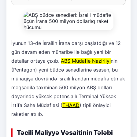
İyunun 13-də İsrailin İrana qarşı başlatdığı və 12
gün davam edən müharibə ilə bağlı yeni bir
detallar ortaya çıxıb.
ABŞ Müdafiə Nazirliyi
nin
(Pentagon) yeni büdcə sənədlərinə əsasən, bu
münaqişə dövründə İsraili İrandan müdafiə etmək
məqsədilə təxminən 500 milyon ABŞ dolları
dəyərində yüksək potensiallı Terminal Yüksək
İrtifa Sahə Müdafiəsi (
THAAD
) tipli önləyici
raketlər atılıb.
Təcili Maliyyə Vəsaitinin Tələbi