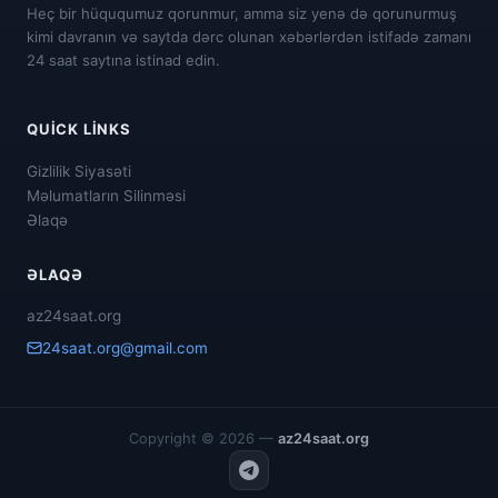
Heç bir hüququmuz qorunmur, amma siz yenə də qorunurmuş
kimi davranın və saytda dərc olunan xəbərlərdən istifadə zamanı
24 saat saytına istinad edin.
QUICK LINKS
Gizlilik Siyasəti
Məlumatların Silinməsi
Əlaqə
ƏLAQƏ
az24saat.org
24saat.org@gmail.com
Copyright © 2026 —
az24saat.org