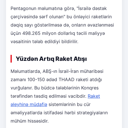
Pentagonun məlumatına görə, "İsrailə dəstək
çərçivəsində sərf olunan" bu önləyici raketlərin
dəqiq sayı göstərilməsə də, onların əvəzlənməsi
üçün 498.265 milyon dollarlıq təcili maliyyə
vəsaitinin tələb edildiyi bildirilir.
Yüzdən Artıq Raket Atışı
Məlumatlarda, ABŞ-ın İsrail-İran müharibəsi
zamanı 100-150 ədəd THAAD raketi atdığı
vurğulanır. Bu büdcə tələblərinin Konqres
tərəfindən təsdiq edilməsi vacibdir.
Raket
əleyhinə müdafiə
sistemlərinin bu cür
əməliyyatlarda istifadəsi hərbi strategiyaların
mühüm hissəsidir.