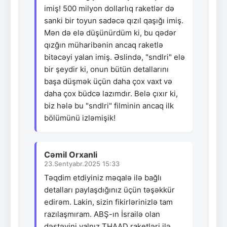
imiş! 500 milyon dollarlıq raketlər də
sanki bir toyun sadəcə qızıl qaşığı imiş.
Mən də elə düşünürdüm ki, bu qədər
qızğın müharibənin ancaq raketlə
bitəcəyi yalan imiş. Əslində, "sndlri" elə
bir şeydir ki, onun bütün detallarını
başa düşmək üçün daha çox vaxt və
daha çox büdcə lazımdır. Belə çıxır ki,
biz hələ bu "sndlri" filminin ancaq ilk
bölümünü izləmişik!
Cəmil Orxanli
23.Sentyabr.2025 15:33
Təqdim etdiyiniz məqalə ilə bağlı
detalları paylaşdığınız üçün təşəkkür
edirəm. Lakin, sizin fikirlərinizlə tam
razılaşmıram. ABŞ-ın İsrailə olan
dəstəyini yalnız THAAD raketləri ilə