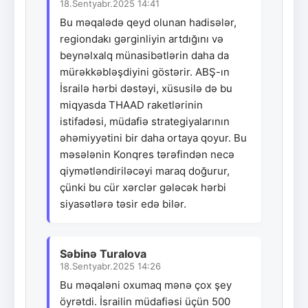
18.Sentyabr.2025 14:41
Bu məqalədə qeyd olunan hadisələr,
regiondakı gərginliyin artdığını və
beynəlxalq münasibətlərin daha da
mürəkkəbləşdiyini göstərir. ABŞ-ın
İsrailə hərbi dəstəyi, xüsusilə də bu
miqyasda THAAD raketlərinin
istifadəsi, müdafiə strategiyalarının
əhəmiyyətini bir daha ortaya qoyur. Bu
məsələnin Konqres tərəfindən necə
qiymətləndiriləcəyi maraq doğurur,
çünki bu cür xərclər gələcək hərbi
siyasətlərə təsir edə bilər.
Səbinə Turalova
18.Sentyabr.2025 14:26
Bu məqaləni oxumaq mənə çox şey
öyrətdi. İsrailin müdafiəsi üçün 500