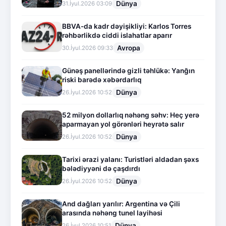
Dünya
31.İyul.2026 03:09
BBVA-da kadr dəyişikliyi: Karlos Torres
rəhbərlikdə ciddi islahatlar aparır
Avropa
30.İyul.2026 09:33
Günəş panellərində gizli təhlükə: Yanğın
riski barədə xəbərdarlıq
Dünya
26.İyul.2026 10:52
52 milyon dollarlıq nəhəng səhv: Heç yerə
aparmayan yol görənləri heyrətə salır
Dünya
26.İyul.2026 10:52
Tarixi ərazi yalanı: Turistləri aldadan şəxs
bələdiyyəni də çaşdırdı
Dünya
26.İyul.2026 10:52
And dağları yarılır: Argentina və Çili
arasında nəhəng tunel layihəsi
Dünya
26.İyul.2026 10:51