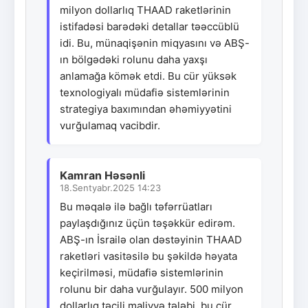
milyon dollarlıq THAAD raketlərinin
istifadəsi barədəki detallar təəccüblü
idi. Bu, münaqişənin miqyasını və ABŞ-
ın bölgədəki rolunu daha yaxşı
anlamağa kömək etdi. Bu cür yüksək
texnologiyalı müdafiə sistemlərinin
strategiya baxımından əhəmiyyətini
vurğulamaq vacibdir.
Kamran Həsənli
18.Sentyabr.2025 14:23
Bu məqalə ilə bağlı təfərrüatları
paylaşdığınız üçün təşəkkür edirəm.
ABŞ-ın İsrailə olan dəstəyinin THAAD
raketləri vasitəsilə bu şəkildə həyata
keçirilməsi, müdafiə sistemlərinin
rolunu bir daha vurğulayır. 500 milyon
dollarlıq təcili maliyyə tələbi, bu cür