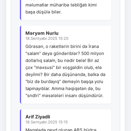
məlumatlar müharibə təbliğatı kimi
başa düşülə bilər.
Məryəm Nurlu
18.Sentyabr.2025 15:20
Görəsən, o raketlərin birini də İrana
"salam" deyə göndəriblər? 500 milyon
dollarlıq salam, bu nədir belə! Bir az
çox "məxsusi" bir xoşgəldin olub, elə
deyilmi? Bir daha düşünəndə, bəlkə də
"biz də burdayıq" deməyin başqa yolu
tapmayıblar. Amma həqiqətən də, bu
"sndlri" məsələləri insanı düşündürür.
Arif Ziyadli
18.Sentyabr.2025 15:15
Məqalədə qeyd olunan ABŞ büdcə