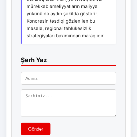
mürəkkəb əməliyyatların maliyyə
yükünü də aydın şəkildə göstərir.
Konqresin təsdiqi gözlənilən bu
məsələ, regional təhlükəsizlik
strategiyaları baxımından maraqlıdır.
Şərh Yaz
Göndər