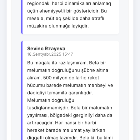
regiondakı hərbi dinamikaları anlamaq
üçün əhəmiyyətli bir göstəricidir. Bu
məsələ, mütləq şəkildə daha ətraflı
müzakirə olunmağa layiqdir.
Sevinc Rzayeva
18.Sentyabr.2025 15:47
Bu məqalə ilə razılaşmıram. Belə bir
məlumatın doğruluğunu şübhə altına
alıram. 500 milyon dollarlıq raket
hücumu barədə məlumatın mənbəyi və
dəqiqliyi tamamilə qaranlıqdır.
Məlumatın doğruluğu
təsdiqlənməmişdir. Belə bir məlumatın
yayılması, bölgədəki gərginliyi daha da
artıracaqdır. Hər hansı bir hərbi
hərəkət barədə məlumat yayılarkən
diqqətli olmaq lazımdır. Belə ki, bu kimi