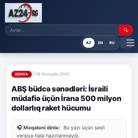
🔍
AZ
EN
RU
18.Sentyabr.2025
DÜNYA
ABŞ büdcə sənədləri: İsraili
müdafiə üçün İrana 500 milyon
dollarlıq raket hücumu
🎧 Məqaləni dinlə:
Bu yazı üçün səsli
versiya hələ hazırlanmayıb.