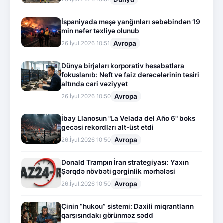
İspaniyada meşə yanğınları səbəbindən 19
min nəfər təxliyə olunub
Avropa
26.İyul.2026 10:51
Dünya birjaları korporativ hesabatlara
fokuslanıb: Neft və faiz dərəcələrinin təsiri
altında cari vəziyyət
Avropa
26.İyul.2026 10:50
İbay Llanosun "La Velada del Año 6" boks
gecəsi rekordları alt-üst etdi
Avropa
26.İyul.2026 10:50
Donald Trampın İran strategiyası: Yaxın
Şərqdə növbəti gərginlik mərhələsi
Avropa
26.İyul.2026 10:50
Çinin “hukou” sistemi: Daxili miqrantların
qarşısındakı görünməz sədd