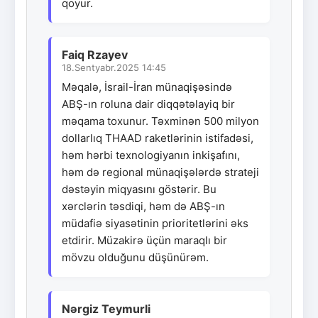
qoyur.
Faiq Rzayev
18.Sentyabr.2025 14:45
Məqalə, İsrail-İran münaqişəsində
ABŞ-ın roluna dair diqqətəlayiq bir
məqama toxunur. Təxminən 500 milyon
dollarlıq THAAD raketlərinin istifadəsi,
həm hərbi texnologiyanın inkişafını,
həm də regional münaqişələrdə strateji
dəstəyin miqyasını göstərir. Bu
xərclərin təsdiqi, həm də ABŞ-ın
müdafiə siyasətinin prioritetlərini əks
etdirir. Müzakirə üçün maraqlı bir
mövzu olduğunu düşünürəm.
Nərgiz Teymurli