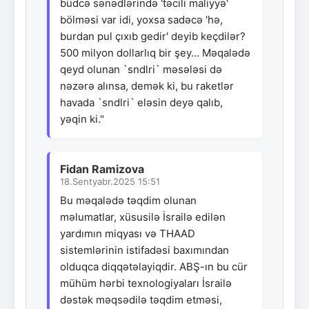
büdcə sənədlərində 'təcili maliyyə'
bölməsi var idi, yoxsa sadəcə 'hə,
burdan pul çıxıb gedir' deyib keçdilər?
500 milyon dollarlıq bir şey... Məqalədə
qeyd olunan `sndlri` məsələsi də
nəzərə alınsa, demək ki, bu raketlər
havada `sndlri` eləsin deyə qalıb,
yəqin ki."
Fidan Ramizova
18.Sentyabr.2025 15:51
Bu məqalədə təqdim olunan
məlumatlar, xüsusilə İsrailə edilən
yardımın miqyası və THAAD
sistemlərinin istifadəsi baxımından
olduqca diqqətəlayiqdir. ABŞ-ın bu cür
mühüm hərbi texnologiyaları İsrailə
dəstək məqsədilə təqdim etməsi,