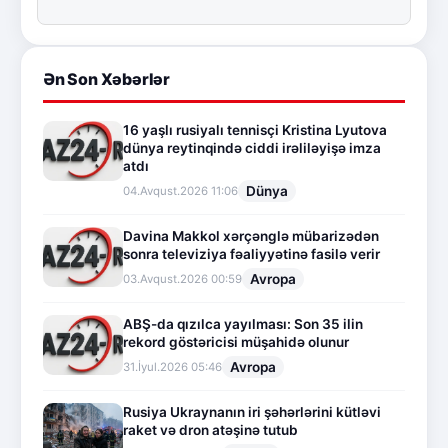
Ən Son Xəbərlər
16 yaşlı rusiyalı tennisçi Kristina Lyutova
dünya reytinqində ciddi irəliləyişə imza
atdı
Dünya
04.Avqust.2026 11:06
Davina Makkol xərçənglə mübarizədən
sonra televiziya fəaliyyətinə fasilə verir
Avropa
03.Avqust.2026 00:59
ABŞ-da qızılca yayılması: Son 35 ilin
rekord göstəricisi müşahidə olunur
Avropa
31.İyul.2026 05:46
Rusiya Ukraynanın iri şəhərlərini kütləvi
raket və dron atəşinə tutub