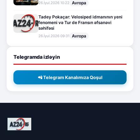
Avropa
26.İyul.2026 10:22
Tadey Pokaçar: Velosiped idmanının yeni
fenomeni və Tur de Fransın əfsanəvi
səhifəsi
Avropa
26.İyul.2026 09:31
Telegramda izləyin
📲 Telegram Kanalımıza Qoşul