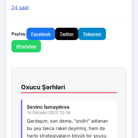
24 saat
Paylaş:
Facebook
Twitter
Telegram
WhatsApp
Oxucu Şərhləri
Sevinc İsmayılova
14.Oktyabr.2025 22:34
Qardaşım, sən demə, "sndlri" adlanan
bu şey təkcə raket deyilmiş, həm də
hərbi strategiyaların böyük bir şousu