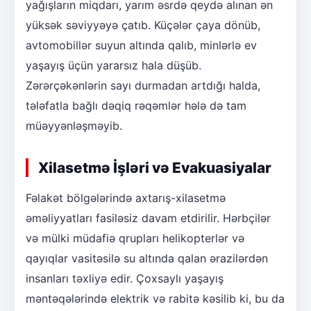
yağışların miqdarı, yarım əsrdə qeydə alınan ən
yüksək səviyyəyə çatıb. Küçələr çaya dönüb,
avtomobillər suyun altında qalıb, minlərlə ev
yaşayış üçün yararsız hala düşüb.
Zərərçəkənlərin sayı durmadan artdığı halda,
tələfatla bağlı dəqiq rəqəmlər hələ də tam
müəyyənləşməyib.
Xilasetmə İşləri və Evakuasiyalar
Fəlakət bölgələrində axtarış-xilasetmə
əməliyyatları fasiləsiz davam etdirilir. Hərbçilər
və mülki müdafiə qrupları helikopterlər və
qayıqlar vasitəsilə su altında qalan ərazilərdən
insanları təxliyə edir. Çoxsaylı yaşayış
məntəqələrində elektrik və rabitə kəsilib ki, bu da