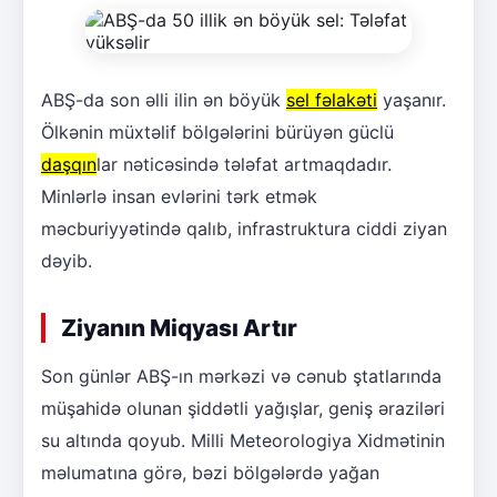
ABŞ-da son əlli ilin ən böyük
sel fəlakəti
yaşanır.
Ölkənin müxtəlif bölgələrini bürüyən güclü
daşqın
lar nəticəsində tələfat artmaqdadır.
Minlərlə insan evlərini tərk etmək
məcburiyyətində qalıb, infrastruktura ciddi ziyan
dəyib.
Ziyanın Miqyası Artır
Son günlər ABŞ-ın mərkəzi və cənub ştatlarında
müşahidə olunan şiddətli yağışlar, geniş əraziləri
su altında qoyub. Milli Meteorologiya Xidmətinin
məlumatına görə, bəzi bölgələrdə yağan