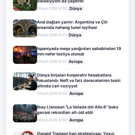
bələdiyyəni də çaşdırdı
Dünya
26.İyul.2026 10:52
And dağları yarılır: Argentina və Çili
arasında nəhəng tunel layihəsi
Dünya
26.İyul.2026 10:51
İspaniyada meşə yanğınları səbəbindən 19
min nəfər təxliyə olunub
Avropa
26.İyul.2026 10:51
Dünya birjaları korporativ hesabatlara
fokuslanıb: Neft və faiz dərəcələrinin təsiri
altında cari vəziyyət
Avropa
26.İyul.2026 10:50
İbay Llanosun "La Velada del Año 6" boks
gecəsi rekordları alt-üst etdi
Avropa
26.İyul.2026 10:50
Donald Trampın İran strategiyası: Yaxın