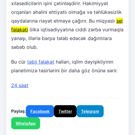
xilasedicilərin işini çətinləşdirir. Hakimiyyət
orqanları əhalini ehtiyatlı olmağa və təhlükəsizlik
qaydalarına riayət etməyə çağırır. Bu miqyaslı
sel
fəlakəti
ölkə iqtisadiyyatına ciddi zərbə vurmaqla
yanaşı, illərlə bərpa tələb edəcək dağıntılara
səbəb olub.
Bu cür
təbii fəlakət
halları, iqlim dəyişikliyinin
planetimizə təsirlərini bir daha göz önünə sərir.
24 saat
Paylaş:
Facebook
Twitter
Telegram
WhatsApp