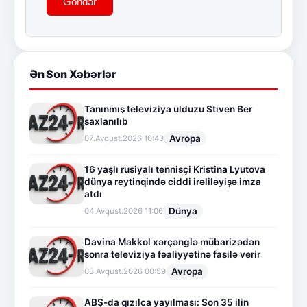
Göndər
Ən Son Xəbərlər
Tanınmış televiziya ulduzu Stiven Ber
saxlanılıb
Avropa
07.Avqust.2026 10:43
16 yaşlı rusiyalı tennisçi Kristina Lyutova
dünya reytinqində ciddi irəliləyişə imza
atdı
Dünya
04.Avqust.2026 11:06
Davina Makkol xərçənglə mübarizədən
sonra televiziya fəaliyyətinə fasilə verir
Avropa
03.Avqust.2026 00:59
ABŞ-da qızılca yayılması: Son 35 ilin