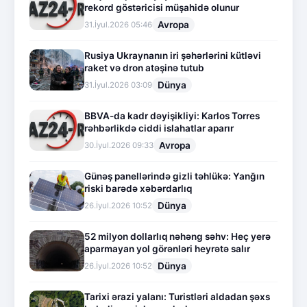
rekord göstəricisi müşahidə olunur
Avropa
31.İyul.2026 05:46
Rusiya Ukraynanın iri şəhərlərini kütləvi
raket və dron atəşinə tutub
Dünya
31.İyul.2026 03:09
BBVA-da kadr dəyişikliyi: Karlos Torres
rəhbərlikdə ciddi islahatlar aparır
Avropa
30.İyul.2026 09:33
Günəş panellərində gizli təhlükə: Yanğın
riski barədə xəbərdarlıq
Dünya
26.İyul.2026 10:52
52 milyon dollarlıq nəhəng səhv: Heç yerə
aparmayan yol görənləri heyrətə salır
Dünya
26.İyul.2026 10:52
Tarixi ərazi yalanı: Turistləri aldadan şəxs