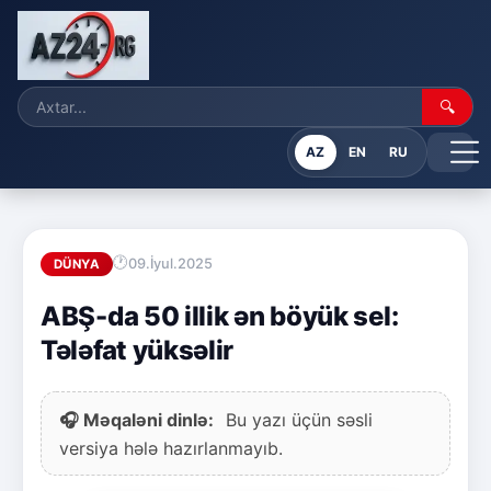
🔍
AZ
EN
RU
09.İyul.2025
DÜNYA
ABŞ-da 50 illik ən böyük sel:
Tələfat yüksəlir
🎧 Məqaləni dinlə:
Bu yazı üçün səsli
versiya hələ hazırlanmayıb.