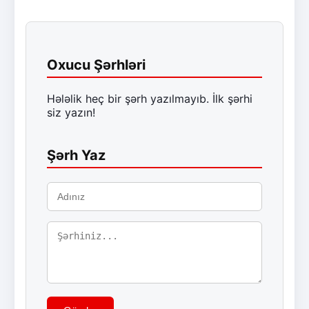
Oxucu Şərhləri
Hələlik heç bir şərh yazılmayıb. İlk şərhi
siz yazın!
Şərh Yaz