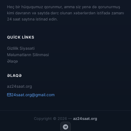
Heç bir hüququmuz qorunmur, amma siz yenə də qorunurmuş
kimi davranın və saytda dərc olunan xəbərlərdən istifadə zamanı
24 saat saytına istinad edin.
QUICK LINKS
Gizlilik Siyasəti
Məlumatların Silinməsi
Əlaqə
ƏLAQƏ
az24saat.org
24saat.org@gmail.com
Copyright © 2026 —
az24saat.org