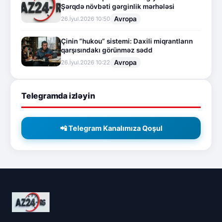
Şərqdə növbəti gərginlik mərhələsi
Avropa
26.İyul.2026 10:50
Çinin “hukou” sistemi: Daxili miqrantların
qarşısındakı görünməz sədd
Avropa
26.İyul.2026 10:22
Telegramda izləyin
📲 Telegram Kanalımıza Qoşul