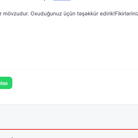
ir mövzudur. Oxuduğunuz üçün təşəkkür edirik!Fikirlərini
sApp