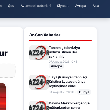
m
Şou
Avtomobil xəbərləri
Siyasət
Avropa
Asia
Ən Son Xəbərlər
Tanınmış televiziya
ur
ulduzu Stiven Ber
saxlanılıb
07.Avqust.2026 10:43
Avropa
16 yaşlı rusiyalı tennisçi
Kristina Lyutova dünya
reytinqində ciddi
irəliləyişə imza atdı
Dünya
04.Avqust.2026 11:06
Davina Makkol xərçənglə
mübarizədən sonra