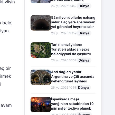
tivliyin
Dünya
26.İyul.2026 10:52
52 milyon dollarlıq nəhəng
səhv: Heç yerə aparmayan
a belə,
yol görənləri heyrətə salır
ziyan
Dünya
26.İyul.2026 10:52
Tarixi ərazi yalanı:
Turistləri aldadan şəxs
bələdiyyəni də çaşdırdı
Dünya
26.İyul.2026 10:52
eç bir
And dağları yarılır:
dirmək
Argentina və Çili arasında
nəhəng tunel layihəsi
i
Dünya
26.İyul.2026 10:51
İspaniyada meşə
yanğınları səbəbindən 19
 davam
min nəfər təxliyə olunub
Avropa
26.İyul.2026 10:51