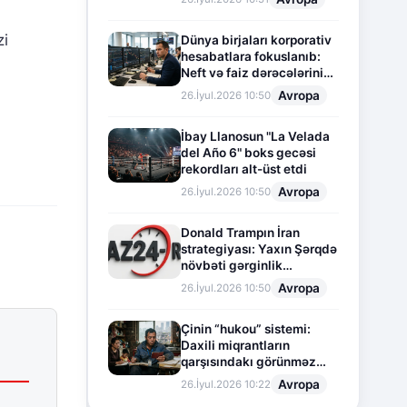
zi
Dünya birjaları korporativ
hesabatlara fokuslanıb:
Neft və faiz dərəcələrinin
təsiri altında cari vəziyyət
Avropa
26.İyul.2026 10:50
İbay Llanosun "La Velada
del Año 6" boks gecəsi
rekordları alt-üst etdi
Avropa
26.İyul.2026 10:50
Donald Trampın İran
strategiyası: Yaxın Şərqdə
növbəti gərginlik
mərhələsi
Avropa
26.İyul.2026 10:50
Çinin “hukou” sistemi:
Daxili miqrantların
qarşısındakı görünməz
sədd
Avropa
26.İyul.2026 10:22