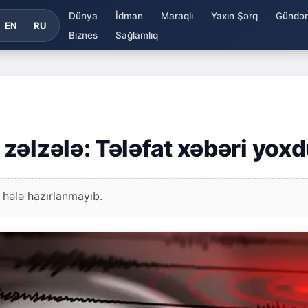
Dünya
İdman
Maraqlı
Yaxın Şərq
Gündə
EN
RU
Biznes
Sağlamlıq
zəlzələ: Tələfat xəbəri yoxd
 hələ hazırlanmayıb.