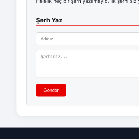
Hələlik heç bir şərh yazılmayıb. İlk şərhi siz 
Şərh Yaz
Göndər