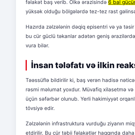
fəlakət baş verib. Ölkə ərazisində
6 bal gücü
yüksək olduğu bölgələrdə tez-tez rast gəlins
Hazırda zəlzələnin dəqiq episentri və ya təsir
bu cür güclü təkanlar adətən geniş ərazilərdə 
vura bilər.
İnsan tələfatı və ilkin rea
Təəssüflə bildirilir ki, baş verən hadisə nətic
rəsmi məlumat yoxdur. Müvafiq xilasetmə və f
üçün səfərbər olunub. Yerli hakimiyyət orqanla
tövsiyə edir.
Zəlzələnin infrastruktura vurduğu ziyanın mi
etdirilir. Bu cür təbii fəlakətlər haqqında da