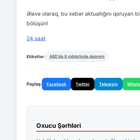
Əlavə olaraq, bu xəbər aktuallığını qoruyan b
bölüşün!
24 saat
Etiketlər:
ABD'de 6 şiddetinde deprem
Paylaş:
Facebook
Twitter
Telegram
What
Oxucu Şərhləri