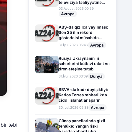
televiziya fəaliyyətinə
fasilə verir
03.Avqust.2026 00:59
Avropa
ABŞ-da qızılca yayılması:
Son 35 ilin rekord
göstəricisi müşahidə
olunur
Avropa
31.İyul.2026 05:46
Rusiya Ukraynanın iri
şəhərlərini kütləvi raket və
dron atəşinə tutub
Dünya
31.İyul.2026 03:09
BBVA-da kadr dəyişikliyi:
Karlos Torres rəhbərlikdə
ciddi islahatlar aparır
Avropa
30.İyul.2026 09:33
Günəş panellərində gizli
bir təbii
təhlükə: Yanğın riski
barədə xəbərdarlıq