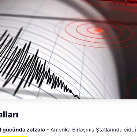
alları
l gücündə zəlzələ
- Amerika Birləşmiş Ştatlarında ciddi 