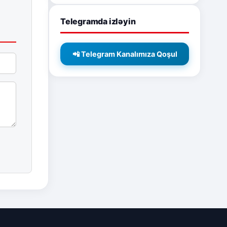
Telegramda izləyin
📲 Telegram Kanalımıza Qoşul