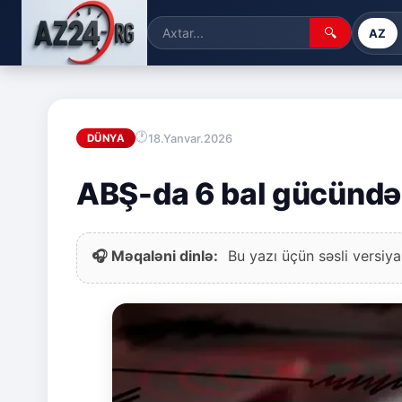
🔍
AZ
18.Yanvar.2026
DÜNYA
ABŞ-da 6 bal gücündə 
🎧 Məqaləni dinlə:
Bu yazı üçün səsli versiya