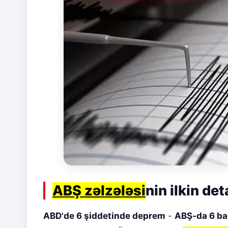
ABŞ zəlzələsi
nin ilkin det
ABD'de 6 şiddetinde deprem
-
ABŞ-da 6 ba