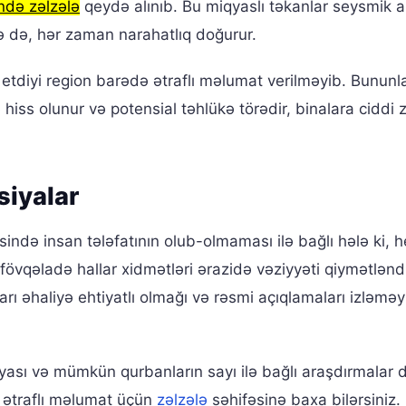
ndə zəlzələ
qeydə alınıb. Bu miqyaslı təkanlar seysmik ak
ə də, hər zaman narahatlıq doğurur.
 etdiyi region barədə ətraflı məlumat verilməyib. Bununl
hiss olunur və potensial təhlükə törədir, binalara ciddi 
ksiyalar
əsində insan tələfatının olub-olmaması ilə bağlı hələ ki, h
övqəladə hallar xidmətləri ərazidə vəziyyəti qiymətlən
rı əhaliyə ehtiyatlı olmağı və rəsmi açıqlamaları izləməy
qyası və mümkün qurbanların sayı ilə bağlı araşdırmalar
ha ətraflı məlumat üçün
zəlzələ
səhifəsinə baxa bilərsiniz.