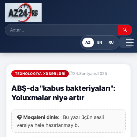
🔍
AZ
EN
RU
24.Sentyabr.2025
TEXNOLOGIYA XƏBƏRLƏRI
ABŞ-da "kabus bakteriyaları":
Yoluxmalar niyə artır
🎧 Məqaləni dinlə:
Bu yazı üçün səsli
versiya hələ hazırlanmayıb.