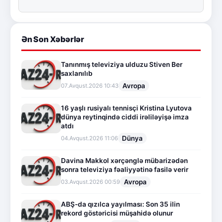
Ən Son Xəbərlər
Tanınmış televiziya ulduzu Stiven Ber
saxlanılıb
Avropa
07.Avqust.2026 10:43
16 yaşlı rusiyalı tennisçi Kristina Lyutova
dünya reytinqində ciddi irəliləyişə imza
atdı
Dünya
04.Avqust.2026 11:06
Davina Makkol xərçənglə mübarizədən
sonra televiziya fəaliyyətinə fasilə verir
Avropa
03.Avqust.2026 00:59
ABŞ-da qızılca yayılması: Son 35 ilin
rekord göstəricisi müşahidə olunur