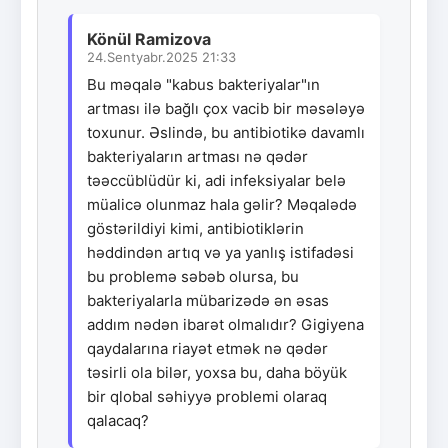
Könül Ramizova
24.Sentyabr.2025 21:33
Bu məqalə "kabus bakteriyalar"ın
artması ilə bağlı çox vacib bir məsələyə
toxunur. Əslində, bu antibiotikə davamlı
bakteriyaların artması nə qədər
təəccüblüdür ki, adi infeksiyalar belə
müalicə olunmaz hala gəlir? Məqalədə
göstərildiyi kimi, antibiotiklərin
həddindən artıq və ya yanlış istifadəsi
bu problemə səbəb olursa, bu
bakteriyalarla mübarizədə ən əsas
addım nədən ibarət olmalıdır? Gigiyena
qaydalarına riayət etmək nə qədər
təsirli ola bilər, yoxsa bu, daha böyük
bir qlobal səhiyyə problemi olaraq
qalacaq?