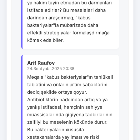
ya həkim təyin etmədən bu dərmanları
istifadə edirlər? Bu məsələləri daha
dərindən araşdırmaq, "kabus
bakteriyalar"la mübarizədə daha
effektli strategiyalar formalaşdırmağa
kömək edə bilər.
Arif Raufov
24.Sentyabr.2025 20:38
Məqalə "kabus bakteriyalar"ın təhlükəli
təbiətini və onların artım səbəblərini
dəqiq şəkildə ortaya qoyur.
Antibiotiklərin həddindən artıq və ya
yanlış istifadəsi, həmçinin səhiyyə
müəssisələrində gigiyena tədbirlərinin
zəifliyi bu məsələnin kökündə durur.
Bu bakteriyaların xüsusilə
xəstəxanalarda yayılması və riskli