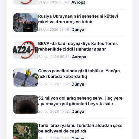
Avropa
31.İyul.2026 05:46
Rusiya Ukraynanın iri şəhərlərini kütləvi
raket və dron atəşinə tutub
Dünya
31.İyul.2026 03:09
BBVA-da kadr dəyişikliyi: Karlos Torres
rəhbərlikdə ciddi islahatlar aparır
Avropa
30.İyul.2026 09:33
Günəş panellərində gizli təhlükə: Yanğın
riski barədə xəbərdarlıq
Dünya
26.İyul.2026 10:52
52 milyon dollarlıq nəhəng səhv: Heç yerə
aparmayan yol görənləri heyrətə salır
Dünya
26.İyul.2026 10:52
Tarixi ərazi yalanı: Turistləri aldadan şəxs
bələdiyyəni də çaşdırdı
Dünya
26.İyul.2026 10:52