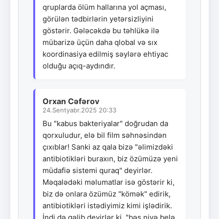
qruplarda ölüm hallarına yol açması,
görülən tədbirlərin yetərsizliyini
göstərir. Gələcəkdə bu təhlükə ilə
mübarizə üçün daha qlobal və sıx
koordinasiya edilmiş səylərə ehtiyac
olduğu açıq-aydındır.
Orxan Cəfərov
24.Sentyabr.2025 20:33
Bu "kabus bakteriyalar" doğrudan da
qorxuludur, elə bil film səhnəsindən
çıxıblar! Sanki az qala bizə "əlimizdəki
antibiotikləri buraxın, biz özümüzə yeni
müdafiə sistemi quraq" deyirlər.
Məqalədəki məlumatlar isə göstərir ki,
biz də onlara özümüz "kömək" edirik,
antibiotikləri istədiyimiz kimi işlədirik.
İndi də gəlib deyirlər ki, "bəs niyə belə