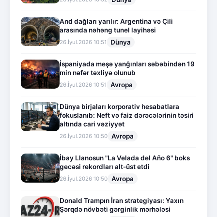
And dağları yarılır: Argentina və Çili
arasında nəhəng tunel layihəsi
Dünya
26.İyul.2026 10:51
İspaniyada meşə yanğınları səbəbindən 19
min nəfər təxliyə olunub
Avropa
26.İyul.2026 10:51
Dünya birjaları korporativ hesabatlara
fokuslanıb: Neft və faiz dərəcələrinin təsiri
altında cari vəziyyət
Avropa
26.İyul.2026 10:50
İbay Llanosun "La Velada del Año 6" boks
gecəsi rekordları alt-üst etdi
Avropa
26.İyul.2026 10:50
Donald Trampın İran strategiyası: Yaxın
Şərqdə növbəti gərginlik mərhələsi