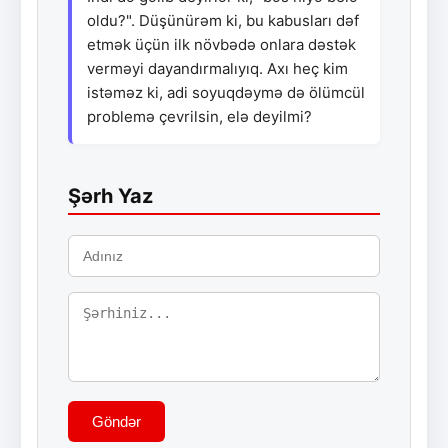
oldu?". Düşünürəm ki, bu kabusları dəf
etmək üçün ilk növbədə onlara dəstək
verməyi dayandırmalıyıq. Axı heç kim
istəməz ki, adi soyuqdəymə də ölümcül
problemə çevrilsin, elə deyilmi?
Şərh Yaz
Göndər