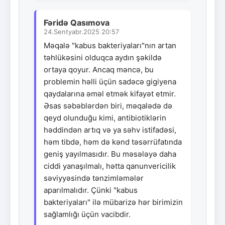
Fəridə Qasımova
24.Sentyabr.2025 20:57
Məqalə "kabus bakteriyaları"nın artan
təhlükəsini olduqca aydın şəkildə
ortaya qoyur. Ancaq məncə, bu
problemin həlli üçün sadəcə gigiyena
qaydalarına əməl etmək kifayət etmir.
Əsas səbəblərdən biri, məqalədə də
qeyd olunduğu kimi, antibiotiklərin
həddindən artıq və ya səhv istifadəsi,
həm tibdə, həm də kənd təsərrüfatında
geniş yayılmasıdır. Bu məsələyə daha
ciddi yanaşılmalı, hətta qanunvericilik
səviyyəsində tənzimləmələr
aparılmalıdır. Çünki "kabus
bakteriyaları" ilə mübarizə hər birimizin
sağlamlığı üçün vacibdir.