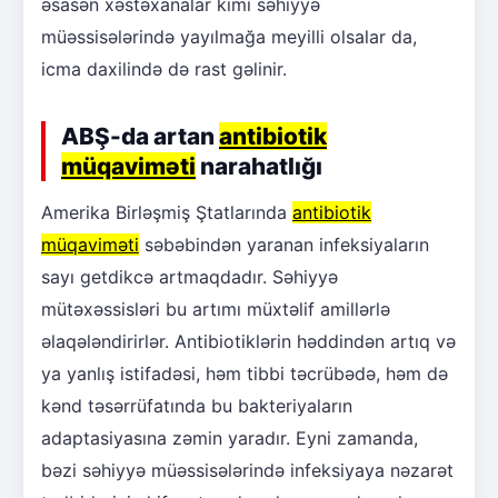
əsasən xəstəxanalar kimi səhiyyə
müəssisələrində yayılmağa meyilli olsalar da,
icma daxilində də rast gəlinir.
ABŞ-da artan
antibiotik
müqaviməti
narahatlığı
Amerika Birləşmiş Ştatlarında
antibiotik
müqaviməti
səbəbindən yaranan infeksiyaların
sayı getdikcə artmaqdadır. Səhiyyə
mütəxəssisləri bu artımı müxtəlif amillərlə
əlaqələndirirlər. Antibiotiklərin həddindən artıq və
ya yanlış istifadəsi, həm tibbi təcrübədə, həm də
kənd təsərrüfatında bu bakteriyaların
adaptasiyasına zəmin yaradır. Eyni zamanda,
bəzi səhiyyə müəssisələrində infeksiyaya nəzarət