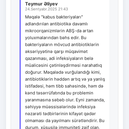
Teymur Əliyev
24.Sentyabr.2025 21:43
Məqalə "kabus bakteriyaları"
adlandırılan antibiotikə davamlı
mikroorqanizmlərin ABŞ-da artan
yoluxmalarından bəhs edir. Bu
bakteriyaların mövcud antibiotiklərin
əksəriyyətinə qarşı müqavimət
qazanması, adi infeksiyaların belə
müalicəsini çətinləşdirməsi narahatlıq
doğurur. Məqalədə vurğulandığı kimi,
antibiotiklərin həddən artıq və ya yanlış
istifadəsi, həm tibb sahəsində, həm də
kənd təsərrüfatında bu problemin
yaranmasına səbəb olur. Eyni zamanda,
səhiyyə müəssisələrində infeksiya
nəzarəti tədbirlərinin kifayət qədər
olmaması da yayılmanı sürətləndirir. Bu
durum, xüsusilə immuniteti zəif olan,