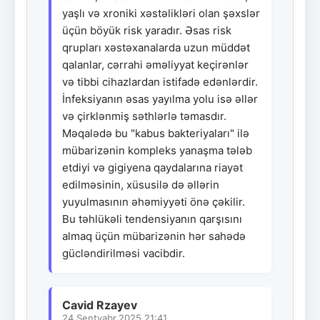
yaşlı və xroniki xəstəlikləri olan şəxslər
üçün böyük risk yaradır. Əsas risk
qrupları xəstəxanalarda uzun müddət
qalanlar, cərrahi əməliyyat keçirənlər
və tibbi cihazlardan istifadə edənlərdir.
İnfeksiyanın əsas yayılma yolu isə əllər
və çirklənmiş səthlərlə təmasdır.
Məqalədə bu "kabus bakteriyaları" ilə
mübarizənin kompleks yanaşma tələb
etdiyi və gigiyena qaydalarına riayət
edilməsinin, xüsusilə də əllərin
yuyulmasının əhəmiyyəti önə çəkilir.
Bu təhlükəli tendensiyanın qarşısını
almaq üçün mübarizənin hər sahədə
gücləndirilməsi vacibdir.
Cavid Rzayev
24.Sentyabr.2025 21:41