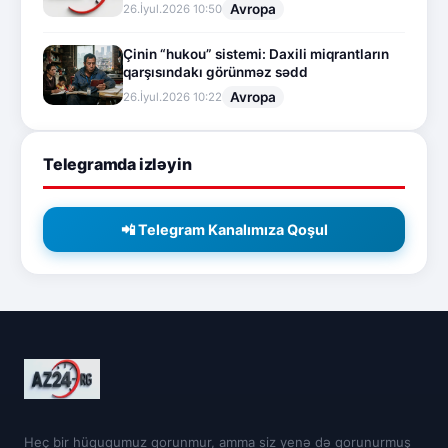
Avropa
26.İyul.2026 10:50
Çinin “hukou” sistemi: Daxili miqrantların
qarşısındakı görünməz sədd
Avropa
26.İyul.2026 10:22
Telegramda izləyin
📲 Telegram Kanalımıza Qoşul
Heç bir hüququmuz qorunmur, amma siz yenə də qorunurmuş