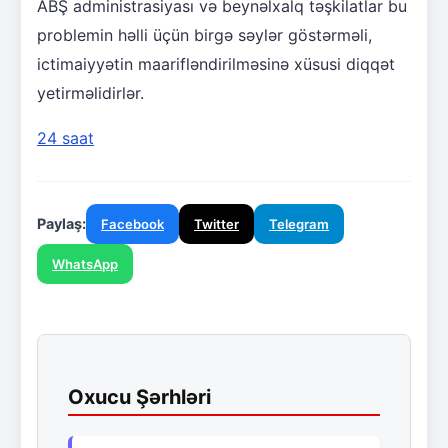
ABŞ administrasiyası və beynəlxalq təşkilatlar bu
problemin həlli üçün birgə səylər göstərməli,
ictimaiyyətin maarifləndirilməsinə xüsusi diqqət
yetirməlidirlər.
24 saat
Paylaş:
Facebook
Twitter
Telegram
WhatsApp
Oxucu Şərhləri