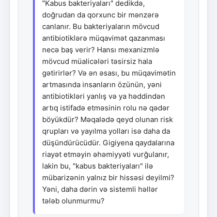
"Kabus bakteriyaları" dedikdə,
doğrudan da qorxunc bir mənzərə
canlanır. Bu bakteriyaların mövcud
antibiotiklərə müqavimət qazanması
necə baş verir? Hansı mexanizmlə
mövcud müalicələri təsirsiz hala
gətirirlər? Və ən əsası, bu müqavimətin
artmasında insanların özünün, yəni
antibiotikləri yanlış və ya həddindən
artıq istifadə etməsinin rolu nə qədər
böyükdür? Məqalədə qeyd olunan risk
qrupları və yayılma yolları isə daha da
düşündürücüdür. Gigiyena qaydalarına
riayət etməyin əhəmiyyəti vurğulanır,
lakin bu, "kabus bakteriyaları" ilə
mübarizənin yalnız bir hissəsi deyilmi?
Yəni, daha dərin və sistemli həllər
tələb olunmurmu?