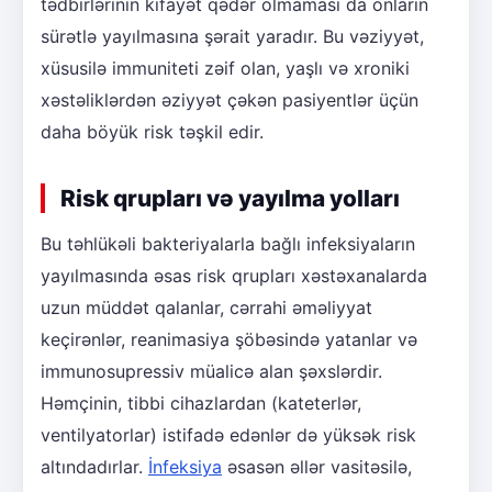
tədbirlərinin kifayət qədər olmaması da onların
sürətlə yayılmasına şərait yaradır. Bu vəziyyət,
xüsusilə immuniteti zəif olan, yaşlı və xroniki
xəstəliklərdən əziyyət çəkən pasiyentlər üçün
daha böyük risk təşkil edir.
Risk qrupları və yayılma yolları
Bu təhlükəli bakteriyalarla bağlı infeksiyaların
yayılmasında əsas risk qrupları xəstəxanalarda
uzun müddət qalanlar, cərrahi əməliyyat
keçirənlər, reanimasiya şöbəsində yatanlar və
immunosupressiv müalicə alan şəxslərdir.
Həmçinin, tibbi cihazlardan (kateterlər,
ventilyatorlar) istifadə edənlər də yüksək risk
altındadırlar.
İnfeksiya
əsasən əllər vasitəsilə,