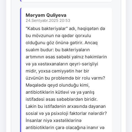
Məryəm Quliyeva
24.Sentyabr.2025 20:53
"Kabus bakteriyalar" adı, həqiqətən də
bu mövzunun nə qədər qorxulu
olduğunu göz önünə gətirir. Ancaq
sualım budur: bu bakteriyaların
artımının əsas səbəbi yalnız həkimlərin
və ya xəstəxanaların qeyri-sərişliyi
midir, yoxsa cəmiyyətin hər bir
üzvünün bu problemdə bir rolu varmı?
Məqalədə qeyd olunduğu kimi,
antibiotiklərin kütləvi və ya yanlış
istifadəsi əsas səbəblərdən biridir.
Lakin bu istifadənin arxasında dayanan
sosial və ya psixoloji faktorlar nələrdir?
İnsanlar niyə xəstəliklərinə
antibiotiklərin çarə olacağına inanır və