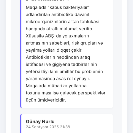
Məqalədə "kabus bakteriyalar"
adlandırılan antibiotikə davamlı
mikroorqanizmlərin artan təhlükəsi
haqqında ətraflı məlumat verilib.
Xüsusilə ABŞ-da yoluxmaların
artmasının səbəbləri, risk qrupları və
yayılma yolları diqqət çəkir.
Antibiotiklərin həddindən artıq
istifadəsi və gigiyena tədbirlərinin
yetərsizliyi kimi amillər bu problemin
yaranmasında əsas rol oynayır.
Məqalədə mübarizə yollarına
toxunulması isə gələcək perspektivlər
üçün ümidvericidir.
Günay Nurlu
24.Sentyabr.2025 21:38