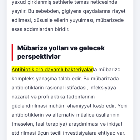
yaxud çirklənmiş səthlərlə təmas nəticəsində
yayılır. Bu səbəbdən, gigiyena qaydalarına riayət
edilməsi, xüsusilə əllərin yuyulması, mübarizədə
əsas addımlardan biridir.
Mübarizə yolları və gələcək
perspektivlər
Antibiotiklərə davamlı bakteriyalar
la mübarizə
kompleks yanaşma tələb edir. Bu mübarizədə
antibiotiklərin rasional istifadəsi, infeksiyaya
nəzarət və profilaktika tədbirlərinin
gücləndirilməsi mühüm əhəmiyyət kəsb edir. Yeni
antibiotiklərin və alternativ müalicə üsullarının
(məsələn, fəal terapiya) araşdırılması və inkişaf
etdirilməsi üçün təcili investisiyalara ehtiyac var.