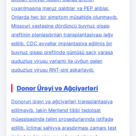
çıxarılmasına məruz qalıblar və PEP alıblar.
Onlarda heç bir simptom müşahidə olunmayıb.
Missouri xəstəsinə dördüncü buynuz qişası
qreftinin planlaşdırılan transplantasiyası ləğv
edilib. CDC əvvəllər implantasiya edilmiş bir
buynuz qişası qreftində gümüşü saçlı yarasa
quduzluq virusu variantı ilə uyğun gələn
quduzluq virusu RNT-sini aşkarlayıb.
Donor Ürəyi və Ağciyərləri
Donorun ürəyi və ağciyərləri transplantasiya
edilməyib, lakin Merilend tibbi tədqiqat
müəssisəsində təlim prosedurlarında istifadə
edilib. İctimai səhiyyə araşdırması zamanı test