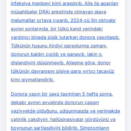
infeksiya mənbəyi kimi araşdırıb. Ailə ilə aparılan
müsahibələr DRAI anketində olmayan əlavə
məlumatlar ortaya çıxarıb. 2024-cü ilin oktyabr
ayının sonlarında, bir tülkü kənd yerindəki
yardımçı binada pişik tutarkən donora yaxınlaşıb.
Tülkünün huşunu itirdiyi qarşıdurma zamanı,
donorun baldırı cızılıb və qanayıb, lakin o,
dişləndiyini düşünməyib. Ailəsinə görə, donor
tülkünün davranışını pişiyə qarşı yırtıcı təcavüz
kimi qiymətləndirib.
Donora yaxın bir şəxs təxminən 5 həftə sonra,
dekabr ayının əvvəlində donorun çaşqın
vəziyyətdə olduğunu, udqunmaqda və yeriməkdə
çətinlik çəkdiyini, hallüsinasiyalar gördüyünü və
boynunun sərtləşdiyini bildirib. Simptomların