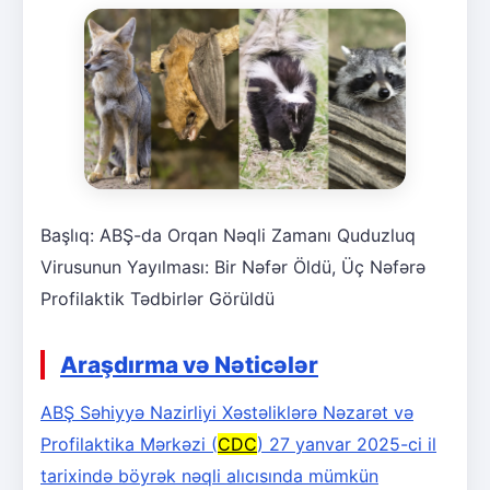
Başlıq: ABŞ-da Orqan Nəqli Zamanı Quduzluq
Virusunun Yayılması: Bir Nəfər Öldü, Üç Nəfərə
Profilaktik Tədbirlər Görüldü
Araşdırma və Nəticələr
ABŞ Səhiyyə Nazirliyi Xəstəliklərə Nəzarət və
Profilaktika Mərkəzi (
CDC
) 27 yanvar 2025-ci il
tarixində böyrək nəqli alıcısında mümkün