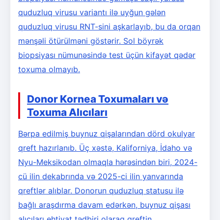
quduzluq virusu variantı ilə uyğun gələn
quduzluq virusu RNT-sini aşkarlayıb, bu da orqan
mənşəli ötürülməni göstərir. Sol böyrək
biopsiyası nümunəsində test üçün kifayət qədər
toxuma olmayıb.
Donor Kornea Toxumaları və
Toxuma Alıcıları
Bərpa edilmiş buynuz qişalarından dörd okulyar
qreft hazırlanıb. Üç xəstə, Kaliforniya, İdaho və
Nyu-Meksikodan olmaqla hərəsindən biri, 2024-
cü ilin dekabrında və 2025-ci ilin yanvarında
qreftlər alıblar. Donorun quduzluq statusu ilə
bağlı araşdırma davam edərkən, buynuz qişası
alıcıları ehtiyat tədbiri olaraq qreftin