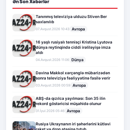
Ən Son Xəbərlər
Tanınmış televiziya ulduzu Stiven Ber
saxlanılıb
Avropa
07.Avqust.2026 10:43
16 yaşlı rusiyalı tennisçi Kristina Lyutova
dünya reytinqində ciddi irəliləyişə imza
atdı
Dünya
04.Avqust.2026 11:06
Davina Makkol xərçənglə mübarizədən
sonra televiziya fəaliyyətinə fasilə verir
Avropa
03.Avqust.2026 00:59
ABŞ-da qızılca yayılması: Son 35 ilin
rekord göstəricisi müşahidə olunur
Avropa
31.İyul.2026 05:46
Rusiya Ukraynanın iri şəhərlərini kütləvi
raket və dron atəşinə tutub