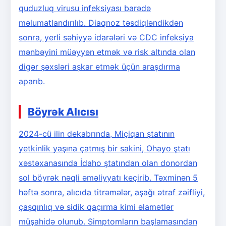
quduzluq virusu infeksiyası barədə
məlumatlandırılıb. Diaqnoz təsdiqləndikdən
sonra, yerli səhiyyə idarələri və CDC infeksiya
mənbəyini müəyyən etmək və risk altında olan
digər şəxsləri aşkar etmək üçün araşdırma
aparıb.
Böyrək Alıcısı
2024-cü ilin dekabrında, Miçiqan ştatının
yetkinlik yaşına çatmış bir sakini, Ohayo ştatı
xəstəxanasında İdaho ştatından olan donordan
sol böyrək nəqli əməliyyatı keçirib. Təxminən 5
həftə sonra, alıcıda titrəmələr, aşağı ətraf zəifliyi,
çaşqınlıq və sidik qaçırma kimi əlamətlər
müşahidə olunub. Simptomların başlamasından