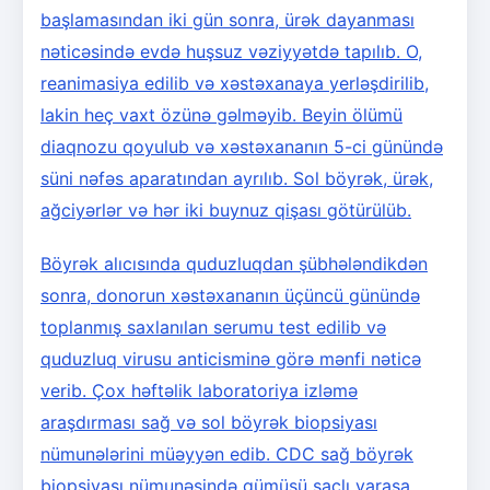
başlamasından iki gün sonra, ürək dayanması
nəticəsində evdə huşsuz vəziyyətdə tapılıb. O,
reanimasiya edilib və xəstəxanaya yerləşdirilib,
lakin heç vaxt özünə gəlməyib. Beyin ölümü
diaqnozu qoyulub və xəstəxananın 5-ci günündə
süni nəfəs aparatından ayrılıb. Sol böyrək, ürək,
ağciyərlər və hər iki buynuz qişası götürülüb.
Böyrək alıcısında quduzluqdan şübhələndikdən
sonra, donorun xəstəxananın üçüncü günündə
toplanmış saxlanılan serumu test edilib və
quduzluq virusu anticisminə görə mənfi nəticə
verib. Çox həftəlik laboratoriya izləmə
araşdırması sağ və sol böyrək biopsiyası
nümunələrini müəyyən edib. CDC sağ böyrək
biopsiyası nümunəsində gümüşü saçlı yarasa