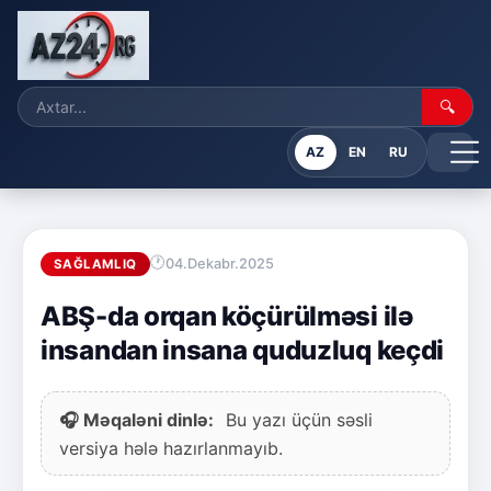
🔍
AZ
EN
RU
04.Dekabr.2025
SAĞLAMLIQ
ABŞ-da orqan köçürülməsi ilə
insandan insana quduzluq keçdi
🎧 Məqaləni dinlə:
Bu yazı üçün səsli
versiya hələ hazırlanmayıb.