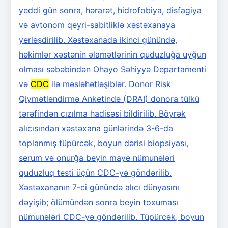
yeddi gün sonra, hərarət, hidrofobiya, disfagiya
və avtonom qeyri-sabitliklə xəstəxanaya
yerləşdirilib. Xəstəxanada ikinci günündə,
həkimlər xəstənin əlamətlərinin quduzluğa uyğun
olması səbəbindən Ohayo Səhiyyə Departamenti
və
CDC
ilə məsləhətləşiblər. Donor Risk
Qiymətləndirmə Anketində (DRAI) donora tülkü
tərəfindən cızılma hadisəsi bildirilib. Böyrək
alıcısından xəstəxana günlərində 3-6-da
toplanmış tüpürcək, boyun dərisi biopsiyası,
serum və onurğa beyin maye nümunələri
quduzluq testi üçün CDC-yə göndərilib.
Xəstəxananın 7-ci günündə alıcı dünyasını
dəyişib; ölümündən sonra beyin toxuması
nümunələri CDC-yə göndərilib. Tüpürcək, boyun