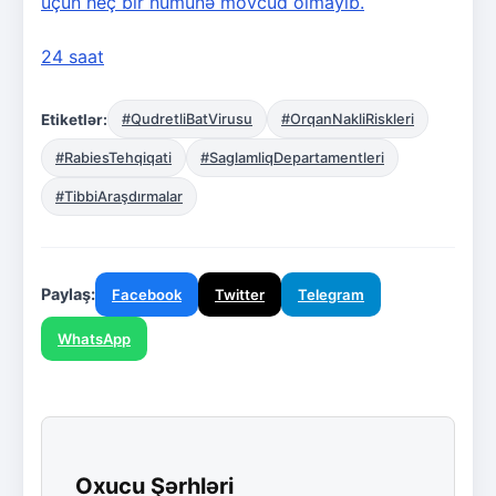
üçün heç bir nümunə mövcud olmayıb.
24 saat
Etiketlər:
#QudretliBatVirusu
#OrqanNakliRiskleri
#RabiesTehqiqati
#SaglamliqDepartamentleri
#TibbiAraşdırmalar
Paylaş:
Facebook
Twitter
Telegram
WhatsApp
Oxucu Şərhləri