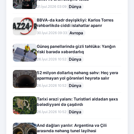
Dünya
31.İyul.2026 03:09
BBVA-da kadr dəyişikliyi: Karlos Torres
rəhbərlikdə ciddi islahatlar aparır
Avropa
30.İyul.2026 09:33
Günəş panellərində gizli təhlükə: Yanğın
riski barədə xəbərdarlıq
Dünya
26.İyul.2026 10:52
52 milyon dollarlıq nəhəng səhv: Heç yerə
aparmayan yol görənləri heyrətə salır
Dünya
26.İyul.2026 10:52
Tarixi ərazi yalanı: Turistləri aldadan şəxs
bələdiyyəni də çaşdırdı
Dünya
26.İyul.2026 10:52
And dağları yarılır: Argentina və Çili
arasında nəhəng tunel layihəsi