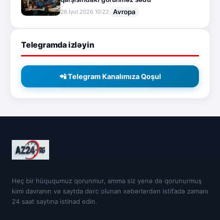
Avropa
26.İyul.2026 10:22
Telegramda izləyin
📲 Telegram Kanalımıza Qoşul
Heç bir hüququmuz qorunmur, amma siz yenə də qorunurmuş
kimi davranın və saytda dərc olunan xəbərlərdən istifadə zamanı
24 saat saytına istinad edin.