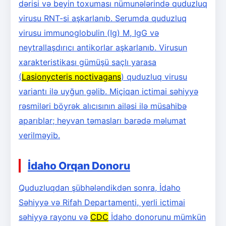
dərisi və beyin toxuması nümunələrində quduzluq
virusu RNT-si aşkarlanıb. Serumda quduzluq
virusu immunoglobulin (Ig) M, IgG və
neytrallaşdırıcı antikorlar aşkarlanıb. Virusun
xarakteristikası gümüşü saçlı yarasa
(
Lasionycteris noctivagans
) quduzluq virusu
variantı ilə uyğun gəlib. Miçiqan ictimai səhiyyə
rəsmiləri böyrək alıcısının ailəsi ilə müsahibə
aparıblar; heyvan təmasları barədə məlumat
verilməyib.
İdaho Orqan Donoru
Quduzluqdan şübhələndikdən sonra, İdaho
Səhiyyə və Rifah Departamenti, yerli ictimai
səhiyyə rayonu və
CDC
İdaho donorunu mümkün