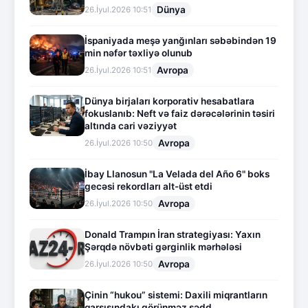
Dünya
26.İyul.2026 10:51
İspaniyada meşə yanğınları səbəbindən 19
min nəfər təxliyə olunub
Avropa
26.İyul.2026 10:51
Dünya birjaları korporativ hesabatlara
fokuslanıb: Neft və faiz dərəcələrinin təsiri
altında cari vəziyyət
Avropa
26.İyul.2026 10:50
İbay Llanosun "La Velada del Año 6" boks
gecəsi rekordları alt-üst etdi
Avropa
26.İyul.2026 10:50
Donald Trampın İran strategiyası: Yaxın
Şərqdə növbəti gərginlik mərhələsi
Avropa
26.İyul.2026 10:50
Çinin “hukou” sistemi: Daxili miqrantların
qarşısındakı görünməz sədd