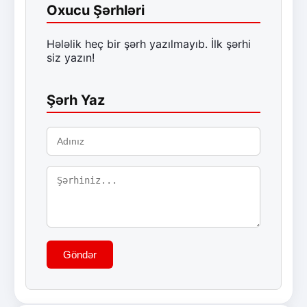
Oxucu Şərhləri
Hələlik heç bir şərh yazılmayıb. İlk şərhi
siz yazın!
Şərh Yaz
Göndər