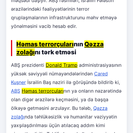
məqsədi daşıyır. ABŞ rəsmiləri, İsrailin Fələstin
ərazilərindəki fəaliyyətlərinin terror
qruplaşmalarının infrastrukturunu məhv etməyə
yönəlməsini vacib hesab edir.
Həmas terrorçuları
nın
Qəzza
zolağı
nı tərk etməsi
ABŞ prezidenti
Donald Tramp
administrasiyasının
yüksək səviyyəli nümayəndələrindən
Cared
Kuşner
İsrailin Baş naziri ilə görüşündə bildirib ki,
ABŞ
Həmas terrorçuları
nın ya onların nəzarətində
olan digər ərazilərə keçməsini, ya da başqa
ölkəyə getməsini arzulayır. Bu tələb,
Qəzza
zolağı
nda təhlükəsizlik və humanitar vəziyyətin
yaxşılaşdırılması üçün atılacaq addım kimi