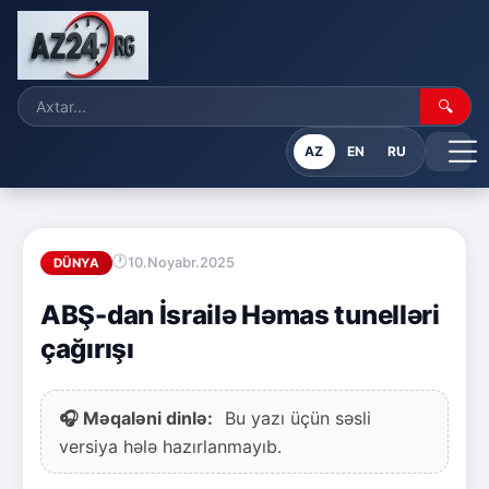
🔍
AZ
EN
RU
10.Noyabr.2025
DÜNYA
ABŞ-dan İsrailə Həmas tunelləri
çağırışı
🎧 Məqaləni dinlə:
Bu yazı üçün səsli
versiya hələ hazırlanmayıb.