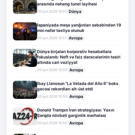
arasında nəhəng tunel layihəsi
Dünya
26.İyul.2026 10:51
İspaniyada meşə yanğınları səbəbindən 19
min nəfər təxliyə olunub
Avropa
26.İyul.2026 10:51
Dünya birjaları korporativ hesabatlara
fokuslanıb: Neft və faiz dərəcələrinin təsiri
altında cari vəziyyət
Avropa
26.İyul.2026 10:50
İbay Llanosun "La Velada del Año 6" boks
gecəsi rekordları alt-üst etdi
Avropa
26.İyul.2026 10:50
Donald Trampın İran strategiyası: Yaxın
Şərqdə növbəti gərginlik mərhələsi
Avropa
26.İyul.2026 10:50