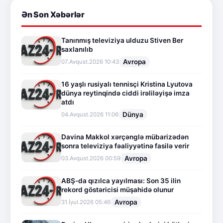
Ən Son Xəbərlər
Tanınmış televiziya ulduzu Stiven Ber
saxlanılıb
Avropa
07.Avqust.2026 10:43
16 yaşlı rusiyalı tennisçi Kristina Lyutova
dünya reytinqində ciddi irəliləyişə imza
atdı
Dünya
04.Avqust.2026 11:06
Davina Makkol xərçənglə mübarizədən
sonra televiziya fəaliyyətinə fasilə verir
Avropa
03.Avqust.2026 00:59
ABŞ-da qızılca yayılması: Son 35 ilin
rekord göstəricisi müşahidə olunur
Avropa
31.İyul.2026 05:46