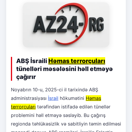
ABŞ İsraili
Həmas terrorçuları
tünelləri məsələsini həll etməyə
çağırır
Noyabrın 10-u, 2025-ci il tarixində ABŞ
administrasiyası
İsrail
hökumətini
Həmas
terrorçuları
tərəfindən istifadə edilən tünellər
problemini həll etməyə səsləyib. Bu çağırış
regionda təhlükəsizlik və sabitliyin təmin edilməsi