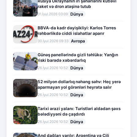
Rusiya Ukraynanın iri şəhərlərini kütləvi
raket və dron atəşinə tutub
Dünya
31.İyul.2026 03:09
BBVA-da kadr dəyişikliyi: Karlos Torres
rəhbərlikdə ciddi islahatlar aparır
Avropa
30.İyul.2026 09:33
Günəş panellərində gizli təhlükə: Yanğın
riski barədə xəbərdarlıq
Dünya
26.İyul.2026 10:52
52 milyon dollarlıq nəhəng səhv: Heç yerə
aparmayan yol görənləri heyrətə salır
Dünya
26.İyul.2026 10:52
Tarixi ərazi yalanı: Turistləri aldadan şəxs
bələdiyyəni də çaşdırdı
Dünya
26.İyul.2026 10:52
And dağları yarılır: Argentina və Çili