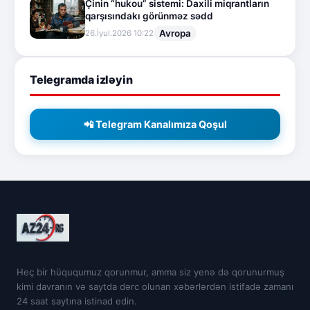
Çinin “hukou” sistemi: Daxili miqrantların
qarşısındakı görünməz sədd
Avropa
26.İyul.2026 10:22
Telegramda izləyin
📲 Telegram Kanalımıza Qoşul
Heç bir hüququmuz qorunmur, amma siz yenə də qorunurmuş
kimi davranın və saytda dərc olunan xəbərlərdən istifadə zamanı
24 saat saytına istinad edin.