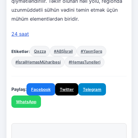
qiymətləndirilir. Təklif olunan həll yolu, regionda
uzunmüddətli sülhün vədini təmin etmək üçün
mühüm elementlərdən biridir.
24 saat
Etiketlər:
Qəzza
#ABŞİsrail
#YaxınŞərq
#İsrailHəmasMüharibəsi
#HəmasTunelləri
Paylaş:
Facebook
Twitter
Telegram
WhatsApp