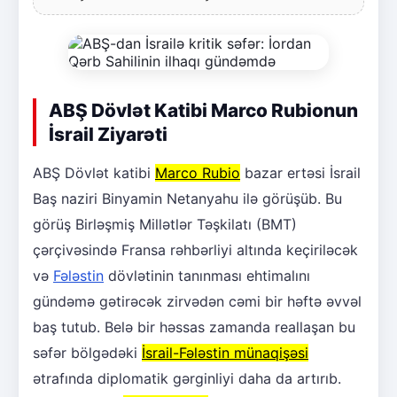
ABŞ Dövlət Katibi Marco Rubionun
İsrail Ziyarəti
ABŞ Dövlət katibi
Marco Rubio
bazar ertəsi İsrail
Baş naziri Binyamin Netanyahu ilə görüşüb. Bu
görüş Birləşmiş Millətlər Təşkilatı (BMT)
çərçivəsində Fransa rəhbərliyi altında keçiriləcək
və
Fələstin
dövlətinin tanınması ehtimalını
gündəmə gətirəcək zirvədən cəmi bir həftə əvvəl
baş tutub. Belə bir həssas zamanda reallaşan bu
səfər bölgədəki
İsrail-Fələstin münaqişəsi
ətrafında diplomatik gərginliyi daha da artırıb.