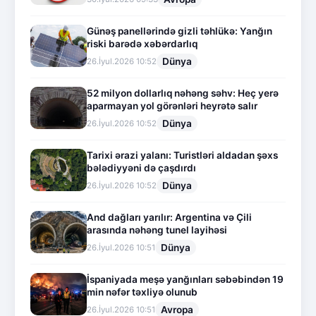
Günəş panellərində gizli təhlükə: Yanğın
riski barədə xəbərdarlıq
Dünya
26.İyul.2026 10:52
52 milyon dollarlıq nəhəng səhv: Heç yerə
aparmayan yol görənləri heyrətə salır
Dünya
26.İyul.2026 10:52
Tarixi ərazi yalanı: Turistləri aldadan şəxs
bələdiyyəni də çaşdırdı
Dünya
26.İyul.2026 10:52
And dağları yarılır: Argentina və Çili
arasında nəhəng tunel layihəsi
Dünya
26.İyul.2026 10:51
İspaniyada meşə yanğınları səbəbindən 19
min nəfər təxliyə olunub
Avropa
26.İyul.2026 10:51