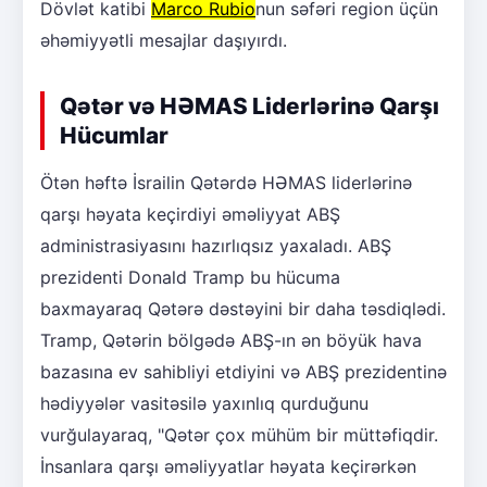
Dövlət katibi
Marco Rubio
nun səfəri region üçün
əhəmiyyətli mesajlar daşıyırdı.
Qətər və HƏMAS Liderlərinə Qarşı
Hücumlar
Ötən həftə İsrailin Qətərdə HƏMAS liderlərinə
qarşı həyata keçirdiyi əməliyyat ABŞ
administrasiyasını hazırlıqsız yaxaladı. ABŞ
prezidenti Donald Tramp bu hücuma
baxmayaraq Qətərə dəstəyini bir daha təsdiqlədi.
Tramp, Qətərin bölgədə ABŞ-ın ən böyük hava
bazasına ev sahibliyi etdiyini və ABŞ prezidentinə
hədiyyələr vasitəsilə yaxınlıq qurduğunu
vurğulayaraq, "Qətər çox mühüm bir müttəfiqdir.
İnsanlara qarşı əməliyyatlar həyata keçirərkən