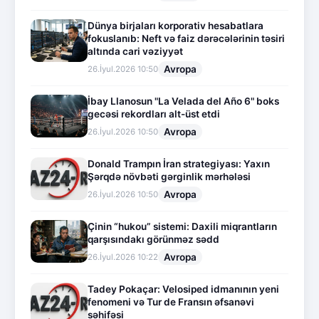
Dünya birjaları korporativ hesabatlara
fokuslanıb: Neft və faiz dərəcələrinin təsiri
altında cari vəziyyət
Avropa
26.İyul.2026 10:50
İbay Llanosun "La Velada del Año 6" boks
gecəsi rekordları alt-üst etdi
Avropa
26.İyul.2026 10:50
Donald Trampın İran strategiyası: Yaxın
Şərqdə növbəti gərginlik mərhələsi
Avropa
26.İyul.2026 10:50
Çinin “hukou” sistemi: Daxili miqrantların
qarşısındakı görünməz sədd
Avropa
26.İyul.2026 10:22
Tadey Pokaçar: Velosiped idmanının yeni
fenomeni və Tur de Fransın əfsanəvi
səhifəsi