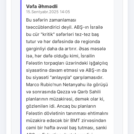
Vəfa Əhmədli
15.Sentyabr.2025 14:05
Bu səfərin zamanlaması
təəccübləndirici deyil. ABŞ-ın İsrailə
bu cür "kritik" səfərləri tez-tez baş
tutur və hər dəfəsində də regionda
gərginliyi daha da artırır. Əsas məsələ
isə, hər dəfə olduğu kimi, İsrailin
Fələstin torpaqları üzərindəki işğalçılıq
siyasətinə davam etməsi və ABŞ-ın da
bu siyasəti "anlayışla" qarşılamasıdır.
Marco Rubio'nun Netanyahu ilə görüşü
və sonrasında Qəzza və Qərb Sahili
planlarının müzakirəsi, demək olar ki,
gözlənilən idi. Ancaq bu planların
Fələstin dövlətinin tanınması ehtimalını
müzakirə edəcək bir BMT zirvəsindən
cəmi bir həftə əvvəl baş tutması, sanki