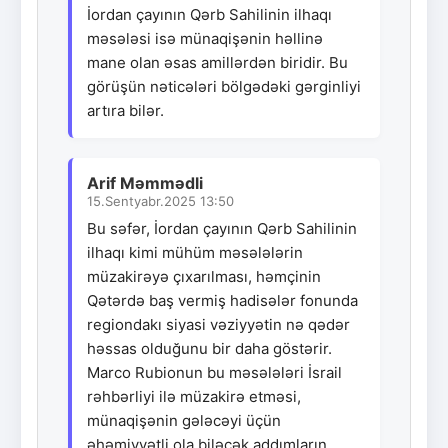
İordan çayının Qərb Sahilinin ilhaqı
məsələsi isə münaqişənin həllinə
mane olan əsas amillərdən biridir. Bu
görüşün nəticələri bölgədəki gərginliyi
artıra bilər.
Arif Məmmədli
15.Sentyabr.2025 13:50
Bu səfər, İordan çayının Qərb Sahilinin
ilhaqı kimi mühüm məsələlərin
müzakirəyə çıxarılması, həmçinin
Qətərdə baş vermiş hadisələr fonunda
regiondakı siyasi vəziyyətin nə qədər
həssas olduğunu bir daha göstərir.
Marco Rubionun bu məsələləri İsrail
rəhbərliyi ilə müzakirə etməsi,
münaqişənin gələcəyi üçün
əhəmiyyətli ola biləcək addımların