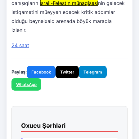
danışıqların
İsrail-Fələstin münaqişəsi
nin gələcək
istiqamətini müəyyən edəcək kritik addımlar
olduğu beynəlxalq arenada böyük maraqla
izlənir.
24 saat
Paylaş:
Facebook
Twitter
Telegram
WhatsApp
Oxucu Şərhləri