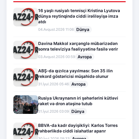
16 yaşlı rusiyalı tennisçi Kristina Lyutova
dünya reytinqində ciddi irəliləyişə imza
atdı
Dünya
04.Avqust.2026 11:06
Davina Makkol xərçənglə mübarizədən
sonra televiziya fəaliyyətinə fasilə verir
Avropa
03.Avqust.2026 00:59
ABŞ-da qızılca yayılması: Son 35 ilin
rekord göstəricisi müşahidə olunur
Avropa
31.İyul.2026 05:46
Rusiya Ukraynanın iri şəhərlərini kütləvi
raket və dron atəşinə tutub
Dünya
31.İyul.2026 03:09
BBVA-da kadr dəyişikliyi: Karlos Torres
rəhbərlikdə ciddi islahatlar aparır
Avropa
30.İyul.2026 09:33