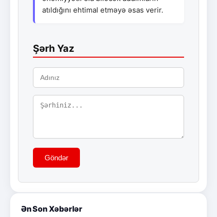
atıldığını ehtimal etməyə əsas verir.
Şərh Yaz
Göndər
Ən Son Xəbərlər