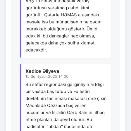
ABŞ-ın Fələstinə dəstək verdiyi
görüntüsü yaratmaq cəhdi kimi
görünür. Qətərlə HƏMAS arasındakı
məsələ isə bu münaqişənin nə qədər
mürəkkəb olduğunu göstərir. Ümid
edək ki, bu danışıqlar heç olmasa,
gələcəkdə daha çox sülhə xidmət
edəcəkdir.
Xədicə Əliyeva
15.Sentyabr.2025 14:00
Bu səfər regiondakı gərginliyin artdığı
bir vaxtda baş tutub və Fələstin
dövlətinin tanınması məsələsi önə çıxır.
Məqalədə Qəzzada baş verən
hücumlar və İsrailin Qərb Sahilini ilhaq
etmə planları da qeyd olunur. Bu
hadisələr, "abdan" ifadəsində də