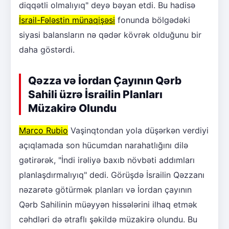
diqqətli olmalıyıq" deyə bəyan etdi. Bu hadisə
İsrail-Fələstin münaqişəsi
fonunda bölgədəki
siyasi balansların nə qədər kövrək olduğunu bir
daha göstərdi.
Qəzza və İordan Çayının Qərb
Sahili üzrə İsrailin Planları
Müzakirə Olundu
Marco Rubio
Vaşinqtondan yola düşərkən verdiyi
açıqlamada son hücumdan narahatlığını dilə
gətirərək, "İndi irəliyə baxıb növbəti addımları
planlaşdırmalıyıq" dedi. Görüşdə İsrailin Qəzzanı
nəzarətə götürmək planları və İordan çayının
Qərb Sahilinin müəyyən hissələrini ilhaq etmək
cəhdləri də ətraflı şəkildə müzakirə olundu. Bu