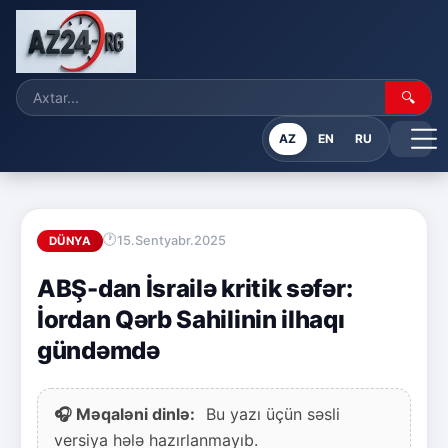
🔍
AZ
EN
RU
15.Sentyabr.2025
DÜNYA
ABŞ-dan İsrailə kritik səfər:
İordan Qərb Sahilinin ilhaqı
gündəmdə
🎧 Məqaləni dinlə:
Bu yazı üçün səsli
versiya hələ hazırlanmayıb.