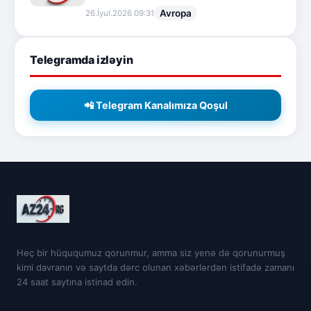
Avropa
26.İyul.2026 09:31
Telegramda izləyin
📲 Telegram Kanalımıza Qoşul
Heç bir hüququmuz qorunmur, amma siz yenə də qorunurmuş
kimi davranın və saytda dərc olunan xəbərlərdən istifadə zamanı
24 saat saytına istinad edin.