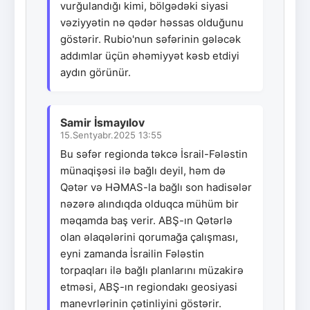
vurğulandığı kimi, bölgədəki siyasi
vəziyyətin nə qədər həssas olduğunu
göstərir. Rubio'nun səfərinin gələcək
addımlar üçün əhəmiyyət kəsb etdiyi
aydın görünür.
Samir İsmayılov
15.Sentyabr.2025 13:55
Bu səfər regionda təkcə İsrail-Fələstin
münaqişəsi ilə bağlı deyil, həm də
Qətər və HƏMAS-la bağlı son hadisələr
nəzərə alındıqda olduqca mühüm bir
məqamda baş verir. ABŞ-ın Qətərlə
olan əlaqələrini qorumağa çalışması,
eyni zamanda İsrailin Fələstin
torpaqları ilə bağlı planlarını müzakirə
etməsi, ABŞ-ın regiondakı geosiyasi
manevrlərinin çətinliyini göstərir.