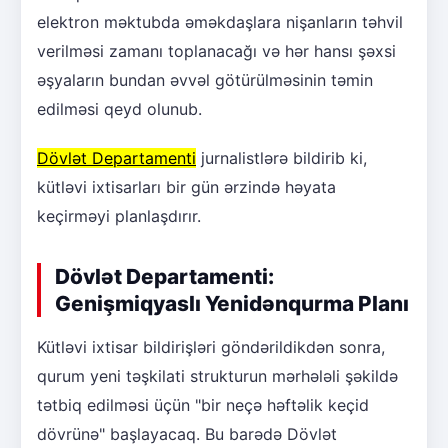
elektron məktubda əməkdaşlara nişanların təhvil
verilməsi zamanı toplanacağı və hər hansı şəxsi
əşyaların bundan əvvəl götürülməsinin təmin
edilməsi qeyd olunub.
Dövlət Departamenti
jurnalistlərə bildirib ki,
kütləvi ixtisarları bir gün ərzində həyata
keçirməyi planlaşdırır.
Dövlət Departamenti:
Genişmiqyaslı Yenidənqurma Planı
Kütləvi ixtisar bildirişləri göndərildikdən sonra,
qurum yeni təşkilati strukturun mərhələli şəkildə
tətbiq edilməsi üçün "bir neçə həftəlik keçid
dövrünə" başlayacaq. Bu barədə Dövlət