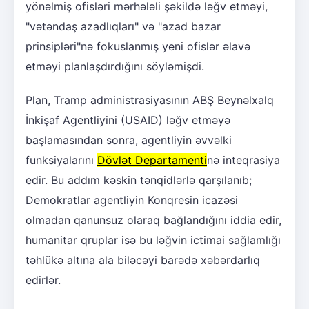
yönəlmiş ofisləri mərhələli şəkildə ləğv etməyi,
"vətəndaş azadlıqları" və "azad bazar
prinsipləri"nə fokuslanmış yeni ofislər əlavə
etməyi planlaşdırdığını söyləmişdi.
Plan, Tramp administrasiyasının ABŞ Beynəlxalq
İnkişaf Agentliyini (USAID) ləğv etməyə
başlamasından sonra, agentliyin əvvəlki
funksiyalarını
Dövlət Departamenti
nə inteqrasiya
edir. Bu addım kəskin tənqidlərlə qarşılanıb;
Demokratlar agentliyin Konqresin icazəsi
olmadan qanunsuz olaraq bağlandığını iddia edir,
humanitar qruplar isə bu ləğvin ictimai sağlamlığı
təhlükə altına ala biləcəyi barədə xəbərdarlıq
edirlər.