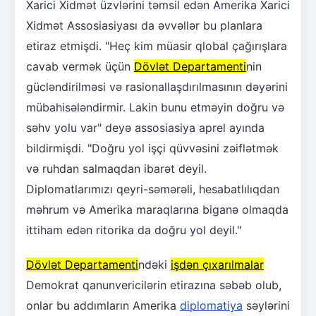
Xarici Xidmət üzvlərini təmsil edən Amerika Xarici
Xidmət Assosiasiyası da əvvəllər bu planlara
etiraz etmişdi. "Heç kim müasir qlobal çağırışlara
cavab vermək üçün
Dövlət Departamenti
nin
gücləndirilməsi və rasionallaşdırılmasının dəyərini
mübahisələndirmir. Lakin bunu etməyin doğru və
səhv yolu var" deyə assosiasiya aprel ayında
bildirmişdi. "Doğru yol işçi qüvvəsini zəiflətmək
və ruhdan salmaqdan ibarət deyil.
Diplomatlarımızı qeyri-səmərəli, hesabatlılıqdan
məhrum və Amerika maraqlarına biganə olmaqda
ittiham edən ritorika da doğru yol deyil."
Dövlət Departamenti
ndəki
işdən çıxarılmalar
Demokrat qanunvericilərin etirazına səbəb olub,
onlar bu addımların Amerika
diplomatiya
səylərini