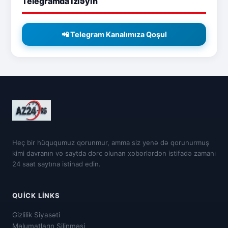
Telegramda izləyin
📲 Telegram Kanalımıza Qoşul
Heç bir hüququmuz qorunmur, amma siz yenə də qorunurmuş
kimi davranın və saytda dərc olunan xəbərlərdən istifadə zamanı
24 saat saytına istinad edin.
QUICK LINKS
Gizlilik Siyasəti
Məlumatların Silinməsi