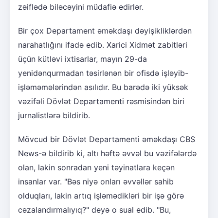
zəiflədə biləcəyini müdafiə edirlər.
Bir çox Departament əməkdaşı dəyişikliklərdən
narahatlığını ifadə edib. Xarici Xidmət zabitləri
üçün kütləvi ixtisarlar, mayın 29-da
yenidənqurmadan təsirlənən bir ofisdə işləyib-
işləməmələrindən asılıdır. Bu barədə iki yüksək
vəzifəli Dövlət Departamenti rəsmisindən biri
jurnalistlərə bildirib.
Mövcud bir Dövlət Departamenti əməkdaşı CBS
News-ə bildirib ki, altı həftə əvvəl bu vəzifələrdə
olan, lakin sonradan yeni təyinatlara keçən
insanlar var. "Bəs niyə onları əvvəllər sahib
olduqları, lakin artıq işləmədikləri bir işə görə
cəzalandırmalıyıq?" deyə o sual edib. "Bu,