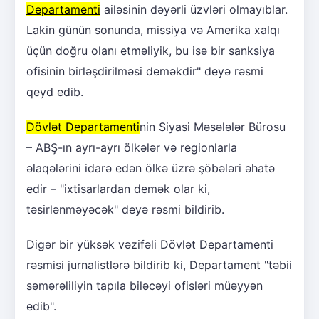
Departamenti
ailəsinin dəyərli üzvləri olmayıblar.
Lakin günün sonunda, missiya və Amerika xalqı
üçün doğru olanı etməliyik, bu isə bir sanksiya
ofisinin birləşdirilməsi deməkdir" deyə rəsmi
qeyd edib.
Dövlət Departamenti
nin Siyasi Məsələlər Bürosu
– ABŞ-ın ayrı-ayrı ölkələr və regionlarla
əlaqələrini idarə edən ölkə üzrə şöbələri əhatə
edir – "ixtisarlardan demək olar ki,
təsirlənməyəcək" deyə rəsmi bildirib.
Digər bir yüksək vəzifəli Dövlət Departamenti
rəsmisi jurnalistlərə bildirib ki, Departament "təbii
səmərəliliyin tapıla biləcəyi ofisləri müəyyən
edib".