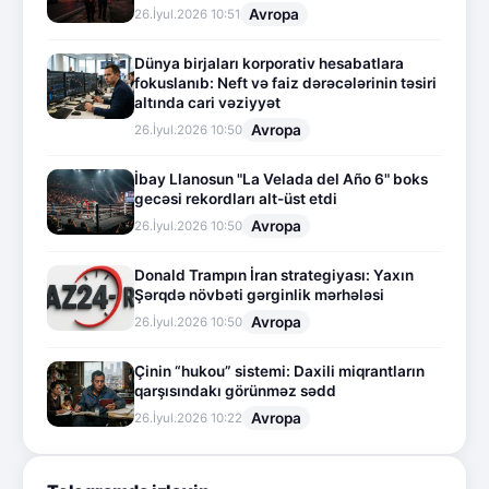
Avropa
26.İyul.2026 10:51
Dünya birjaları korporativ hesabatlara
fokuslanıb: Neft və faiz dərəcələrinin təsiri
altında cari vəziyyət
Avropa
26.İyul.2026 10:50
İbay Llanosun "La Velada del Año 6" boks
gecəsi rekordları alt-üst etdi
Avropa
26.İyul.2026 10:50
Donald Trampın İran strategiyası: Yaxın
Şərqdə növbəti gərginlik mərhələsi
Avropa
26.İyul.2026 10:50
Çinin “hukou” sistemi: Daxili miqrantların
qarşısındakı görünməz sədd
Avropa
26.İyul.2026 10:22