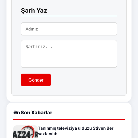
Şərh Yaz
Göndər
Ən Son Xəbərlər
Tanınmış televiziya ulduzu Stiven Ber
saxlanılıb