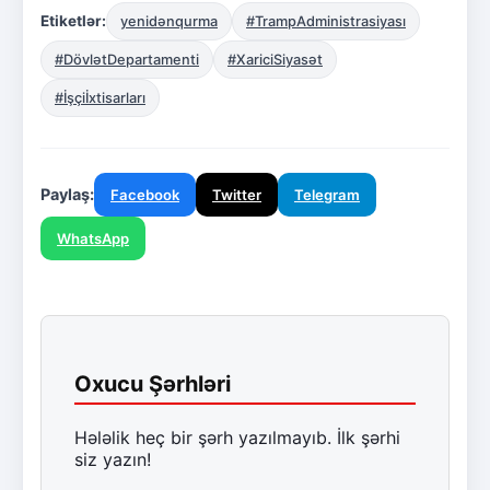
Etiketlər:
yenidənqurma
#TrampAdministrasiyası
#DövlətDepartamenti
#XariciSiyasət
#İşçiİxtisarları
Paylaş:
Facebook
Twitter
Telegram
WhatsApp
Oxucu Şərhləri
Hələlik heç bir şərh yazılmayıb. İlk şərhi
siz yazın!