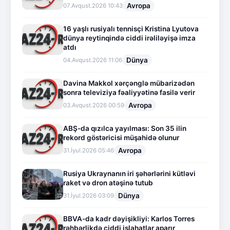
Avropa
07.Avqust.2026 10:43
16 yaşlı rusiyalı tennisçi Kristina Lyutova
dünya reytinqində ciddi irəliləyişə imza
atdı
Dünya
04.Avqust.2026 11:06
Davina Makkol xərçənglə mübarizədən
sonra televiziya fəaliyyətinə fasilə verir
Avropa
03.Avqust.2026 00:59
ABŞ-da qızılca yayılması: Son 35 ilin
rekord göstəricisi müşahidə olunur
Avropa
31.İyul.2026 05:46
Rusiya Ukraynanın iri şəhərlərini kütləvi
raket və dron atəşinə tutub
Dünya
31.İyul.2026 03:09
BBVA-da kadr dəyişikliyi: Karlos Torres
rəhbərlikdə ciddi islahatlar aparır