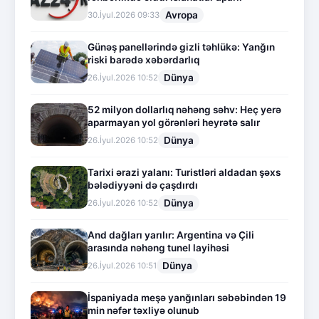
Avropa
30.İyul.2026 09:33
Günəş panellərində gizli təhlükə: Yanğın
riski barədə xəbərdarlıq
Dünya
26.İyul.2026 10:52
52 milyon dollarlıq nəhəng səhv: Heç yerə
aparmayan yol görənləri heyrətə salır
Dünya
26.İyul.2026 10:52
Tarixi ərazi yalanı: Turistləri aldadan şəxs
bələdiyyəni də çaşdırdı
Dünya
26.İyul.2026 10:52
And dağları yarılır: Argentina və Çili
arasında nəhəng tunel layihəsi
Dünya
26.İyul.2026 10:51
İspaniyada meşə yanğınları səbəbindən 19
min nəfər təxliyə olunub