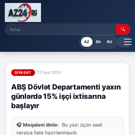
🔍
AZ
EN
RU
11.İyul.2025
SIYASƏT
ABŞ Dövlət Departamenti yaxın
günlərdə 15% işçi ixtisarına
başlayır
🎧 Məqaləni dinlə:
Bu yazı üçün səsli
versiya hələ hazırlanmayıb.