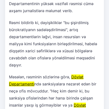
Departamentinin yüksək vəzifəli rəsmisi cümə
axşamı jurnalistlərə məlumat verib.
Rəsmi bildirib ki, dəyişikliklər "bu şişirdilmiş
bürokratiyanın sadələşdirilməsi", artıq
departamentlərin ləğvi, insan resursları və
maliyyə kimi funksiyaların birləşdirilməsi, habelə
diqqətin xarici səfirliklərə və xüsusi bölgələrə
cavabdeh olan ofislərə yönəldilməsi məqsədini
daşıyır.
Məsələn, rəsminin sözlərinə görə,
Dövlət
Departamenti
ndə sanksiyalara nəzarət edən bir
neçə ofis mövcuddur. "Heç kim demir ki, bu
sanksiya ofislərindən hər hansı birində çalışan
insanlar yaxşı iş görməyiblər və ya
Dövlət