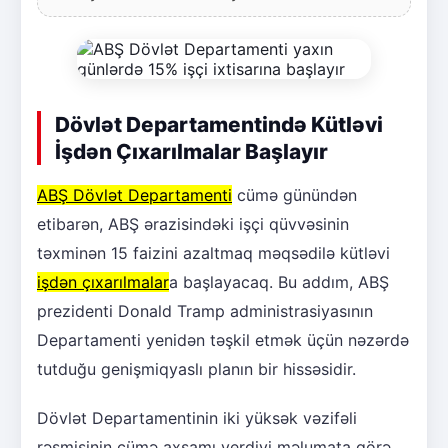
Dövlət Departamentində Kütləvi
İşdən Çıxarılmalar Başlayır
ABŞ Dövlət Departamenti
cümə günündən
etibarən, ABŞ ərazisindəki işçi qüvvəsinin
təxminən 15 faizini azaltmaq məqsədilə kütləvi
işdən çıxarılmalar
a başlayacaq. Bu addım, ABŞ
prezidenti Donald Tramp administrasiyasının
Departamenti yenidən təşkil etmək üçün nəzərdə
tutduğu genişmiqyaslı planın bir hissəsidir.
Dövlət Departamentinin iki yüksək vəzifəli
rəsmisinin cümə axşamı verdiyi məlumata görə,