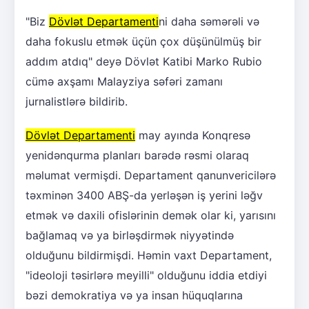
"Biz
Dövlət Departamenti
ni daha səmərəli və
daha fokuslu etmək üçün çox düşünülmüş bir
addım atdıq" deyə Dövlət Katibi Marko Rubio
cümə axşamı Malayziya səfəri zamanı
jurnalistlərə bildirib.
Dövlət Departamenti
may ayında Konqresə
yenidənqurma planları barədə rəsmi olaraq
məlumat vermişdi. Departament qanunvericilərə
təxminən 3400 ABŞ-da yerləşən iş yerini ləğv
etmək və daxili ofislərinin demək olar ki, yarısını
bağlamaq və ya birləşdirmək niyyətində
olduğunu bildirmişdi. Həmin vaxt Departament,
"ideoloji təsirlərə meyilli" olduğunu iddia etdiyi
bəzi demokratiya və ya insan hüquqlarına