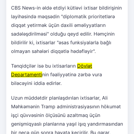
CBS News-in əldə etdiyi kütləvi ixtisar bildirişinin
layihəsində məqsədin "diplomatik prioritetlərə
diqqət yetirmək üçün daxili əməliyyatların
sadələşdirilməsi" olduğu qeyd edilir. Həmçinin
bildirilir ki, ixtisarlar "əsas funksiyalarla bağlı
olmayan sahələri diqqətlə hədəfləyir".
Tənqidçilər isə bu ixtisarların
Dövlət
Departamenti
nin fəaliyyətinə zərbə vura
biləcəyini iddia edirlər.
Uzun müddətdir planlaşdırılan ixtisarlar, Ali
Məhkəmənin Tramp administrasiyasının hökumət
işçi qüvvəsinin ölçüsünü azaltmaq üçün
genişmiqyaslı planlarına yaşıl işıq yandırmasından
bir neçə gün sonra həyata keçirilir. Bu qərar,