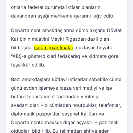
onlarla federal qurumda ixtisar planlarını
dayandıran aşağı məhkəmə qərarını ləğv edib.
Departament əməkdaşlarına cümə axşamı Dövlət
Katibinin müavini Maykl Rigasdan daxil olan
bildirişdə,
işdən çıxarılmalar
la üzləşən heyətə
"ABŞ-a göstərdikləri fədakarlıq və xidmətə görə"
təşəkkür edilib.
Bəzi əməkdaşlara kütləvi ixtisarlar səbəbilə cümə
günü evdən işləməyə icazə verilmədiyi və işə
bütün Departament tərəfindən verilmiş
avadanlıqları – o cümlədən noutbuklar, telefonlar,
diplomatik pasportlar, səyahət kartları və
Departamentə məxsus digər əşyaları – gətirməli
olduqları bildirilib. Bu təlimatları ehtiva edən