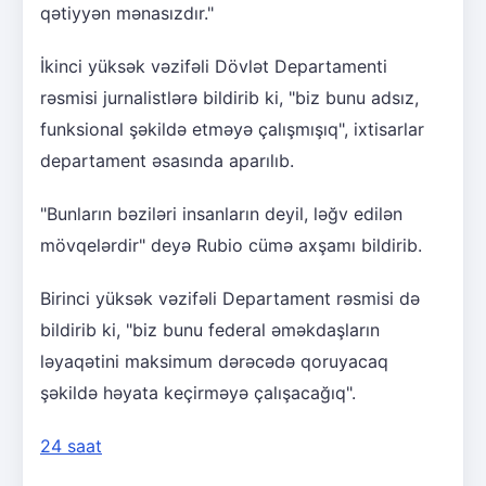
qətiyyən mənasızdır."
İkinci yüksək vəzifəli Dövlət Departamenti
rəsmisi jurnalistlərə bildirib ki, "biz bunu adsız,
funksional şəkildə etməyə çalışmışıq", ixtisarlar
departament əsasında aparılıb.
"Bunların bəziləri insanların deyil, ləğv edilən
mövqelərdir" deyə Rubio cümə axşamı bildirib.
Birinci yüksək vəzifəli Departament rəsmisi də
bildirib ki, "biz bunu federal əməkdaşların
ləyaqətini maksimum dərəcədə qoruyacaq
şəkildə həyata keçirməyə çalışacağıq".
24 saat