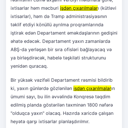
ixtisarlar həm məcburi
işdən çıxarılmalar
ı (kütləvi
ixtisarlar), həm də Tramp administrasiyasının
təklif etdiyi könüllü ayrılma proqramlarında
iştirak edən Departament əməkdaşlarının gedişini
əhatə edəcək. Departament yaxın zamanlarda
ABŞ-da yerləşən bir sıra ofisləri bağlayacaq və
ya birləşdirəcək, habelə təşkilati strukturunu
yenidən quracaq.
Bir yüksək vəzifəli Departament rəsmisi bildirib
ki, yaxın günlərdə gözlənilən
işdən çıxarılmalar
ın
ümumi sayı, bu ilin əvvəlində Konqresə təqdim
edilmiş planda göstərilən təxminən 1800 nəfərə
"olduqca yaxın" olacaq. Hazırda xaricdə çalışan
heyətə qarşı ixtisarlar planlaşdırılmır.