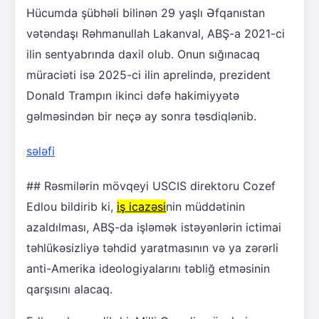
Hücumda şübhəli bilinən 29 yaşlı Əfqanıstan
vətəndaşı Rəhmanullah Lakanval, ABŞ-a 2021-ci
ilin sentyabrında daxil olub. Onun sığınacaq
müraciəti isə 2025-ci ilin aprelində, prezident
Donald Trampın ikinci dəfə hakimiyyətə
gəlməsindən bir neçə ay sonra təsdiqlənib.
sələfi
## Rəsmilərin mövqeyi USCIS direktoru Cozef
Edlou bildirib ki,
iş icazəsi
nin müddətinin
azaldılması, ABŞ-da işləmək istəyənlərin ictimai
təhlükəsizliyə təhdid yaratmasının və ya zərərli
anti-Amerika ideologiyalarını təbliğ etməsinin
qarşısını alacaq.