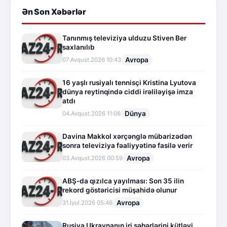
Ən Son Xəbərlər
Tanınmış televiziya ulduzu Stiven Ber
saxlanılıb
Avropa
07.Avqust.2026 10:43
16 yaşlı rusiyalı tennisçi Kristina Lyutova
dünya reytinqində ciddi irəliləyişə imza
atdı
Dünya
04.Avqust.2026 11:06
Davina Makkol xərçənglə mübarizədən
sonra televiziya fəaliyyətinə fasilə verir
Avropa
03.Avqust.2026 00:59
ABŞ-da qızılca yayılması: Son 35 ilin
rekord göstəricisi müşahidə olunur
Avropa
31.İyul.2026 05:46
Rusiya Ukraynanın iri şəhərlərini kütləvi