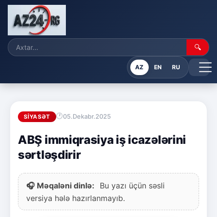
🔍
AZ
EN
RU
05.Dekabr.2025
SIYASƏT
ABŞ immiqrasiya iş icazələrini
sərtləşdirir
🎧 Məqaləni dinlə:
Bu yazı üçün səsli
versiya hələ hazırlanmayıb.