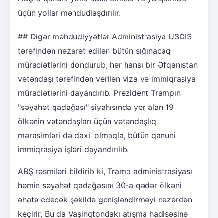
üçün yollar məhdudlaşdırılır.
## Digər məhdudiyyətlər Administrasiya USCIS
tərəfindən nəzarət edilən bütün sığınacaq
müraciətlərini dondurub, hər hansı bir Əfqanıstan
vətəndaşı tərəfindən verilən viza və immiqrasiya
müraciətlərini dayandırıb. Prezident Trampın
"səyahət qadağası" siyahısında yer alan 19
ölkənin vətəndaşları üçün vətəndaşlıq
mərasimləri də daxil olmaqla, bütün qanuni
immiqrasiya işləri dayandırılıb.
ABŞ rəsmiləri bildirib ki, Tramp administrasiyası
həmin səyahət qadağasını 30-a qədər ölkəni
əhatə edəcək şəkildə genişləndirməyi nəzərdən
keçirir. Bu da Vaşinqtondakı atışma hadisəsinə