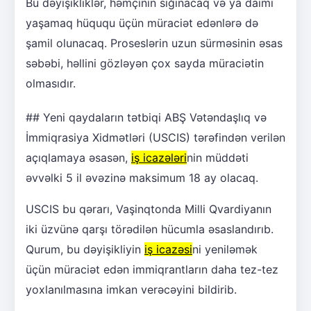
Bu dəyişikliklər, həmçinin sığınacaq və ya daimi
yaşamaq hüququ üçün müraciət edənlərə də
şamil olunacaq. Proseslərin uzun sürməsinin əsas
səbəbi, həllini gözləyən çox sayda müraciətin
olmasıdır.
## Yeni qaydaların tətbiqi ABŞ Vətəndaşlıq və
İmmiqrasiya Xidmətləri (USCIS) tərəfindən verilən
açıqlamaya əsasən,
iş icazələri
nin müddəti
əvvəlki 5 il əvəzinə maksimum 18 ay olacaq.
USCIS bu qərarı, Vaşinqtonda Milli Qvardiyanın
iki üzvünə qarşı törədilən hücumla əsaslandırıb.
Qurum, bu dəyişikliyin
iş icazəsi
ni yeniləmək
üçün müraciət edən immiqrantların daha tez-tez
yoxlanılmasına imkan verəcəyini bildirib.