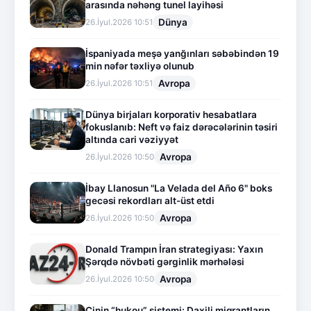
arasında nəhəng tunel layihəsi
Dünya
26.İyul.2026 10:51
İspaniyada meşə yanğınları səbəbindən 19
min nəfər təxliyə olunub
Avropa
26.İyul.2026 10:51
Dünya birjaları korporativ hesabatlara
fokuslanıb: Neft və faiz dərəcələrinin təsiri
altında cari vəziyyət
Avropa
26.İyul.2026 10:50
İbay Llanosun "La Velada del Año 6" boks
gecəsi rekordları alt-üst etdi
Avropa
26.İyul.2026 10:50
Donald Trampın İran strategiyası: Yaxın
Şərqdə növbəti gərginlik mərhələsi
Avropa
26.İyul.2026 10:50
Çinin “hukou” sistemi: Daxili miqrantların