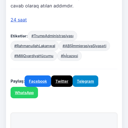
cavab olaraq atılan addımdır.
24 saat
Etiketlər:
#TrumpAdministrasiyası
#RahmanullahLakanwal
#ABŞİmmiqrasiyaSiyasəti
#MilliQvardiyaHücumu
#İşİcazəsi
Paylaş:
Facebook
Twitter
Telegram
WhatsApp