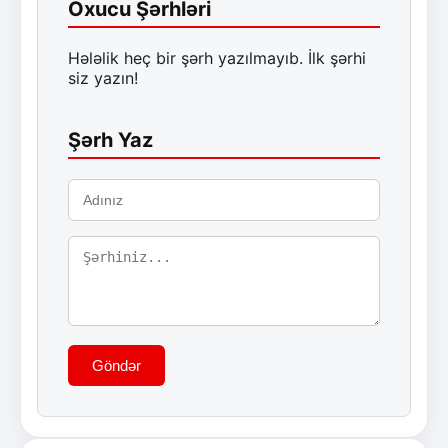
Oxucu Şərhləri
Hələlik heç bir şərh yazılmayıb. İlk şərhi
siz yazın!
Şərh Yaz
Göndər