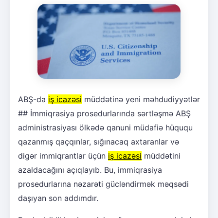
ABŞ-da
iş icazəsi
müddətinə yeni məhdudiyyətlər
## İmmiqrasiya prosedurlarında sərtləşmə ABŞ
administrasiyası ölkədə qanuni müdafiə hüququ
qazanmış qaçqınlar, sığınacaq axtaranlar və
digər immiqrantlar üçün
iş icazəsi
müddətini
azaldacağını açıqlayıb. Bu, immiqrasiya
prosedurlarına nəzarəti gücləndirmək məqsədi
daşıyan son addımdır.