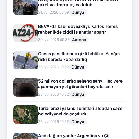
raket və dron atəşinə tutub
Dünya
31.İyul.2026 03:09
BBVA-da kadr dəyişikliyi: Karlos Torres
rəhbərlikdə ciddi islahatlar aparır
Avropa
30.İyul.2026 09:33
Günəş panellərində gizli təhlükə: Yanğın
riski barədə xəbərdarlıq
Dünya
26.İyul.2026 10:52
52 milyon dollarlıq nəhəng səhv: Heç yerə
aparmayan yol görənləri heyrətə salır
Dünya
26.İyul.2026 10:52
Tarixi ərazi yalanı: Turistləri aldadan şəxs
bələdiyyəni də çaşdırdı
Dünya
26.İyul.2026 10:52
And dağları yarılır: Argentina və Çili