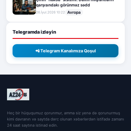
qarşısındakı görünməz sədd
Avropa
26.İyul.2026 10:22
Telegramda izləyin
📲 Telegram Kanalımıza Qoşul
Heç bir hüququmuz qorunmur, amma siz yenə də qorunurmuş
kimi davranın və saytda dərc olunan xəbərlərdən istifadə zamanı
24 saat saytına istinad edin.