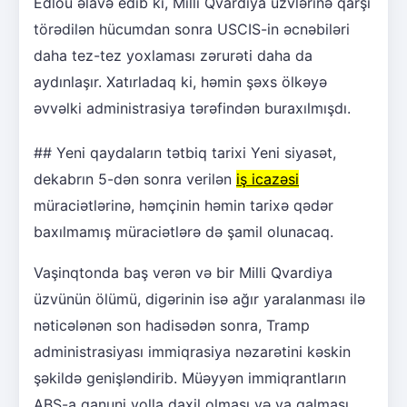
Edlou əlavə edib ki, Milli Qvardiya üzvlərinə qarşı
törədilən hücumdan sonra USCIS-in əcnəbiləri
daha tez-tez yoxlaması zərurəti daha da
aydınlaşır. Xatırladaq ki, həmin şəxs ölkəyə
əvvəlki administrasiya tərəfindən buraxılmışdı.
## Yeni qaydaların tətbiq tarixi Yeni siyasət,
dekabrın 5-dən sonra verilən
iş icazəsi
müraciətlərinə, həmçinin həmin tarixə qədər
baxılmamış müraciətlərə də şamil olunacaq.
Vaşinqtonda baş verən və bir Milli Qvardiya
üzvünün ölümü, digərinin isə ağır yaralanması ilə
nəticələnən son hadisədən sonra, Tramp
administrasiyası immiqrasiya nəzarətini kəskin
şəkildə genişləndirib. Müəyyən immiqrantların
ABŞ-a qanuni yolla daxil olması və ya qalması