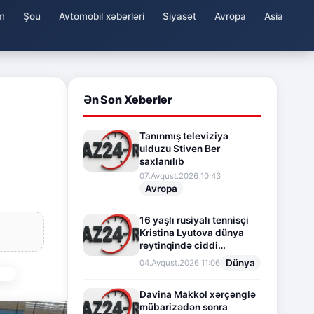
m
Şou
Avtomobil xəbərləri
Siyasət
Avropa
Asia
Ən Son Xəbərlər
Tanınmış televiziya
ulduzu Stiven Ber
saxlanılıb
07.Avqust.2026 10:43
Avropa
16 yaşlı rusiyalı tennisçi
Kristina Lyutova dünya
reytinqində ciddi
irəliləyişə imza atdı
Dünya
04.Avqust.2026 11:06
Davina Makkol xərçənglə
mübarizədən sonra