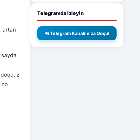
Telegramda izləyin
, artan
📲 Telegram Kanalımıza Qoşul
z sayda
ın doqquz
zinə