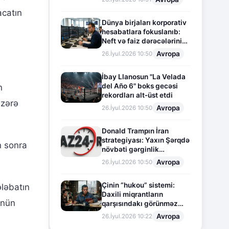
acatın
Dünya birjaları korporativ
hesabatlara fokuslanıb:
Neft və faiz dərəcələrinin
təsiri altında cari vəziyyət
Avropa
26.İyul.2026 10:50
İbay Llanosun "La Velada
del Año 6" boks gecəsi
n
rekordları alt-üst etdi
əzərə
Avropa
26.İyul.2026 10:50
Donald Trampın İran
strategiyası: Yaxın Şərqdə
n sonra
növbəti gərginlik
mərhələsi
Avropa
26.İyul.2026 10:50
Çinin “hukou” sistemi:
ələbatın
Daxili miqrantların
ünün
qarşısındakı görünməz
sədd
Avropa
26.İyul.2026 10:22