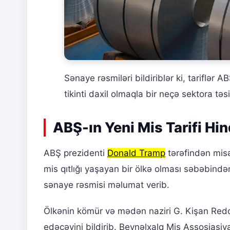
Sənaye rəsmiləri bildiriblər ki, tariflər 
tikinti daxil olmaqla bir neçə sektora təsi
ABŞ-ın Yeni Mis Tarifi Hi
ABŞ prezidenti
Donald Tramp
tərəfindən misə 
mis qıtlığı yaşayan bir ölkə olması səbəbind
sənaye rəsmisi məlumat verib.
Ölkənin kömür və mədən naziri G. Kişan Reddi
edəcəyini bildirib. Beynəlxalq Mis Assosiasiy