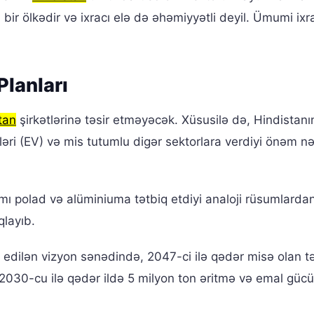
 bir ölkədir və ixracı elə də əhəmiyyətli deyil. Ümumi ixr
Planları
tan
şirkətlərinə təsir etməyəcək. Xüsusilə də, Hindistanı
tələri (EV) və mis tutumlu digər sektorlara verdiyi önəm n
 polad və alüminiuma tətbiq etdiyi analoji rüsumlarda
qlayıb.
edilən vizyon sənədində, 2047-ci ilə qədər misə olan t
, 2030-cu ilə qədər ildə 5 milyon ton əritmə və emal güc