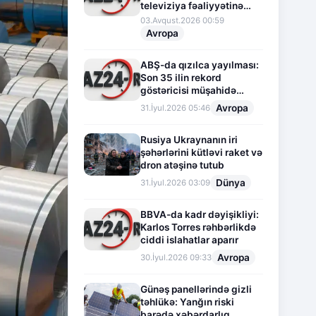
televiziya fəaliyyətinə
fasilə verir
03.Avqust.2026 00:59
Avropa
ABŞ-da qızılca yayılması:
Son 35 ilin rekord
göstəricisi müşahidə
olunur
Avropa
31.İyul.2026 05:46
Rusiya Ukraynanın iri
şəhərlərini kütləvi raket və
dron atəşinə tutub
Dünya
31.İyul.2026 03:09
BBVA-da kadr dəyişikliyi:
Karlos Torres rəhbərlikdə
ciddi islahatlar aparır
Avropa
30.İyul.2026 09:33
Günəş panellərində gizli
təhlükə: Yanğın riski
barədə xəbərdarlıq