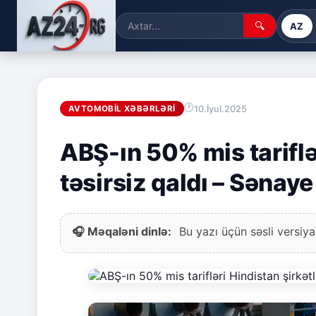
🔍
AZ
10.İyul.2025
AVTOMOBIL XƏBƏRLƏRI
ABŞ-ın 50% mis tariflə
təsirsiz qaldı – Sənaye
🎧 Məqaləni dinlə:
Bu yazı üçün səsli versiya