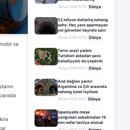
Dünya
26.İyul.2026 10:52
52 milyon dollarlıq nəhəng
səhv: Heç yerə aparmayan
yol görənləri heyrətə salır
Dünya
26.İyul.2026 10:52
omobil və
Tarixi ərazi yalanı:
Turistləri aldadan şəxs
bələdiyyəni də çaşdırdı
Dünya
26.İyul.2026 10:52
And dağları yarılır:
istanın
Argentina və Çili arasında
nəhəng tunel layihəsi
 barədə
Dünya
26.İyul.2026 10:51
İspaniyada meşə
yanğınları səbəbindən 19
kirə
min nəfər təxliyə olunub
kar
Avropa
26.İyul.2026 10:51