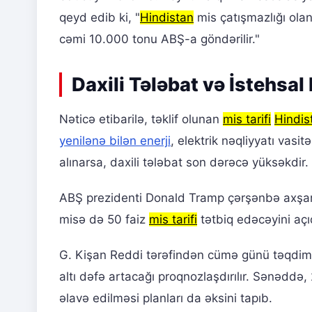
qeyd edib ki, "
Hindistan
mis çatışmazlığı olan
cəmi 10.000 tonu ABŞ-a göndərilir."
Daxili Tələbat və İstehsal 
Nəticə etibarilə, təklif olunan
mis tarifi
Hindis
yenilənə bilən enerji
, elektrik nəqliyyatı vasi
alınarsa, daxili tələbat son dərəcə yüksəkdir.
ABŞ prezidenti Donald Tramp çərşənbə axşamı
misə də 50 faiz
mis tarifi
tətbiq edəcəyini açı
G. Kişan Reddi tərəfindən cümə günü təqdim 
altı dəfə artacağı proqnozlaşdırılır. Sənəddə
əlavə edilməsi planları da əksini tapıb.