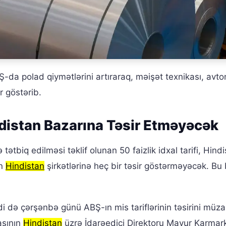
ABŞ-da polad qiymətlərini artıraraq, məişət texnikası, avt
r göstərib.
ndistan Bazarına Təsir Etməyəcək
tətbiq edilməsi təklif olunan 50 faizlik idxal tarifi, Hind
ən
Hindistan
şirkətlərinə heç bir təsir göstərməyəcək. Bu
 də çərşənbə günü ABŞ-ın mis tariflərinin təsirini müza
asının
Hindistan
üzrə İdarəedici Direktoru Mayur Karmar