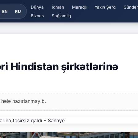
Dünya
İdman
Maraqlı
Yaxın Şərq
Gündə
EN
RU
Biznes
Sağlamlıq
ri Hindistan şirkətlərinə
 hələ hazırlanmayıb.