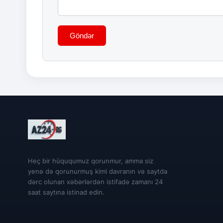
Göndər
Heç bir hüququmuz qorunmur, amma siz
yenə də qorunurmuş kimi davranın və saytda
dərc olunan xəbərlərdən istifadə zamanı 24
saat saytına istinad edin.