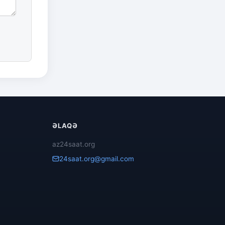
ƏLAQƏ
az24saat.org
24saat.org@gmail.com