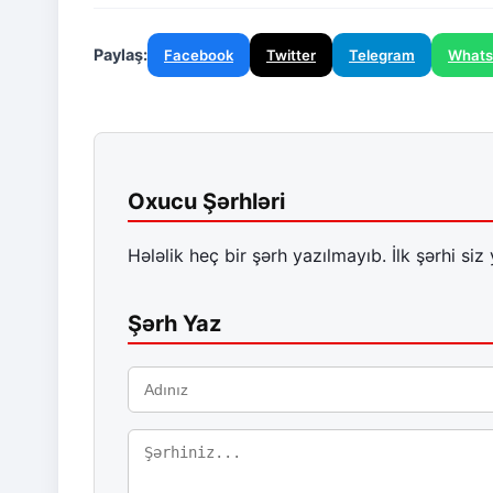
Paylaş:
Facebook
Twitter
Telegram
What
Oxucu Şərhləri
Hələlik heç bir şərh yazılmayıb. İlk şərhi siz 
Şərh Yaz