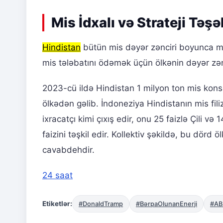
Mis İdxalı və Strateji Təş
Hindistan
bütün mis dəyər zənciri boyunca mis 
mis tələbatını ödəmək üçün ölkənin dəyər zənc
2023-cü ildə Hindistan 1 milyon ton mis konsen
ölkədən gəlib. İndoneziya Hindistanın mis fili
ixracatçı kimi çıxış edir, onu 25 faizlə Çili v
faizini təşkil edir. Kollektiv şəkildə, bu dörd
cavabdehdir.
24 saat
Etiketlər:
#DonaldTramp
#BərpaOlunanEnerji
#ABŞ