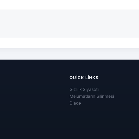
QUICK LINKS
Gizlilik Siyasəti
Məlumatların Silinməsi
Əlaqə