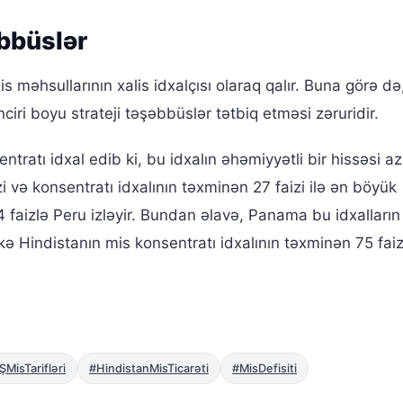
əbbüslər
məhsullarının xalis idxalçısı olaraq qalır. Buna görə də
iri boyu strateji təşəbbüslər tətbiq etməsi zəruridir.
tratı idxal edib ki, bu idxalın əhəmiyyətli bir hissəsi a
zi və konsentratı idxalının təxminən 27 faizi ilə ən böyük
ə 14 faizlə Peru izləyir. Bundan əlavə, Panama bu idxallar
 ölkə Hindistanın mis konsentratı idxalının təxminən 75 fai
MisTarifləri
#HindistanMisTicarəti
#MisDefisiti