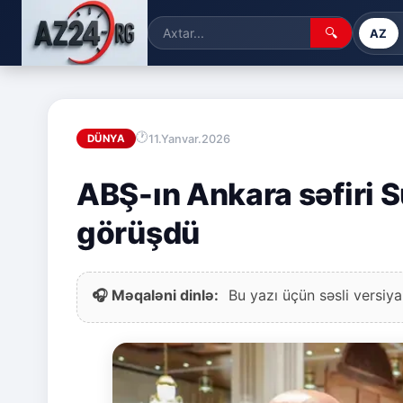
🔍
AZ
11.Yanvar.2026
DÜNYA
ABŞ-ın Ankara səfiri S
görüşdü
🎧 Məqaləni dinlə:
Bu yazı üçün səsli versiya