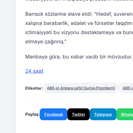
Barrack sözlərinə əlavə etdi: "Hədəf, suveren,
xalqına bərabərlik, ədalət və fürsətlər təqdim
ictimaiyyəti bu vizyonu dəstəkləməyə və bun
etməyə çağırırıq."
Mənbəyə görə, bu xəbər vacib bir mövzudur. B
24 saat
Etiketlər:
ABŞ-ın Ankara səfiri Suriya Prezidenti
ABŞ-ı
Paylaş:
Facebook
Twitter
Telegram
What