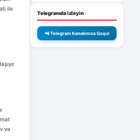
i ilə
Telegramda izləyin
📲 Telegram Kanalımıza Qoşul
daşıyır
ı
rmət
iv və