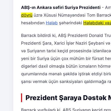
ABŞ-ın Ankara səfiri Suriya Prezidenti
- Ame
dövrü
üzrə Xüsusi Nümayəndəsi Tom Barrack, 
hesabından
Hələb
şəhərindəki
Hələbdəki vəz
Barrack bildirdi ki, ABŞ Prezidenti Donald 
Prezidenti Şara, Xarici İşlər Naziri Şeybani v
və Suriyanın tarixi keçid prosesində izlənil
yeni bir Suriya üçün çox mühüm bir fürsət hesa
digərləri daxil olmaqla bütün icmaların hörmə
qurumlarında mənalı şəkildə iştirak etdiyi birl
şansı vermək üçün sanksiyaları qaldırmağa ra
Prezident Şaraya Dəstək 
Barrack vurğuladı ki, ABŞ Suriyanın keçid pro