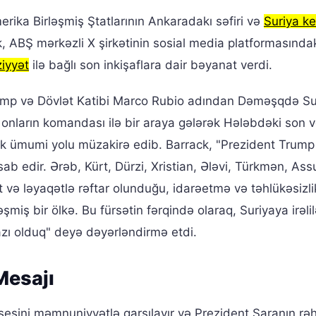
rika Birləşmiş Ştatlarının Ankaradakı səfiri və
Suriya ke
ABŞ mərkəzli X şirkətinin sosial media platformasında
iyyət
ilə bağlı son inkişaflara dair bəyanat verdi.
Trump və Dövlət Katibi Marco Rubio adından Dəməşqdə Su
ə onların komandası ilə bir araya gələrək Hələbdəki son v
əcək ümumi yolu müzakirə edib. Barrack, "Prezident Trump
b edir. Ərəb, Kürt, Dürzi, Xristian, Ələvi, Türkmən, Assu
t və ləyaqətlə rəftar olunduğu, idarəetmə və təhlükəsizli
əşmiş bir ölkə. Bu fürsətin fərqində olaraq, Suriyaya irəl
zı olduq" deyə dəyərləndirmə etdi.
Mesajı
sesini məmnuniyyətlə qarşılayır və Prezident Şaranın rəh