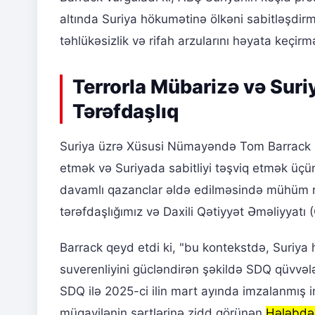
altında Suriya hökumətinə ölkəni sabitləşdirm
təhlükəsizlik və rifah arzularını həyata keçir
Terrorla Mübarizə və Suri
Tərəfdaşlıq
Suriya üzrə Xüsusi Nümayəndə Tom Barrack s
etmək və Suriyada sabitliyi təşviq etmək üçün
davamlı qazanclar əldə edilməsində mühüm ro
tərəfdaşlığımız və Daxili Qətiyyət Əməliyyatı (
Barrack qeyd etdi ki, "bu kontekstdə, Suriya h
suverenliyini gücləndirən şəkildə SDQ qüvvələ
SDQ ilə 2025-ci ilin mart ayında imzalanmış i
müqavilənin şərtlərinə zidd görünən
Hələbdək