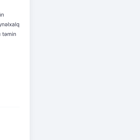
ün
ynəlxalq
ı təmin