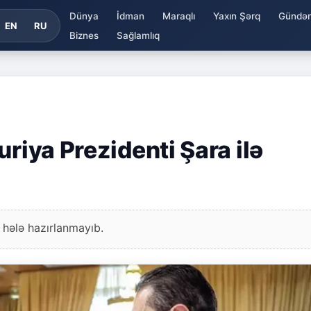
Dünya
İdman
Maraqlı
Yaxın Şərq
Gündə
EN
RU
Biznes
Sağlamlıq
uriya Prezidenti Şara ilə
 hələ hazırlanmayıb.