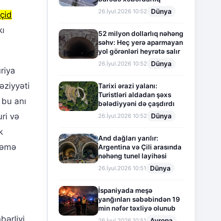
Dünya
26.İyul.2026 10:52
çid
kı
52 milyon dollarlıq nəhəng
səhv: Heç yerə aparmayan
yol görənləri heyrətə salır
Dünya
26.İyul.2026 10:52
riya
əziyyəti
Tarixi ərazi yalanı:
Turistləri aldadan şəxs
 bu anı
bələdiyyəni də çaşdırdı
ri və
Dünya
26.İyul.2026 10:52
k
And dağları yarılır:
iləmə
Argentina və Çili arasında
nəhəng tunel layihəsi
Dünya
26.İyul.2026 10:51
İspaniyada meşə
yanğınları səbəbindən 19
min nəfər təxliyə olunub
bərliyi
Avropa
26.İyul.2026 10:51