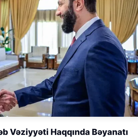
b Vəziyyəti Haqqında Bəyanatı