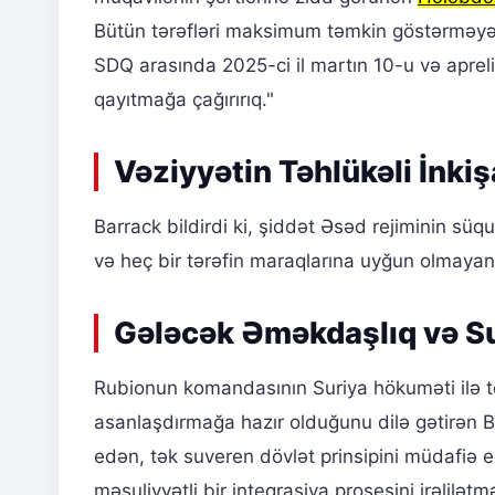
Bütün tərəfləri maksimum təmkin göstərməyə,
SDQ arasında 2025-ci il martın 10-u və aprel
qayıtmağa çağırırıq."
Vəziyyətin Təhlükəli İnkiş
Barrack bildirdi ki, şiddət Əsəd rejiminin süqu
və heç bir tərəfin maraqlarına uyğun olmayan 
Gələcək Əməkdaşlıq və Su
Rubionun komandasının Suriya hökuməti ilə t
asanlaşdırmağa hazır olduğunu dilə gətirən B
edən, tək suveren dövlət prinsipini müdafiə ed
məsuliyyətli bir inteqrasiya prosesini irəlilətm