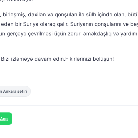
 birləşmiş, daxilən və qonşuları ilə sülh içində olan, büt
 edən bir Suriya olaraq qalır. Suriyanın qonşularını və be
un gerçəyə çevrilməsi üçün zəruri əməkdaşlıq və yardım
izi izləməyə davam edin.Fikirlərinizi bölüşün!
n Ankara səfiri
sApp