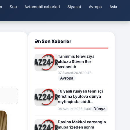
m
Şou
Avtomobil xəbərləri
Siyasət
Avropa
Asia
Ən Son Xəbərlər
Tanınmış televiziya
ulduzu Stiven Ber
saxlanılıb
07.Avqust.2026 10:43
Avropa
16 yaşlı rusiyalı tennisçi
Kristina Lyutova dünya
reytinqində ciddi
irəliləyişə imza atdı
Dünya
04.Avqust.2026 11:06
Davina Makkol xərçənglə
mübarizədən sonra