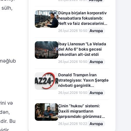
 sülh,
Dünya birjaları korporativ
hesabatlara fokuslanıb:
Neft və faiz dərəcələrinin
təsiri altında cari vəziyyət
Avropa
26.İyul.2026 10:50
İbay Llanosun "La Velada
del Año 6" boks gecəsi
rekordları alt-üst etdi
 məğlub
Avropa
26.İyul.2026 10:50
Donald Trampın İran
strategiyası: Yaxın Şərqdə
növbəti gərginlik
mərhələsi
Avropa
26.İyul.2026 10:50
ini və
Çinin “hukou” sistemi:
Daxili miqrantların
edən,
qarşısındakı görünməz
dir. Bu
sədd
Avropa
26.İyul.2026 10:22
idir.