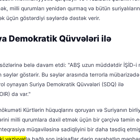
ək, milli qurumları yenidən qurmaq və bütün suriyalıların
mək üçün göstərdiyi səylərdə dəstək verir.
ya Demokratik Qüvvələri ilə
özlərinə belə davam etdi: "ABŞ uzun müddətdir İŞİD-i
 səylər göstərir. Bu səylər arasında terrorla mübarizədə
l oynayan Suriya Demokratik Qüvvələri (SDQ) ilə
OIR) da var."
ökuməti Kürtlərin hüquqlarını qoruyan və Suriyanın birliy
rini milli qurumlara daxil etmək üçün bir çərçivə təmin 
nteqrasiya müqaviləsinə sadiqliyini bir daha təsdiq etmiş
i vəziyyət
lə bağlı son inkişaflar dərin narahatlıq mənbəy