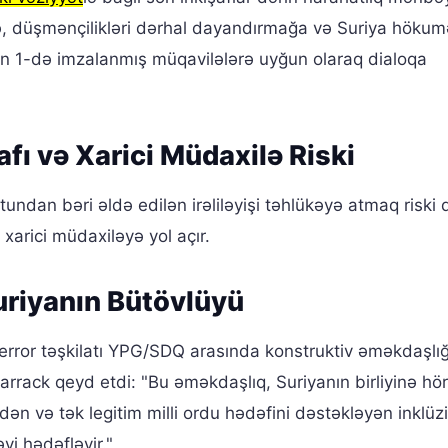
 düşmənçilikləri dərhal dayandırmağa və Suriya hökumət
in 1-də imzalanmış müqavilələrə uyğun olaraq dialoqa
afı və Xarici Müdaxilə Riski
tundan bəri əldə edilən irəliləyişi təhlükəyə atmaq riski 
xarici müdaxiləyə yol açır.
riyanın Bütövlüyü
error təşkilatı YPG/SDQ arasında konstruktiv əməkdaşlığ
arrack qeyd etdi: "Bu əməkdaşlıq, Suriyanın birliyinə hö
ən və tək legitim milli ordu hədəfini dəstəkləyən inklüz
əyi hədəfləyir."