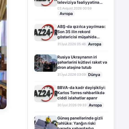
televiziya fəaliyyətinə
fasilə verir
03.Avqust.2026 00:59
Avropa
ABŞ-da qızılca yayılması:
Son 35 ilin rekord
göstəricisi müşahidə
olunur
Avropa
31.İyul.2026 05:46
Rusiya Ukraynanın iri
şəhərlərini kütləvi raket və
dron atəşinə tutub
Dünya
31.İyul.2026 03:09
BBVA-da kadr dəyişikliyi:
Karlos Torres rəhbərlikdə
ciddi islahatlar aparır
Avropa
30.İyul.2026 09:33
Günəş panellərində gizli
təhlükə: Yanğın riski
barədə xəbərdarlıq