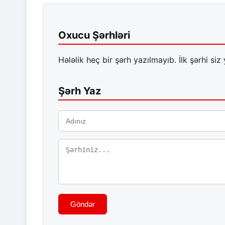
Oxucu Şərhləri
Hələlik heç bir şərh yazılmayıb. İlk şərhi siz 
Şərh Yaz
Göndər