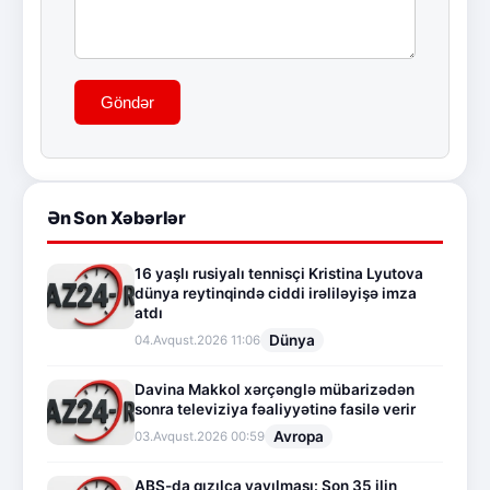
Göndər
Ən Son Xəbərlər
16 yaşlı rusiyalı tennisçi Kristina Lyutova
dünya reytinqində ciddi irəliləyişə imza
atdı
Dünya
04.Avqust.2026 11:06
Davina Makkol xərçənglə mübarizədən
sonra televiziya fəaliyyətinə fasilə verir
Avropa
03.Avqust.2026 00:59
ABŞ-da qızılca yayılması: Son 35 ilin