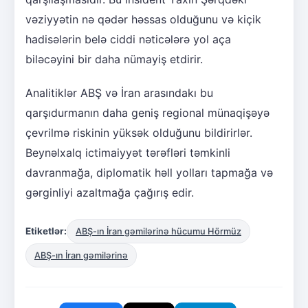
vəziyyətin nə qədər həssas olduğunu və kiçik
hadisələrin belə ciddi nəticələrə yol aça
biləcəyini bir daha nümayiş etdirir.
Analitiklər ABŞ və İran arasındakı bu
qarşıdurmanın daha geniş regional münaqişəyə
çevrilmə riskinin yüksək olduğunu bildirirlər.
Beynəlxalq ictimaiyyət tərəfləri təmkinli
davranmağa, diplomatik həll yolları tapmağa və
gərginliyi azaltmağa çağırış edir.
Etiketlər:
ABŞ-ın İran gəmilərinə hücumu Hörmüz
ABŞ-ın İran gəmilərinə