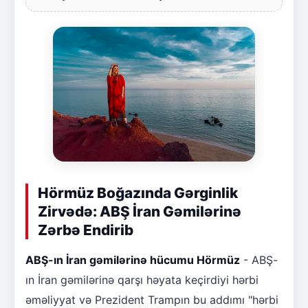
Hörmüz Boğazında Gərginlik
Zirvədə: ABŞ İran Gəmilərinə
Zərbə Endirib
ABŞ-ın İran gəmilərinə hücumu Hörmüz
- ABŞ-
ın İran gəmilərinə qarşı həyata keçirdiyi hərbi
əməliyyat və Prezident Trampın bu addımı "hərbi