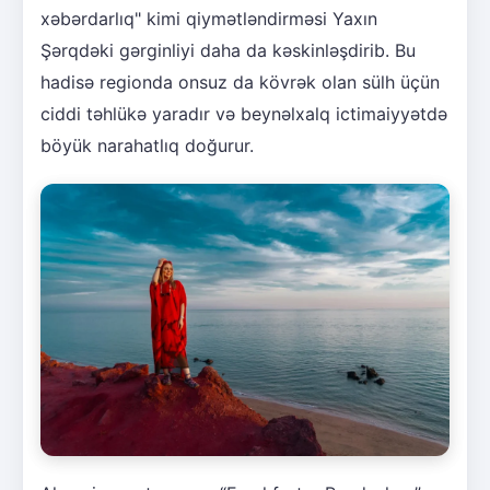
xəbərdarlıq" kimi qiymətləndirməsi Yaxın
Şərqdəki gərginliyi daha da kəskinləşdirib. Bu
hadisə regionda onsuz da kövrək olan sülh üçün
ciddi təhlükə yaradır və beynəlxalq ictimaiyyətdə
böyük narahatlıq doğurur.