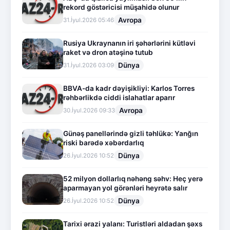
rekord göstəricisi müşahidə olunur
Avropa
31.İyul.2026 05:46
Rusiya Ukraynanın iri şəhərlərini kütləvi
raket və dron atəşinə tutub
Dünya
31.İyul.2026 03:09
BBVA-da kadr dəyişikliyi: Karlos Torres
rəhbərlikdə ciddi islahatlar aparır
Avropa
30.İyul.2026 09:33
Günəş panellərində gizli təhlükə: Yanğın
riski barədə xəbərdarlıq
Dünya
26.İyul.2026 10:52
52 milyon dollarlıq nəhəng səhv: Heç yerə
aparmayan yol görənləri heyrətə salır
Dünya
26.İyul.2026 10:52
Tarixi ərazi yalanı: Turistləri aldadan şəxs