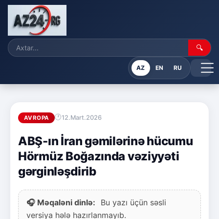
🔍
AZ
EN
RU
12.Mart.2026
AVROPA
ABŞ-ın İran gəmilərinə hücumu
Hörmüz Boğazında vəziyyəti
gərginləşdirib
🎧 Məqaləni dinlə:
Bu yazı üçün səsli
versiya hələ hazırlanmayıb.