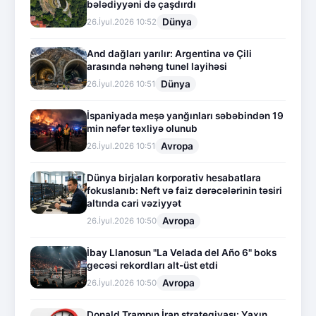
bələdiyyəni də çaşdırdı
Dünya
26.İyul.2026 10:52
And dağları yarılır: Argentina və Çili
arasında nəhəng tunel layihəsi
Dünya
26.İyul.2026 10:51
İspaniyada meşə yanğınları səbəbindən 19
min nəfər təxliyə olunub
Avropa
26.İyul.2026 10:51
Dünya birjaları korporativ hesabatlara
fokuslanıb: Neft və faiz dərəcələrinin təsiri
altında cari vəziyyət
Avropa
26.İyul.2026 10:50
İbay Llanosun "La Velada del Año 6" boks
gecəsi rekordları alt-üst etdi
Avropa
26.İyul.2026 10:50
Donald Trampın İran strategiyası: Yaxın