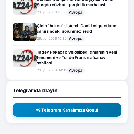
Şərqdə növbəti gərginlik mərhələsi
Avropa
26.İyul.2026 10:50
Çinin “hukou” sistemi: Daxili miqrantların
qarşısındakı görünməz sədd
Avropa
26.İyul.2026 10:22
Tadey Pokaçar: Velosiped idmanının yeni
fenomeni və Tur de Fransın əfsanəvi
səhifəsi
Avropa
26.İyul.2026 09:31
Telegramda izləyin
📲 Telegram Kanalımıza Qoşul