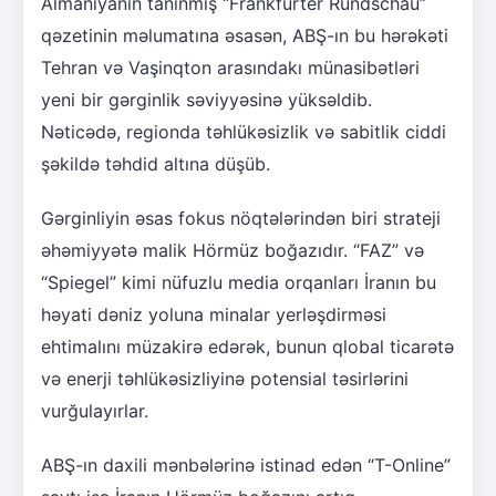
Almaniyanın tanınmış “Frankfurter Rundschau”
qəzetinin məlumatına əsasən, ABŞ-ın bu hərəkəti
Tehran və Vaşinqton arasındakı münasibətləri
yeni bir gərginlik səviyyəsinə yüksəldib.
Nəticədə, regionda təhlükəsizlik və sabitlik ciddi
şəkildə təhdid altına düşüb.
Gərginliyin əsas fokus nöqtələrindən biri strateji
əhəmiyyətə malik Hörmüz boğazıdır. “FAZ” və
“Spiegel” kimi nüfuzlu media orqanları İranın bu
həyati dəniz yoluna minalar yerləşdirməsi
ehtimalını müzakirə edərək, bunun qlobal ticarətə
və enerji təhlükəsizliyinə potensial təsirlərini
vurğulayırlar.
ABŞ-ın daxili mənbələrinə istinad edən “T-Online”