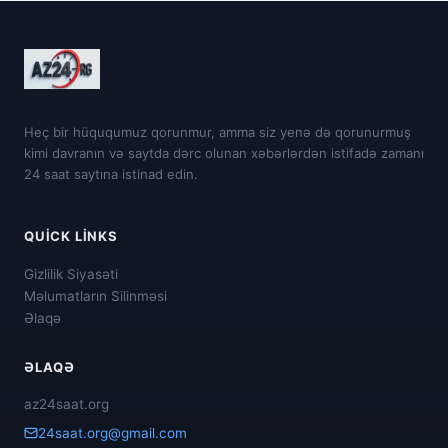
Heç bir hüququmuz qorunmur, amma siz yenə də qorunurmuş
kimi davranın və saytda dərc olunan xəbərlərdən istifadə zamanı
24 saat saytına istinad edin.
QUICK LINKS
Gizlilik Siyasəti
Məlumatların Silinməsi
Əlaqə
ƏLAQƏ
az24saat.org
24saat.org@gmail.com