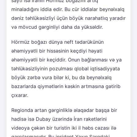
saytı isə İranın Hörmüz boğazını artıq
minaladığını iddia edir. Bu cür iddialar beynəlxalq
dəniz təhlükəsizliyi üçün böyük narahatlıq yaradır
və mövcud gərginliyi daha da yüksəldir.
Hörmüz boğazı dünya neft tədarükünün
əhəmiyyətli bir hissəsinin keçdiyi həyati
əhəmiyyətli bir keçiddir. Onun bağlanması və ya
təhlükəsizliyinin pozulması qlobal iqtisadiyyata
böyük zərbə vura bilər ki, bu da beynəlxalq
bazarlarda qiymətlərin kəskin artmasına gətirib
çıxarar.
Regionda artan gərginliklə əlaqədar başqa bir
hadisə isə Dubay üzərində İran raketlərini
videoya çəkən bir turistin iki il həbs cəzası ilə
qarşılaşmasıdır. Bu insident Yaxın Şərqdəki