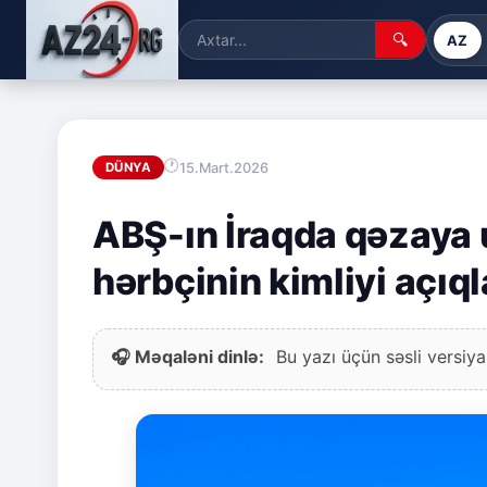
🔍
AZ
15.Mart.2026
DÜNYA
ABŞ-ın İraqda qəzaya 
hərbçinin kimliyi açıql
🎧 Məqaləni dinlə:
Bu yazı üçün səsli versiya