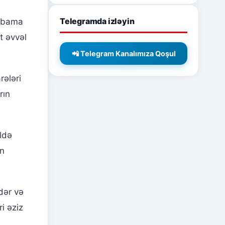
Telegramda izləyin
labama
t əvvəl
📲 Telegram Kanalımıza Qoşul
rələri
rın
ldə
in
dər və
i əziz