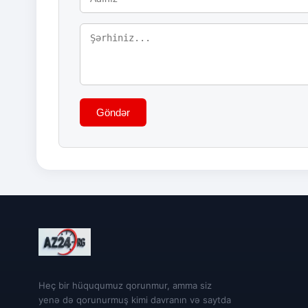
Göndər
Heç bir hüququmuz qorunmur, amma siz
yenə də qorunurmuş kimi davranın və saytda