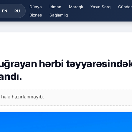
Dünya
İdman
Maraqlı
Yaxın Şərq
Gündə
EN
RU
Biznes
Sağlamlıq
uğrayan hərbi təyyarəsindək
andı.
 hələ hazırlanmayıb.