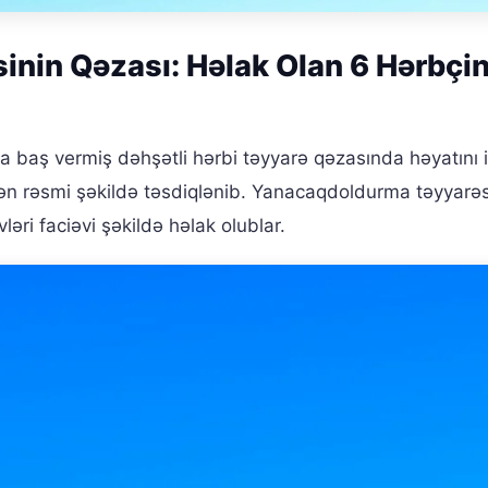
inin Qəzası: Həlak Olan 6 Hərbçin
a baş vermiş dəhşətli hərbi təyyarə qəzasında həyatını i
ndən rəsmi şəkildə təsdiqlənib. Yanacaqdoldurma təyyarəs
ri faciəvi şəkildə həlak olublar.