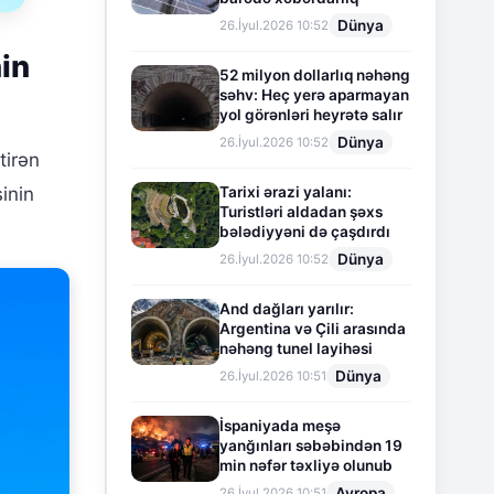
Dünya
26.İyul.2026 10:52
in
52 milyon dollarlıq nəhəng
səhv: Heç yerə aparmayan
yol görənləri heyrətə salır
Dünya
26.İyul.2026 10:52
tirən
Tarixi ərazi yalanı:
inin
Turistləri aldadan şəxs
bələdiyyəni də çaşdırdı
Dünya
26.İyul.2026 10:52
And dağları yarılır:
Argentina və Çili arasında
nəhəng tunel layihəsi
Dünya
26.İyul.2026 10:51
İspaniyada meşə
yanğınları səbəbindən 19
min nəfər təxliyə olunub
Avropa
26.İyul.2026 10:51