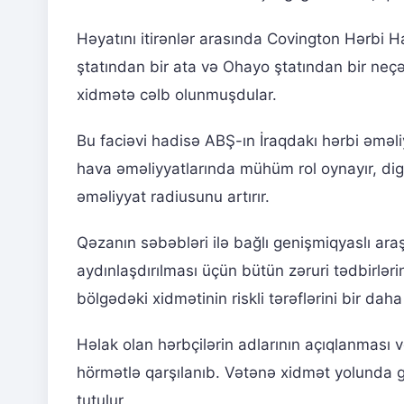
Həyatını itirənlər arasında Covington Hərbi 
ştatından bir ata və Ohayo ştatından bir neç
xidmətə cəlb olunmuşdular.
Bu faciəvi hadisə ABŞ-ın İraqdakı hərbi əməl
hava əməliyyatlarında mühüm rol oynayır, di
əməliyyat radiusunu artırır.
Qəzanın səbəbləri ilə bağlı genişmiqyaslı ara
aydınlaşdırılması üçün bütün zəruri tədbirləri
bölgədəki xidmətinin riskli tərəflərini bir da
Həlak olan hərbçilərin adlarının açıqlanması v
hörmətlə qarşılanıb. Vətənə xidmət yolunda gös
tutulur.