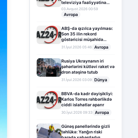
televiziya fəaliyyətinə
fasilə verir
03.Avqust.2026 00:59
Avropa
ABŞ-da qızılca yayılması:
Son 35 ilin rekord
göstəricisi müşahidə
olunur
Avropa
31.İyul.2026 05:46
Rusiya Ukraynanın iri
şəhərlərini kütləvi raket və
dron atəşinə tutub
Dünya
31.İyul.2026 03:09
BBVA-da kadr dəyişikliyi:
Karlos Torres rəhbərlikdə
ciddi islahatlar aparır
Avropa
30.İyul.2026 09:33
Günəş panellərində gizli
təhlükə: Yanğın riski
barədə xəbərdarlıq