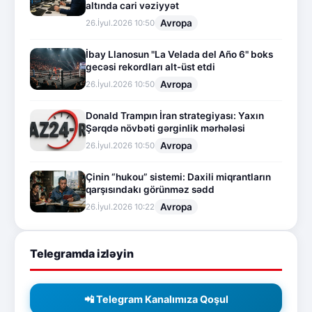
altında cari vəziyyət
Avropa
26.İyul.2026 10:50
İbay Llanosun "La Velada del Año 6" boks
gecəsi rekordları alt-üst etdi
Avropa
26.İyul.2026 10:50
Donald Trampın İran strategiyası: Yaxın
Şərqdə növbəti gərginlik mərhələsi
Avropa
26.İyul.2026 10:50
Çinin “hukou” sistemi: Daxili miqrantların
qarşısındakı görünməz sədd
Avropa
26.İyul.2026 10:22
Telegramda izləyin
📲 Telegram Kanalımıza Qoşul