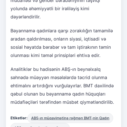
müdafiəsi və gender bərabərliyinin təşviqi
yolunda əhəmiyyətli bir irəliləyiş kimi
dəyərləndirilir.
Bəyannamə qadınlara qarşı zorakılığın tamamilə
aradan qaldırılması, onların siyasi, iqtisadi və
sosial həyatda bərabər və tam iştirakının təmin
olunması kimi təməl prinsipləri ehtiva edir.
Analitiklər bu hadisənin ABŞ-ın beynəlxalq
səhnədə müəyyən məsələlərdə təcrid olunma
ehtimalını artırdığını vurğulayırlar. BMT daxilində
qəbul olunan bu bəyannamə qadın hüquqları
müdafiəçiləri tərəfindən müsbət qiymətləndirilib.
Etiketlər:
ABŞ-ın müqavimətinə rəğmən BMT-nin Qadın