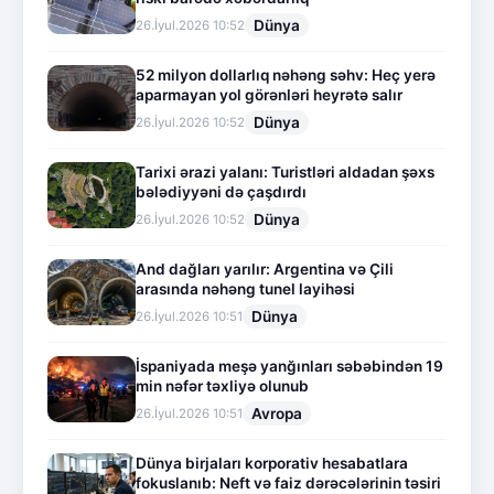
Dünya
26.İyul.2026 10:52
52 milyon dollarlıq nəhəng səhv: Heç yerə
aparmayan yol görənləri heyrətə salır
Dünya
26.İyul.2026 10:52
Tarixi ərazi yalanı: Turistləri aldadan şəxs
bələdiyyəni də çaşdırdı
Dünya
26.İyul.2026 10:52
And dağları yarılır: Argentina və Çili
arasında nəhəng tunel layihəsi
Dünya
26.İyul.2026 10:51
İspaniyada meşə yanğınları səbəbindən 19
min nəfər təxliyə olunub
Avropa
26.İyul.2026 10:51
Dünya birjaları korporativ hesabatlara
fokuslanıb: Neft və faiz dərəcələrinin təsiri