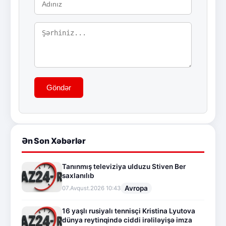
Göndər
Ən Son Xəbərlər
Tanınmış televiziya ulduzu Stiven Ber
saxlanılıb
Avropa
07.Avqust.2026 10:43
16 yaşlı rusiyalı tennisçi Kristina Lyutova
dünya reytinqində ciddi irəliləyişə imza