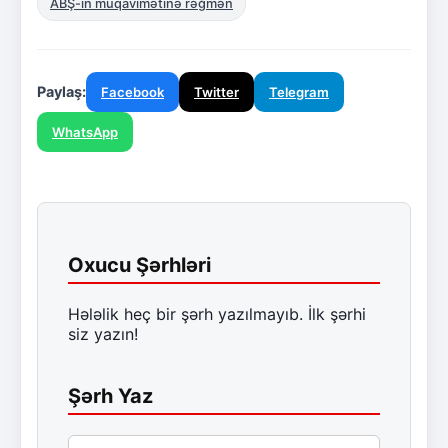
ABŞ-ın müqavimətinə rəğmən
Paylaş:
Facebook
Twitter
Telegram
WhatsApp
Oxucu Şərhləri
Hələlik heç bir şərh yazılmayıb. İlk şərhi
siz yazın!
Şərh Yaz