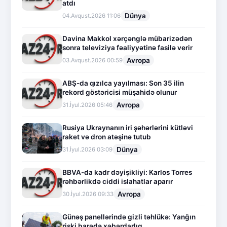
atdı
Dünya
04.Avqust.2026 11:06
Davina Makkol xərçənglə mübarizədən
sonra televiziya fəaliyyətinə fasilə verir
Avropa
03.Avqust.2026 00:59
ABŞ-da qızılca yayılması: Son 35 ilin
rekord göstəricisi müşahidə olunur
Avropa
31.İyul.2026 05:46
Rusiya Ukraynanın iri şəhərlərini kütləvi
raket və dron atəşinə tutub
Dünya
31.İyul.2026 03:09
BBVA-da kadr dəyişikliyi: Karlos Torres
rəhbərlikdə ciddi islahatlar aparır
Avropa
30.İyul.2026 09:33
Günəş panellərində gizli təhlükə: Yanğın
riski barədə xəbərdarlıq