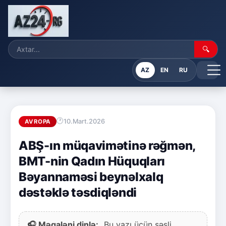
🔍
AZ
EN
RU
10.Mart.2026
AVROPA
ABŞ-ın müqavimətinə rəğmən,
BMT-nin Qadın Hüquqları
Bəyannaməsi beynəlxalq
dəstəklə təsdiqləndi
🎧 Məqaləni dinlə:
Bu yazı üçün səsli