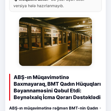
versiya hələ hazırlanmayıb.
ABŞ-ın Müqavimətinə
Baxmayaraq, BMT Qadın Hüquqları
Bəyannaməsini Qəbul Etdi:
Beynəlxalq İcma Qərarı Dəstəklədi
ABŞ-ın müqavimətinə rəğmən BMT-nin Qadın
-