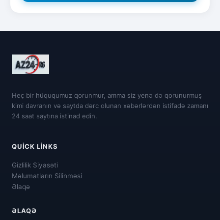
Heç bir hüququmuz qorunmur, amma siz yenə də qorunurmuş
kimi davranın və saytda dərc olunan xəbərlərdən istifadə zamanı
24 saat saytına istinad edin.
QUICK LINKS
Gizlilik Siyasəti
Məlumatların Silinməsi
Əlaqə
ƏLAQƏ