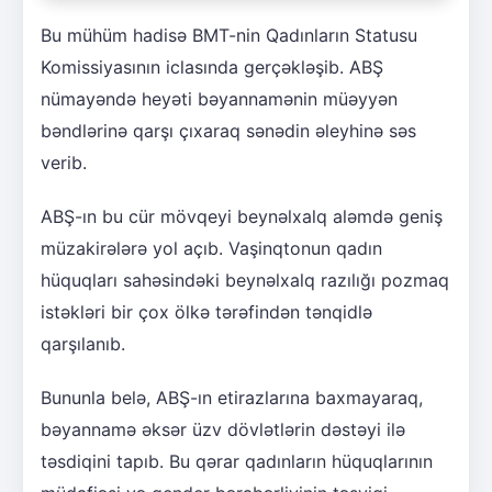
Bu mühüm hadisə BMT-nin Qadınların Statusu
Komissiyasının iclasında gerçəkləşib. ABŞ
nümayəndə heyəti bəyannamənin müəyyən
bəndlərinə qarşı çıxaraq sənədin əleyhinə səs
verib.
ABŞ-ın bu cür mövqeyi beynəlxalq aləmdə geniş
müzakirələrə yol açıb. Vaşinqtonun qadın
hüquqları sahəsindəki beynəlxalq razılığı pozmaq
istəkləri bir çox ölkə tərəfindən tənqidlə
qarşılanıb.
Bununla belə, ABŞ-ın etirazlarına baxmayaraq,
bəyannamə əksər üzv dövlətlərin dəstəyi ilə
təsdiqini tapıb. Bu qərar qadınların hüquqlarının