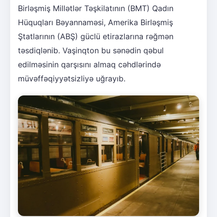
Birləşmiş Millətlər Təşkilatının (BMT) Qadın
Hüquqları Bəyannaməsi, Amerika Birləşmiş
Ştatlarının (ABŞ) güclü etirazlarına rəğmən
təsdiqlənib. Vaşinqton bu sənədin qəbul
edilməsinin qarşısını almaq cəhdlərində
müvəffəqiyyətsizliyə uğrayıb.