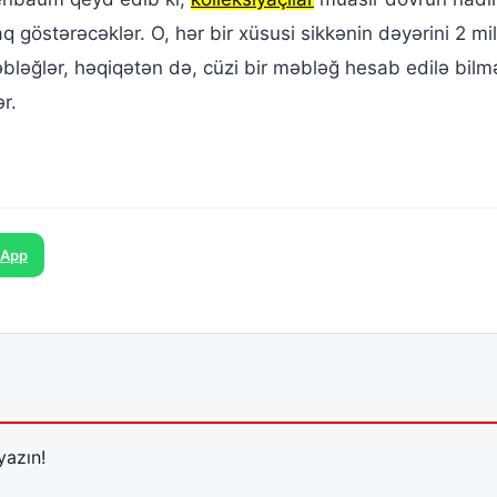
göstərəcəklər. O, hər bir xüsusi sikkənin dəyərini 2 mil
əbləğlər, həqiqətən də, cüzi bir məbləğ hesab edilə bilm
r.
sApp
yazın!