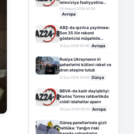
televiziya fəaliyyətinə
fasilə verir
03.Avqust.2026 00:59
Avropa
ABŞ-da qızılca yayılması:
Son 35 ilin rekord
göstəricisi müşahidə
olunur
Avropa
31.İyul.2026 05:46
Rusiya Ukraynanın iri
şəhərlərini kütləvi raket və
dron atəşinə tutub
Dünya
31.İyul.2026 03:09
BBVA-da kadr dəyişikliyi:
Karlos Torres rəhbərlikdə
ciddi islahatlar aparır
Avropa
30.İyul.2026 09:33
Günəş panellərində gizli
təhlükə: Yanğın riski
barədə xəbərdarlıq