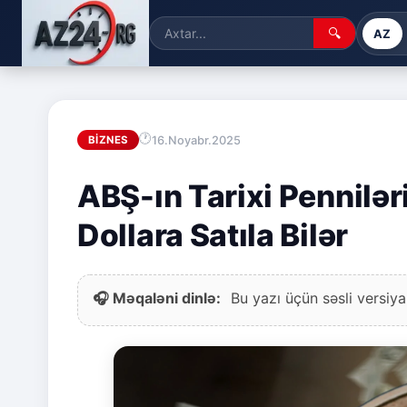
🔍
AZ
16.Noyabr.2025
BIZNES
ABŞ-ın Tarixi Pennilər
Dollara Satıla Bilər
🎧 Məqaləni dinlə:
Bu yazı üçün səsli versiya