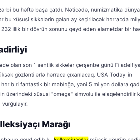
 zərbi bu həftə başa çatdı. Nəticədə, numizmatika dünya
r bu xüsusi sikkələrin gələn ay keçiriləcək hərracda mily
Bu, 232 illik bir dövrün sonunu qeyd edən əlamətdar bir ha
dirliyi
ədə olan son 1 sentlik sikkələr çərşənbə günü Filadelfiy
yüksək gözləntilərlə hərraca çıxarılacaq. USA Today-in
hər biri fantastik bir məbləğə, yəni 5 milyon dollara qəd
in üzərindəki xüsusi "omega" simvolu ilə əlaqələndirilir k
 vurğulayır.
lleksiyaçı Marağı
qenbaum qeyd edib ki,
kolleksiyaçılar
müasir dövrün nadir