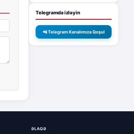
Telegramda izləyin
📲 Telegram Kanalımıza Qoşul
ƏLAQƏ