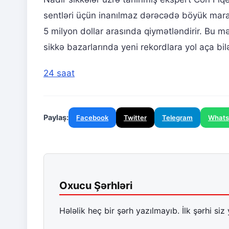
sentləri üçün inanılmaz dərəcədə böyük maraq 
5 milyon dollar arasında qiymətləndirir. Bu m
sikkə bazarlarında yeni rekordlara yol aça bilə
24 saat
Paylaş:
Facebook
Twitter
Telegram
What
Oxucu Şərhləri
Hələlik heç bir şərh yazılmayıb. İlk şərhi siz 