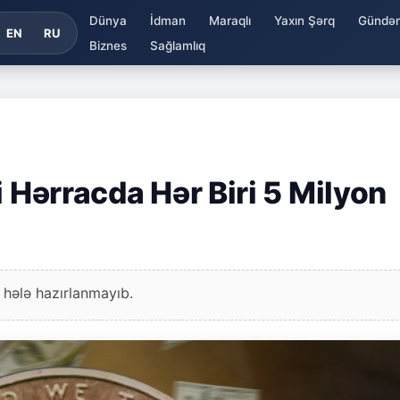
Dünya
İdman
Maraqlı
Yaxın Şərq
Gündə
EN
RU
Biznes
Sağlamlıq
i Hərracda Hər Biri 5 Milyon
 hələ hazırlanmayıb.