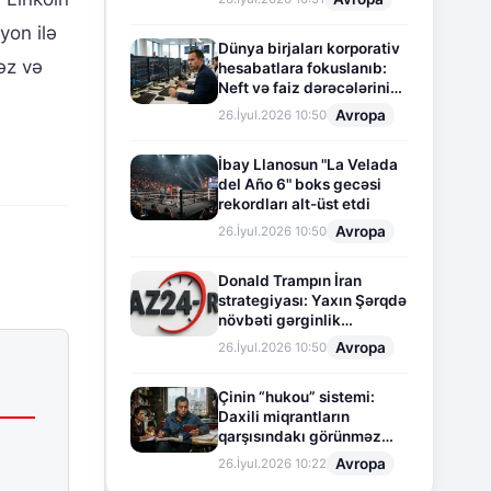
yon ilə
Dünya birjaları korporativ
əz və
hesabatlara fokuslanıb:
Neft və faiz dərəcələrinin
təsiri altında cari vəziyyət
Avropa
26.İyul.2026 10:50
İbay Llanosun "La Velada
del Año 6" boks gecəsi
rekordları alt-üst etdi
Avropa
26.İyul.2026 10:50
Donald Trampın İran
strategiyası: Yaxın Şərqdə
növbəti gərginlik
mərhələsi
Avropa
26.İyul.2026 10:50
Çinin “hukou” sistemi:
Daxili miqrantların
qarşısındakı görünməz
sədd
Avropa
26.İyul.2026 10:22