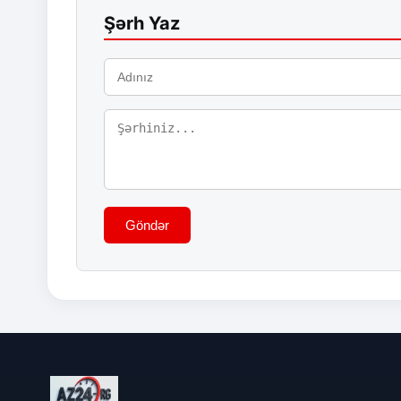
Şərh Yaz
Göndər