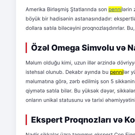
Amerika Birləşmiş Ştatlarında son
penni
lərin
böyük bir hadisənin astanasındadır: ekspertlə
dollara satıla biləcəyini proqnozlaşdırırlar. 
Özəl Omega Simvolu və Na
Məlum olduğu kimi, uzun illər ərzində dövriyy
istehsal olunub. Dekabr ayında bu
penni
lər 
məlumatına görə, zərb edilmiş son 5 sikkənin 
qiymətə satıla bilər. Bu yüksək dəyər, sikkələr
onların unikal statusunu və tarixi əhəmiyyətini
Ekspert Proqnozları və Ko
Nadir sikkələr üzrə tanınmış ekspert Con Fi