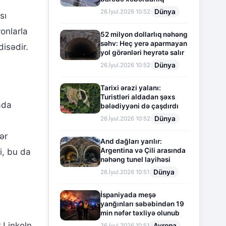
Dünya
26.İyul.2026 10:52
sı
onlarla
52 milyon dollarlıq nəhəng
səhv: Heç yerə aparmayan
disədir.
yol görənləri heyrətə salır
Dünya
26.İyul.2026 10:52
Tarixi ərazi yalanı:
Turistləri aldadan şəxs
ada
bələdiyyəni də çaşdırdı
Dünya
26.İyul.2026 10:52
ər
And dağları yarılır:
Argentina və Çili arasında
i, bu da
nəhəng tunel layihəsi
Dünya
26.İyul.2026 10:51
İspaniyada meşə
yanğınları səbəbindən 19
min nəfər təxliyə olunub
 Linkoln
Avropa
26.İyul.2026 10:51