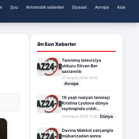
m
Şou
Avtomobil xəbərləri
Siyasət
Avropa
Asia
Ən Son Xəbərlər
Tanınmış televiziya
ulduzu Stiven Ber
saxlanılıb
07.Avqust.2026 10:43
Avropa
16 yaşlı rusiyalı tennisçi
Kristina Lyutova dünya
reytinqində ciddi
irəliləyişə imza atdı
Dünya
04.Avqust.2026 11:06
Davina Makkol xərçənglə
mübarizədən sonra