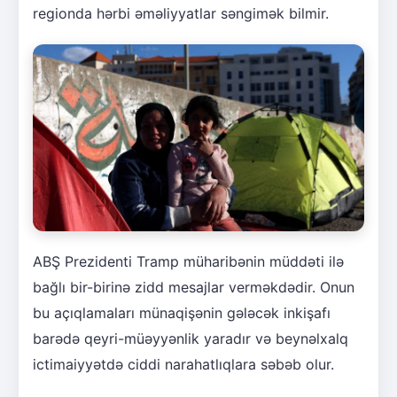
regionda hərbi əməliyyatlar səngimək bilmir.
ABŞ Prezidenti Tramp müharibənin müddəti ilə
bağlı bir-birinə zidd mesajlar verməkdədir. Onun
bu açıqlamaları münaqişənin gələcək inkişafı
barədə qeyri-müəyyənlik yaradır və beynəlxalq
ictimaiyyətdə ciddi narahatlıqlara səbəb olur.