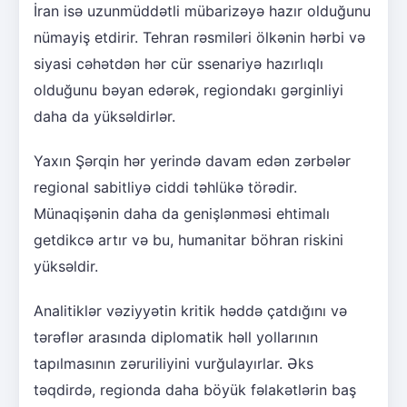
İran isə uzunmüddətli mübarizəyə hazır olduğunu
nümayiş etdirir. Tehran rəsmiləri ölkənin hərbi və
siyasi cəhətdən hər cür ssenariyə hazırlıqlı
olduğunu bəyan edərək, regiondakı gərginliyi
daha da yüksəldirlər.
Yaxın Şərqin hər yerində davam edən zərbələr
regional sabitliyə ciddi təhlükə törədir.
Münaqişənin daha da genişlənməsi ehtimalı
getdikcə artır və bu, humanitar böhran riskini
yüksəldir.
Analitiklər vəziyyətin kritik həddə çatdığını və
tərəflər arasında diplomatik həll yollarının
tapılmasının zəruriliyini vurğulayırlar. Əks
təqdirdə, regionda daha böyük fəlakətlərin baş