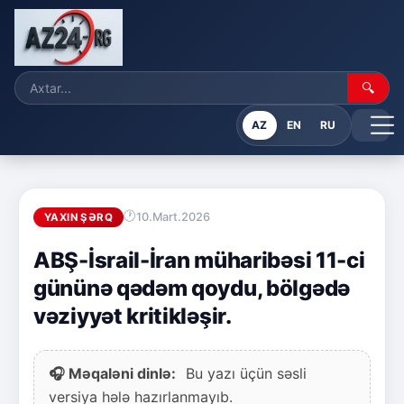
🔍
AZ
EN
RU
10.Mart.2026
YAXIN ŞƏRQ
ABŞ-İsrail-İran müharibəsi 11-ci
gününə qədəm qoydu, bölgədə
vəziyyət kritikləşir.
🎧 Məqaləni dinlə:
Bu yazı üçün səsli
versiya hələ hazırlanmayıb.