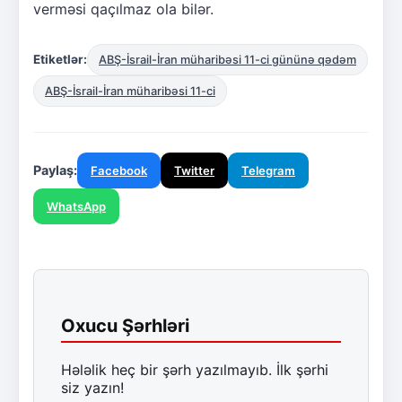
verməsi qaçılmaz ola bilər.
Etiketlər:
ABŞ-İsrail-İran müharibəsi 11-ci gününə qədəm
ABŞ-İsrail-İran müharibəsi 11-ci
Paylaş:
Facebook
Twitter
Telegram
WhatsApp
Oxucu Şərhləri
Hələlik heç bir şərh yazılmayıb. İlk şərhi
siz yazın!