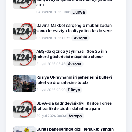
atdı
Dünya
04.Avqust.2026 11:06
Davina Makkol xərçənglə mübarizədən
sonra televiziya fəaliyyətinə fasilə verir
Avropa
03.Avqust.2026 00:59
ABŞ-da qızılca yayılması: Son 35 ilin
rekord göstəricisi müşahidə olunur
Avropa
31.İyul.2026 05:46
Rusiya Ukraynanın iri şəhərlərini kütləvi
raket və dron atəşinə tutub
Dünya
31.İyul.2026 03:09
BBVA-da kadr dəyişikliyi: Karlos Torres
rəhbərlikdə ciddi islahatlar aparır
Avropa
30.İyul.2026 09:33
Günəş panellərində gizli təhlükə: Yanğın