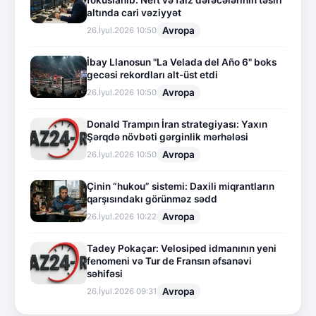
fokuslanıb: Neft və faiz dərəcələrinin təsiri
altında cari vəziyyət
Avropa
26.İyul.2026 10:50
İbay Llanosun "La Velada del Año 6" boks
gecəsi rekordları alt-üst etdi
Avropa
26.İyul.2026 10:50
Donald Trampın İran strategiyası: Yaxın
Şərqdə növbəti gərginlik mərhələsi
Avropa
26.İyul.2026 10:50
Çinin “hukou” sistemi: Daxili miqrantların
qarşısındakı görünməz sədd
Avropa
26.İyul.2026 10:22
Tadey Pokaçar: Velosiped idmanının yeni
fenomeni və Tur de Fransın əfsanəvi
səhifəsi
Avropa
26.İyul.2026 09:31