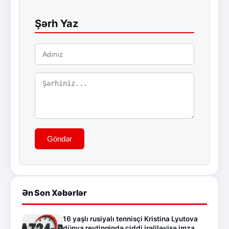
Şərh Yaz
Göndər
Ən Son Xəbərlər
16 yaşlı rusiyalı tennisçi Kristina Lyutova
dünya reytinqində ciddi irəliləyişə imza