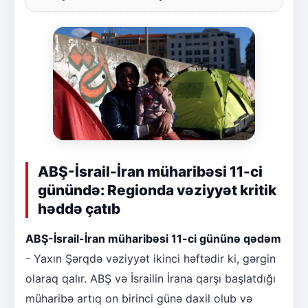
ABŞ-İsrail-İran müharibəsi 11-ci
günündə: Regionda vəziyyət kritik
həddə çatıb
ABŞ-İsrail-İran müharibəsi 11-ci gününə qədəm
- Yaxın Şərqdə vəziyyət ikinci həftədir ki, gərgin
olaraq qalır. ABŞ və İsrailin İrana qarşı başlatdığı
müharibə artıq on birinci günə daxil olub və