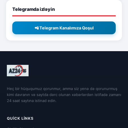
Telegramda izləyin
📲 Telegram Kanalımıza Qoşul
Heç bir hüququmuz qorunmur, amma siz yenə də qorunurmuş
kimi davranın və saytda dərc olunan xəbərlərdən istifadə zamanı
24 saat saytına istinad edin.
QUICK LINKS