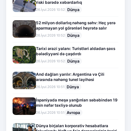
riski barədə xəbərdarlıq
Dünya
26.İyul.2026 10:52
52 milyon dollarlıq nəhəng səhv: Heç yerə
aparmayan yol görənləri heyrətə salır
Dünya
26.İyul.2026 10:52
Tarixi ərazi yalanı: Turistləri aldadan şəxs
bələdiyyəni də çaşdırdı
Dünya
26.İyul.2026 10:52
And dağları yarılır: Argentina və Çili
arasında nəhəng tunel layihəsi
Dünya
26.İyul.2026 10:51
İspaniyada meşə yanğınları səbəbindən 19
min nəfər təxliyə olunub
Avropa
26.İyul.2026 10:51
Dünya birjaları korporativ hesabatlara