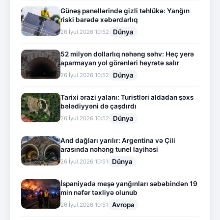
Günəş panellərində gizli təhlükə: Yanğın
riski barədə xəbərdarlıq
Dünya
26.İyul.2026 10:52
52 milyon dollarlıq nəhəng səhv: Heç yerə
aparmayan yol görənləri heyrətə salır
Dünya
26.İyul.2026 10:52
Tarixi ərazi yalanı: Turistləri aldadan şəxs
bələdiyyəni də çaşdırdı
Dünya
26.İyul.2026 10:52
And dağları yarılır: Argentina və Çili
arasında nəhəng tunel layihəsi
Dünya
26.İyul.2026 10:51
İspaniyada meşə yanğınları səbəbindən 19
min nəfər təxliyə olunub
Avropa
26.İyul.2026 10:51