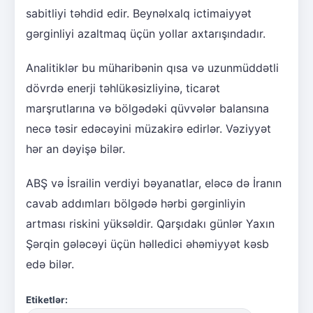
sabitliyi təhdid edir. Beynəlxalq ictimaiyyət
gərginliyi azaltmaq üçün yollar axtarışındadır.
Analitiklər bu müharibənin qısa və uzunmüddətli
dövrdə enerji təhlükəsizliyinə, ticarət
marşrutlarına və bölgədəki qüvvələr balansına
necə təsir edəcəyini müzakirə edirlər. Vəziyyət
hər an dəyişə bilər.
ABŞ və İsrailin verdiyi bəyanatlar, eləcə də İranın
cavab addımları bölgədə hərbi gərginliyin
artması riskini yüksəldir. Qarşıdakı günlər Yaxın
Şərqin gələcəyi üçün həlledici əhəmiyyət kəsb
edə bilər.
Etiketlər: