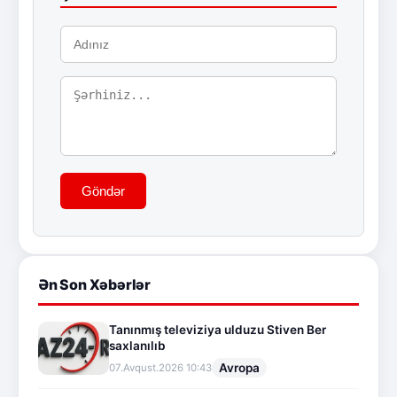
Göndər
Ən Son Xəbərlər
Tanınmış televiziya ulduzu Stiven Ber
saxlanılıb
Avropa
07.Avqust.2026 10:43