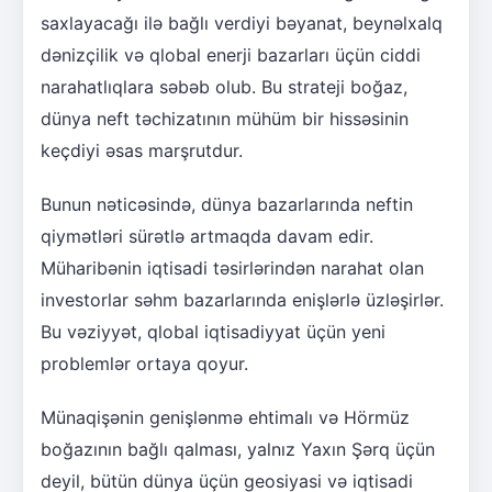
saxlayacağı ilə bağlı verdiyi bəyanat, beynəlxalq
dənizçilik və qlobal enerji bazarları üçün ciddi
narahatlıqlara səbəb olub. Bu strateji boğaz,
dünya neft təchizatının mühüm bir hissəsinin
keçdiyi əsas marşrutdur.
Bunun nəticəsində, dünya bazarlarında neftin
qiymətləri sürətlə artmaqda davam edir.
Müharibənin iqtisadi təsirlərindən narahat olan
investorlar səhm bazarlarında enişlərlə üzləşirlər.
Bu vəziyyət, qlobal iqtisadiyyat üçün yeni
problemlər ortaya qoyur.
Münaqişənin genişlənmə ehtimalı və Hörmüz
boğazının bağlı qalması, yalnız Yaxın Şərq üçün
deyil, bütün dünya üçün geosiyasi və iqtisadi