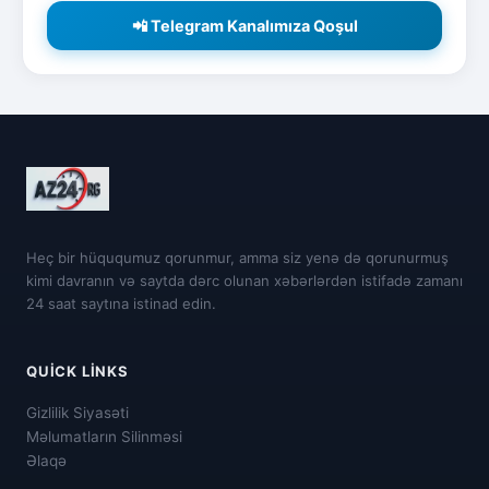
📲 Telegram Kanalımıza Qoşul
Heç bir hüququmuz qorunmur, amma siz yenə də qorunurmuş
kimi davranın və saytda dərc olunan xəbərlərdən istifadə zamanı
24 saat saytına istinad edin.
QUICK LINKS
Gizlilik Siyasəti
Məlumatların Silinməsi
Əlaqə