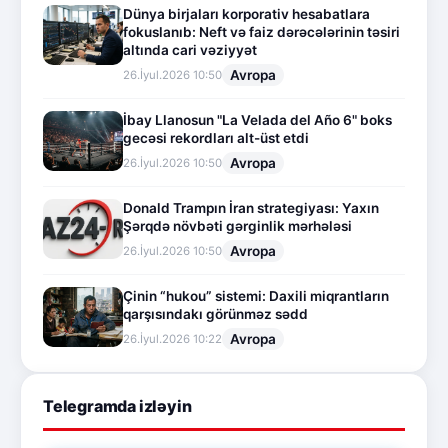
Dünya birjaları korporativ hesabatlara
fokuslanıb: Neft və faiz dərəcələrinin təsiri
altında cari vəziyyət
Avropa
26.İyul.2026 10:50
İbay Llanosun "La Velada del Año 6" boks
gecəsi rekordları alt-üst etdi
Avropa
26.İyul.2026 10:50
Donald Trampın İran strategiyası: Yaxın
Şərqdə növbəti gərginlik mərhələsi
Avropa
26.İyul.2026 10:50
Çinin “hukou” sistemi: Daxili miqrantların
qarşısındakı görünməz sədd
Avropa
26.İyul.2026 10:22
Telegramda izləyin