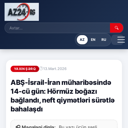
🔍
AZ
EN
RU
13.Mart.2026
YAXIN ŞƏRQ
ABŞ-İsrail-İran müharibəsində
14-cü gün: Hörmüz boğazı
bağlandı, neft qiymətləri sürətlə
bahalaşdı
🎧 Məqaləni dinlə:
Bu yazı üçün səsli