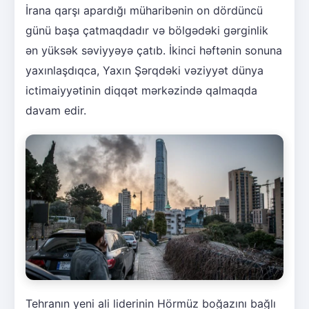
İrana qarşı apardığı müharibənin on dördüncü
günü başa çatmaqdadır və bölgədəki gərginlik
ən yüksək səviyyəyə çatıb. İkinci həftənin sonuna
yaxınlaşdıqca, Yaxın Şərqdəki vəziyyət dünya
ictimaiyyətinin diqqət mərkəzində qalmaqda
davam edir.
Tehranın yeni ali liderinin Hörmüz boğazını bağlı