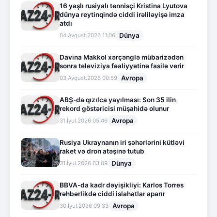
16 yaşlı rusiyalı tennisçi Kristina Lyutova
dünya reytinqində ciddi irəliləyişə imza
atdı
Dünya
04.Avqust.2026 11:06
Davina Makkol xərçənglə mübarizədən
sonra televiziya fəaliyyətinə fasilə verir
Avropa
03.Avqust.2026 00:59
ABŞ-da qızılca yayılması: Son 35 ilin
rekord göstəricisi müşahidə olunur
Avropa
31.İyul.2026 05:46
Rusiya Ukraynanın iri şəhərlərini kütləvi
raket və dron atəşinə tutub
Dünya
31.İyul.2026 03:09
BBVA-da kadr dəyişikliyi: Karlos Torres
rəhbərlikdə ciddi islahatlar aparır
Avropa
30.İyul.2026 09:33