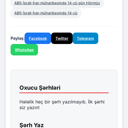
ABŞ-İsrail-İran müharibəsində 14-cü gün Hörmüz
ABŞ-İsrail-İran müharibəsində 14-cü
Paylaş:
Facebook
Twitter
Telegram
WhatsApp
Oxucu Şərhləri
Hələlik heç bir şərh yazılmayıb. İlk şərhi
siz yazın!
Şərh Yaz