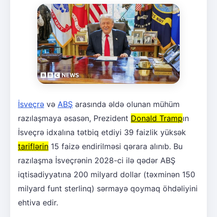
İsveçrə
və
ABŞ
arasında əldə olunan mühüm
razılaşmaya əsasən, Prezident
Donald Tramp
ın
İsveçrə idxalına tətbiq etdiyi 39 faizlik yüksək
tariflərin
15 faizə endirilməsi qərara alınıb. Bu
razılaşma İsveçrənin 2028-ci ilə qədər ABŞ
iqtisadiyyatına 200 milyard dollar (təxminən 150
milyard funt sterlinq) sərmayə qoymaq öhdəliyini
ehtiva edir.