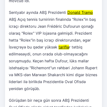
mövcud idi.
Sentyabr ayında ABŞ Prezidenti
Donald Tramp
ABŞ Açıq tennis turnirinin finalında "Rolex"in baş
icraçı direktoru Jean Frédéric Dufourun qonağı
olaraq "Rolex" VIP lojasına gəlmişdi. Prezident
hətta "Rolex"in baş icraçı direktorundan, əgər
İsveçrəyə bu qədər yüksək
tariflə
r tətbiq
edilməsəydi, onun orada olub-olmayacağını
soruşmuşdu. Keçən həftə Dufour, lüks mallar
istehsalçısı "Richemont"un rəhbəri Johann Rupert
və MKS-dən Marwan Shakarchi kimi digər biznes
liderləri ilə birlikdə Prezidentlə Oval Ofisdə
yenidən görüşüb.
Görüşdən bir neçə gün sonra ABŞ Prezidenti