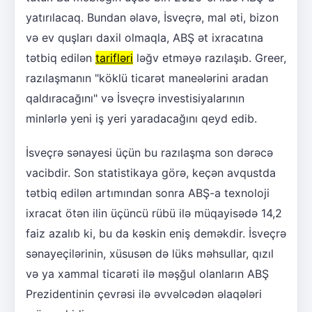
yatırılacaq. Bundan əlavə, İsveçrə, mal əti, bizon
və ev quşları daxil olmaqla, ABŞ ət ixracatına
tətbiq edilən
tarifləri
ləğv etməyə razılaşıb. Greer,
razılaşmanın "köklü ticarət maneələrini aradan
qaldıracağını" və İsveçrə investisiyalarının
minlərlə yeni iş yeri yaradacağını qeyd edib.
İsveçrə sənayesi üçün bu razılaşma son dərəcə
vacibdir. Son statistikaya görə, keçən avqustda
tətbiq edilən artımından sonra ABŞ-a texnoloji
ixracat ötən ilin üçüncü rübü ilə müqayisədə 14,2
faiz azalıb ki, bu da kəskin eniş deməkdir. İsveçrə
sənayeçilərinin, xüsusən də lüks məhsullar, qızıl
və ya xammal ticarəti ilə məşğul olanların ABŞ
Prezidentinin çevrəsi ilə əvvəlcədən əlaqələri