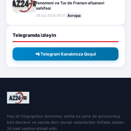
fenomeni və Tur de Fransın əfsanəvi
səhifəsi
Avropa
26.İyul.2026 09:31
Telegramda izləyin
📲 Telegram Kanalımıza Qoşul
Heç bir hüququmuz qorunmur, amma siz yenə də qorunurmuş
kimi davranın və saytda dərc olunan xəbərlərdən istifadə zamanı
24 saat saytına istinad edin.