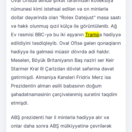
Oval Ofisdə əlində şirkət tərəfindən kolleksiya
nümunəsi kimi istehsal edilən və on minlərlə
dollar dəyərində olan "Rolex Datejust" masa saatı
və həkk olunmuş qızıl külçə ilə görüntülənib. Ağ
Ev rəsmisi BBC-yə bu iki əşyanın
Tramp
a hədiyyə
edildiyini təsdiqləyib. Oval Ofisə gələn qonaqların
hədiyyə ilə gəlməsi müasir dövrdə adi haldır.
Məsələn, Böyük Britaniyanın Baş naziri ser Keir
Starmer Kral III Çarlzdan dövlət səfərinə dəvət
gətirmişdi. Almaniya Kansleri Fridrix Merz isə
Prezidentin alman əsilli babasının doğum
şəhadətnaməsinin çərçivələnmiş surətini təqdim
etmişdi.
ABŞ prezidenti hər il minlərlə hədiyyə alır və
onlar daha sonra ABŞ mülkiyyətinə çevrilərək