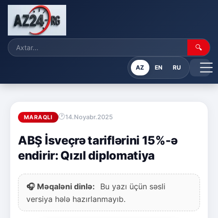
🔍
AZ
EN
RU
14.Noyabr.2025
MARAQLI
ABŞ İsveçrə tariflərini 15%-ə
endirir: Qızıl diplomatiya
🎧 Məqaləni dinlə:
Bu yazı üçün səsli
versiya hələ hazırlanmayıb.