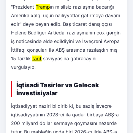
"Prezident
Tramp
ın misilsiz razılaşma bacarığı
Amerika xalqı üçün nailiyyətlər gətirməyə davam
edir" deyə bəyan edib. Baş ticarət danışıqçısı
Helene Budliger Artieda, razılaşmanın çox gərgin
iş nəticəsində əldə edildiyini və İsveçrəni Avropa
İttifaqı qonşuları ilə ABŞ arasında razılaşdırılmış
15 faizlik
tarif
səviyyəsinə gətirəcəyini
vurğulayıb.
İqtisadi Təsirlər və Gələcək
İnvestisiyalar
İqtisadiyyat naziri bildirib ki, bu saziş İsveçrə
iqtisadiyyatının 2028-ci ilə qədər birbaşa ABŞ-a
200 milyard dollar sərmayə qoymasını nəzərdə
tutur. Bu məbləğin üçdə biri 2026-cı ildə ABŞ-a