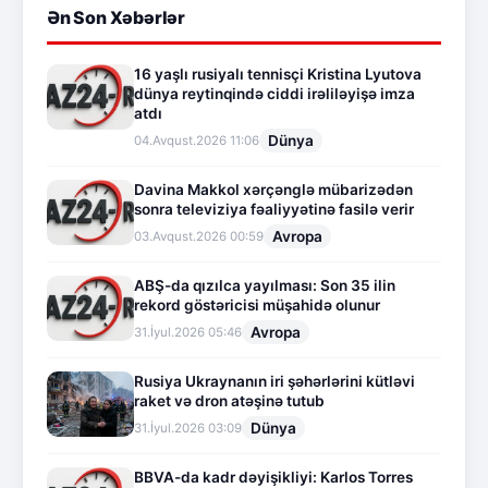
Ən Son Xəbərlər
16 yaşlı rusiyalı tennisçi Kristina Lyutova
dünya reytinqində ciddi irəliləyişə imza
atdı
Dünya
04.Avqust.2026 11:06
Davina Makkol xərçənglə mübarizədən
sonra televiziya fəaliyyətinə fasilə verir
Avropa
03.Avqust.2026 00:59
ABŞ-da qızılca yayılması: Son 35 ilin
rekord göstəricisi müşahidə olunur
Avropa
31.İyul.2026 05:46
Rusiya Ukraynanın iri şəhərlərini kütləvi
raket və dron atəşinə tutub
Dünya
31.İyul.2026 03:09
BBVA-da kadr dəyişikliyi: Karlos Torres