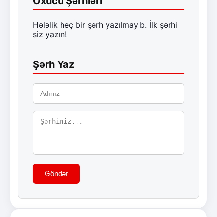
Oxucu Şərhləri
Hələlik heç bir şərh yazılmayıb. İlk şərhi
siz yazın!
Şərh Yaz
Göndər