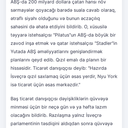
ABŞ-da 200 milyard dollara çatan hansı növ
sərmayələr qoyacağı barədə suala cavab olaraq,
ətraflı siyahı olduğunu və bunun əczaçılıq
sahəsini də əhatə etdiyini bildirib. O, xüsusilə
təyyarə istehsalçısı "Pilatus"un ABŞ-da böyük bir
zavod inşa etmək və qatar istehsalçısı "Stadler"in
Yutada ABŞ əməliyyatlarını genişləndirmək
planlarını qeyd edib. Qızıl emalı da planın bir
hissəsidir. Ticarət danışıqçısı deyib: "Hazırda
İsveçrə qızıl saxlamaq üçün əsas yerdir, Nyu York
isə ticarət üçün əsas mərkəzdir."
Baş ticarət danışıqçısı dəyişikliklərin qüvvəyə
minməsi üçün bir neçə gün və ya həftə lazım
olacağını bildirib. Razılaşma yalnız İsveçrə
parlamentinin təsdiqini aldıqdan sonra qüvvəyə