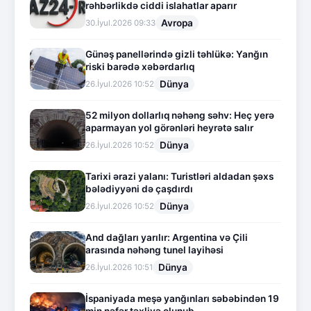
rəhbərlikdə ciddi islahatlar aparır
Avropa
30.İyul.2026 09:33
Günəş panellərində gizli təhlükə: Yanğın
riski barədə xəbərdarlıq
Dünya
26.İyul.2026 10:52
52 milyon dollarlıq nəhəng səhv: Heç yerə
aparmayan yol görənləri heyrətə salır
Dünya
26.İyul.2026 10:52
Tarixi ərazi yalanı: Turistləri aldadan şəxs
bələdiyyəni də çaşdırdı
Dünya
26.İyul.2026 10:52
And dağları yarılır: Argentina və Çili
arasında nəhəng tunel layihəsi
Dünya
26.İyul.2026 10:51
İspaniyada meşə yanğınları səbəbindən 19
min nəfər təxliyə olunub