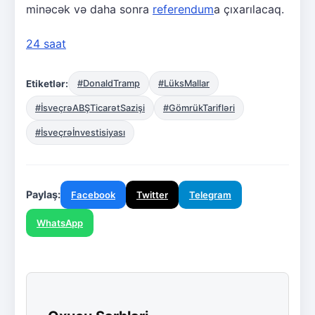
minəcək və daha sonra
referendum
a çıxarılacaq.
24 saat
Etiketlər:
#DonaldTramp
#LüksMallar
#İsveçrəABŞTicarətSazişi
#GömrükTarifləri
#İsveçrəİnvestisiyası
Paylaş:
Facebook
Twitter
Telegram
WhatsApp