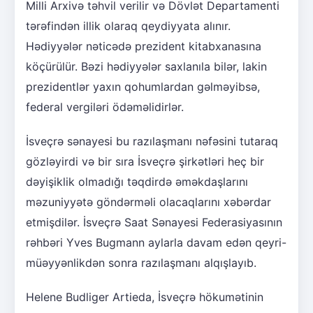
Milli Arxivə təhvil verilir və Dövlət Departamenti
tərəfindən illik olaraq qeydiyyata alınır.
Hədiyyələr nəticədə prezident kitabxanasına
köçürülür. Bəzi hədiyyələr saxlanıla bilər, lakin
prezidentlər yaxın qohumlardan gəlməyibsə,
federal vergiləri ödəməlidirlər.
İsveçrə sənayesi bu razılaşmanı nəfəsini tutaraq
gözləyirdi və bir sıra İsveçrə şirkətləri heç bir
dəyişiklik olmadığı təqdirdə əməkdaşlarını
məzuniyyətə göndərməli olacaqlarını xəbərdar
etmişdilər. İsveçrə Saat Sənayesi Federasiyasının
rəhbəri Yves Bugmann aylarla davam edən qeyri-
müəyyənlikdən sonra razılaşmanı alqışlayıb.
Helene Budliger Artieda, İsveçrə hökumətinin