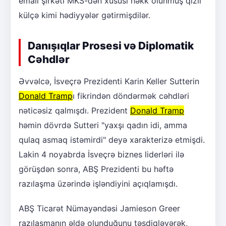
emalı şirkəti MKS-dən xüsusi həkk olunmuş qızıl
külçə kimi hədiyyələr gətirmişdilər.
Danışıqlar Prosesi və Diplomatik
Cəhdlər
Əvvəlcə, İsveçrə Prezidenti Karin Keller Sutterin
Donald Tramp
ı fikrindən döndərmək cəhdləri
nəticəsiz qalmışdı. Prezident
Donald Tramp
həmin dövrdə Sutteri "yaxşı qadın idi, amma
qulaq asmaq istəmirdi" deyə xarakterizə etmişdi.
Lakin 4 noyabrda İsveçrə biznes liderləri ilə
görüşdən sonra, ABŞ Prezidenti bu həftə
razılaşma üzərində işləndiyini açıqlamışdı.
ABŞ Ticarət Nümayəndəsi Jamieson Greer
razılaşmanın əldə olunduğunu təsdiqləyərək,