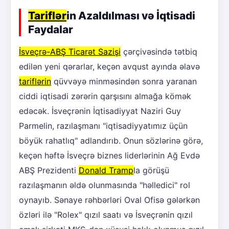
Tariflər
in Azaldılması və İqtisadi
Faydalar
İsveçrə-ABŞ Ticarət Sazişi
çərçivəsində tətbiq
edilən yeni qərarlar, keçən avqust ayında əlavə
tariflərin
qüvvəyə minməsindən sonra yaranan
ciddi iqtisadi zərərin qarşısını almağa kömək
edəcək. İsveçrənin İqtisadiyyat Naziri Guy
Parmelin, razılaşmanı "iqtisadiyyatımız üçün
böyük rahatlıq" adlandırıb. Onun sözlərinə görə,
keçən həftə İsveçrə biznes liderlərinin Ağ Evdə
ABŞ Prezidenti
Donald Tramp
la görüşü
razılaşmanın əldə olunmasında "həlledici" rol
oynayıb. Sənaye rəhbərləri Oval Ofisə gələrkən
özləri ilə "Rolex" qızıl saatı və İsveçrənin qızıl