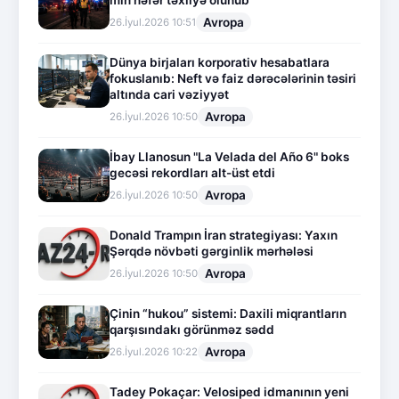
Avropa
26.İyul.2026 10:51
Dünya birjaları korporativ hesabatlara
fokuslanıb: Neft və faiz dərəcələrinin təsiri
altında cari vəziyyət
Avropa
26.İyul.2026 10:50
İbay Llanosun "La Velada del Año 6" boks
gecəsi rekordları alt-üst etdi
Avropa
26.İyul.2026 10:50
Donald Trampın İran strategiyası: Yaxın
Şərqdə növbəti gərginlik mərhələsi
Avropa
26.İyul.2026 10:50
Çinin “hukou” sistemi: Daxili miqrantların
qarşısındakı görünməz sədd
Avropa
26.İyul.2026 10:22
Tadey Pokaçar: Velosiped idmanının yeni