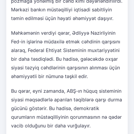
pozmağa yönəlmiş bir cəhd kimi dəyərləndirilirdi.
Mərkəzi bankın müstəqilliyi iqtisadi sabitliyin
təmin edilməsi üçün həyati əhəmiyyət daşıyır.
Məhkəmənin verdiyi qərar, Ədliyyə Nazirliyinin
Fed-in işlərinə müdaxilə etmək cəhdinin qarşısını
alaraq, Federal Ehtiyat Sisteminin muxtariyyətini
bir daha təsdiqlədi. Bu hadisə, gələcəkdə oxşar
siyasi təzyiq cəhdlərinin qarşısının alınması üçün
əhəmiyyətli bir nümunə təşkil edir.
Bu qərar, eyni zamanda, ABŞ-ın hüquq sisteminin
siyasi məqsədlərlə aparılan təqiblərə qarşı durma
gücünü göstərir. Bu hadisə, demokratik
qurumların müstəqilliyinin qorunmasının nə qədər
vacib olduğunu bir daha vurğulayır.