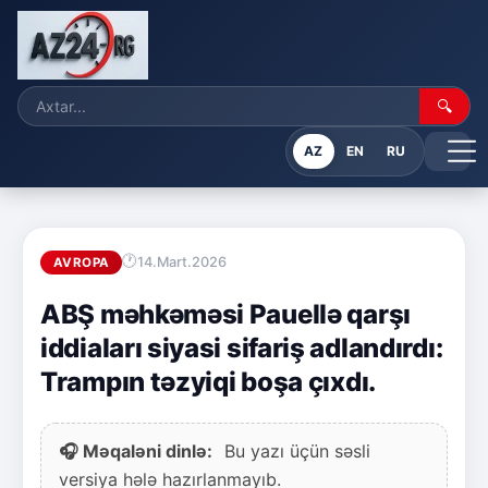
🔍
AZ
EN
RU
14.Mart.2026
AVROPA
ABŞ məhkəməsi Pauellə qarşı
iddiaları siyasi sifariş adlandırdı:
Trampın təzyiqi boşa çıxdı.
🎧 Məqaləni dinlə:
Bu yazı üçün səsli
versiya hələ hazırlanmayıb.