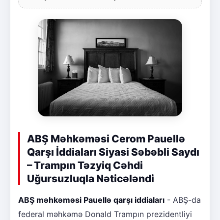
ABŞ Məhkəməsi Cerom Pauellə
Qarşı İddiaları Siyasi Səbəbli Saydı
– Trampın Təzyiq Cəhdi
Uğursuzluqla Nəticələndi
ABŞ məhkəməsi Pauellə qarşı iddiaları
- ABŞ-da
federal məhkəmə Donald Trampın prezidentliyi