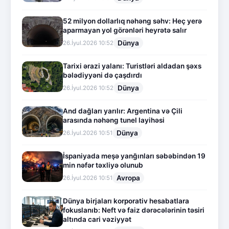
52 milyon dollarlıq nəhəng səhv: Heç yerə
aparmayan yol görənləri heyrətə salır
Dünya
26.İyul.2026 10:52
Tarixi ərazi yalanı: Turistləri aldadan şəxs
bələdiyyəni də çaşdırdı
Dünya
26.İyul.2026 10:52
And dağları yarılır: Argentina və Çili
arasında nəhəng tunel layihəsi
Dünya
26.İyul.2026 10:51
İspaniyada meşə yanğınları səbəbindən 19
min nəfər təxliyə olunub
Avropa
26.İyul.2026 10:51
Dünya birjaları korporativ hesabatlara
fokuslanıb: Neft və faiz dərəcələrinin təsiri
altında cari vəziyyət