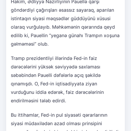
Hakim, Ədliyyə Nazirliyinin Pauellə qarşı
göndərdiyi çağırışları əsassız sayaraq, aparılan
istintaqın siyasi məqsədlər güddüyünü xüsusi
olaraq vurğulayıb. Məhkəmənin qərarında qeyd
edilib ki, Pauellin “yeganə günahı Trampın xoşuna
gəlməməsi” olub.
Tramp prezidentliyi illərində Fed-in faiz
dərəcələrini yüksək səviyyədə saxlaması
səbəbindən Pauelli dəfələrlə açıq şəkildə
qınamışdı. O, Fed-in iqtisadiyyata ziyan
vurduğunu iddia edərək, faiz dərəcələrinin
endirilməsini tələb edirdi.
Bu ittihamlar, Fed-in pul siyasəti qərarlarının
siyasi müdaxilədən azad olması prinsipini