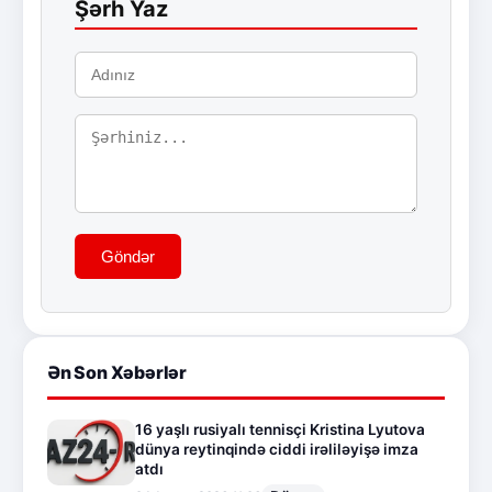
Şərh Yaz
Göndər
Ən Son Xəbərlər
16 yaşlı rusiyalı tennisçi Kristina Lyutova
dünya reytinqində ciddi irəliləyişə imza
atdı