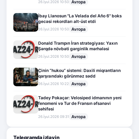
Avropa
26.İyul.2026 10:50
İbay Llanosun "La Velada del Año 6" boks
gecəsi rekordları alt-üst etdi
Avropa
26.İyul.2026 10:50
Donald Trampın İran strategiyası: Yaxın
Şərqdə növbəti gərginlik mərhələsi
Avropa
26.İyul.2026 10:50
Çinin “hukou” sistemi: Daxili miqrantların
qarşısındakı görünməz sədd
Avropa
26.İyul.2026 10:22
Tadey Pokaçar: Velosiped idmanının yeni
fenomeni və Tur de Fransın əfsanəvi
səhifəsi
Avropa
26.İyul.2026 09:31
Telegramda izləyin