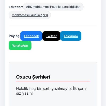
Etiketlər:
ABŞ məhkəməsi Pauellə qarşı iddiaları
məhkəməsi Pauellə qarşı
Paylaş:
Facebook
Twitter
Telegram
WhatsApp
Oxucu Şərhləri
Hələlik heç bir şərh yazılmayıb. İlk şərhi
siz yazın!