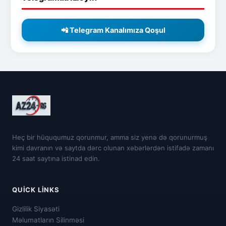
📲 Telegram Kanalımıza Qoşul
Heç bir hüququmuz qorunmur, amma siz yenə də qorunurmuş
kimi davranın və saytda dərc olunan xəbərlərdən istifadə zamanı
24 saat saytına istinad edin.
QUICK LINKS
Gizlilik Siyasəti
Məlumatların Silinməsi