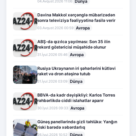
Dünya
04.Avqust.2026 11:06
Davina Makkol xərçənglə mübarizədən
sonra televiziya fəaliyyətinə fasilə verir
Avropa
03.Avqust.2026 00:59
ABŞ-da qızılca yayılması: Son 35 ilin
rekord göstəricisi müşahidə olunur
Avropa
31.İyul.2026 05:46
Rusiya Ukraynanın iri şəhərlərini kütləvi
raket və dron atəşinə tutub
Dünya
31.İyul.2026 03:09
BBVA-da kadr dəyişikliyi: Karlos Torres
rəhbərlikdə ciddi islahatlar aparır
Avropa
30.İyul.2026 09:33
Günəş panellərində gizli təhlükə: Yanğın
riski barədə xəbərdarlıq
Dünya
26.İyul.2026 10:52