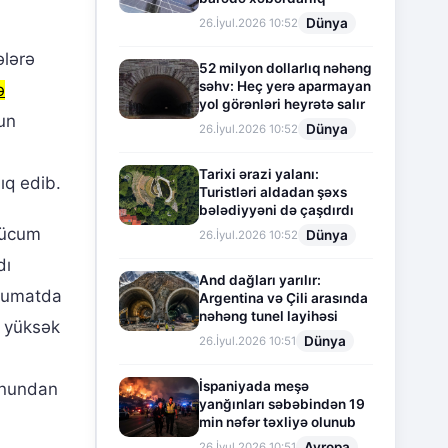
Dünya
26.İyul.2026 10:52
ələrə
52 milyon dollarlıq nəhəng
səhv: Heç yerə aparmayan
ə
yol görənləri heyrətə salır
un
Dünya
26.İyul.2026 10:52
Tarixi ərazi yalanı:
ıq edib.
Turistləri aldadan şəxs
bələdiyyəni də çaşdırdı
hücum
Dünya
26.İyul.2026 10:52
dı
And dağları yarılır:
əlumatda
Argentina və Çili arasında
nəhəng tunel layihəsi
ə yüksək
Dünya
26.İyul.2026 10:51
İspaniyada meşə
sonundan
yanğınları səbəbindən 19
min nəfər təxliyə olunub
Avropa
26.İyul.2026 10:51