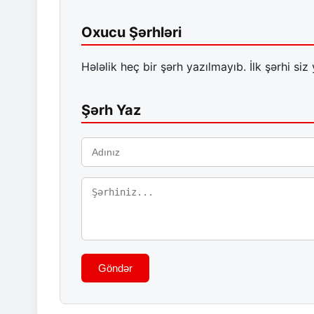
Oxucu Şərhləri
Hələlik heç bir şərh yazılmayıb. İlk şərhi siz 
Şərh Yaz
Göndər