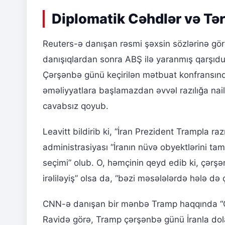
Diplomatik Cəhdlər və Tər
Reuters-ə danışan rəsmi şəxsin sözlərinə gör
danışıqlardan sonra ABŞ ilə yaranmış qarşıdur
Çərşənbə günü keçirilən mətbuat konfransınd
əməliyyatlara başlamazdan əvvəl razılığa nai
cavabsız qoyub.
Leavitt bildirib ki, “İran Prezident Trampla raz
administrasiyası “İranın nüvə obyektlərini ta
seçimi” olub. O, həmçinin qeyd edib ki, çərş
irəliləyiş” olsa da, “bəzi məsələlərdə hələ də 
CNN-ə danışan bir mənbə Tramp haqqında “O
Ravidə görə, Tramp çərşənbə günü İranla dola