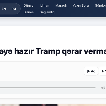
Dünya
İdman
Maraqlı
Yaxın Şərq
Gündə
EN
RU
Biznes
Sağlamlıq
əyə hazır Tramp qərar verm
▶ Aç
⬇ 