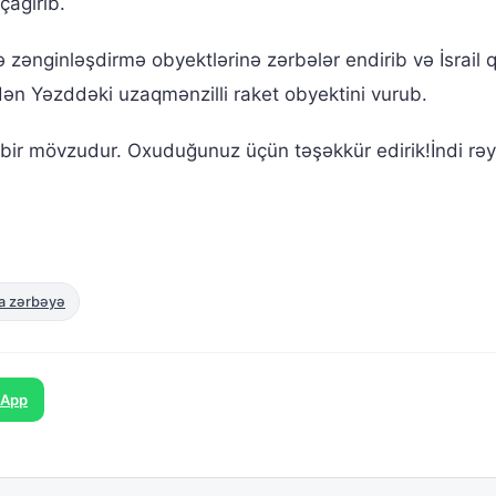
ağırıb.
zənginləşdirmə obyektlərinə zərbələr endirib və İsrail qı
dən Yəzddəki uzaqmənzilli raket obyektini vurub.
 bir mövzudur. Oxuduğunuz üçün təşəkkür edirik!İndi rəy
na zərbəyə
sApp