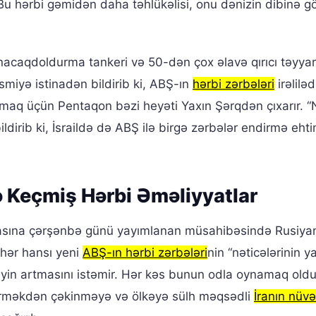
ə “Bu hərbi gəmidən daha təhlükəlisi, onu dənizin dibinə 
yanacaqdoldurma tankeri və 50-dən çox əlavə qırıcı təyya
miyə istinadən bildirib ki, ABŞ-ın
hərbi zərbələri
irəliləd
maq üçün Pentaqon bəzi heyəti Yaxın Şərqdən çıxarır. 
ldirib ki, İsraildə də ABŞ ilə birgə zərbələr endirmə ehti
ə Keçmiş Hərbi Əməliyyatlar
iyasına çərşənbə günü yayımlanan müsahibəsində Rusiya
a hər hansı yeni
ABŞ-ın hərbi zərbələri
nin “nəticələrinin y
liyin artmasını istəmir. Hər kəs bunun odla oynamaq old
irməkdən çəkinməyə və ölkəyə sülh məqsədli
İranın nüvə