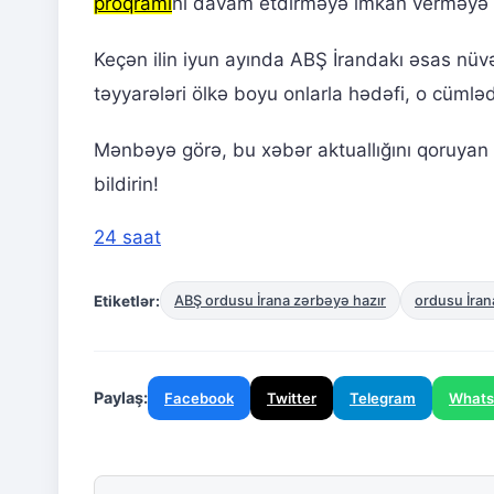
proqramı
nı davam etdirməyə imkan verməyə ç
Keçən ilin iyun ayında ABŞ İrandakı əsas nüvə 
təyyarələri ölkə boyu onlarla hədəfi, o cümlə
Mənbəyə görə, bu xəbər aktuallığını qoruyan
bildirin!
24 saat
Etiketlər:
ABŞ ordusu İrana zərbəyə hazır
ordusu İra
Paylaş:
Facebook
Twitter
Telegram
What