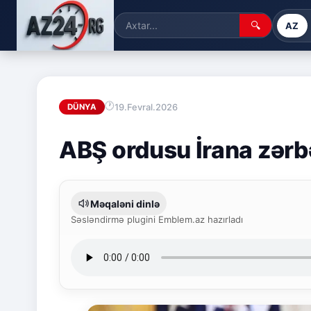
🔍
AZ
19.Fevral.2026
DÜNYA
ABŞ ordusu İrana zərb
Məqaləni dinlə
Səsləndirmə plugini Emblem.az hazırladı