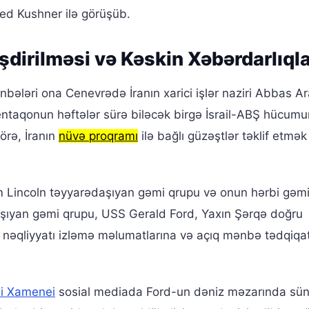
red Kushner ilə görüşüb.
şdirilməsi və Kəskin Xəbərdarlıql
ənbələri ona Cenevrədə İranın xarici işlər naziri Abbas Ar
Pentaqonun həftələr sürə biləcək birgə İsrail-ABŞ hücum
örə, İranın
nüvə proqramı
ilə bağlı güzəştlər təklif etmə
Lincoln təyyarədaşıyan gəmi qrupu və onun hərbi gəmi
daşıyan gəmi qrupu, USS Gerald Ford, Yaxın Şərqə doğru
 nəqliyyatı izləmə məlumatlarına və açıq mənbə tədqiqat
li Xamenei
sosial mediada Ford-un dəniz məzarında sün