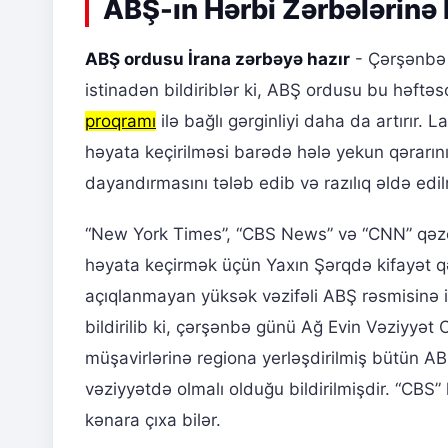
ABŞ-ın Hərbi Zərbələrinə H
ABŞ ordusu İrana zərbəyə hazır
- Çərşənbə 
istinadən bildiriblər ki, ABŞ ordusu bu həftə
proqramı
ilə bağlı gərginliyi daha da artırı
həyata keçirilməsi barədə hələ yekun qərarın
dayandırmasını tələb edib və razılıq əldə edi
“New York Times”, “CBS News” və “CNN” qəze
həyata keçirmək üçün Yaxın Şərqdə kifayət qə
açıqlanmayan yüksək vəzifəli ABŞ rəsmisinə i
bildirilib ki, çərşənbə günü Ağ Evin Vəziyyət 
müşavirlərinə regiona yerləşdirilmiş bütün AB
vəziyyətdə olmalı olduğu bildirilmişdir. “CBS
kənara çıxa bilər.