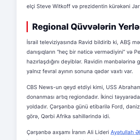
elçi Steve Witkoff və prezidentin kürəkəni Ja
Regional Qüvvələrin Yerlə
İsrail televiziyasında Ravid bildirib ki, ABŞ m
danışıqların “heç bir nəticə vermədiyini” və 
hazırlaşdığını deyiblər. Ravidin mənbələrinə g
yalnız fevral ayının sonuna qədər vaxtı var.
CBS News-un qeyd etdiyi kimi, USS Abraham 
donanması artıq regiondadır. İkinci təyyarə
yoldadır. Çərşənbə günü etibarilə Ford, dəniz
görə, Qərbi Afrika sahillərində idi.
Çərşənbə axşamı İranın Ali Lideri
Ayətullah Ə