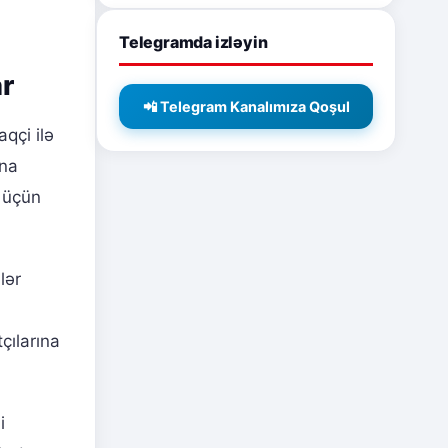
Telegramda izləyin
ar
📲 Telegram Kanalımıza Qoşul
aqçi ilə
una
k üçün
lər
çılarına
i