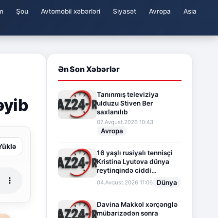
m
Şou
Avtomobil xəbərləri
Siyasət
Avropa
Asia
Ən Son Xəbərlər
Tanınmış televiziya
əyib
ulduzu Stiven Ber
saxlanılıb
07.Avqust.2026 10:43
Avropa
Yüklə
16 yaşlı rusiyalı tennisçi
Kristina Lyutova dünya
reytinqində ciddi
irəliləyişə imza atdı
Dünya
04.Avqust.2026 11:06
Davina Makkol xərçənglə
mübarizədən sonra