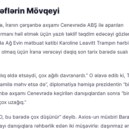
əflərin Mövqeyi
ə, İranın çərşənbə axşamı Cenevrədə ABŞ ilə aparılan
manı həll etmək üçün yazılı təklif təqdim edəcəyi gözləni
a Ağ Evin mətbuat katibi Karoline Leavitt Trampın hərbi
l olmaq üçün İrana verəcəyi dəqiq son tarix barədə sualı
ılıq əldə etsəydi, çox ağıllı davranardı.” O əlavə edib ki,
mamilə məhv etsə də”, diplomatiya həmişə prezidentin “bi
ənbə axşamı Cenevrədə keçirilən danışıqlardan sonra “bi
çox uzağıq.”
, bu barədə çox düşünür” deyib. Axios-un müxbiri Bar
yı danışıqlara rəhbərlik edən iki müşavirlə: daşınmaz ə