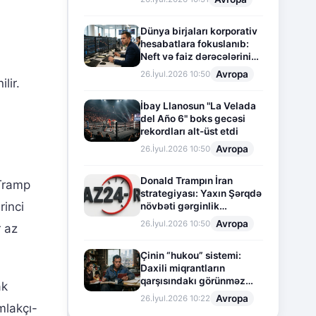
Dünya birjaları korporativ
hesabatlara fokuslanıb:
Neft və faiz dərəcələrinin
təsiri altında cari vəziyyət
Avropa
26.İyul.2026 10:50
lir.
İbay Llanosun "La Velada
del Año 6" boks gecəsi
rekordları alt-üst etdi
Avropa
26.İyul.2026 10:50
Donald Trampın İran
 Tramp
strategiyası: Yaxın Şərqdə
rinci
növbəti gərginlik
mərhələsi
Avropa
26.İyul.2026 10:50
r az
Çinin “hukou” sistemi:
Daxili miqrantların
qarşısındakı görünməz
ak
sədd
Avropa
26.İyul.2026 10:22
mlakçı-