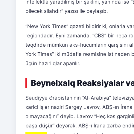
intellektlə yaradılmış bir şəklini, yanında is
biləcək silahdır” yazısı ilə paylaşıb.
“New York Times” qəzeti bildirir ki, onlarla 
regiondadır. Eyni zamanda, “CBS” bir neçə rəs
təqdirdə mümkün əks-hücumların qarşısını al
York Times” iki müdafiə rəsmisinə istinadən bi
üçün hazırlıqlar aparılır.
Beynəlxalq Reaksiyalar v
Səudiyyə Ərəbistanının “Al-Arabiya” televiz
xarici işlər naziri Sergey Lavrov, ABŞ-ın İran
olmayacağını” deyib. Lavrov “Heç kəs gərgin
başa düşür” deyərək, ABŞ-ı İrana zərbə end