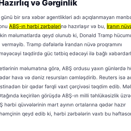
azırlıq və Gərginlik
günü bir sıra xəbər agentlikləri adı açıqlanmayan mənb
sonu
ABŞ-ın hərbi zərbələri
nə hazırlaşır və bu,
İranın nüv
r. Lakin məlumatlarda qeyd olunub ki, Donald Tramp hücum
ı verməyib. Tramp dəfələrlə İrandan nüvə proqramını
lməyəcəyi təqdirdə güc tətbiq edəcəyi ilə bağlı xəbərdarl
tlərinin məlumatına görə, ABŞ ordusu yaxın günlərdə 
dər hava və dəniz resursları cəmləşdirib. Reuters isə a
stinadən bir qədər fərqli vaxt çərçivəsi təqdim edib. M
Otağında keçirilən görüşdə ABŞ-ın milli təhlükəsizlik üzr
Ş hərbi qüvvələrinin mart ayının ortalarına qədər hazır
” həmçinin qeyd edib ki, hərbi zərbələrin vaxtı bu həftə