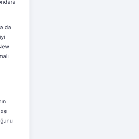
göndərə
rə də
iyi
“New
malı
nın
axşı
uğunu