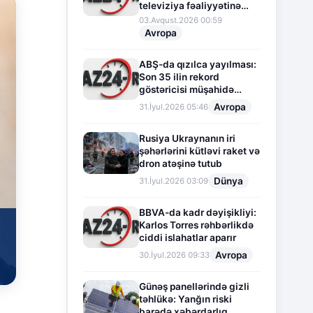
televiziya fəaliyyətinə
fasilə verir
03.Avqust.2026 00:59
Avropa
ABŞ-da qızılca yayılması:
Son 35 ilin rekord
göstəricisi müşahidə
olunur
Avropa
31.İyul.2026 05:46
Rusiya Ukraynanın iri
şəhərlərini kütləvi raket və
dron atəşinə tutub
Dünya
31.İyul.2026 03:09
BBVA-da kadr dəyişikliyi:
Karlos Torres rəhbərlikdə
ciddi islahatlar aparır
Avropa
30.İyul.2026 09:33
Günəş panellərində gizli
təhlükə: Yanğın riski
barədə xəbərdarlıq