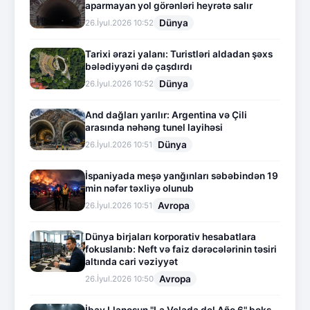
aparmayan yol görənləri heyrətə salır
Dünya
26.İyul.2026 10:52
Tarixi ərazi yalanı: Turistləri aldadan şəxs
bələdiyyəni də çaşdırdı
Dünya
26.İyul.2026 10:52
And dağları yarılır: Argentina və Çili
arasında nəhəng tunel layihəsi
Dünya
26.İyul.2026 10:51
İspaniyada meşə yanğınları səbəbindən 19
min nəfər təxliyə olunub
Avropa
26.İyul.2026 10:51
Dünya birjaları korporativ hesabatlara
fokuslanıb: Neft və faiz dərəcələrinin təsiri
altında cari vəziyyət
Avropa
26.İyul.2026 10:50
İbay Llanosun "La Velada del Año 6" boks