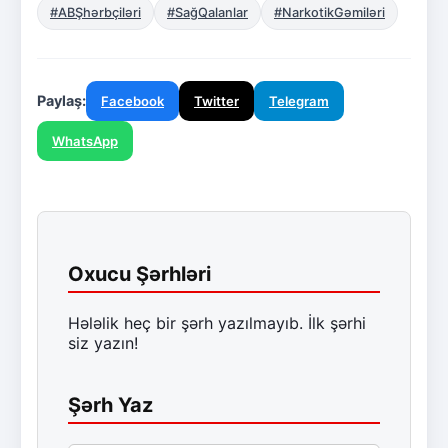
#ABŞhərbçiləri
#SağQalanlar
#NarkotikGəmiləri
Paylaş:
Facebook
Twitter
Telegram
WhatsApp
Oxucu Şərhləri
Hələlik heç bir şərh yazılmayıb. İlk şərhi
siz yazın!
Şərh Yaz