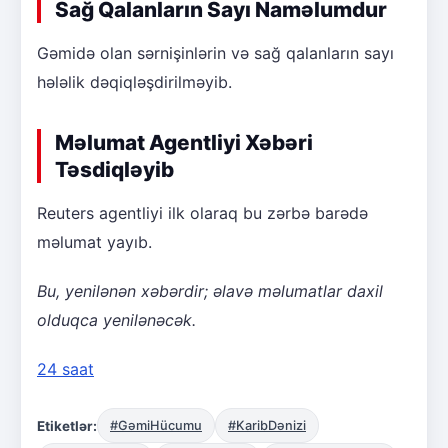
Sağ Qalanların Sayı Naməlumdur
Gəmidə olan sərnişinlərin və sağ qalanların sayı
hələlik dəqiqləşdirilməyib.
Məlumat Agentliyi Xəbəri
Təsdiqləyib
Reuters agentliyi ilk olaraq bu zərbə barədə
məlumat yayıb.
Bu, yenilənən xəbərdir; əlavə məlumatlar daxil
olduqca yenilənəcək.
24 saat
Etiketlər:
#GəmiHücumu
#KaribDənizi