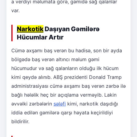
a verdiyi məlumata görə, gəmidə sağ qalanlar
var.
Narkotik
Daşıyan Gəmilərə
Hücumlar Artır
Cümə axşamı baş verən bu hadisə, son bir ayda
bölgədə baş verən altıncı məlum gəmi
hücumudur və sağ qalanların olduğu ilk hücum
kimi qeydə alınıb. ABŞ prezidenti Donald Tramp
administrasiyası cümə axşamı baş verən zərbə ilə
bağlı hələlik heç bir açıqlama verməyib. Lakin
əvvəlki zərbələrin
sələfi
kimi, narkotik daşıdığı
iddia edilən gəmilərə qarşı həyata keçirildiyi
bildirilir.