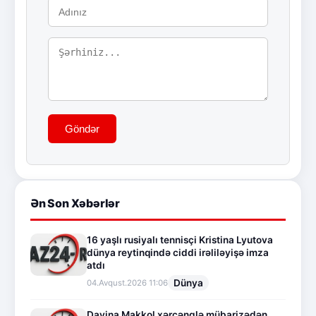
Göndər
Ən Son Xəbərlər
16 yaşlı rusiyalı tennisçi Kristina Lyutova
dünya reytinqində ciddi irəliləyişə imza
atdı
Dünya
04.Avqust.2026 11:06
Davina Makkol xərçənglə mübarizədən