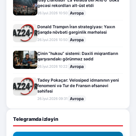
gecəsi rekordları alt-üst etdi
Avropa
26.İyul.2026 10:50
Donald Trampın İran strategiyası: Yaxın
Şərqdə növbəti gərginlik mərhələsi
Avropa
26.İyul.2026 10:50
Çinin “hukou” sistemi: Daxili miqrantların
qarşısındakı görünməz sədd
Avropa
26.İyul.2026 10:22
Tadey Pokaçar: Velosiped idmanının yeni
fenomeni və Tur de Fransın əfsanəvi
səhifəsi
Avropa
26.İyul.2026 09:31
Telegramda izləyin