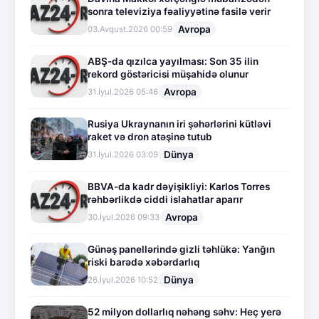
sonra televiziya fəaliyyətinə fasilə verir
Avropa
03.Avqust.2026 00:59
ABŞ-da qızılca yayılması: Son 35 ilin
rekord göstəricisi müşahidə olunur
Avropa
31.İyul.2026 05:46
Rusiya Ukraynanın iri şəhərlərini kütləvi
raket və dron atəşinə tutub
Dünya
31.İyul.2026 03:09
BBVA-da kadr dəyişikliyi: Karlos Torres
rəhbərlikdə ciddi islahatlar aparır
Avropa
30.İyul.2026 09:33
Günəş panellərində gizli təhlükə: Yanğın
riski barədə xəbərdarlıq
Dünya
26.İyul.2026 10:52
52 milyon dollarlıq nəhəng səhv: Heç yerə