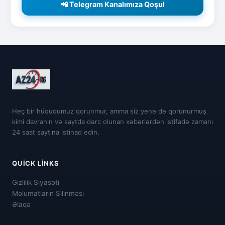
📲 Telegram Kanalımıza Qoşul
Heç bir hüququmuz qorunmur, amma siz yenə də qorunurmuş
kimi davranın və saytda dərc olunan xəbərlərdən istifadə zamanı
24 saat saytına istinad edin.
QUICK LINKS
Gizlilik Siyasəti
Məlumatların Silinməsi
Əlaqə