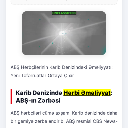
ABŞ Hərbçilərinin Karib Dənizindəki Əməliyyatı:
Yeni Təfərrüatlar Ortaya Çıxır
Karib Dənizində
Hərbi Əməliyyat
:
ABŞ-ın Zərbəsi
ABŞ hərbçiləri cümə axşamı Karib dənizində daha
bir gəmiyə zərbə endirib. ABŞ rəsmisi CBS News-