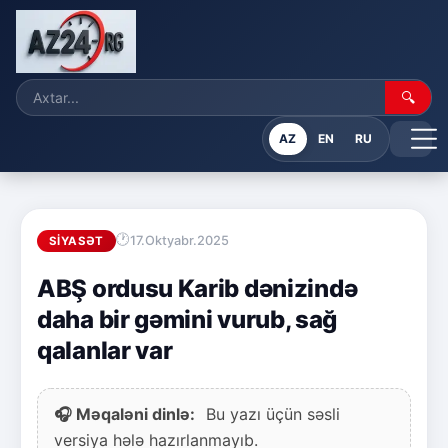
🔍
AZ
EN
RU
17.Oktyabr.2025
SIYASƏT
ABŞ ordusu Karib dənizində
daha bir gəmini vurub, sağ
qalanlar var
🎧 Məqaləni dinlə:
Bu yazı üçün səsli
versiya hələ hazırlanmayıb.