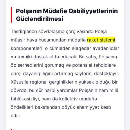
Polşanın Müdafiə Qabiliyyətlərinin
Gücləndirilməsi
Təsdiqlənən sövdələşmə çərçivəsində Polşa
müasir hava hücumundan müdafiə
raket sistemi
komponentləri, o cümlədən əlaqədar avadanlıqlar
və texniki dəstək əldə edəcək. Bu satış, Polşanın
öz sərhədlərini qorumaq və potensial təhdidlərə
qarşı dayanıqlılığını artırmaq səylərini dəstəkləyir.
Xüsusilə regional gərginliklərin yüksək olduğu bir
dövrdə, bu cür hərbi yardımlar Polşanın həm milli
təhlükəsizliyi, həm də kollektiv müdafiə
öhdəlikləri baxımından böyük əhəmiyyət kəsb
edir.