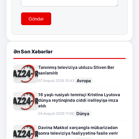
Göndər
Ən Son Xəbərlər
Tanınmış televiziya ulduzu Stiven Ber
saxlanılıb
Avropa
07.Avqust.2026 10:43
16 yaşlı rusiyalı tennisçi Kristina Lyutova
dünya reytinqində ciddi irəliləyişə imza
atdı
Dünya
04.Avqust.2026 11:06
Davina Makkol xərçənglə mübarizədən
sonra televiziya fəaliyyətinə fasilə verir