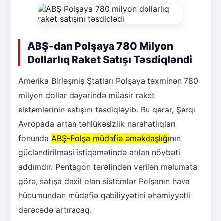
ABŞ-dan Polşaya 780 Milyon
Dollarlıq Raket Satışı Təsdiqləndi
Amerika Birləşmiş Ştatları Polşaya təxminən 780
milyon dollar dəyərində müasir raket
sistemlərinin satışını təsdiqləyib. Bu qərar, Şərqi
Avropada artan təhlükəsizlik narahatlıqları
fonunda
ABŞ-Polşa müdafiə əməkdaşlığı
nın
gücləndirilməsi istiqamətində atılan növbəti
addımdır. Pentagon tərəfindən verilən məlumata
görə, satışa daxil olan sistemlər Polşanın hava
hücumundan müdafiə qabiliyyətini əhəmiyyətli
dərəcədə artıracaq.