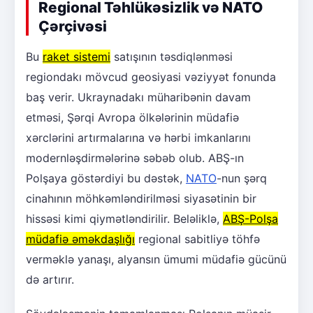
Regional Təhlükəsizlik və NATO
Çərçivəsi
Bu
raket sistemi
satışının təsdiqlənməsi
regiondakı mövcud geosiyasi vəziyyət fonunda
baş verir. Ukraynadakı müharibənin davam
etməsi, Şərqi Avropa ölkələrinin müdafiə
xərclərini artırmalarına və hərbi imkanlarını
modernləşdirmələrinə səbəb olub. ABŞ-ın
Polşaya göstərdiyi bu dəstək,
NATO
-nun şərq
cinahının möhkəmləndirilməsi siyasətinin bir
hissəsi kimi qiymətləndirilir. Beləliklə,
ABŞ-Polşa
müdafiə əməkdaşlığı
regional sabitliyə töhfə
verməklə yanaşı, alyansın ümumi müdafiə gücünü
də artırır.