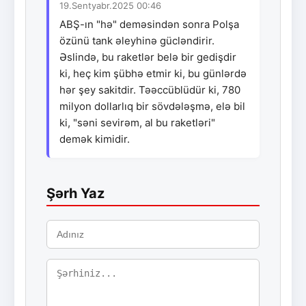
19.Sentyabr.2025 00:46
ABŞ-ın "hə" deməsindən sonra Polşa
özünü tank əleyhinə gücləndirir.
Əslində, bu raketlər belə bir gedişdir
ki, heç kim şübhə etmir ki, bu günlərdə
hər şey sakitdir. Təəccüblüdür ki, 780
milyon dollarlıq bir sövdələşmə, elə bil
ki, "səni sevirəm, al bu raketləri"
demək kimidir.
Şərh Yaz