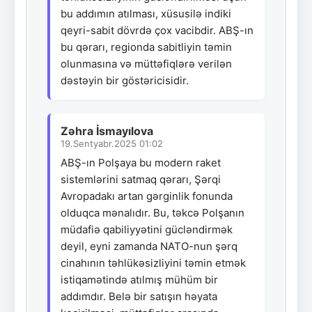
bu addımın atılması, xüsusilə indiki
qeyri-sabit dövrdə çox vacibdir. ABŞ-ın
bu qərarı, regionda sabitliyin təmin
olunmasına və müttəfiqlərə verilən
dəstəyin bir göstəricisidir.
Zəhra İsmayılova
19.Sentyabr.2025 01:02
ABŞ-ın Polşaya bu modern raket
sistemlərini satmaq qərarı, Şərqi
Avropadakı artan gərginlik fonunda
olduqca mənalıdır. Bu, təkcə Polşanın
müdafiə qabiliyyətini gücləndirmək
deyil, eyni zamanda NATO-nun şərq
cinahının təhlükəsizliyini təmin etmək
istiqamətində atılmış mühüm bir
addımdır. Belə bir satışın həyata