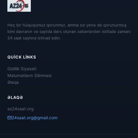
Heç bir hüququmuz qorunmur, amma siz yenə də qorunurmuş
kimi davranın və saytda dərc olunan xəbərlərdən istifadə zamanı
24 saat saytına istinad edin.
QUICK LINKS
Gizlilik Siyasəti
Məlumatların Silinməsi
Əlaqə
ƏLAQƏ
az24saat.org
24saat.org@gmail.com