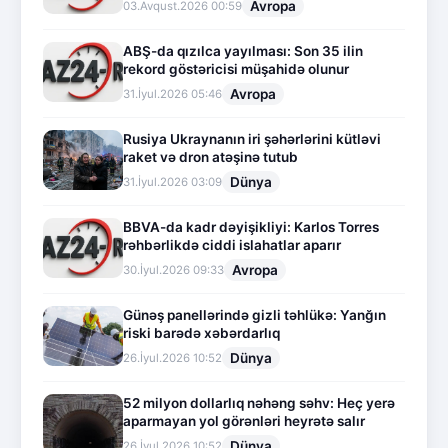
Avropa
03.Avqust.2026 00:59
ABŞ-da qızılca yayılması: Son 35 ilin
rekord göstəricisi müşahidə olunur
Avropa
31.İyul.2026 05:46
Rusiya Ukraynanın iri şəhərlərini kütləvi
raket və dron atəşinə tutub
Dünya
31.İyul.2026 03:09
BBVA-da kadr dəyişikliyi: Karlos Torres
rəhbərlikdə ciddi islahatlar aparır
Avropa
30.İyul.2026 09:33
Günəş panellərində gizli təhlükə: Yanğın
riski barədə xəbərdarlıq
Dünya
26.İyul.2026 10:52
52 milyon dollarlıq nəhəng səhv: Heç yerə
aparmayan yol görənləri heyrətə salır
Dünya
26.İyul.2026 10:52