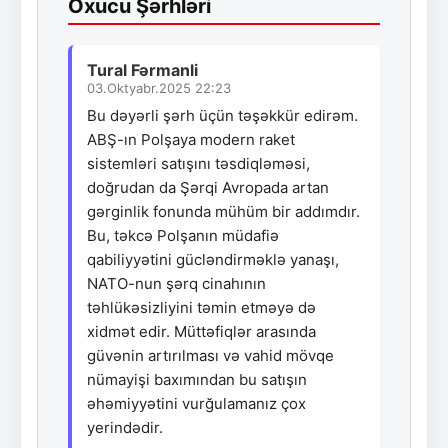
Oxucu Şərhləri
Tural Fərmanli
03.Oktyabr.2025 22:23
Bu dəyərli şərh üçün təşəkkür edirəm.
ABŞ-ın Polşaya modern raket
sistemləri satışını təsdiqləməsi,
doğrudan da Şərqi Avropada artan
gərginlik fonunda mühüm bir addımdır.
Bu, təkcə Polşanın müdafiə
qabiliyyətini gücləndirməklə yanaşı,
NATO-nun şərq cinahının
təhlükəsizliyini təmin etməyə də
xidmət edir. Müttəfiqlər arasında
güvənin artırılması və vahid mövqe
nümayişi baxımından bu satışın
əhəmiyyətini vurğulamanız çox
yerindədir.