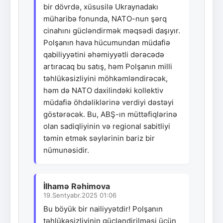
bir dövrdə, xüsusilə Ukraynadakı
müharibə fonunda, NATO-nun şərq
cinahını gücləndirmək məqsədi daşıyır.
Polşanın hava hücumundan müdafiə
qabiliyyətini əhəmiyyətli dərəcədə
artıracaq bu satış, həm Polşanın milli
təhlükəsizliyini möhkəmləndirəcək,
həm də NATO daxilindəki kollektiv
müdafiə öhdəliklərinə verdiyi dəstəyi
göstərəcək. Bu, ABŞ-ın müttəfiqlərinə
olan sadiqliyinin və regional sabitliyi
təmin etmək səylərinin bariz bir
nümunəsidir.
İlhamə Rəhimova
19.Sentyabr.2025 01:06
Bu böyük bir nailiyyətdir! Polşanın
təhlükəsizliyinin gücləndirilməsi üçün