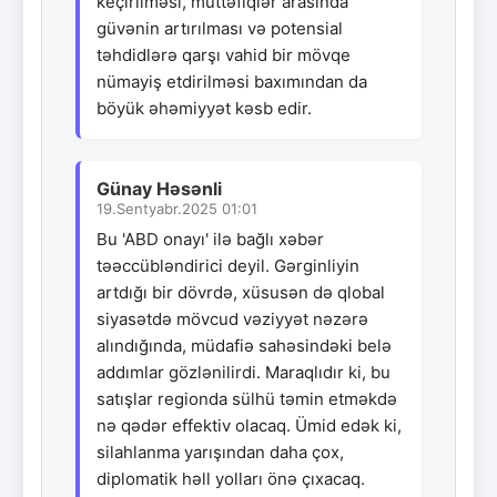
keçirilməsi, müttəfiqlər arasında
güvənin artırılması və potensial
təhdidlərə qarşı vahid bir mövqe
nümayiş etdirilməsi baxımından da
böyük əhəmiyyət kəsb edir.
Günay Həsənli
19.Sentyabr.2025 01:01
Bu 'ABD onayı' ilə bağlı xəbər
təəccübləndirici deyil. Gərginliyin
artdığı bir dövrdə, xüsusən də qlobal
siyasətdə mövcud vəziyyət nəzərə
alındığında, müdafiə sahəsindəki belə
addımlar gözlənilirdi. Maraqlıdır ki, bu
satışlar regionda sülhü təmin etməkdə
nə qədər effektiv olacaq. Ümid edək ki,
silahlanma yarışından daha çox,
diplomatik həll yolları önə çıxacaq.