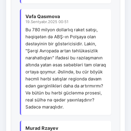
Vəfa Qasımova
19.Sentyabr.2025 00:51
Bu 780 milyon dollarlıq raket satışı,
həqiqətən də ABŞ-ın Polşaya olan
dəstəyinin bir göstəricisidir. Lakin,
"Şərqi Avropada artan təhlükəsizlik
narahatlıqları" ifadəsi bu razılaşmanın
altında yatan əsas səbəbləri tam olaraq
ortaya qoymur. Əslində, bu cür böyük
həcmli hərbi satışlar regionda davam
edən gərginlikləri daha da artırmırmı?
Və bütün bu hərbi güclənmə prosesi,
real sülhə nə qədər yaxınlaşdırır?
Sadəcə maraqlıdır.
Murad Rzayev