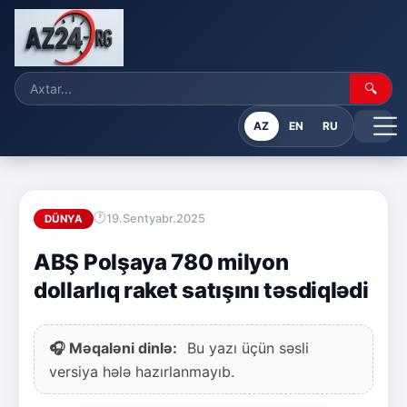
🔍
AZ
EN
RU
19.Sentyabr.2025
DÜNYA
ABŞ Polşaya 780 milyon
dollarlıq raket satışını təsdiqlədi
🎧 Məqaləni dinlə:
Bu yazı üçün səsli
versiya hələ hazırlanmayıb.