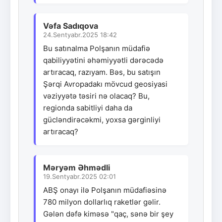
Vəfa Sadıqova
24.Sentyabr.2025 18:42
Bu satınalma Polşanın müdafiə
qabiliyyətini əhəmiyyətli dərəcədə
artıracaq, razıyam. Bəs, bu satışın
Şərqi Avropadakı mövcud geosiyasi
vəziyyətə təsiri nə olacaq? Bu,
regionda sabitliyi daha da
gücləndirəcəkmi, yoxsa gərginliyi
artıracaq?
Məryəm Əhmədli
19.Sentyabr.2025 02:01
ABŞ onayı ilə Polşanın müdafiəsinə
780 milyon dollarlıq raketlər gəlir.
Gələn dəfə kiməsə "qaç, sənə bir şey