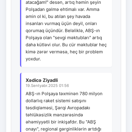
atacağam!" desən, artıq həmin şeyin
Polşadan gəlmə ehtimalı var. Amma
əmin ol ki, bu atılan şey havada
insanları vurmaq üçün deyil, onları
qorumaq üçündür. Beləliklə, ABŞ-ın
Polşaya olan "sevgi məktubları" artıq
daha kütləvi olur. Bu cür məktublar heç
kimə zərər verməsə, heç bir problem
yoxdur.
Xədicə Ziyadli
19.Sentyabr.2025 01:56
ABŞ-ın Polşaya təxminən 780 milyon
dollarlıq raket sistemi satışını
təsdiqləməsi, Şərqi Avropadakı
təhlükəsizlik mənzərəsində
əhəmiyyətli bir inkişafdır. Bu "ABŞ
onayı", regional gərginliklərin artdığı