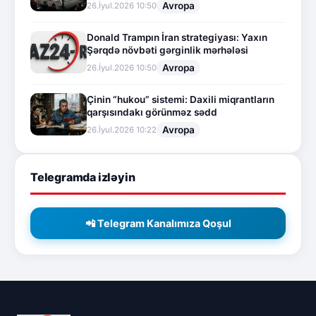
Avropa
26.İyul.2026 10:50
Donald Trampın İran strategiyası: Yaxın
Şərqdə növbəti gərginlik mərhələsi
Avropa
26.İyul.2026 10:50
Çinin “hukou” sistemi: Daxili miqrantların
qarşısındakı görünməz sədd
Avropa
26.İyul.2026 10:22
Telegramda izləyin
📲 Telegram Kanalımıza Qoşul