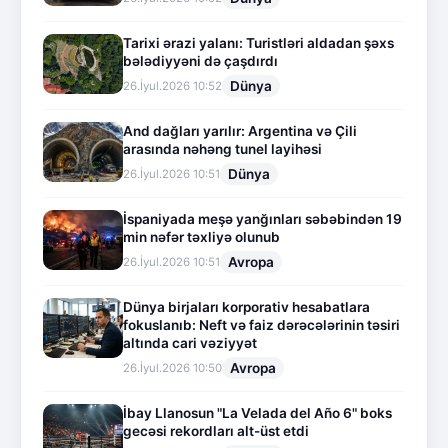
Tarixi ərazi yalanı: Turistləri aldadan şəxs
bələdiyyəni də çaşdırdı
Dünya
26.İyul.2026 10:52
And dağları yarılır: Argentina və Çili
arasında nəhəng tunel layihəsi
Dünya
26.İyul.2026 10:51
İspaniyada meşə yanğınları səbəbindən 19
min nəfər təxliyə olunub
Avropa
26.İyul.2026 10:51
Dünya birjaları korporativ hesabatlara
fokuslanıb: Neft və faiz dərəcələrinin təsiri
altında cari vəziyyət
Avropa
26.İyul.2026 10:50
İbay Llanosun "La Velada del Año 6" boks
gecəsi rekordları alt-üst etdi