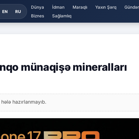
Dünya
İdman
Maraqlı
Yaxın Şərq
Gündə
EN
RU
Biznes
Sağlamlıq
nqo münaqişə mineralları
 hələ hazırlanmayıb.