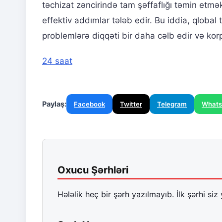
təchizat zəncirində tam şəffaflığı təmin etm
effektiv addımlar tələb edir. Bu iddia, qlobal 
problemlərə diqqəti bir daha cəlb edir və korp
24 saat
Paylaş:
Facebook
Twitter
Telegram
What
Oxucu Şərhləri
Hələlik heç bir şərh yazılmayıb. İlk şərhi siz 