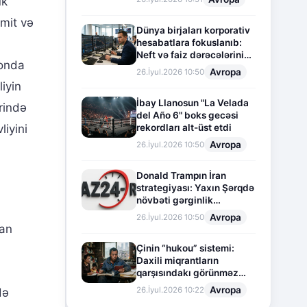
ük
amit və
Dünya birjaları korporativ
hesabatlara fokuslanıb:
Neft və faiz dərəcələrinin
ionda
təsiri altında cari vəziyyət
Avropa
26.İyul.2026 10:50
iyin
İbay Llanosun "La Velada
rində
del Año 6" boks gecəsi
liyini
rekordları alt-üst etdi
Avropa
26.İyul.2026 10:50
Donald Trampın İran
strategiyası: Yaxın Şərqdə
növbəti gərginlik
mərhələsi
Avropa
26.İyul.2026 10:50
san
Çinin “hukou” sistemi:
Daxili miqrantların
qarşısındakı görünməz
sədd
Avropa
26.İyul.2026 10:22
də