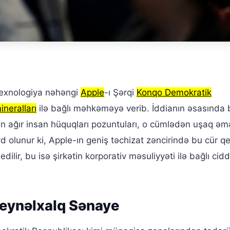
texnologiya nəhəngi
Apple
-ı Şərqi
Konqo Demokratik
neralları
ilə bağlı məhkəməyə verib. İddianın əsasında 
ən ağır insan hüquqları pozuntuları, o cümlədən uşaq əm
olunur ki, Apple-ın geniş təchizat zəncirində bu cür qe
ilir, bu isə şirkətin korporativ məsuliyyəti ilə bağlı cidd
Beynəlxalq Sənaye