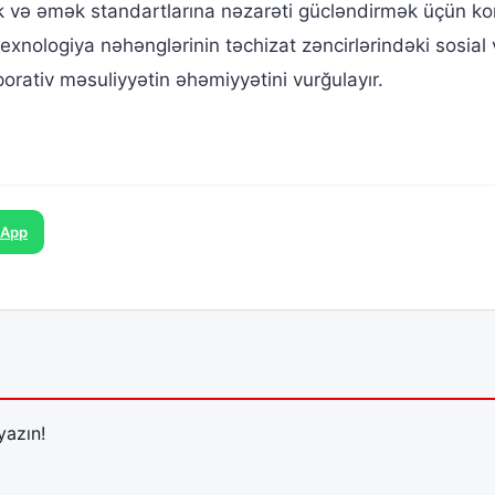
ək və əmək standartlarına nəzarəti gücləndirmək üçün ko
texnologiya nəhənglərinin təchizat zəncirlərindəki sosial 
orativ məsuliyyətin əhəmiyyətini vurğulayır.
sApp
yazın!