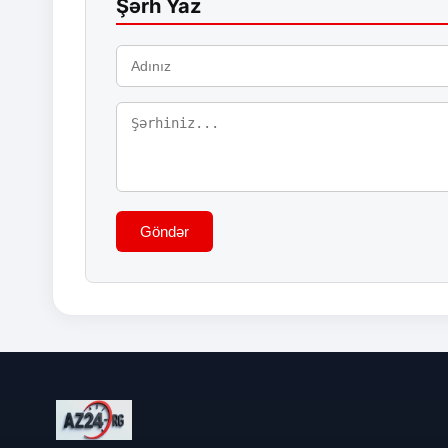
Şərh Yaz
Göndər