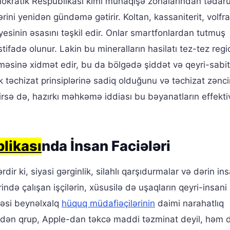
mokratik Respublikası kimi münaqişə zonalarından tədar
rini yenidən gündəmə gətirir. Koltan, kassaniterit, volfr
yesinin əsasını təşkil edir. Onlar smartfonlardan tutmuş
tifadə olunur. Lakin bu mineralların hasilatı tez-tez reg
şməsinə xidmət edir, bu da bölgədə şiddət və qeyri-sabitl
k təchizat prinsiplərinə sadiq olduğunu və təchizat zənci
dirsə də, hazırkı məhkəmə iddiası bu bəyanatların effektiv
likası
nda İnsan Faciələri
dir ki, siyasi gərginlik, silahlı qarşıdurmalar və dərin in
ində çalışan işçilərin, xüsusilə də uşaqların qeyri-insani
məsi beynəlxalq
hüquq müdafiəçilərinin
daimi narahatlıq
dən qrup, Apple-dan təkcə maddi təzminat deyil, həm 