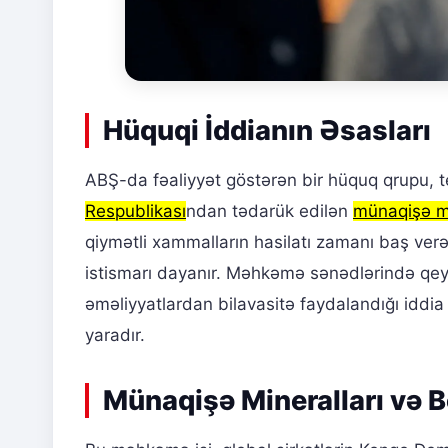
Hüquqi İddianın Əsasları
ABŞ-da fəaliyyət göstərən bir hüquq qrupu, 
Respublikası
ndan tədarük edilən
münaqişə mi
qiymətli xammalların hasilatı zamanı baş ver
istismarı dayanır. Məhkəmə sənədlərində qeyd 
əməliyyatlardan bilavasitə faydalandığı iddia ed
yaradır.
Münaqişə Mineralları və 