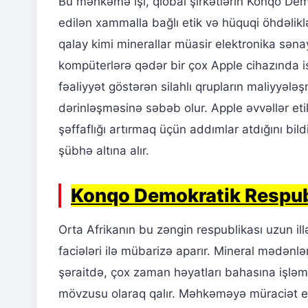
Bu məhkəmə işi, qlobal şirkətlərin Konqo De
edilən xammalla bağlı etik və hüquqi öhdəliklə
qalay kimi minerallar müasir elektronika səna
kompüterlərə qədər bir çox Apple cihazında is
fəaliyyət göstərən silahlı qrupların maliyyələ
dərinləşməsinə səbəb olur. Apple əvvəllər eti
şəffaflığı artırmaq üçün addımlar atdığını bil
şübhə altına alır.
Konqo Demokratik Respub
Orta Afrikanın bu zəngin respublikası uzun illər
faciələri ilə mübarizə aparır. Mineral mədənlər
şəraitdə, çox zaman həyatları bahasına işlə
mövzusu olaraq qalır. Məhkəməyə müraciət e