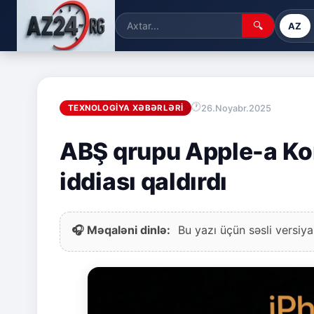
🔍
AZ
26.Noyabr.2025
TEXNOLOGIYA XƏBƏRLƏRI
ABŞ qrupu Apple-a Ko
iddiası qaldırdı
🎧 Məqaləni dinlə:
Bu yazı üçün səsli versiya