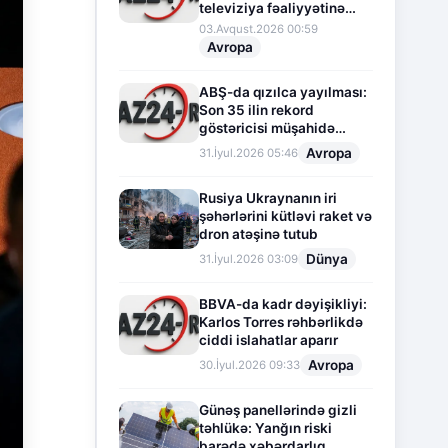
televiziya fəaliyyətinə
fasilə verir
03.Avqust.2026 00:59
Avropa
ABŞ-da qızılca yayılması:
Son 35 ilin rekord
göstəricisi müşahidə
olunur
Avropa
31.İyul.2026 05:46
Rusiya Ukraynanın iri
şəhərlərini kütləvi raket və
dron atəşinə tutub
Dünya
31.İyul.2026 03:09
BBVA-da kadr dəyişikliyi:
Karlos Torres rəhbərlikdə
ciddi islahatlar aparır
Avropa
30.İyul.2026 09:33
Günəş panellərində gizli
təhlükə: Yanğın riski
barədə xəbərdarlıq