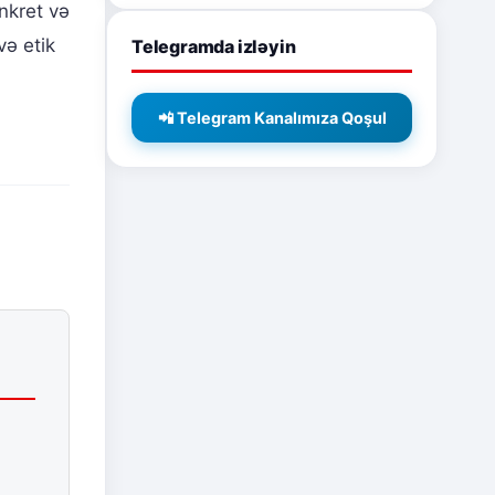
nkret və
və etik
Telegramda izləyin
📲 Telegram Kanalımıza Qoşul