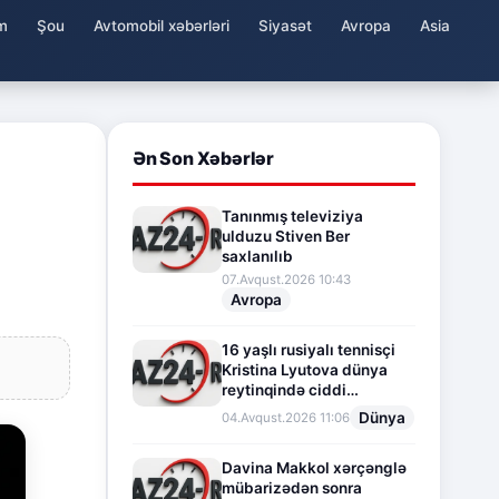
m
Şou
Avtomobil xəbərləri
Siyasət
Avropa
Asia
Ən Son Xəbərlər
Tanınmış televiziya
ulduzu Stiven Ber
saxlanılıb
07.Avqust.2026 10:43
Avropa
16 yaşlı rusiyalı tennisçi
Kristina Lyutova dünya
reytinqində ciddi
irəliləyişə imza atdı
Dünya
04.Avqust.2026 11:06
Davina Makkol xərçənglə
mübarizədən sonra