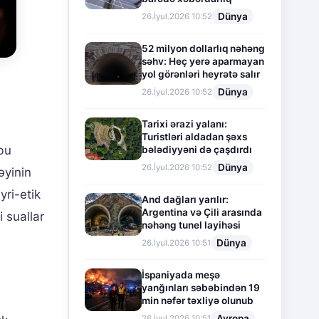
Dünya
26.İyul.2026 10:52
52 milyon dollarlıq nəhəng
səhv: Heç yerə aparmayan
yol görənləri heyrətə salır
Dünya
26.İyul.2026 10:52
Tarixi ərazi yalanı:
Turistləri aldadan şəxs
bu
bələdiyyəni də çaşdırdı
Dünya
26.İyul.2026 10:52
əyinin
yri-etik
And dağları yarılır:
Argentina və Çili arasında
i suallar
nəhəng tunel layihəsi
Dünya
26.İyul.2026 10:51
İspaniyada meşə
yanğınları səbəbindən 19
min nəfər təxliyə olunub
Avropa
26.İyul.2026 10:51