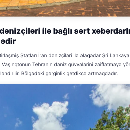
ənizçiləri ilə bağlı sərt xəbərdarl
ədir
rləşmiş Ştatları İran dənizçiləri ilə əlaqədar Şri Lankaya
ət, Vaşinqtonun Tehranın dəniz qüvvələrini zəiflətməyə yö
ləndirilir. Bölgədəki gərginlik getdikcə artmaqdadır.