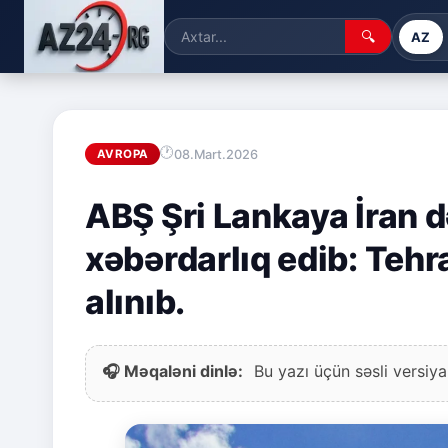
🔍
AZ
08.Mart.2026
AVROPA
ABŞ Şri Lankaya İran də
xəbərdarlıq edib: Teh
alınıb.
🎧 Məqaləni dinlə:
Bu yazı üçün səsli versiya