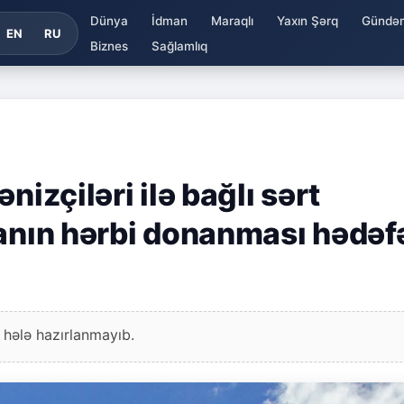
Dünya
İdman
Maraqlı
Yaxın Şərq
Gündə
EN
RU
Biznes
Sağlamlıq
nizçiləri ilə bağlı sərt
ranın hərbi donanması hədəf
 hələ hazırlanmayıb.