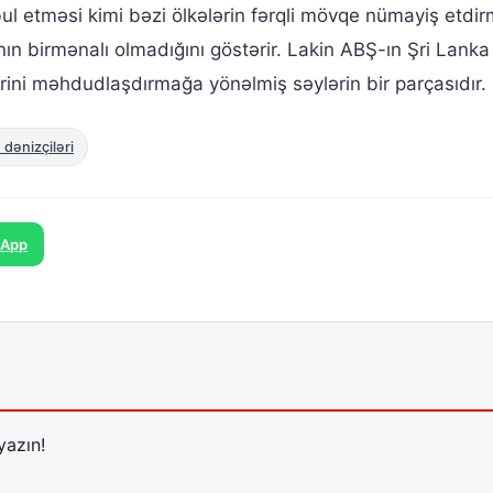
bul etməsi kimi bəzi ölkələrin fərqli mövqe nümayiş etdir
 birmənalı olmadığını göstərir. Lakin ABŞ-ın Şri Lanka
lərini məhdudlaşdırmağa yönəlmiş səylərin bir parçasıdır.
 dənizçiləri
sApp
yazın!