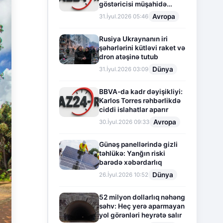
göstəricisi müşahidə
olunur
Avropa
31.İyul.2026 05:46
Rusiya Ukraynanın iri
şəhərlərini kütləvi raket və
dron atəşinə tutub
Dünya
31.İyul.2026 03:09
BBVA-da kadr dəyişikliyi:
Karlos Torres rəhbərlikdə
ciddi islahatlar aparır
Avropa
30.İyul.2026 09:33
Günəş panellərində gizli
təhlükə: Yanğın riski
barədə xəbərdarlıq
Dünya
26.İyul.2026 10:52
52 milyon dollarlıq nəhəng
səhv: Heç yerə aparmayan
yol görənləri heyrətə salır