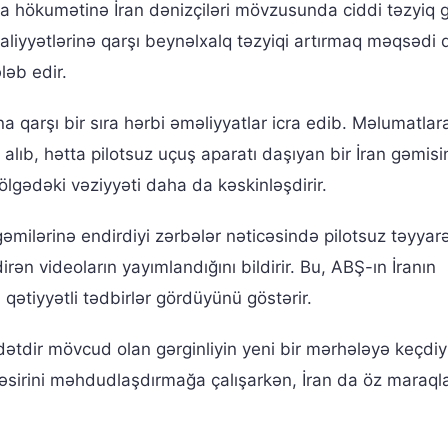
 hökumətinə İran dənizçiləri mövzusunda ciddi təzyiq gö
aliyyətlərinə qarşı beynəlxalq təzyiqi artırmaq məqsədi d
ləb edir.
qarşı bir sıra hərbi əməliyyatlar icra edib. Məlumatlar
alıb, hətta pilotsuz uçuş aparatı daşıyan bir İran gəmisi
ölgədəki vəziyyəti daha da kəskinləşdirir.
milərinə endirdiyi zərbələr nəticəsində pilotsuz təyyar
ən videoların yayımlandığını bildirir. Bu, ABŞ-ın İranın
ətiyyətli tədbirlər gördüyünü göstərir.
tdir mövcud olan gərginliyin yeni bir mərhələyə keçdiy
əsirini məhdudlaşdırmağa çalışarkən, İran da öz maraqla