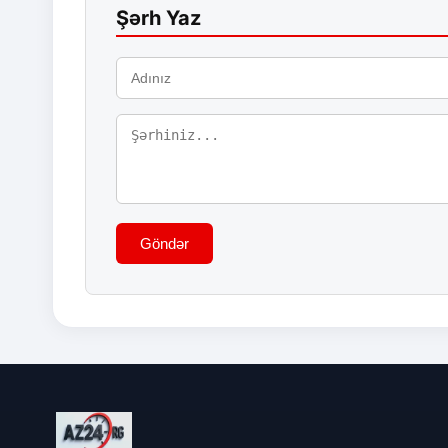
Şərh Yaz
Göndər