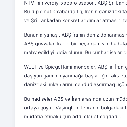
NTV-nin verdiyi xəbərə əsasən, ABŞ Şri Lanka
Bu diplomatik xəbərdarlıq, İranın dənizdəki fə
və Şri Lankadan konkret addımlar atmasını tə
Bununla yanaşı, ABŞ İranın dəniz donanmasına 
ABŞ qüvvələri İranın bir neçə gəmisini hədəfə 
məhv edildiyi iddia olunur. Bu cür hadisələr b
WELT və Spiegel kimi mənbələr, ABŞ-ın İran gə
daşıyan gəminin yanmağa başladığını əks etdir
dənizdəki imkanlarını məhdudlaşdırmaq üçün q
Bu hadisələr ABŞ və İran arasında uzun müddə
ortaya qoyur. Vaşinqton Tehranın bölgədəki t
müdafiə etmək üçün addımlar atmaqdadır.