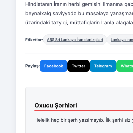
Hindistanın İranın hərbi gəmisini limanına qə
beynəlxalq səviyyədə bu məsələyə yanaşmanın
üzərindəki təzyiqi, müttəfiqlərin İranla əlaqə
Etiketlər:
ABŞ Şri Lankaya İran dənizçiləri
Lankaya İran
Paylaş:
Facebook
Twitter
Telegram
What
Oxucu Şərhləri
Hələlik heç bir şərh yazılmayıb. İlk şərhi siz 