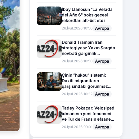
İbay Llanosun "La Velada
del Año 6" boks gecəsi
rekordları alt-üst etdi
Avropa
26.İyul.2026 10:50
Donald Trampın İran
strategiyası: Yaxın Şərqdə
növbəti gərginlik
mərhələsi
Avropa
26.İyul.2026 10:50
Çinin “hukou” sistemi:
Daxili miqrantların
qarşısındakı görünməz
sədd
Avropa
26.İyul.2026 10:22
Tadey Pokaçar: Velosiped
idmanının yeni fenomeni
və Tur de Fransın əfsanəvi
səhifəsi
Avropa
26.İyul.2026 09:31