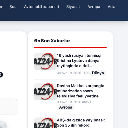
m
Şou
Avtomobil xəbərləri
Siyasət
Avropa
Asia
Ən Son Xəbərlər
16 yaşlı rusiyalı tennisçi
Kristina Lyutova dünya
reytinqində ciddi
ə
irəliləyişə imza atdı
Dünya
04.Avqust.2026 11:06
Davina Makkol xərçənglə
mübarizədən sonra
televiziya fəaliyyətinə
fasilə verir
03.Avqust.2026 00:59
Avropa
ABŞ-da qızılca yayılması:
Son 35 ilin rekord