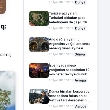
Dünya
26.İyul.2026 10:52
Tarixi ərazi yalanı:
Turistləri aldadan şəxs
bələdiyyəni də çaşdırdı
ıq:
Dünya
26.İyul.2026 10:52
And dağları yarılır:
Argentina və Çili arasında
nəhəng tunel layihəsi
nəlmiş
Dünya
26.İyul.2026 10:51
İspaniyada meşə
yanğınları səbəbindən 19
min nəfər təxliyə olunub
Avropa
26.İyul.2026 10:51
Dünya birjaları korporativ
hesabatlara fokuslanıb:
Neft və faiz dərəcələrinin
təsiri altında cari vəziyyət
Avropa
26.İyul.2026 10:50