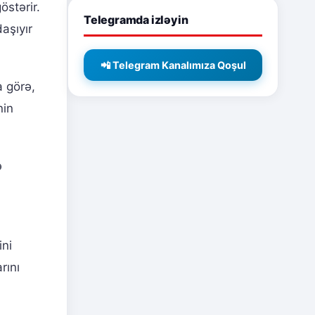
stərir.
Telegramda izləyin
aşıyır
📲 Telegram Kanalımıza Qoşul
a görə,
nin
ə
ini
rını