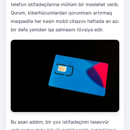
telefon istifadəçilərinə mühüm bir məsləhət verib.
Qurum, kiberhücumlardan qorunmanı artırmaq
məqsədilə hər kəsin mobil cihazını həftədə ən azı
bir dəfə yenidən işə salmasını tövsiyə edir.
Bu asan addım, bir çox istifadəçinin təsəvvür