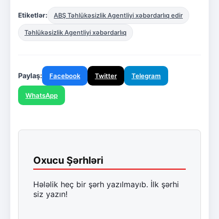
Etiketlər:
ABŞ Təhlükəsizlik Agentliyi xəbərdarlıq edir
Təhlükəsizlik Agentliyi xəbərdarlıq
Paylaş:
Facebook
Twitter
Telegram
WhatsApp
Oxucu Şərhləri
Hələlik heç bir şərh yazılmayıb. İlk şərhi
siz yazın!