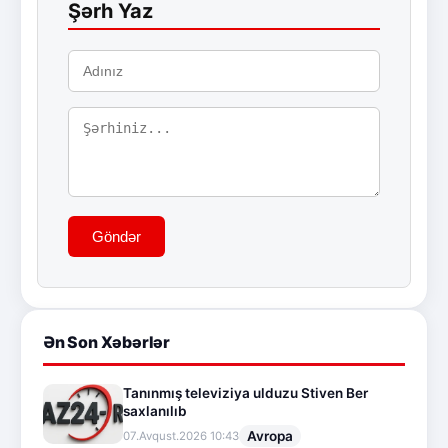
Şərh Yaz
Göndər
Ən Son Xəbərlər
Tanınmış televiziya ulduzu Stiven Ber
saxlanılıb
Avropa
07.Avqust.2026 10:43