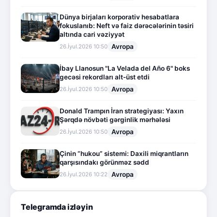
Dünya birjaları korporativ hesabatlara
fokuslanıb: Neft və faiz dərəcələrinin təsiri
altında cari vəziyyət
Avropa
26.İyul.2026 10:50
İbay Llanosun "La Velada del Año 6" boks
gecəsi rekordları alt-üst etdi
Avropa
26.İyul.2026 10:50
Donald Trampın İran strategiyası: Yaxın
Şərqdə növbəti gərginlik mərhələsi
Avropa
26.İyul.2026 10:50
Çinin “hukou” sistemi: Daxili miqrantların
qarşısındakı görünməz sədd
Avropa
26.İyul.2026 10:22
Telegramda izləyin