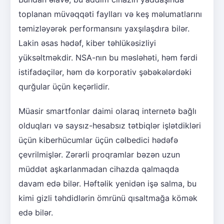
toplanan müvəqqəti faylları və keş məlumatlarını
təmizləyərək performansını yaxşılaşdıra bilər.
Lakin əsas hədəf, kiber təhlükəsizliyi
yüksəltməkdir. NSA-nın bu məsləhəti, həm fərdi
istifadəçilər, həm də korporativ şəbəkələrdəki
qurğular üçün keçərlidir.
Müasir smartfonlar daimi olaraq internetə bağlı
olduqları və saysız-hesabsız tətbiqlər işlətdikləri
üçün kiberhücumlar üçün cəlbedici hədəfə
çevrilmişlər. Zərərli proqramlar bəzən uzun
müddət aşkarlanmadan cihazda qalmaqda
davam edə bilər. Həftəlik yenidən işə salma, bu
kimi gizli təhdidlərin ömrünü qısaltmağa kömək
edə bilər.