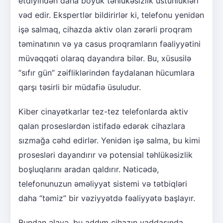
etdiyindən daha böyük təhlükəsizlik üstünlükləri
vəd edir. Ekspertlər bildirirlər ki, telefonu yenidən
işə salmaq, cihazda aktiv olan zərərli proqram
təminatının və ya casus proqramların fəaliyyətini
müvəqqəti olaraq dayandıra bilər. Bu, xüsusilə
“sıfır gün” zəifliklərindən faydalanan hücumlara
qarşı təsirli bir müdafiə üsuludur.
Kiber cinayətkarlar tez-tez telefonlarda aktiv
qalan proseslərdən istifadə edərək cihazlara
sızmağa cəhd edirlər. Yenidən işə salma, bu kimi
prosesləri dayandırır və potensial təhlükəsizlik
boşluqlarını aradan qaldırır. Nəticədə,
telefonunuzun əməliyyat sistemi və tətbiqləri
daha “təmiz” bir vəziyyətdə fəaliyyətə başlayır.
Bundan əlavə, bu addım cihazın yaddaşında