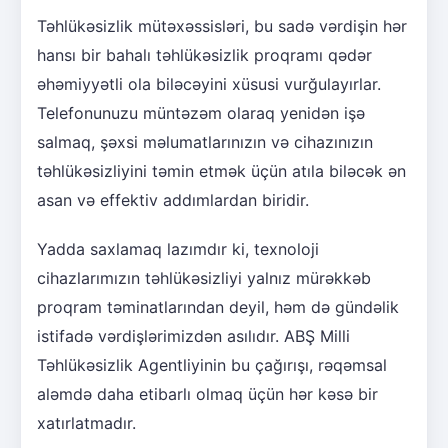
Təhlükəsizlik mütəxəssisləri, bu sadə vərdişin hər
hansı bir bahalı təhlükəsizlik proqramı qədər
əhəmiyyətli ola biləcəyini xüsusi vurğulayırlar.
Telefonunuzu müntəzəm olaraq yenidən işə
salmaq, şəxsi məlumatlarınızın və cihazınızın
təhlükəsizliyini təmin etmək üçün atıla biləcək ən
asan və effektiv addımlardan biridir.
Yadda saxlamaq lazımdır ki, texnoloji
cihazlarımızın təhlükəsizliyi yalnız mürəkkəb
proqram təminatlarından deyil, həm də gündəlik
istifadə vərdişlərimizdən asılıdır. ABŞ Milli
Təhlükəsizlik Agentliyinin bu çağırışı, rəqəmsal
aləmdə daha etibarlı olmaq üçün hər kəsə bir
xatırlatmadır.