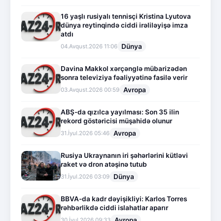
16 yaşlı rusiyalı tennisçi Kristina Lyutova
dünya reytinqində ciddi irəliləyişə imza
atdı
Dünya
04.Avqust.2026 11:06
Davina Makkol xərçənglə mübarizədən
sonra televiziya fəaliyyətinə fasilə verir
Avropa
03.Avqust.2026 00:59
ABŞ-da qızılca yayılması: Son 35 ilin
rekord göstəricisi müşahidə olunur
Avropa
31.İyul.2026 05:46
Rusiya Ukraynanın iri şəhərlərini kütləvi
raket və dron atəşinə tutub
Dünya
31.İyul.2026 03:09
BBVA-da kadr dəyişikliyi: Karlos Torres
rəhbərlikdə ciddi islahatlar aparır
Avropa
30.İyul.2026 09:33