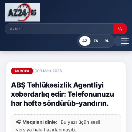
🔍
AZ
EN
RU
09.Mart.2026
AVROPA
ABŞ Təhlükəsizlik Agentliyi
xəbərdarlıq edir: Telefonunuzu
hər həftə söndürüb-yandırın.
🎧 Məqaləni dinlə:
Bu yazı üçün səsli
versiya hələ hazırlanmayıb.