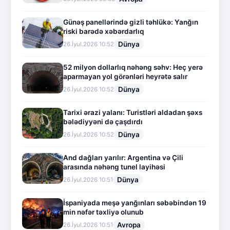
Günəş panellərində gizli təhlükə: Yanğın
riski barədə xəbərdarlıq
Dünya
26.İyul.2026 10:52
52 milyon dollarlıq nəhəng səhv: Heç yerə
aparmayan yol görənləri heyrətə salır
Dünya
26.İyul.2026 10:52
Tarixi ərazi yalanı: Turistləri aldadan şəxs
bələdiyyəni də çaşdırdı
Dünya
26.İyul.2026 10:52
And dağları yarılır: Argentina və Çili
arasında nəhəng tunel layihəsi
Dünya
26.İyul.2026 10:51
İspaniyada meşə yanğınları səbəbindən 19
min nəfər təxliyə olunub
Avropa
26.İyul.2026 10:51