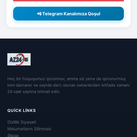
📲 Telegram Kanalımıza Qoşul
Heç bir hüququmuz qorunmur, amma siz yenə də qorunurmuş
kimi davranın və saytda dərc olunan xəbərlərdən istifadə zamanı
24 saat saytına istinad edin.
QUICK LINKS
Gizlilik Siyasəti
Məlumatların Silinməsi
Əlaqə