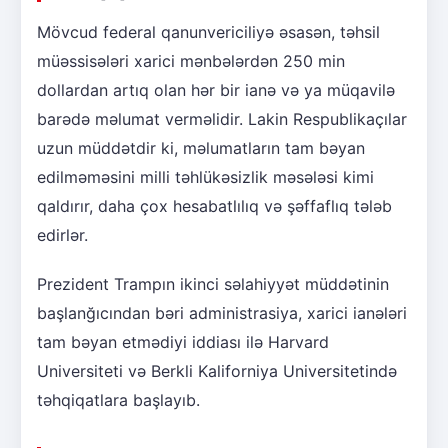
Mövcud federal qanunvericiliyə əsasən, təhsil
müəssisələri xarici mənbələrdən 250 min
dollardan artıq olan hər bir ianə və ya müqavilə
barədə məlumat verməlidir. Lakin Respublikaçılar
uzun müddətdir ki, məlumatların tam bəyan
edilməməsini milli təhlükəsizlik məsələsi kimi
qaldırır, daha çox hesabatlılıq və şəffaflıq tələb
edirlər.
Prezident Trampın ikinci səlahiyyət müddətinin
başlanğıcından bəri administrasiya, xarici ianələri
tam bəyan etmədiyi iddiası ilə Harvard
Universiteti və Berkli Kaliforniya Universitetində
təhqiqatlara başlayıb.