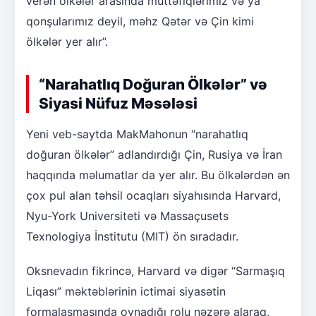
verən ölkələr arasında müttəfiqlərimiz və ya
qonşularımız deyil, məhz Qətər və Çin kimi
ölkələr yer alır”.
“Narahatlıq Doğuran Ölkələr” və
Siyasi Nüfuz Məsələsi
Yeni veb-saytda MakMahonun “narahatlıq
doğuran ölkələr” adlandırdığı Çin, Rusiya və İran
haqqında məlumatlar da yer alır. Bu ölkələrdən ən
çox pul alan təhsil ocaqları siyahısında Harvard,
Nyu-York Universiteti və Massaçusets
Texnologiya İnstitutu (MIT) ön sıradadır.
Oksnevadın fikrincə, Harvard və digər “Sarmaşıq
Liqası” məktəblərinin ictimai siyasətin
formalaşmasında oynadığı rolu nəzərə alaraq,