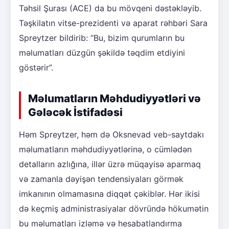
Təhsil Şurası (ACE) da bu mövqeni dəstəkləyib.
Təşkilatın vitse-prezidenti və aparat rəhbəri Sara
Spreytzer bildirib: “Bu, bizim qurumların bu
məlumatları düzgün şəkildə təqdim etdiyini
göstərir”.
Məlumatların Məhdudiyyətləri və
Gələcək İstifadəsi
Həm Spreytzer, həm də Oksnevad veb-saytdakı
məlumatların məhdudiyyətlərinə, o cümlədən
detalların azlığına, illər üzrə müqayisə aparmaq
və zamanla dəyişən tendensiyaları görmək
imkanının olmamasına diqqət çəkiblər. Hər ikisi
də keçmiş administrasiyalar dövründə hökumətin
bu məlumatları izləmə və hesabatlandırma