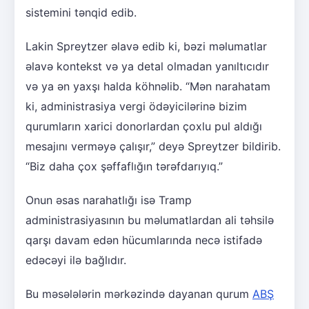
sistemini tənqid edib.
Lakin Spreytzer əlavə edib ki, bəzi məlumatlar
əlavə kontekst və ya detal olmadan yanıltıcıdır
və ya ən yaxşı halda köhnəlib. “Mən narahatam
ki, administrasiya vergi ödəyicilərinə bizim
qurumların xarici donorlardan çoxlu pul aldığı
mesajını verməyə çalışır,” deyə Spreytzer bildirib.
“Biz daha çox şəffaflığın tərəfdarıyıq.”
Onun əsas narahatlığı isə Tramp
administrasiyasının bu məlumatlardan ali təhsilə
qarşı davam edən hücumlarında necə istifadə
edəcəyi ilə bağlıdır.
Bu məsələlərin mərkəzində dayanan qurum
ABŞ