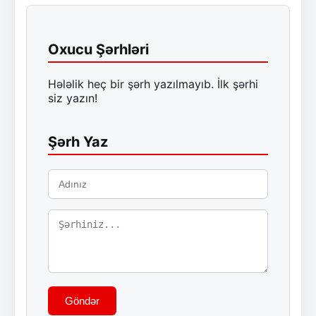
Oxucu Şərhləri
Hələlik heç bir şərh yazılmayıb. İlk şərhi
siz yazın!
Şərh Yaz
Göndər