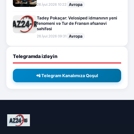
Avropa
26.İyul.2026 10:22
Tadey Pokaçar: Velosiped idmanının yeni
fenomeni və Tur de Fransın əfsanəvi
səhifəsi
Avropa
26.İyul.2026 09:31
Telegramda izləyin
📲 Telegram Kanalımıza Qoşul