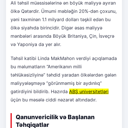
Ali təhsil müəssisələrinə ən böyük maliyyə ayıran
ölkə Qətərdir. Ümumi məbləğin 20%-dən çoxunu,
yəni təxminən 1.1 milyard dolları təşkil edən bu
ölkə siyahıda birincidir. Digər əsas maliyyə
mənbələri arasında Böyük Britaniya, Çin, İsveçrə
və Yaponiya da yer alır.
Təhsil katibi Linda MakMahon verdiyi açıqlamada
bu məlumatların “Amerikanın milli
təhlükəsizliyinə” təhdid yaradan ölkələrdən gələn
maliyyələşməyə “görünməmiş bir aydınlıq”
gətirdiyini bildirib. Hazırda
ABŞ universitetləri
üçün bu məsələ ciddi nəzarət altındadır.
Qanunvericilik və Başlanan
Təhqiqatlar