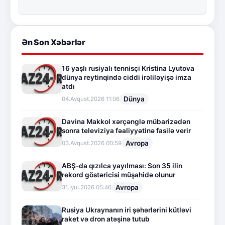
Ən Son Xəbərlər
16 yaşlı rusiyalı tennisçi Kristina Lyutova
dünya reytinqində ciddi irəliləyişə imza
atdı
Dünya
04.Avqust.2026 11:06
Davina Makkol xərçənglə mübarizədən
sonra televiziya fəaliyyətinə fasilə verir
Avropa
03.Avqust.2026 00:59
ABŞ-da qızılca yayılması: Son 35 ilin
rekord göstəricisi müşahidə olunur
Avropa
31.İyul.2026 05:46
Rusiya Ukraynanın iri şəhərlərini kütləvi
raket və dron atəşinə tutub