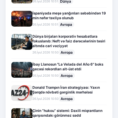
Dünya
26.İyul.2026 10:51
İspaniyada meşə yanğınları səbəbindən 19
min nəfər təxliyə olunub
Avropa
26.İyul.2026 10:51
Dünya birjaları korporativ hesabatlara
fokuslanıb: Neft və faiz dərəcələrinin təsiri
altında cari vəziyyət
Avropa
26.İyul.2026 10:50
İbay Llanosun "La Velada del Año 6" boks
gecəsi rekordları alt-üst etdi
Avropa
26.İyul.2026 10:50
Donald Trampın İran strategiyası: Yaxın
Şərqdə növbəti gərginlik mərhələsi
Avropa
26.İyul.2026 10:50
Çinin “hukou” sistemi: Daxili miqrantların
qarşısındakı görünməz sədd