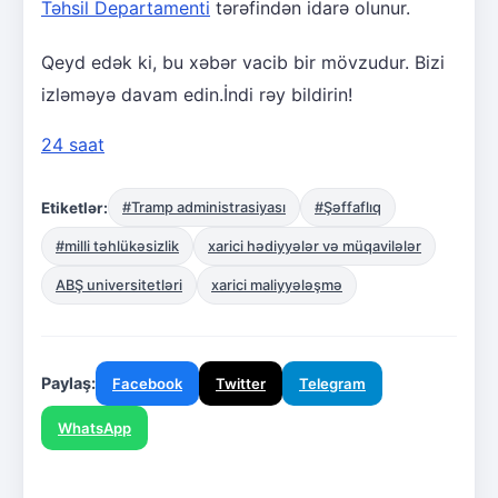
Təhsil Departamenti
tərəfindən idarə olunur.
Qeyd edək ki, bu xəbər vacib bir mövzudur. Bizi
izləməyə davam edin.İndi rəy bildirin!
24 saat
Etiketlər:
#Tramp administrasiyası
#Şəffaflıq
#milli təhlükəsizlik
xarici hədiyyələr və müqavilələr
ABŞ universitetləri
xarici maliyyələşmə
Paylaş:
Facebook
Twitter
Telegram
WhatsApp