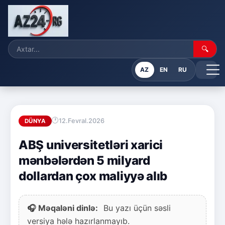
🔍
AZ
EN
RU
12.Fevral.2026
DÜNYA
ABŞ universitetləri xarici
mənbələrdən 5 milyard
dollardan çox maliyyə alıb
🎧 Məqaləni dinlə:
Bu yazı üçün səsli
versiya hələ hazırlanmayıb.