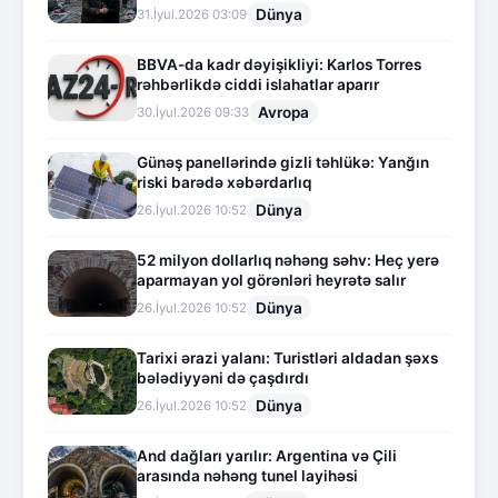
Dünya
31.İyul.2026 03:09
BBVA-da kadr dəyişikliyi: Karlos Torres
rəhbərlikdə ciddi islahatlar aparır
Avropa
30.İyul.2026 09:33
Günəş panellərində gizli təhlükə: Yanğın
riski barədə xəbərdarlıq
Dünya
26.İyul.2026 10:52
52 milyon dollarlıq nəhəng səhv: Heç yerə
aparmayan yol görənləri heyrətə salır
Dünya
26.İyul.2026 10:52
Tarixi ərazi yalanı: Turistləri aldadan şəxs
bələdiyyəni də çaşdırdı
Dünya
26.İyul.2026 10:52
And dağları yarılır: Argentina və Çili
arasında nəhəng tunel layihəsi