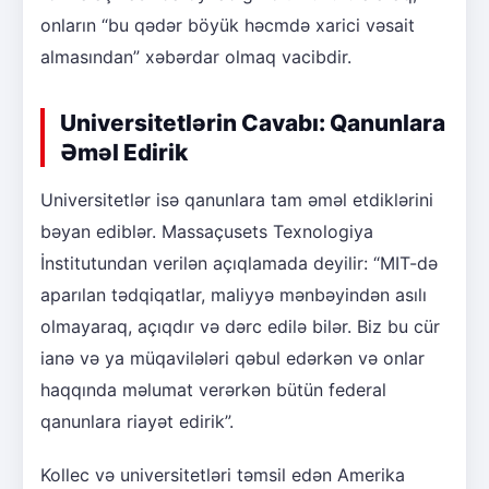
onların “bu qədər böyük həcmdə xarici vəsait
almasından” xəbərdar olmaq vacibdir.
Universitetlərin Cavabı: Qanunlara
Əməl Edirik
Universitetlər isə qanunlara tam əməl etdiklərini
bəyan ediblər. Massaçusets Texnologiya
İnstitutundan verilən açıqlamada deyilir: “MIT-də
aparılan tədqiqatlar, maliyyə mənbəyindən asılı
olmayaraq, açıqdır və dərc edilə bilər. Biz bu cür
ianə və ya müqavilələri qəbul edərkən və onlar
haqqında məlumat verərkən bütün federal
qanunlara riayət edirik”.
Kollec və universitetləri təmsil edən Amerika