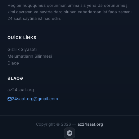
Heç bir hüququmuz qorunmur, amma siz yenə də qorunurmuş
kimi davranın və saytda dərc olunan xəbərlərdən istifadə zamanı
24 saat saytına istinad edin.
QUICK LINKS
Gizlilik Siyasəti
Məlumatların Silinməsi
Əlaqə
ƏLAQƏ
az24saat.org
24saat.org@gmail.com
Copyright © 2026 —
az24saat.org