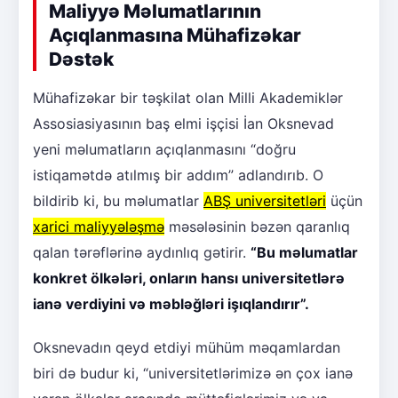
Maliyyə Məlumatlarının
Açıqlanmasına Mühafizəkar
Dəstək
Mühafizəkar bir təşkilat olan Milli Akademiklər
Assosiasiyasının baş elmi işçisi İan Oksnevad
yeni məlumatların açıqlanmasını “doğru
istiqamətdə atılmış bir addım” adlandırıb. O
bildirib ki, bu məlumatlar
ABŞ universitetləri
üçün
xarici maliyyələşmə
məsələsinin bəzən qaranlıq
qalan tərəflərinə aydınlıq gətirir.
“Bu məlumatlar
konkret ölkələri, onların hansı universitetlərə
ianə verdiyini və məbləğləri işıqlandırır”.
Oksnevadın qeyd etdiyi mühüm məqamlardan
biri də budur ki, “universitetlərimizə ən çox ianə