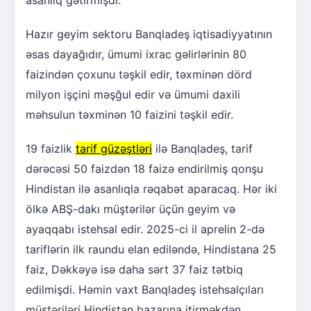
asanlıq gətirmişdi.
Hazır geyim sektoru Banqladeş iqtisadiyyatının
əsas dayağıdır, ümumi ixrac gəlirlərinin 80
faizindən çoxunu təşkil edir, təxminən dörd
milyon işçini məşğul edir və ümumi daxili
məhsulun təxminən 10 faizini təşkil edir.
19 faizlik
tarif güzəştləri
ilə Banqladeş, tarif
dərəcəsi 50 faizdən 18 faizə endirilmiş qonşu
Hindistan ilə asanlıqla rəqabət aparacaq. Hər iki
ölkə ABŞ-dakı müştərilər üçün geyim və
ayaqqabı istehsal edir. 2025-ci il aprelin 2-də
tariflərin ilk raundu elan ediləndə, Hindistana 25
faiz, Dəkkəyə isə daha sərt 37 faiz tətbiq
edilmişdi. Həmin vaxt Banqladeş istehsalçıları
müştəriləri Hindistan bazarına itirməkdən