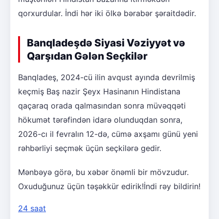
qorxurdular. İndi hər iki ölkə bərabər şəraitdədir.
Banqladeşdə Siyasi Vəziyyət və
Qarşıdan Gələn Seçkilər
Banqladeş, 2024-cü ilin avqust ayında devrilmiş
keçmiş Baş nazir Şeyx Hasinanın Hindistana
qaçaraq orada qalmasından sonra müvəqqəti
hökumət tərəfindən idarə olunduqdan sonra,
2026-cı il fevralın 12-də, cümə axşamı günü yeni
rəhbərliyi seçmək üçün seçkilərə gedir.
Mənbəyə görə, bu xəbər önəmli bir mövzudur.
Oxuduğunuz üçün təşəkkür edirik!İndi rəy bildirin!
24 saat