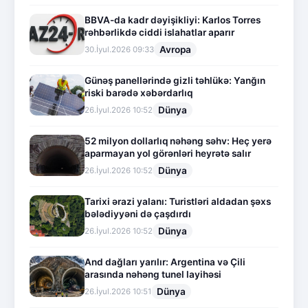
BBVA-da kadr dəyişikliyi: Karlos Torres
rəhbərlikdə ciddi islahatlar aparır
Avropa
30.İyul.2026 09:33
Günəş panellərində gizli təhlükə: Yanğın
riski barədə xəbərdarlıq
Dünya
26.İyul.2026 10:52
52 milyon dollarlıq nəhəng səhv: Heç yerə
aparmayan yol görənləri heyrətə salır
Dünya
26.İyul.2026 10:52
Tarixi ərazi yalanı: Turistləri aldadan şəxs
bələdiyyəni də çaşdırdı
Dünya
26.İyul.2026 10:52
And dağları yarılır: Argentina və Çili
arasında nəhəng tunel layihəsi
Dünya
26.İyul.2026 10:51