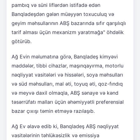
pambıq və süni liflərdən istifadə edən
Banqladeşdən gələn müəyyən toxuculuq və
geyim məhsullarının ABŞ bazarında sıfır qarşılıqlı
tarif alması üçün mexanizm yaratmağa" öhdəlik
götürüb.
Ağ Evin məlumatına görə, Banqladeş kimyəvi
maddələr, tibbi cihazlar, maşınqayırma, motorlu
nəqliyyat vasitələri və hissələri, soya məhsulları
və süd məhsulları, mal əti, toyuq əti, qoz-fındıq
və meyvə daxil olmaqla, ABŞ sənaye və kənd
təsərrüfatı malları üçün əhəmiyyətli preferensial
bazar çıxışı təmin etməyə razılaşıb.
Ağ Ev əlavə edib ki, Banqladeş ABŞ nəqliyyat
vasitələrinin təhlükəsizlik və emissiya