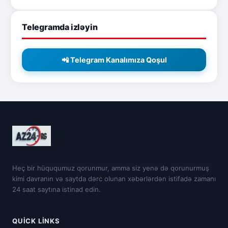
Telegramda izləyin
📲 Telegram Kanalımıza Qoşul
Heç bir hüququmuz qorunmur, amma siz yenə də qorunurmuş
kimi davranın və saytda dərc olunan xəbərlərdən istifadə zamanı
24 saat saytına istinad edin.
QUICK LINKS