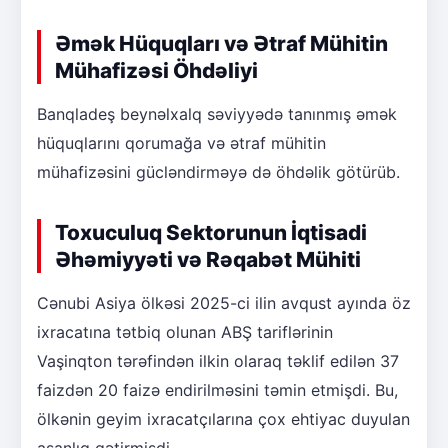
Əmək Hüquqları və Ətraf Mühitin
Mühafizəsi Öhdəliyi
Banqladeş beynəlxalq səviyyədə tanınmış əmək
hüquqlarını qorumağa və ətraf mühitin
mühafizəsini gücləndirməyə də öhdəlik götürüb.
Toxuculuq Sektorunun İqtisadi
Əhəmiyyəti və Rəqabət Mühiti
Cənubi Asiya ölkəsi 2025-ci ilin avqust ayında öz
ixracatına tətbiq olunan ABŞ tariflərinin
Vaşinqton tərəfindən ilkin olaraq təklif edilən 37
faizdən 20 faizə endirilməsini təmin etmişdi. Bu,
ölkənin geyim ixracatçılarına çox ehtiyac duyulan