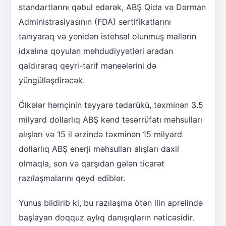
standartlarını qəbul edərək, ABŞ Qida və Dərman
Administrasiyasının (FDA) sertifikatlarını
tanıyaraq və yenidən istehsal olunmuş malların
idxalına qoyulan məhdudiyyətləri aradan
qaldıraraq qeyri-tarif maneələrini də
yüngülləşdirəcək.
Ölkələr həmçinin təyyarə tədarükü, təxminən 3.5
milyard dollarlıq ABŞ kənd təsərrüfatı məhsulları
alışları və 15 il ərzində təxminən 15 milyard
dollarlıq ABŞ enerji məhsulları alışları daxil
olmaqla, son və qarşıdan gələn ticarət
razılaşmalarını qeyd ediblər.
Yunus bildirib ki, bu razılaşma ötən ilin aprelində
başlayan doqquz aylıq danışıqların nəticəsidir.