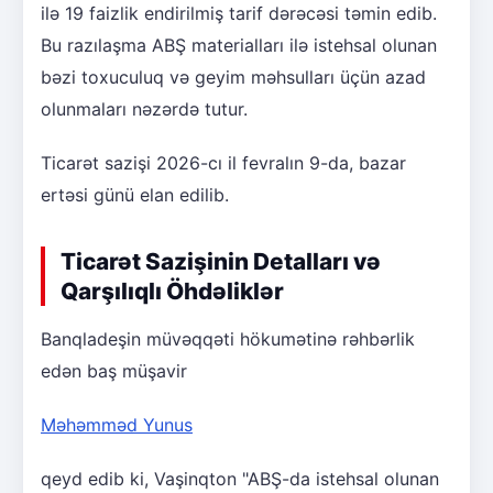
ilə 19 faizlik endirilmiş tarif dərəcəsi təmin edib.
Bu razılaşma ABŞ materialları ilə istehsal olunan
bəzi toxuculuq və geyim məhsulları üçün azad
olunmaları nəzərdə tutur.
Ticarət sazişi 2026-cı il fevralın 9-da, bazar
ertəsi günü elan edilib.
Ticarət Sazişinin Detalları və
Qarşılıqlı Öhdəliklər
Banqladeşin müvəqqəti hökumətinə rəhbərlik
edən baş müşavir
Məhəmməd Yunus
qeyd edib ki, Vaşinqton "ABŞ-da istehsal olunan