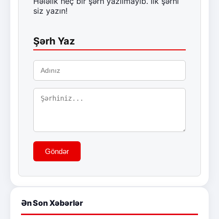
Hələlik heç bir şərh yazılmayıb. İlk şərhi
siz yazın!
Şərh Yaz
Göndər
Ən Son Xəbərlər