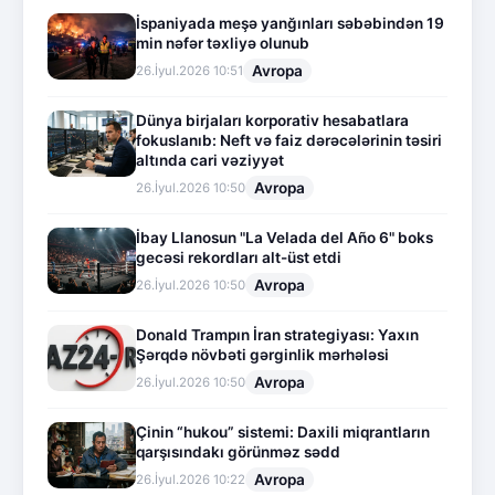
İspaniyada meşə yanğınları səbəbindən 19
min nəfər təxliyə olunub
Avropa
26.İyul.2026 10:51
Dünya birjaları korporativ hesabatlara
fokuslanıb: Neft və faiz dərəcələrinin təsiri
altında cari vəziyyət
Avropa
26.İyul.2026 10:50
İbay Llanosun "La Velada del Año 6" boks
gecəsi rekordları alt-üst etdi
Avropa
26.İyul.2026 10:50
Donald Trampın İran strategiyası: Yaxın
Şərqdə növbəti gərginlik mərhələsi
Avropa
26.İyul.2026 10:50
Çinin “hukou” sistemi: Daxili miqrantların
qarşısındakı görünməz sədd
Avropa
26.İyul.2026 10:22