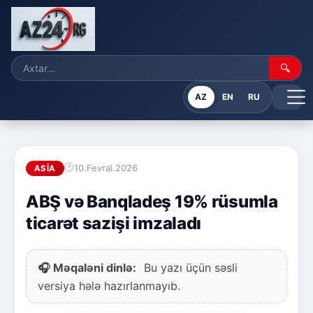
🔍
AZ
EN
RU
10.Fevral.2026
ASIA
ABŞ və Banqladeş 19% rüsumla
ticarət sazişi imzaladı
🎧 Məqaləni dinlə:
Bu yazı üçün səsli
versiya hələ hazırlanmayıb.