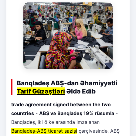
Banqladeş ABŞ-dan Əhəmiyyətli
Tarif Güzəştləri
Əldə Edib
trade agreement signed between the two
countries
-
ABŞ və Banqladeş 19% rüsumla
-
Banqladeş, iki ölkə arasında imzalanan
Banqladeş-ABŞ ticarət sazişi
çərçivəsində, ABŞ