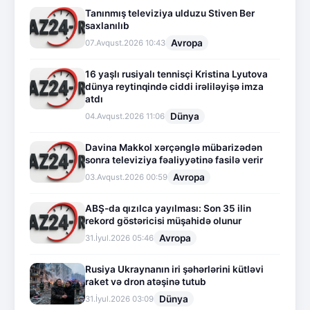
Tanınmış televiziya ulduzu Stiven Ber
saxlanılıb
Avropa
07.Avqust.2026 10:43
16 yaşlı rusiyalı tennisçi Kristina Lyutova
dünya reytinqində ciddi irəliləyişə imza
atdı
Dünya
04.Avqust.2026 11:06
Davina Makkol xərçənglə mübarizədən
sonra televiziya fəaliyyətinə fasilə verir
Avropa
03.Avqust.2026 00:59
ABŞ-da qızılca yayılması: Son 35 ilin
rekord göstəricisi müşahidə olunur
Avropa
31.İyul.2026 05:46
Rusiya Ukraynanın iri şəhərlərini kütləvi
raket və dron atəşinə tutub
Dünya
31.İyul.2026 03:09