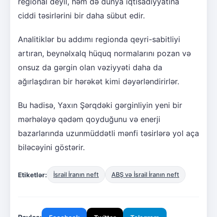
regional deyil, həm də dünya iqtisadiyyatına
ciddi təsirlərini bir daha sübut edir.
Analitiklər bu addımı regionda qeyri-sabitliyi
artıran, beynəlxalq hüquq normalarını pozan və
onsuz da gərgin olan vəziyyəti daha da
ağırlaşdıran bir hərəkət kimi dəyərləndirirlər.
Bu hadisə, Yaxın Şərqdəki gərginliyin yeni bir
mərhələyə qədəm qoyduğunu və enerji
bazarlarında uzunmüddətli mənfi təsirlərə yol aça
biləcəyini göstərir.
Etiketlər:
İsrail İranın neft
ABŞ və İsrail İranın neft