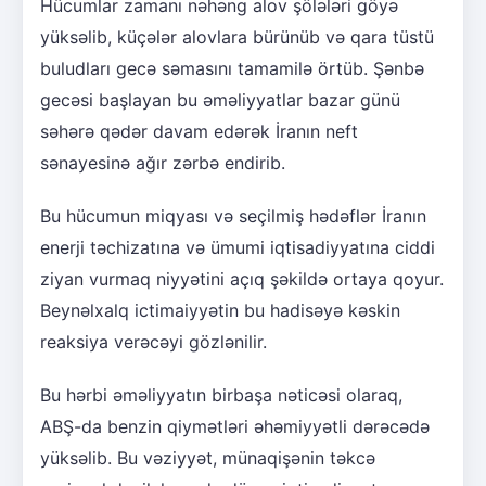
Hücumlar zamanı nəhəng alov şölələri göyə
yüksəlib, küçələr alovlara bürünüb və qara tüstü
buludları gecə səmasını tamamilə örtüb. Şənbə
gecəsi başlayan bu əməliyyatlar bazar günü
səhərə qədər davam edərək İranın neft
sənayesinə ağır zərbə endirib.
Bu hücumun miqyası və seçilmiş hədəflər İranın
enerji təchizatına və ümumi iqtisadiyyatına ciddi
ziyan vurmaq niyyətini açıq şəkildə ortaya qoyur.
Beynəlxalq ictimaiyyətin bu hadisəyə kəskin
reaksiya verəcəyi gözlənilir.
Bu hərbi əməliyyatın birbaşa nəticəsi olaraq,
ABŞ-da benzin qiymətləri əhəmiyyətli dərəcədə
yüksəlib. Bu vəziyyət, münaqişənin təkcə