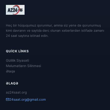
Heç bir hüququmuz qorunmur, amma siz yenə də qorunurmuş
kimi davranın və saytda dərc olunan xəbərlərdən istifadə zamanı
24 saat saytına istinad edin.
QUICK LINKS
Gizlilik Siyasəti
Məlumatların Silinməsi
Əlaqə
ƏLAQƏ
az24saat.org
24saat.org@gmail.com