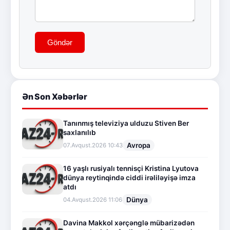
Göndər
Ən Son Xəbərlər
Tanınmış televiziya ulduzu Stiven Ber
saxlanılıb
Avropa
07.Avqust.2026 10:43
16 yaşlı rusiyalı tennisçi Kristina Lyutova
dünya reytinqində ciddi irəliləyişə imza
atdı
Dünya
04.Avqust.2026 11:06
Davina Makkol xərçənglə mübarizədən