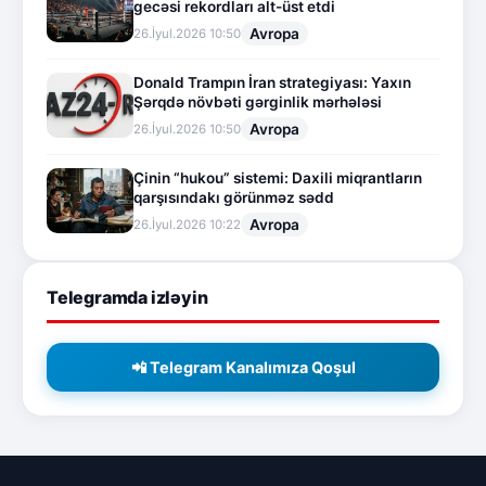
gecəsi rekordları alt-üst etdi
Avropa
26.İyul.2026 10:50
Donald Trampın İran strategiyası: Yaxın
Şərqdə növbəti gərginlik mərhələsi
Avropa
26.İyul.2026 10:50
Çinin “hukou” sistemi: Daxili miqrantların
qarşısındakı görünməz sədd
Avropa
26.İyul.2026 10:22
Telegramda izləyin
📲 Telegram Kanalımıza Qoşul