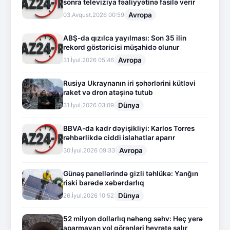
sonra televiziya fəaliyyətinə fasilə verir
Avropa
03.Avqust.2026 00:59
ABŞ-da qızılca yayılması: Son 35 ilin
rekord göstəricisi müşahidə olunur
Avropa
31.İyul.2026 05:46
Rusiya Ukraynanın iri şəhərlərini kütləvi
raket və dron atəşinə tutub
Dünya
31.İyul.2026 03:09
BBVA-da kadr dəyişikliyi: Karlos Torres
rəhbərlikdə ciddi islahatlar aparır
Avropa
30.İyul.2026 09:33
Günəş panellərində gizli təhlükə: Yanğın
riski barədə xəbərdarlıq
Dünya
26.İyul.2026 10:52
52 milyon dollarlıq nəhəng səhv: Heç yerə
aparmayan yol görənləri heyrətə salır