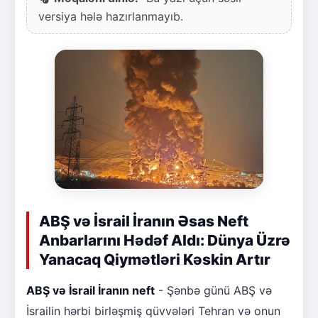
versiya hələ hazırlanmayıb.
ABŞ və İsrail İranın Əsas Neft
Anbarlarını Hədəf Aldı: Dünya Üzrə
Yanacaq Qiymətləri Kəskin Artır
ABŞ və İsrail İranın neft
- Şənbə günü ABŞ və
İsrailin hərbi birləşmiş qüvvələri Tehran və onun