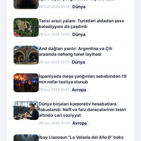
Dünya
26.İyul.2026 10:52
Tarixi ərazi yalanı: Turistləri aldadan şəxs
bələdiyyəni də çaşdırdı
Dünya
26.İyul.2026 10:52
And dağları yarılır: Argentina və Çili
arasında nəhəng tunel layihəsi
Dünya
26.İyul.2026 10:51
İspaniyada meşə yanğınları səbəbindən 19
min nəfər təxliyə olunub
Avropa
26.İyul.2026 10:51
Dünya birjaları korporativ hesabatlara
fokuslanıb: Neft və faiz dərəcələrinin təsiri
altında cari vəziyyət
Avropa
26.İyul.2026 10:50
İbay Llanosun "La Velada del Año 6" boks