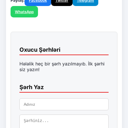
Paylaş:
Facebook
Twitter
Telegram
WhatsApp
Oxucu Şərhləri
Hələlik heç bir şərh yazılmayıb. İlk şərhi
siz yazın!
Şərh Yaz