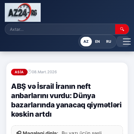
🔍
AZ
EN
RU
08.Mart.2026
ASIA
ABŞ və İsrail İranın neft
anbarlarını vurdu: Dünya
bazarlarında yanacaq qiymətləri
kəskin artdı
🎧 Məqaləni dinlə:
Bu yazı üçün səsli