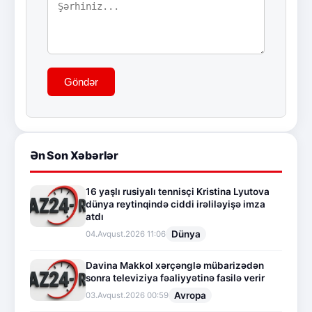
Göndər
Ən Son Xəbərlər
16 yaşlı rusiyalı tennisçi Kristina Lyutova
dünya reytinqində ciddi irəliləyişə imza
atdı
Dünya
04.Avqust.2026 11:06
Davina Makkol xərçənglə mübarizədən
sonra televiziya fəaliyyətinə fasilə verir
Avropa
03.Avqust.2026 00:59