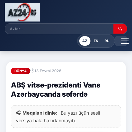
🔍
AZ
EN
RU
13.Fevral.2026
DÜNYA
ABŞ vitse-prezidenti Vans
Azərbaycanda səfərdə
🎧 Məqaləni dinlə:
Bu yazı üçün səsli
versiya hələ hazırlanmayıb.