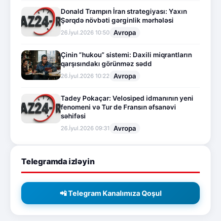
Donald Trampın İran strategiyası: Yaxın
Şərqdə növbəti gərginlik mərhələsi
Avropa
26.İyul.2026 10:50
Çinin “hukou” sistemi: Daxili miqrantların
qarşısındakı görünməz sədd
Avropa
26.İyul.2026 10:22
Tadey Pokaçar: Velosiped idmanının yeni
fenomeni və Tur de Fransın əfsanəvi
səhifəsi
Avropa
26.İyul.2026 09:31
Telegramda izləyin
📲 Telegram Kanalımıza Qoşul