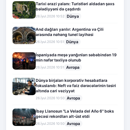
Tarixi ərazi yalanı: Turistləri aldadan şəxs
bələdiyyəni də çaşdırdı
Dünya
26.İyul.2026 10:52
And dağları yarılır: Argentina və Çili
arasında nəhəng tunel layihəsi
Dünya
26.İyul.2026 10:51
İspaniyada meşə yanğınları səbəbindən 19
min nəfər təxliyə olunub
Avropa
26.İyul.2026 10:51
Dünya birjaları korporativ hesabatlara
fokuslanıb: Neft və faiz dərəcələrinin təsiri
altında cari vəziyyət
Avropa
26.İyul.2026 10:50
İbay Llanosun "La Velada del Año 6" boks
gecəsi rekordları alt-üst etdi
Avropa
26.İyul.2026 10:50