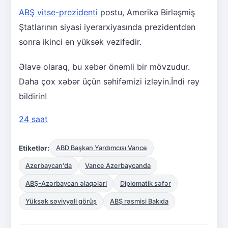
ABŞ vitse-prezidenti
postu, Amerika Birləşmiş
Ştatlarının siyasi iyerarxiyasında prezidentdən
sonra ikinci ən yüksək vəzifədir.
Əlavə olaraq, bu xəbər önəmli bir mövzudur.
Daha çox xəbər üçün səhifəmizi izləyin.İndi rəy
bildirin!
24 saat
Etiketlər:
ABD Başkan Yardımcısı Vance
Azerbaycan'da
Vance Azerbaycanda
ABŞ-Azərbaycan əlaqələri
Diplomatik səfər
Yüksək səviyyəli görüş
ABŞ rəsmisi Bakıda