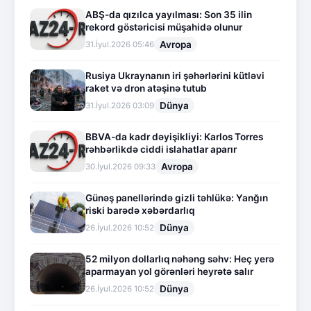
ABŞ-da qızılca yayılması: Son 35 ilin
rekord göstəricisi müşahidə olunur
Avropa
31.İyul.2026 05:46
Rusiya Ukraynanın iri şəhərlərini kütləvi
raket və dron atəşinə tutub
Dünya
31.İyul.2026 03:09
BBVA-da kadr dəyişikliyi: Karlos Torres
rəhbərlikdə ciddi islahatlar aparır
Avropa
30.İyul.2026 09:33
Günəş panellərində gizli təhlükə: Yanğın
riski barədə xəbərdarlıq
Dünya
26.İyul.2026 10:52
52 milyon dollarlıq nəhəng səhv: Heç yerə
aparmayan yol görənləri heyrətə salır
Dünya
26.İyul.2026 10:52