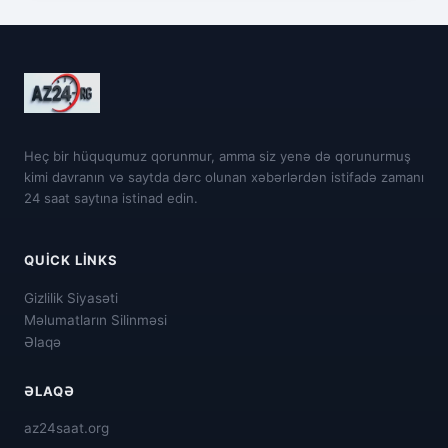
Heç bir hüququmuz qorunmur, amma siz yenə də qorunurmuş
kimi davranın və saytda dərc olunan xəbərlərdən istifadə zamanı
24 saat saytına istinad edin.
QUICK LINKS
Gizlilik Siyasəti
Məlumatların Silinməsi
Əlaqə
ƏLAQƏ
az24saat.org