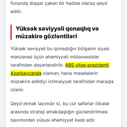
fonunda diqqət çəkən bir hadisə olaraq qeyd
edilir.
Yüksək səviyyəli qonaqlıq və
müzakirə gözləntiləri
Yüksək səviyyəli bu qonaqlığın bölgənin siyasi
mənzərəsi üçün əhəmiyyəti mütəxəssislər
tərəfindən dəyərləndirilir.
ABŞ vitse-prezidenti
Azərbaycanda
olarkən, hansı məsələlərin
müzakirə edildiyi ictimaiyyət tərəfindən maraqla
izlənir.
Qeyd etmək lazımdır ki, bu cür səfərlər ölkələr
arasında strateji əməkdaşlığın gücləndirilməsi
baxımından xüsusi əhəmiyyət kəsb edir.