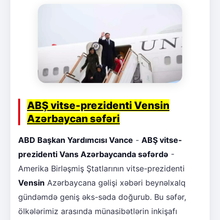
ABŞ vitse-prezidenti Vensin
Azərbaycan səfəri
ABD Başkan Yardımcısı Vance
-
ABŞ vitse-
prezidenti Vans Azərbaycanda səfərdə
-
Amerika Birləşmiş Ştatlarının vitse-prezidenti
Vensin
Azərbaycana gəlişi xəbəri beynəlxalq
gündəmdə geniş əks-səda doğurub. Bu səfər,
ölkələrimiz arasında münasibətlərin inkişafı