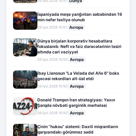
Dünya
26.İyul.2026 10:51
İspaniyada meşə yanğınları səbəbindən 19
min nəfər təxliyə olunub
Avropa
26.İyul.2026 10:51
Dünya birjaları korporativ hesabatlara
fokuslanıb: Neft və faiz dərəcələrinin təsiri
altında cari vəziyyət
Avropa
26.İyul.2026 10:50
İbay Llanosun "La Velada del Año 6" boks
gecəsi rekordları alt-üst etdi
Avropa
26.İyul.2026 10:50
Donald Trampın İran strategiyası: Yaxın
Şərqdə növbəti gərginlik mərhələsi
Avropa
26.İyul.2026 10:50
Çinin “hukou” sistemi: Daxili miqrantların
qarşısındakı görünməz sədd