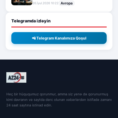
Avropa
26.İyul.2026 10:22
Telegramda izləyin
📲 Telegram Kanalımıza Qoşul
Heç bir hüququmuz qorunmur, amma siz yenə də qorunurmuş
kimi davranın və saytda dərc olunan xəbərlərdən istifadə zamanı
24 saat saytına istinad edin.