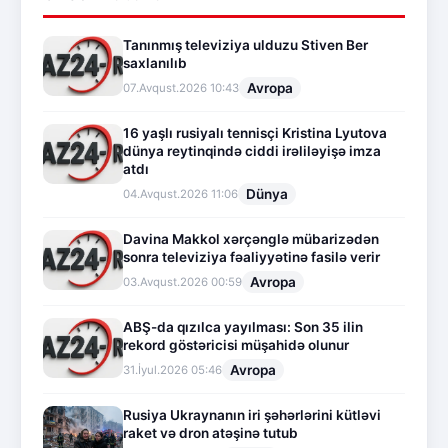
Tanınmış televiziya ulduzu Stiven Ber
saxlanılıb
Avropa
07.Avqust.2026 10:43
16 yaşlı rusiyalı tennisçi Kristina Lyutova
dünya reytinqində ciddi irəliləyişə imza
atdı
Dünya
04.Avqust.2026 11:06
Davina Makkol xərçənglə mübarizədən
sonra televiziya fəaliyyətinə fasilə verir
Avropa
03.Avqust.2026 00:59
ABŞ-da qızılca yayılması: Son 35 ilin
rekord göstəricisi müşahidə olunur
Avropa
31.İyul.2026 05:46
Rusiya Ukraynanın iri şəhərlərini kütləvi
raket və dron atəşinə tutub