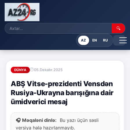
🔍
AZ
EN
RU
05.Dekabr.2025
DÜNYA
ABŞ Vitse-prezidenti Vensdən
Rusiya-Ukrayna barışığına dair
ümidverici mesaj
🎧 Məqaləni dinlə:
Bu yazı üçün səsli
versiya hələ hazırlanmayıb.