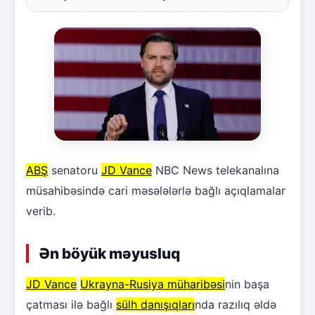
ABŞ
senatoru
JD Vance
NBC News telekanalına
müsahibəsində cari məsələlərlə bağlı açıqlamalar
verib.
Ən böyük məyusluq
JD Vance
Ukrayna-Rusiya müharibəsi
nin başa
çatması ilə bağlı
sülh danışıqları
nda razılıq əldə