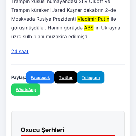
Trampın xüsusi nümayəndəsi Stiv Uikoff və
Trampın kürəkəni Jared Kuşner dekabrın 2-də
Moskvada Rusiya Prezidenti
Vladimir Putin
ilə
görüşmüşdülər. Həmin görüşdə
ABŞ
-ın Ukrayna
üzrə sülh planı müzakirə edilmişdi.
24 saat
Paylaş:
Facebook
Twitter
Telegram
WhatsApp
Oxucu Şərhləri