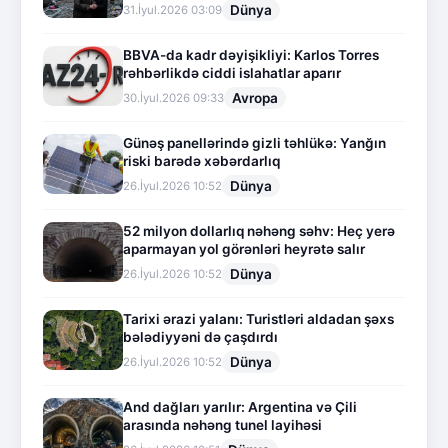
Dünya
31.İyul.2026 03:09
BBVA-da kadr dəyişikliyi: Karlos Torres
rəhbərlikdə ciddi islahatlar aparır
Avropa
30.İyul.2026 09:33
Günəş panellərində gizli təhlükə: Yanğın
riski barədə xəbərdarlıq
Dünya
26.İyul.2026 10:52
52 milyon dollarlıq nəhəng səhv: Heç yerə
aparmayan yol görənləri heyrətə salır
Dünya
26.İyul.2026 10:52
Tarixi ərazi yalanı: Turistləri aldadan şəxs
bələdiyyəni də çaşdırdı
Dünya
26.İyul.2026 10:52
And dağları yarılır: Argentina və Çili
arasında nəhəng tunel layihəsi