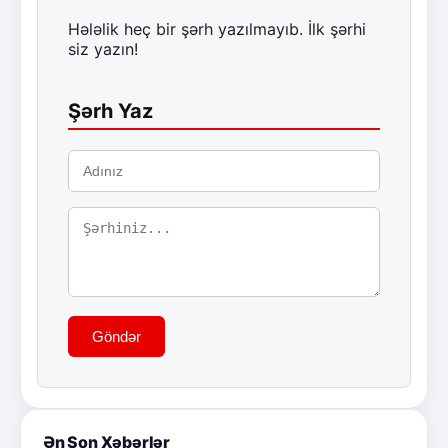
Hələlik heç bir şərh yazılmayıb. İlk şərhi
siz yazın!
Şərh Yaz
Göndər
Ən Son Xəbərlər