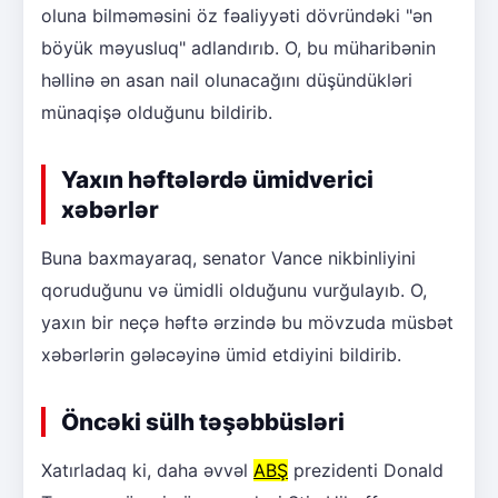
oluna bilməməsini öz fəaliyyəti dövründəki "ən
böyük məyusluq" adlandırıb. O, bu müharibənin
həllinə ən asan nail olunacağını düşündükləri
münaqişə olduğunu bildirib.
Yaxın həftələrdə ümidverici
xəbərlər
Buna baxmayaraq, senator Vance nikbinliyini
qoruduğunu və ümidli olduğunu vurğulayıb. O,
yaxın bir neçə həftə ərzində bu mövzuda müsbət
xəbərlərin gələcəyinə ümid etdiyini bildirib.
Öncəki sülh təşəbbüsləri
Xatırladaq ki, daha əvvəl
ABŞ
prezidenti Donald